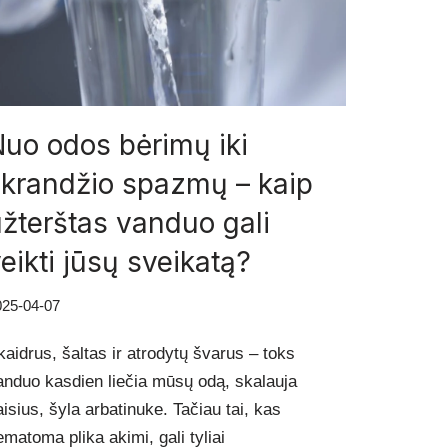
uo odos bėrimų iki
skrandžio spazmų – kaip
žterštas vanduo gali
eikti jūsų sveikatą?
025-04-07
kaidrus, šaltas ir atrodytų švarus – toks
anduo kasdien liečia mūsų odą, skalauja
aisius, šyla arbatinuke. Tačiau tai, kas
ematoma plika akimi, gali tyliai