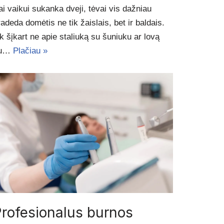
ai vaikui sukanka dveji, tėvai vis dažniau
radeda domėtis ne tik žaislais, bet ir baldais.
ik šįkart ne apie staliuką su šuniuku ar lovą
u…
Plačiau »
rofesionalus burnos