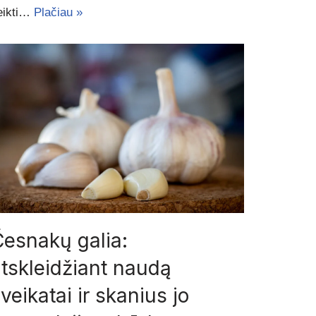
eikti…
Plačiau »
esnakų galia:
tskleidžiant naudą
veikatai ir skanius jo