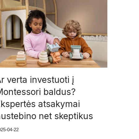
r verta investuoti į
Montessori baldus?
Ekspertės atsakymai
ustebino net skeptikus
025-04-22