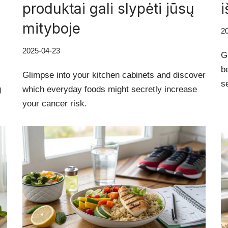
produktai gali slypėti jūsų
i
mityboje
2
2025-04-23
G
b
Glimpse into your kitchen cabinets and discover
s
g
which everyday foods might secretly increase
your cancer risk.