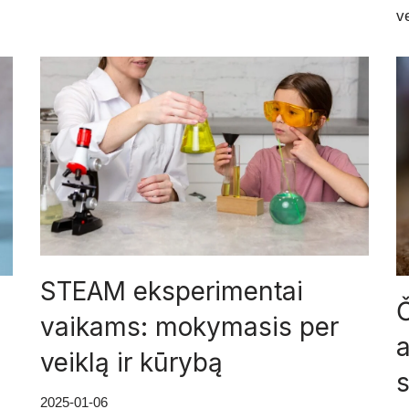
v
STEAM eksperimentai
Č
vaikams: mokymasis per
a
veiklą ir kūrybą
s
2025-01-06