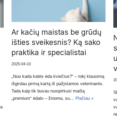
Ar kačių maistas be grūdų
N
išties sveikesnis? Ką sako
praktika ir specialistai
u
2025-04-10
v
„Nuo kada katės ėda kviečius?“ – tokį klausimą
2
išgirdau pirmą kartą iš pažįstamos veterinarės.
Tada kaip tik buvau nusipirkusi maišą
S
„premium“ ėdalo – žinoma, su…
Plačiau »
v
da
v
n