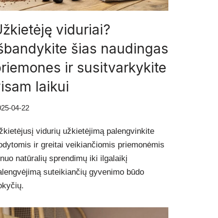
žkietėję viduriai?
šbandykite šias naudingas
riemones ir susitvarkykite
isam laikui
025-04-22
žkietėjusį vidurių užkietėjimą palengvinkite
rodytomis ir greitai veikiančiomis priemonėmis
 nuo natūralių sprendimų iki ilgalaikį
alengvėjimą suteikiančių gyvenimo būdo
okyčių.