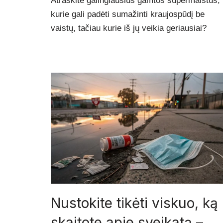
Atraskite galingiausius gamtos supermaistus,
kurie gali padėti sumažinti kraujospūdį be
vaistų, tačiau kurie iš jų veikia geriausiai?
Nustokite tikėti viskuo, ką
skaitote apie sveikatą –