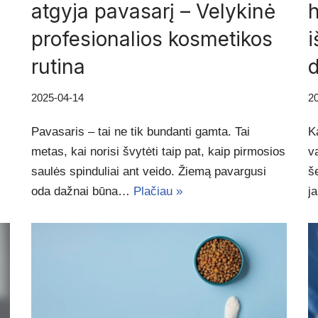
atgyja pavasarį – Velykinė
h
profesionalios kosmetikos
i
rutina
d
2025-04-14
2
Pavasaris – tai ne tik bundanti gamta. Tai
K
metas, kai norisi švytėti taip pat, kaip pirmosios
v
saulės spinduliai ant veido. Žiemą pavargusi
š
oda dažnai būna…
Plačiau »
j