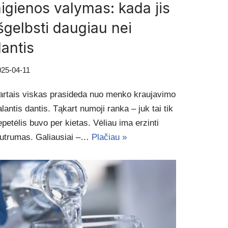
igienos valymas: kada jis
šgelbsti daugiau nei
antis
025-04-11
artais viskas prasideda nuo menko kraujavimo
alantis dantis. Tąkart numoji ranka – juk tai tik
epetėlis buvo per kietas. Vėliau ima erzinti
autrumas. Galiausiai –…
Plačiau »