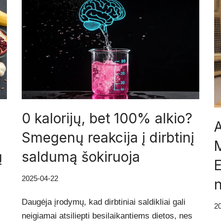
0 kalorijų, bet 100% alkio?
A
Smegenų reakcija į dirbtinį
ų
saldumą šokiruoja
2025-04-22
n
Daugėja įrodymų, kad dirbtiniai saldikliai gali
2
neigiamai atsiliepti besilaikantiems dietos, nes