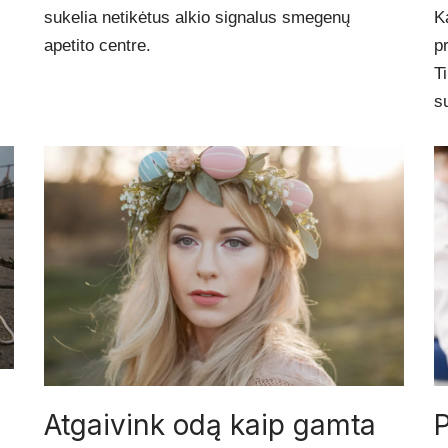
sukelia netikėtus alkio signalus smegenų
K
apetito centre.
p
T
s
Atgaivink odą kaip gamta
P