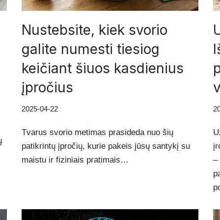
Nustebsite, kiek svorio
U
galite numesti tiesiog
I
keičiant šiuos kasdienius
p
įpročius
v
2025-04-22
2
Tvarus svorio metimas prasideda nuo šių
U
ų
patikrintų įpročių, kurie pakeis jūsų santykį su
į
maistu ir fiziniais pratimais…
–
p
p