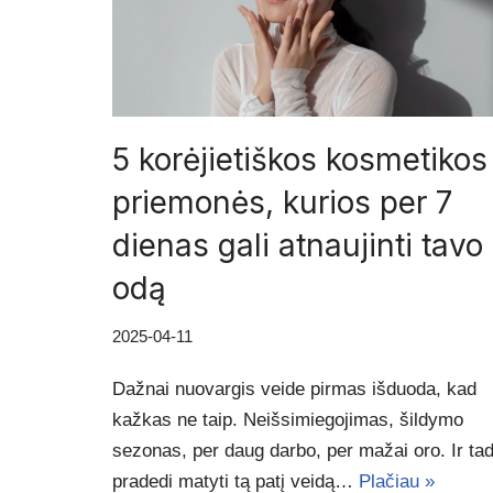
5 korėjietiškos kosmetikos
priemonės, kurios per 7
dienas gali atnaujinti tavo
odą
2025-04-11
Dažnai nuovargis veide pirmas išduoda, kad
kažkas ne taip. Neišsimiegojimas, šildymo
sezonas, per daug darbo, per mažai oro. Ir ta
pradedi matyti tą patį veidą…
Plačiau »