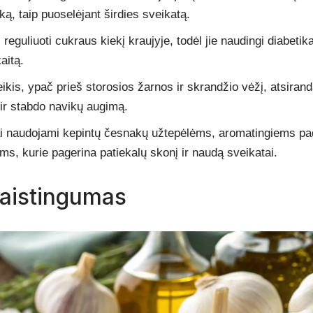
iką, taip puoselėjant širdies sveikatą.
 reguliuoti cukraus kiekį kraujyje, todėl jie naudingi diabeti
aitą.
ikis, ypač prieš storosios žarnos ir skrandžio vėžį, atsiranda
ir stabdo navikų augimą.
kai naudojami kepintų česnakų užtepėlėms, aromatingiems p
ms, kurie pagerina patiekalų skonį ir naudą sveikatai.
aistingumas