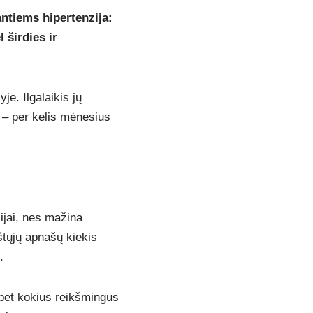
ntiems hipertenzija:
 širdies ir
je. Ilgalaikis jų
į – per kelis mėnesius
ijai, nes mažina
štųjų apnašų kiekis
.
 bet kokius reikšmingus