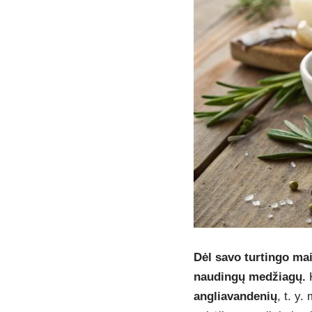
Dėl savo turtingo mais
naudingų medžiagų.
K
angliavandenių
, t. y