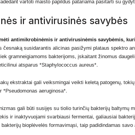
adedant vartoti maisto papildus patariama pasitarti su gydyt
nės ir antivirusinės savybės
mėti antimikrobinėmis ir antivirusinėmis savybėmis, kur
česnaką susidarantis alicinas pasižymi plataus spektro ant
iek gramneigiamoms bakterijoms, įskaitant žinomus daugeliu
ticilinui atsparus *Staphylococcus aureus*.
kų ekstraktai gali veiksmingai veikti keletą patogenų, tokių 
 ir *Pseudomonas aeruginosa*.
zmas gali būti susijęs su tiolio turinčių bakterijų baltymų m
kis ir inaktyvuojami svarbiausi fermentai, galiausiai bakteri
nti bakterijų bioplėvelės formavimąsi, taip padidindamas savo 