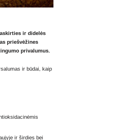
skirties ir didelės
mas priešvėžines
katingumo privalumus.
salumas ir būdai, kaip
antioksidacinėmis
jyje ir širdies bei