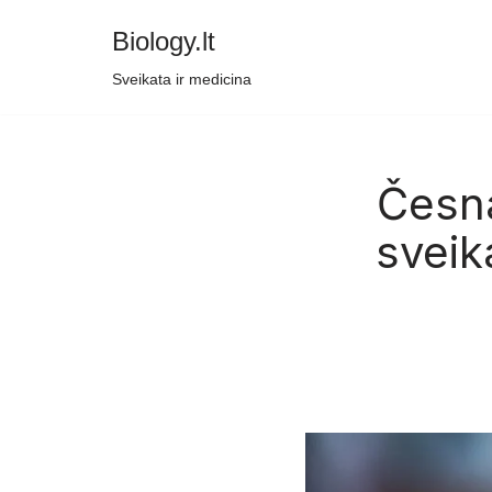
Biology.lt
Skip
Sveikata ir medicina
to
content
Česna
sveik