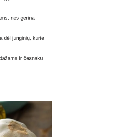
kams, nes gerina
 dėl junginių, kurie
adažams ir česnaku