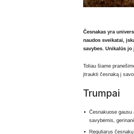
Česnakas yra universa
naudos sveikatai, įsk
savybes. Unikalūs jo 
Toliau šiame pranešime
įtraukti česnaką į sav
Trumpai
Česnakuose gausu al
savybėmis, gerinanč
Reguliarus česnakų v