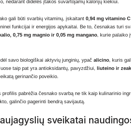
o, nedarant didelės įtakos suvartojamų kalorijų kiekiui.
ako gali būti svarbių vitaminų, įskaitant
0,94 mg vitamino C 
ninei funkcijai ir energijos apykaitai. Be to, česnakas turi s
kalio, 0,75 mg magnio ir 0,05 mg mangano
, kurie palaiko 
dėl savo biologiškai aktyvių junginių, ypač
alicino
, kuris gal
Juose taip pat yra antioksidantų, pavyzdžiui,
liuteino ir zea
veikatą gerinančio poveikio.
s profilis pabrėžia česnako svarbą ne tik kaip kulinarinio ingr
to, galinčio pagerinti bendrą savijautą.
kraujagyslių sveikatai nauding