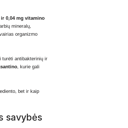
ir 0,04 mg vitamino
varbių mineralų,
įvairias organizmo
i turėti antibakterinių ir
ksantino
, kurie gali
ediento, bet ir kaip
os savybės