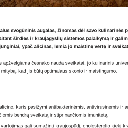
lus svogūninis augalas, žinomas dėl savo kulinarinės pa
aitant širdies ir kraujagyslių sistemos palaikymą ir gali
junginiai, ypač alicinas, lemia jo maistinę vertę ir svei
 apžvelgiama česnako nauda sveikatai, jo kulinarinis univer
o mitybą, kad jis būtų optimalaus skonio ir maistingumo.
icino, kuris pasižymi antibakterinėmis, antivirusinėmis ir 
iomis bendrą sveikatą ir stiprinančiomis imunitetą.
artojimas gali sumažinti kraujospūdį, cholesterolio kiekį krau