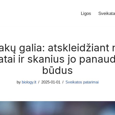
Ligos
Sveikata
kų galia: atskleidžiant
atai ir skanius jo panau
būdus
by
biology.lt
2025-01-01
Sveikatos patarimai