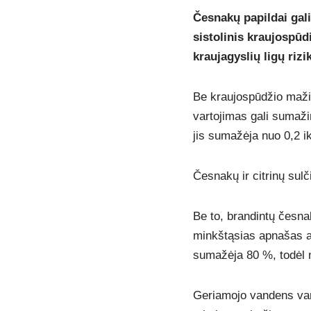
Česnakų papildai gal
sistolinis kraujospūd
kraujagyslių ligų riz
Be kraujospūdžio mažini
vartojimas gali sumažin
jis sumažėja nuo 0,2 ik
Česnakų ir citrinų sulči
Be to, brandintų česna
minkštąsias apnašas ar
sumažėja 80 %, todėl m
Geriamojo vandens vart