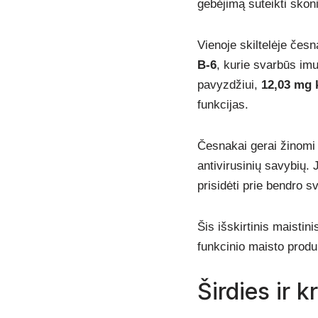
gebėjimą suteikti skoni
Vienoje skiltelėje česn
B-6
, kurie svarbūs imu
pavyzdžiui,
12,03 mg 
funkcijas.
Česnakai gerai žinomi 
antivirusinių savybių. 
prisidėti prie bendro s
Šis išskirtinis maistini
funkcinio maisto produk
Širdies ir 