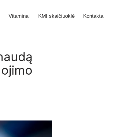
Vitaminai
KMI skaičiuoklė
Kontaktai
 naudą
dojimo