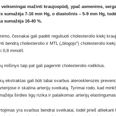
i veiksmingai mažinti kraujospūdį, ypač asmenims, serga
is sumažėja 7-16 mm Hg, o diastolinis – 5-9 mm Hg, todėl
ika sumažėja 16-40 %.
mo, česnakai gali padėti reguliuoti cholesterolio kiekį kraujy
ti bendrą cholesterolio ir MTL („blogojo”) cholesterolio kiek
i 0,8 mmol/l.
ų mišinys taip pat gali pagerinti cholesterolio rodiklius.
kų ekstraktas gali būti labai svarbus aterosklerozės prevenc
terijose ir skatina arterijų sveikatą. Tyrimai rodo, kad mink
ažėja širdies ligų rizika ir palaikomas arterijų elastingumas
ojimas yra svarbus bendrai sveikatai, todėl prieš atliekant