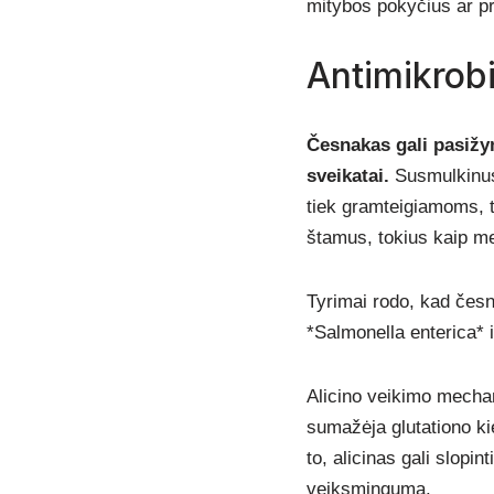
mitybos pokyčius ar pr
Antimikrobi
Česnakas gali pasižy
sveikatai.
Susmulkinus 
tiek gramteigiamoms, t
štamus, tokius kaip me
Tyrimai rodo, kad česna
*Salmonella enterica*
Alicino veikimo mechani
sumažėja glutationo kie
to, alicinas gali slopi
veiksmingumą.