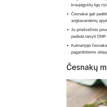
kraujagyslių ligų riz
Česnakai gali padėti
angliavandenių apyk
Jo priešvėžinis pove
padeda taisyti DNR 
Kulinarijoje česna
pagardintiems alieja
Česnakų m