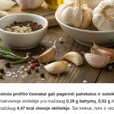
tinio profilio česnakai gali pagerinti patiekalus ir suteik
iekvienoje skiltelėje yra maždaug
0,19 g baltymų, 0,02 g r
. maždaug
4,47 kcal vienoje skiltelėje
. Šie kiekiai, nors ir ne