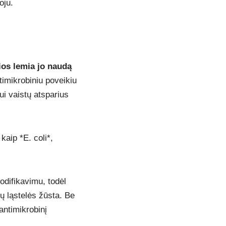
oju.
ios lemia jo naudą
imikrobiniu poveikiu
i vaistų atsparius
kaip *E. coli*,
odifikavimu, todėl
jų ląstelės žūsta. Be
antimikrobinį