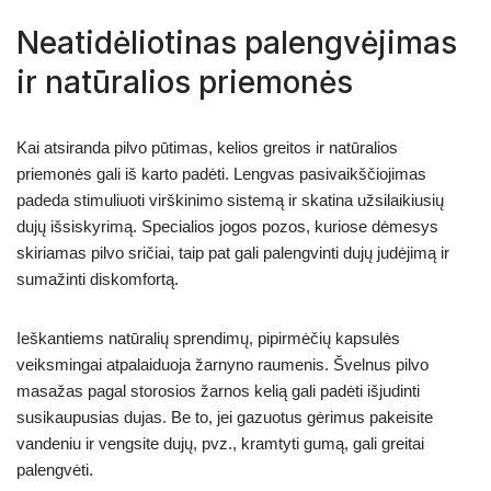
Neatidėliotinas palengvėjimas
ir natūralios priemonės
Kai atsiranda pilvo pūtimas, kelios greitos ir natūralios
priemonės gali iš karto padėti. Lengvas pasivaikščiojimas
padeda stimuliuoti virškinimo sistemą ir skatina užsilaikiusių
dujų išsiskyrimą. Specialios jogos pozos, kuriose dėmesys
skiriamas pilvo sričiai, taip pat gali palengvinti dujų judėjimą ir
sumažinti diskomfortą.
Ieškantiems natūralių sprendimų, pipirmėčių kapsulės
veiksmingai atpalaiduoja žarnyno raumenis. Švelnus pilvo
masažas pagal storosios žarnos kelią gali padėti išjudinti
susikaupusias dujas. Be to, jei gazuotus gėrimus pakeisite
vandeniu ir vengsite dujų, pvz., kramtyti gumą, gali greitai
palengvėti.