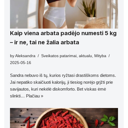
Kaip viena arbata padėjo numesti 5 kg
– ir ne, tai ne žalia arbata
by
Aleksandra
Sveikatos patarimai
,
aktualu
,
Mityba
2025-05-16
Sandra nebuvo iš tų, kurios ryžtasi drastiškoms dietoms.
Jai nepatiko skaičiuoti kalorijų, ji tiesiog norėjo grįžti prie
savijautos, kuri nekėlė diskomforto. Bet viskas ėmė
slinkti…
Plačiau »