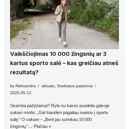
Vaikščiojimas 10 000 žingsnių ar 3
kartus sporto salė – kas greičiau atneš
rezultatą?
by
Aleksandra
aktualu
,
Sveikatos patarimai
2025-05-12
Skamba pažįstamai? Ryte su kavos puodeliu galvoje
sukasi mintis: „Gal šiandien pagaliau nueisiu į sporto
salę.“ O vakare – „Bent jau surinkau 10 000
žingsnių.“…
Plačiau »