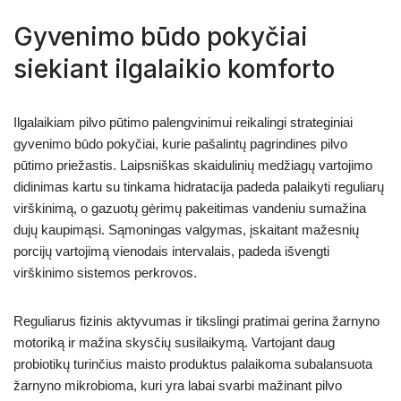
Gyvenimo būdo pokyčiai
siekiant ilgalaikio komforto
Ilgalaikiam pilvo pūtimo palengvinimui reikalingi strateginiai
gyvenimo būdo pokyčiai, kurie pašalintų pagrindines pilvo
pūtimo priežastis. Laipsniškas skaidulinių medžiagų vartojimo
didinimas kartu su tinkama hidratacija padeda palaikyti reguliarų
virškinimą, o gazuotų gėrimų pakeitimas vandeniu sumažina
dujų kaupimąsi. Sąmoningas valgymas, įskaitant mažesnių
porcijų vartojimą vienodais intervalais, padeda išvengti
virškinimo sistemos perkrovos.
Reguliarus fizinis aktyvumas ir tikslingi pratimai gerina žarnyno
motoriką ir mažina skysčių susilaikymą. Vartojant daug
probiotikų turinčius maisto produktus palaikoma subalansuota
žarnyno mikrobioma, kuri yra labai svarbi mažinant pilvo