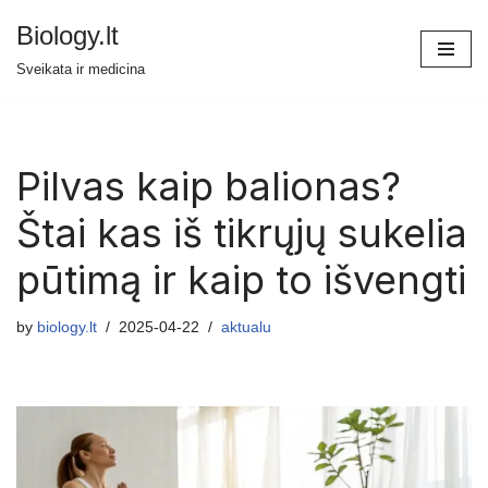
Biology.lt
Skip
Sveikata ir medicina
to
content
Pilvas kaip balionas?
Štai kas iš tikrųjų sukelia
pūtimą ir kaip to išvengti
by
biology.lt
2025-04-22
aktualu