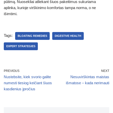
pūtimą. Nuosekliai atliekant šiuos pakeitimus sukuriama
aplinka, kurioje virškinimo komfortas tampa norma, o ne
išimtimi.
Tags:
BLOATING REMEDIES
DIGESTIVE HEALTH
EXPERT STRATEGIES
PREVIOUS
NEXT
Nustebsite, kiek svorio galite
Nesuvirškintas maistas
numesti tiesiog keičiant šiuos
išmatose – kada nerimauti
kasdienius įpročius