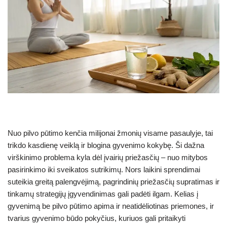
Nuo pilvo pūtimo kenčia milijonai žmonių visame pasaulyje, tai
trikdo kasdienę veiklą ir blogina gyvenimo kokybę. Ši dažna
virškinimo problema kyla dėl įvairių priežasčių – nuo mitybos
pasirinkimo iki sveikatos sutrikimų. Nors laikini sprendimai
suteikia greitą palengvėjimą, pagrindinių priežasčių supratimas ir
tinkamų strategijų įgyvendinimas gali padėti ilgam. Kelias į
gyvenimą be pilvo pūtimo apima ir neatidėliotinas priemones, ir
tvarius gyvenimo būdo pokyčius, kuriuos gali pritaikyti