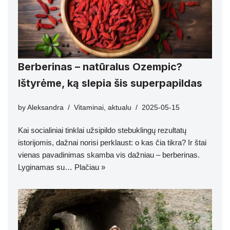
Berberinas – natūralus Ozempic?
Ištyrėme, ką slepia šis superpapildas
by
Aleksandra
Vitaminai
,
aktualu
2025-05-15
Kai socialiniai tinklai užsipildo stebuklingų rezultatų
istorijomis, dažnai norisi perklaust: o kas čia tikra? Ir štai
vienas pavadinimas skamba vis dažniau – berberinas.
Lyginamas su…
Plačiau »