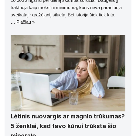
10 000 žingsnių per dieną skamba solidžiai. Daugelis jį
traktuoja kaip mokslinį minimumą, kuris neva garantuoja
sveikatą ir gražėjantį siluetą. Bet istorija šiek tiek kita.
…
Plačiau »
Lėtinis nuovargis ar magnio trūkumas?
5 ženklai, kad tavo kūnui trūksta šio
mineralo