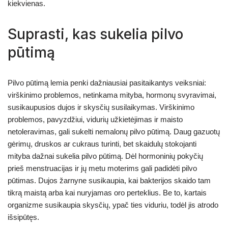
kiekvienas.
Suprasti, kas sukelia pilvo
pūtimą
Pilvo pūtimą lemia penki dažniausiai pasitaikantys veiksniai:
virškinimo problemos, netinkama mityba, hormonų svyravimai,
susikaupusios dujos ir skysčių susilaikymas. Virškinimo
problemos, pavyzdžiui, vidurių užkietėjimas ir maisto
netoleravimas, gali sukelti nemalonų pilvo pūtimą. Daug gazuotų
gėrimų, druskos ar cukraus turinti, bet skaidulų stokojanti
mityba dažnai sukelia pilvo pūtimą. Dėl hormoninių pokyčių
prieš menstruacijas ir jų metu moterims gali padidėti pilvo
pūtimas. Dujos žarnyne susikaupia, kai bakterijos skaido tam
tikrą maistą arba kai nuryjamas oro perteklius. Be to, kartais
organizme susikaupia skysčių, ypač ties viduriu, todėl jis atrodo
išsipūtęs.