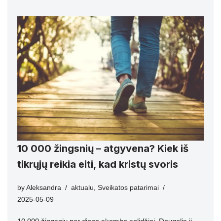
10 000 žingsnių – atgyvena? Kiek iš
tikrųjų reikia eiti, kad kristų svoris
by
Aleksandra
aktualu
,
Sveikatos patarimai
2025-05-09