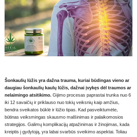
Šonkaulių lūžis yra dažna trauma, kuriai būdingas vieno ar
daugiau šonkaulių kaulų lūžis, dažnai įvykęs dėl traumos ar
nelaimingo atsitikimo.
Gijimo procesas paprastai trunka nuo 6
iki 12 savaičių ir priklauso nuo tokių veiksnių kaip amžius,
bendra sveikatos būklė ir lūžio tipas. Kad pasveiktumėte,
būtinas veiksmingas skausmo malšinimas ir palaikomosios
strategijos. Galimų komplikacijų atpažinimas ir žinojimas, kada
kreiptis į gydytoją, yra labai svarbūs sveikimo aspektai. Toliau