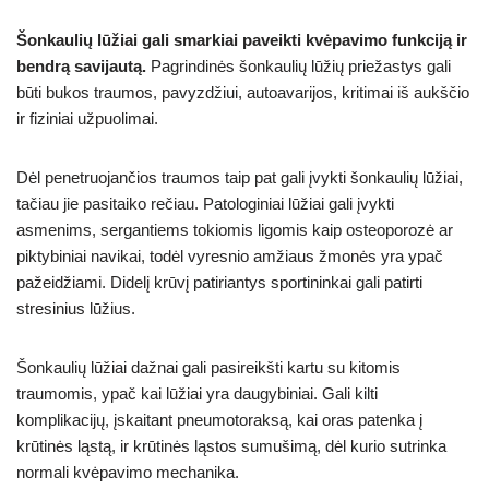
Šonkaulių lūžiai gali smarkiai paveikti kvėpavimo funkciją ir
bendrą savijautą.
Pagrindinės šonkaulių lūžių priežastys gali
būti bukos traumos, pavyzdžiui, autoavarijos, kritimai iš aukščio
ir fiziniai užpuolimai.
Dėl penetruojančios traumos taip pat gali įvykti šonkaulių lūžiai,
tačiau jie pasitaiko rečiau. Patologiniai lūžiai gali įvykti
asmenims, sergantiems tokiomis ligomis kaip osteoporozė ar
piktybiniai navikai, todėl vyresnio amžiaus žmonės yra ypač
pažeidžiami. Didelį krūvį patiriantys sportininkai gali patirti
stresinius lūžius.
Šonkaulių lūžiai dažnai gali pasireikšti kartu su kitomis
traumomis, ypač kai lūžiai yra daugybiniai. Gali kilti
komplikacijų, įskaitant pneumotoraksą, kai oras patenka į
krūtinės ląstą, ir krūtinės ląstos sumušimą, dėl kurio sutrinka
normali kvėpavimo mechanika.