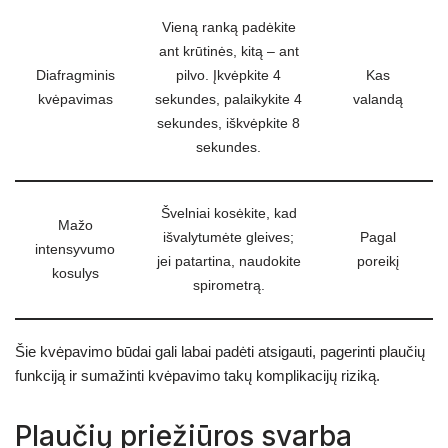
Vieną ranką padėkite
ant krūtinės, kitą – ant
Diafragminis
pilvo. Įkvėpkite 4
Kas
kvėpavimas
sekundes, palaikykite 4
valandą
sekundes, iškvėpkite 8
sekundes.
Švelniai kosėkite, kad
Mažo
išvalytumėte gleives;
Pagal
intensyvumo
jei patartina, naudokite
poreikį
kosulys
spirometrą.
Šie kvėpavimo būdai gali labai padėti atsigauti, pagerinti plaučių
funkciją ir sumažinti kvėpavimo takų komplikacijų riziką.
Plaučių priežiūros svarba