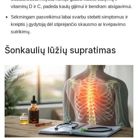
vitaminų D ir C, padeda kaulų gijimui ir bendram atsigavimui.
Sėkmingam pasveikimui labai svarbu stebėti simptomus ir
kreiptis į gydytoją dėl stiprėjančio skausmo ar kvėpavimo
sutrikimų.
Šonkaulių lūžių supratimas