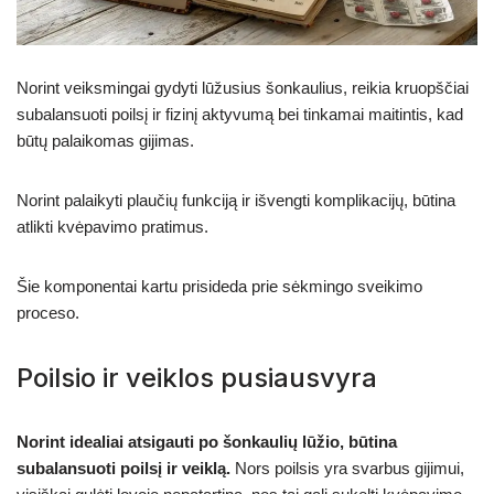
Norint veiksmingai gydyti lūžusius šonkaulius, reikia kruopščiai
subalansuoti poilsį ir fizinį aktyvumą bei tinkamai maitintis, kad
būtų palaikomas gijimas.
Norint palaikyti plaučių funkciją ir išvengti komplikacijų, būtina
atlikti kvėpavimo pratimus.
Šie komponentai kartu prisideda prie sėkmingo sveikimo
proceso.
Poilsio ir veiklos pusiausvyra
Norint idealiai atsigauti po šonkaulių lūžio, būtina
subalansuoti poilsį ir veiklą.
Nors poilsis yra svarbus gijimui,