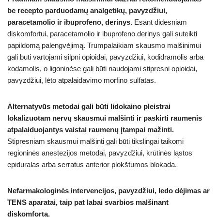
be recepto parduodamų analgetikų, pavyzdžiui,
paracetamolio ir ibuprofeno, derinys.
Esant didesniam
diskomfortui, paracetamolio ir ibuprofeno derinys gali suteikti
papildomą palengvėjimą. Trumpalaikiam skausmo malšinimui
gali būti vartojami silpni opioidai, pavyzdžiui, kodidramolis arba
kodamolis, o ligoninėse gali būti naudojami stipresni opioidai,
pavyzdžiui, lėto atpalaidavimo morfino sulfatas.
Alternatyvūs metodai gali būti lidokaino pleistrai
lokalizuotam nervų skausmui malšinti ir paskirti raumenis
atpalaiduojantys vaistai raumenų įtampai mažinti.
Stipresniam skausmui malšinti gali būti tikslingai taikomi
regioninės anestezijos metodai, pavyzdžiui, krūtinės ląstos
epiduralas arba serratus anterior plokštumos blokada.
Nefarmakologinės intervencijos, pavyzdžiui, ledo dėjimas ar
TENS aparatai, taip pat labai svarbios malšinant
diskomfortą.