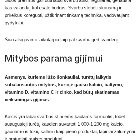
Šiuos pratimus gali būti labai svarbu atlikti reguliariai, geriausia
kas valandą, kol esate budrus. Svarbu stebėti skausmą ir
prireikus koreguoti, užtikrinant tinkamą techniką, vadovaujant
gydytojui.
Šiuo atsigavimo laikotarpiu taip pat svarbu gerti vandenį.
Mitybos parama gijimui
Asmenys, kuriems lūžo šonkauliai, turėtų laikytis
subalansuotos mitybos, kurioje gausu kalcio, baltymų,
vitamino D, vitamino C ir cinko, kad būtų skatinamas
veiksmingas gijimas.
Kalcis yra labai svarbus stipriems kaulams formuotis, todėl
suaugusieji turėtų kasdien suvartoti 1 000-1 200 mg kalcio,
gaunamo iš tokių šaltinių kaip pieno produktai, lapiniai žalumynai
ir praturtinti maisto produktai.