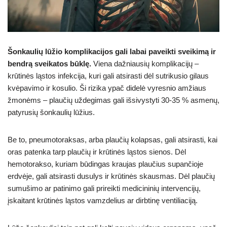
Šonkaulių lūžio komplikacijos gali labai paveikti sveikimą ir
bendrą sveikatos būklę.
Viena dažniausių komplikacijų –
krūtinės ląstos infekcija, kuri gali atsirasti dėl sutrikusio gilaus
kvėpavimo ir kosulio. Ši rizika ypač didelė vyresnio amžiaus
žmonėms – plaučių uždegimas gali išsivystyti 30-35 % asmenų,
patyrusių šonkaulių lūžius.
Be to, pneumotoraksas, arba plaučių kolapsas, gali atsirasti, kai
oras patenka tarp plaučių ir krūtinės ląstos sienos. Dėl
hemotorakso, kuriam būdingas kraujas plaučius supančioje
erdvėje, gali atsirasti dusulys ir krūtinės skausmas. Dėl plaučių
sumušimo ar patinimo gali prireikti medicininių intervencijų,
įskaitant krūtinės ląstos vamzdelius ar dirbtinę ventiliaciją.