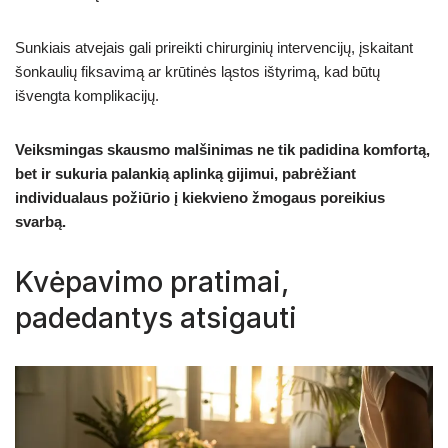
Sunkiais atvejais gali prireikti chirurginių intervencijų, įskaitant
šonkaulių fiksavimą ar krūtinės ląstos ištyrimą, kad būtų
išvengta komplikacijų.
Veiksmingas skausmo malšinimas ne tik padidina komfortą,
bet ir sukuria palankią aplinką gijimui, pabrėžiant
individualaus požiūrio į kiekvieno žmogaus poreikius
svarbą.
Kvėpavimo pratimai,
padedantys atsigauti