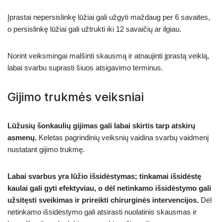
Įprastai nepersislinkę lūžiai gali užgyti maždaug per 6 savaites,
o persislinkę lūžiai gali užtrukti iki 12 savaičių ar ilgiau.
Norint veiksmingai malšinti skausmą ir atnaujinti įprastą veiklą,
labai svarbu suprasti šiuos atsigavimo terminus.
Gijimo trukmės veiksniai
Lūžusių šonkaulių gijimas gali labai skirtis tarp atskirų
asmenų.
Keletas pagrindinių veiksnių vaidina svarbų vaidmenį
nustatant gijimo trukmę.
Labai svarbus yra lūžio išsidėstymas; tinkamai išsidėstę
kaulai gali gyti efektyviau, o dėl netinkamo išsidėstymo gali
užsitęsti sveikimas ir prireikti chirurginės intervencijos.
Dėl
netinkamo išsidėstymo gali atsirasti nuolatinis skausmas ir