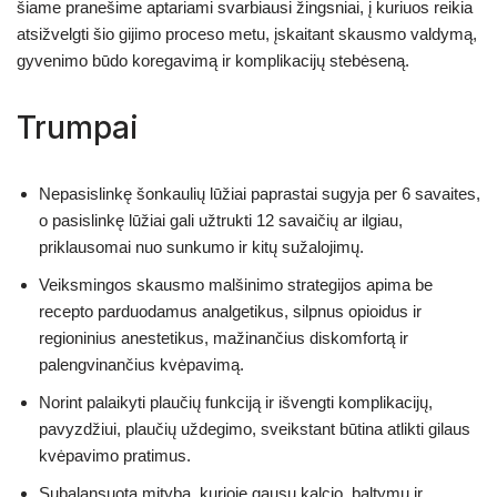
šiame pranešime aptariami svarbiausi žingsniai, į kuriuos reikia
atsižvelgti šio gijimo proceso metu, įskaitant skausmo valdymą,
gyvenimo būdo koregavimą ir komplikacijų stebėseną.
Trumpai
Nepasislinkę šonkaulių lūžiai paprastai sugyja per 6 savaites,
o pasislinkę lūžiai gali užtrukti 12 savaičių ar ilgiau,
priklausomai nuo sunkumo ir kitų sužalojimų.
Veiksmingos skausmo malšinimo strategijos apima be
recepto parduodamus analgetikus, silpnus opioidus ir
regioninius anestetikus, mažinančius diskomfortą ir
palengvinančius kvėpavimą.
Norint palaikyti plaučių funkciją ir išvengti komplikacijų,
pavyzdžiui, plaučių uždegimo, sveikstant būtina atlikti gilaus
kvėpavimo pratimus.
Subalansuota mityba, kurioje gausu kalcio, baltymų ir