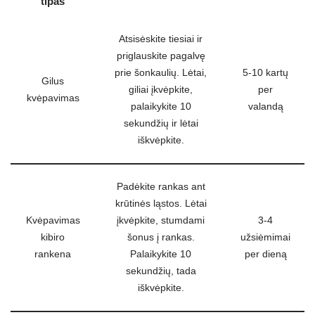
tipas
Atsisėskite tiesiai ir
priglauskite pagalvę
prie šonkaulių. Lėtai,
5-10 kartų
Gilus
giliai įkvėpkite,
per
kvėpavimas
palaikykite 10
valandą
sekundžių ir lėtai
iškvėpkite.
Padėkite rankas ant
krūtinės ląstos. Lėtai
Kvėpavimas
įkvėpkite, stumdami
3-4
kibiro
šonus į rankas.
užsiėmimai
rankena
Palaikykite 10
per dieną
sekundžių, tada
iškvėpkite.