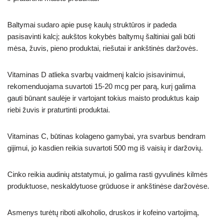
Baltymai sudaro apie pusę kaulų struktūros ir padeda
pasisavinti kalcį; aukštos kokybės baltymų šaltiniai gali būti
mėsa, žuvis, pieno produktai, riešutai ir ankštinės daržovės.
Vitaminas D atlieka svarbų vaidmenį kalcio įsisavinimui,
rekomenduojama suvartoti 15-20 mcg per parą, kurį galima
gauti būnant saulėje ir vartojant tokius maisto produktus kaip
riebi žuvis ir praturtinti produktai.
Vitaminas C, būtinas kolageno gamybai, yra svarbus bendram
gijimui, jo kasdien reikia suvartoti 500 mg iš vaisių ir daržovių.
Cinko reikia audinių atstatymui, jo galima rasti gyvulinės kilmės
produktuose, neskaldytuose grūduose ir ankštinėse daržovėse.
Asmenys turėtų riboti alkoholio, druskos ir kofeino vartojimą,