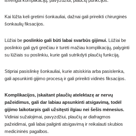
išvengta komplikacijų, pavyzdžiui, plaučių punkcijos.
Kai lūžta keli gretimi šonkauliai, dažnai gali prireikti chirurginės
šonkaulių fiksacijos.
Lūžiai be
poslinkio gali būti labai svarbūs gijimui.
Lūžiai be
poslinkio gali gyti greičiau ir turėti mažiau komplikacijų, palyginti
su lūžiais su poslinkiu, kurie gali sutrikdyti plaučių funkciją.
Stipriai pasislinkę šonkauliai, kurie atsiskiria arba pasislenka,
gali apsunkinti gijimo procesą ir gali prireikti vidinės fiksacijos.
Komplikacijos, įskaitant plaučių atelektazę ar nervų
pažeidimus, gali dar labiau apsunkinti atsigavimą, todėl
gijimo laikotarpis gali užsitęsti ilgiau nei šešis mėnesius.
Vidiniai sužalojimai, pavyzdžiui, plaučių ar diafragmos
pažeidimai, gali labai pailginti atsigavimą ir reikalauti skubios
medicininės pagalbos.