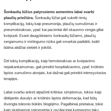
Šonkaulių lūžius patyrusiems asmenims labai svarbi
plaučių priežiūra.
Šonkaulių lūžiai gali sukelti rimtų
komplikacijų, tokių kaip pneumonija, plaučių sumušimas ir
pneumotoraksas, ypač kai pacientai dėl skausmo vengia giliai
kvėpuoti. Esant daugybiniams šonkaulių lūžiams, plaučių
sergamumo ir mirtingumo rizika gali smarkiai padidėti, todėl
būtina atidžiai stebėti ir įsikišti.
Dėl tokių komplikacijų, kaip hemotoraksas ar kvėpavimo
nepakankamumas, gali prireikti hospitalizavimo, ypač krūtinės
ląstos sumušimo atvejais, kai dažnai gali prireikti intensyviosios
terapijos.
Labai svarbu anksti atpažinti kritinius simptomus, tokius kaip
didėjantis dusulys ar krūtinės ląstos deformacija, kad būtų
išvengta tolesnio būklės blogėjimo. Pagalbiniai prietaisai, tokie
kaip skatinamoji spirometrija ir osciliaciniai kvėpavimo takų