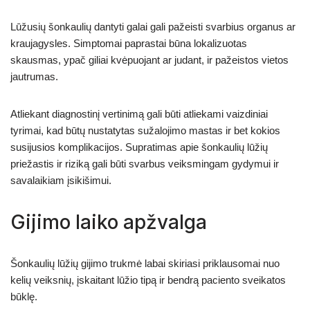
Lūžusių šonkaulių dantyti galai gali pažeisti svarbius organus ar
kraujagysles. Simptomai paprastai būna lokalizuotas
skausmas, ypač giliai kvėpuojant ar judant, ir pažeistos vietos
jautrumas.
Atliekant diagnostinį vertinimą gali būti atliekami vaizdiniai
tyrimai, kad būtų nustatytas sužalojimo mastas ir bet kokios
susijusios komplikacijos. Supratimas apie šonkaulių lūžių
priežastis ir riziką gali būti svarbus veiksmingam gydymui ir
savalaikiam įsikišimui.
Gijimo laiko apžvalga
Šonkaulių lūžių gijimo trukmė labai skiriasi priklausomai nuo
kelių veiksnių, įskaitant lūžio tipą ir bendrą paciento sveikatos
būklę.