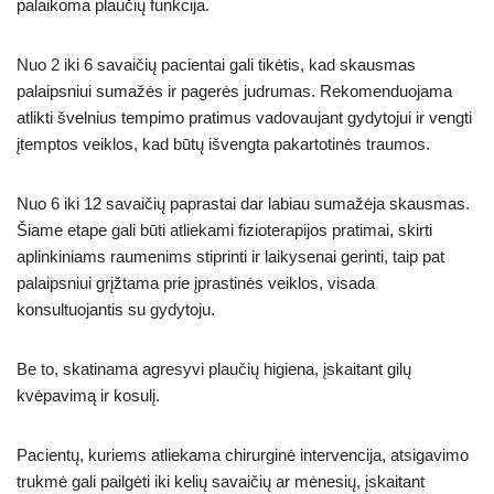
palaikoma plaučių funkcija.
Nuo 2 iki 6 savaičių pacientai gali tikėtis, kad skausmas
palaipsniui sumažės ir pagerės judrumas. Rekomenduojama
atlikti švelnius tempimo pratimus vadovaujant gydytojui ir vengti
įtemptos veiklos, kad būtų išvengta pakartotinės traumos.
Nuo 6 iki 12 savaičių paprastai dar labiau sumažėja skausmas.
Šiame etape gali būti atliekami fizioterapijos pratimai, skirti
aplinkiniams raumenims stiprinti ir laikysenai gerinti, taip pat
palaipsniui grįžtama prie įprastinės veiklos, visada
konsultuojantis su gydytoju.
Be to, skatinama agresyvi plaučių higiena, įskaitant gilų
kvėpavimą ir kosulį.
Pacientų, kuriems atliekama chirurginė intervencija, atsigavimo
trukmė gali pailgėti iki kelių savaičių ar mėnesių, įskaitant