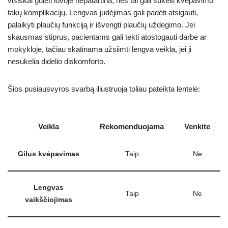
visiškai gulėti lovoje nepatartina, nes tai gali sukelti kvėpavimo
takų komplikacijų. Lengvas judėjimas gali padėti atsigauti,
palaikyti plaučių funkciją ir išvengti plaučių uždegimo. Jei
skausmas stiprus, pacientams gali tekti atostogauti darbe ar
mokykloje, tačiau skatinama užsiimti lengva veikla, jei ji
nesukelia didelio diskomforto.
Šios pusiausvyros svarbą iliustruoja toliau pateikta lentelė:
Veikla
Rekomenduojama
Venkite
Gilus kvėpavimas
Taip
Ne
Lengvas
Taip
Ne
vaikščiojimas