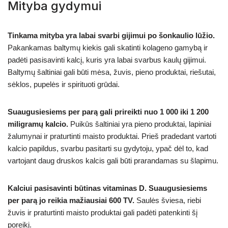
Mityba gydymui
Tinkama mityba yra labai svarbi gijimui po šonkaulio lūžio.
Pakankamas baltymų kiekis gali skatinti kolageno gamybą ir
padėti pasisavinti kalcį, kuris yra labai svarbus kaulų gijimui.
Baltymų šaltiniai gali būti mėsa, žuvis, pieno produktai, riešutai,
sėklos, pupelės ir spirituoti grūdai.
Suaugusiesiems per parą gali prireikti nuo 1 000 iki 1 200
miligramų kalcio.
Puikūs šaltiniai yra pieno produktai, lapiniai
žalumynai ir praturtinti maisto produktai. Prieš pradedant vartoti
kalcio papildus, svarbu pasitarti su gydytoju, ypač dėl to, kad
vartojant daug druskos kalcis gali būti prarandamas su šlapimu.
Kalciui pasisavinti būtinas vitaminas D. Suaugusiesiems
per parą jo reikia mažiausiai 600 TV.
Saulės šviesa, riebi
žuvis ir praturtinti maisto produktai gali padėti patenkinti šį
poreikį.