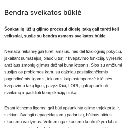
Bendra sveikatos būklė
Šonkaulių lūžių gijimo procesui didelę įtaką gali turėti keli
veiksniai, susiję su bendra asmens sveikatos būkle.
Nemažą reikšmę gali turėti amžius, nes dėl fiziologinių pokyčių,
įskaitant sumažėjusį plaučių tūrį ir kvėpavimo funkciją, vyresnio
amžiaus žmonių gijimas dažnai būna lėtesnis. Šios su amžiumi
susijusios problemos kartu su dažniau pasitaikančiomis
pagrindinėmis ligomis, tokiomis kaip osteoporozė ir lėtinės
kvėpavimo takų ligos, pavyzdžiui, LOPL, gali apsunkinti
sveikimą ir padidinti komplikacijų riziką.
Esant lėtinėms ligoms, gali būti apsunkinta gijimo trajektorija ir,
siekiant išvengti nepageidaujamų padarinių, būtinas atidus
skausmo valdymas. Veiksminga skausmo kontrolė yra labai