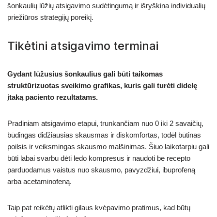
šonkaulių lūžių atsigavimo sudėtingumą ir išryškina individualių
priežiūros strategijų poreikį.
Tikėtini atsigavimo terminai
Gydant lūžusius šonkaulius gali būti taikomas
struktūrizuotas sveikimo grafikas, kuris gali turėti didelę
įtaką paciento rezultatams.
Pradiniam atsigavimo etapui, trunkančiam nuo 0 iki 2 savaičių,
būdingas didžiausias skausmas ir diskomfortas, todėl būtinas
poilsis ir veiksmingas skausmo malšinimas. Šiuo laikotarpiu gali
būti labai svarbu dėti ledo kompresus ir naudoti be recepto
parduodamus vaistus nuo skausmo, pavyzdžiui, ibuprofeną
arba acetaminofeną.
Taip pat reikėtų atlikti gilaus kvėpavimo pratimus, kad būtų