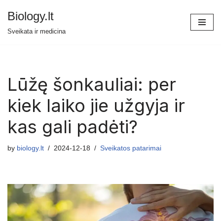
Biology.lt
Skip
Sveikata ir medicina
to
content
Lūžę šonkauliai: per
kiek laiko jie užgyja ir
kas gali padėti?
by
biology.lt
2024-12-18
Sveikatos patarimai