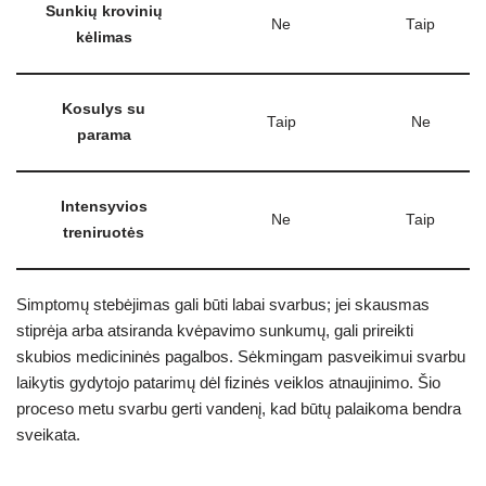
Sunkių krovinių
Ne
Taip
kėlimas
Kosulys su
Taip
Ne
parama
Intensyvios
Ne
Taip
treniruotės
Simptomų stebėjimas gali būti labai svarbus; jei skausmas
stiprėja arba atsiranda kvėpavimo sunkumų, gali prireikti
skubios medicininės pagalbos. Sėkmingam pasveikimui svarbu
laikytis gydytojo patarimų dėl fizinės veiklos atnaujinimo. Šio
proceso metu svarbu gerti vandenį, kad būtų palaikoma bendra
sveikata.