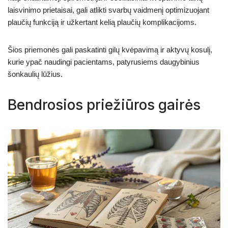
laisvinimo prietaisai, gali atlikti svarbų vaidmenį optimizuojant
plaučių funkciją ir užkertant kelią plaučių komplikacijoms.
Šios priemonės gali paskatinti gilų kvėpavimą ir aktyvų kosulį,
kurie ypač naudingi pacientams, patyrusiems daugybinius
šonkaulių lūžius.
Bendrosios priežiūros gairės