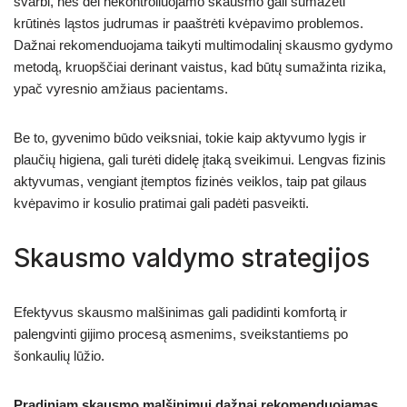
svarbi, nes dėl nekontroliuojamo skausmo gali sumažėti
krūtinės ląstos judrumas ir paaštrėti kvėpavimo problemos.
Dažnai rekomenduojama taikyti multimodalinį skausmo gydymo
metodą, kruopščiai derinant vaistus, kad būtų sumažinta rizika,
ypač vyresnio amžiaus pacientams.
Be to, gyvenimo būdo veiksniai, tokie kaip aktyvumo lygis ir
plaučių higiena, gali turėti didelę įtaką sveikimui. Lengvas fizinis
aktyvumas, vengiant įtemptos fizinės veiklos, taip pat gilaus
kvėpavimo ir kosulio pratimai gali padėti pasveikti.
Skausmo valdymo strategijos
Efektyvus skausmo malšinimas gali padidinti komfortą ir
palengvinti gijimo procesą asmenims, sveikstantiems po
šonkaulių lūžio.
Pradiniam skausmo malšinimui dažnai rekomenduojamas