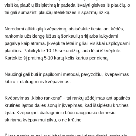
visišką plaučių išsiplėtimą ir padeda išvalyti gleives iš plaučių, o
tai gali sumažinti plaučių atelektazės ir spazmų riziką.
Norėdami atlikti gilų kvėpavimą, atsisėskite tiesiai ant kėdės,
rankomis užsidengę lūžusią šonkaulių sritį arba laikydami
pagalvę kaip atramą. Įkvėpkite lėtai ir giliai, visiškai užpildydami
plaučius. Palaikykite 10-15 sekundžių, tada lėtai iškvėpkite.
Kartokite šį pratimą 5-10 kartų kelis kartus per dieną.
Naudingi gali būti ir papildomi metodai, pavyzdžiui, kvėpavimas
kibiru ir diafragminis kvėpavimas.
Kvėpavimas „kibiro rankena” – tai rankų uždėjimas ant apatinės
krūtinės ląstos dalies šonų ir įkvėpimas, kad išsiplėstų krūtinės
ląsta. Kvėpuojant diafragminiu būdu daugiausia dėmesio
skiriama kvėpavimui pilvu, o ne krūtine.