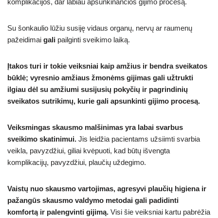
komplikacijos, dar labiau apsunkinančios gijimo procesą.
Su šonkaulio lūžiu susiję vidaus organų, nervų ar raumenų
pažeidimai
gali
pailginti sveikimo laiką.
Įtakos turi ir tokie veiksniai kaip amžius ir bendra sveikatos
būklė; vyresnio amžiaus žmonėms gijimas gali užtrukti
ilgiau dėl su amžiumi susijusių pokyčių ir pagrindinių
sveikatos sutrikimų, kurie gali apsunkinti gijimo procesą.
Veiksmingas skausmo malšinimas yra labai svarbus
sveikimo skatinimui.
Jis leidžia pacientams užsiimti svarbia
veikla, pavyzdžiui, giliai kvėpuoti, kad būtų išvengta
komplikacijų, pavyzdžiui, plaučių uždegimo.
Vaistų nuo skausmo vartojimas, agresyvi plaučių higiena ir
pažangūs skausmo valdymo metodai gali padidinti
komfortą ir palengvinti gijimą.
Visi šie veiksniai kartu pabrėžia