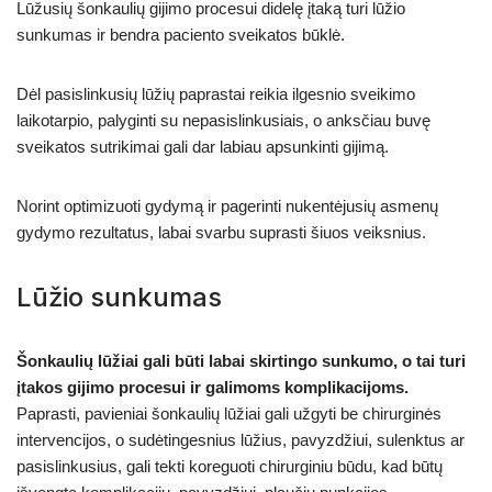
Lūžusių šonkaulių gijimo procesui didelę įtaką turi lūžio
sunkumas ir bendra paciento sveikatos būklė.
Dėl pasislinkusių lūžių paprastai reikia ilgesnio sveikimo
laikotarpio, palyginti su nepasislinkusiais, o anksčiau buvę
sveikatos sutrikimai gali dar labiau apsunkinti gijimą.
Norint optimizuoti gydymą ir pagerinti nukentėjusių asmenų
gydymo rezultatus, labai svarbu suprasti šiuos veiksnius.
Lūžio sunkumas
Šonkaulių lūžiai gali būti labai skirtingo sunkumo, o tai turi
įtakos gijimo procesui ir galimoms komplikacijoms.
Paprasti, pavieniai šonkaulių lūžiai gali užgyti be chirurginės
intervencijos, o sudėtingesnius lūžius, pavyzdžiui, sulenktus ar
pasislinkusius, gali tekti koreguoti chirurginiu būdu, kad būtų