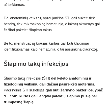
užterštumas.
Dėl anatominių veiksnių vyraujančios ŠTI gali sukelti tiek
bendrą, tiek mikroskopinę hematuriją, o inkstų akmenys gali
fiziškai pažeisti šlapimo takus.
Be to, menstruacijų kraujas kartais gali būti klaidingai
identifikuojamas kaip hematurija, o tai apsunkina diagnozę.
Šlapimo takų infekcijos
Šlapimo takų infekcijos (ŠTI)
dėl keleto anatominių ir
fiziologinių veiksnių gali dažnai pasireikšti moterims.
Pagrindinis ŠTI sukėlėjas
gali būti žarnyno bakterijos, ypač
*E. coli*, kurios gali lengvai patekti į šlapimo pūslę per
trumpesnę šlaplę.