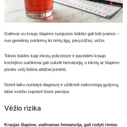
Galimos su krauju šlapime susijusios būklės gali būti įvairios –
nuo genetinių sutrikimų iki rimtų ligų, pavyzdžiui, vėžio.
Tokios būklės kaip inkstų policistozė ir paveldimi kraujo
krešėjimo sutrikimai gali sukelti hematuriją, o inkstų ar šlapimo
pūslės vėžį būtina atidžiai įvertinti.
Norint laiku nustatyti diagnozę ir užtikrinti veiksmingą gydymą,
labai svarbu suprasti šiuos pavojus.
Vėžio rizika
Kraujas šlapime, vadinamas hematurija, gali rodyti rimtas