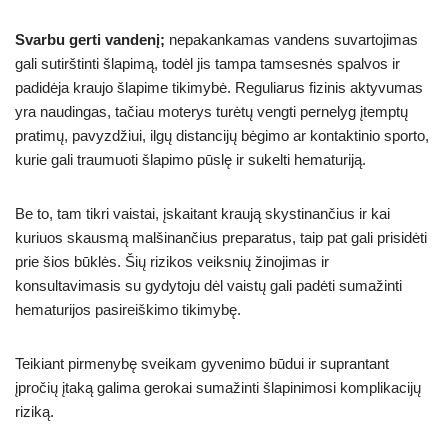
Svarbu gerti vandenį;
nepakankamas vandens suvartojimas
gali sutirštinti šlapimą, todėl jis tampa tamsesnės spalvos ir
padidėja kraujo šlapime tikimybė. Reguliarus fizinis aktyvumas
yra naudingas, tačiau moterys turėtų vengti pernelyg įtemptų
pratimų, pavyzdžiui, ilgų distancijų bėgimo ar kontaktinio sporto,
kurie gali traumuoti šlapimo pūslę ir sukelti hematuriją.
Be to, tam tikri vaistai, įskaitant kraują skystinančius ir kai
kuriuos skausmą malšinančius preparatus, taip pat gali prisidėti
prie šios būklės. Šių rizikos veiksnių žinojimas ir
konsultavimasis su gydytoju dėl vaistų gali padėti sumažinti
hematurijos pasireiškimo tikimybę.
Teikiant pirmenybę sveikam gyvenimo būdui ir suprantant
įpročių įtaką galima gerokai sumažinti šlapinimosi komplikacijų
riziką.