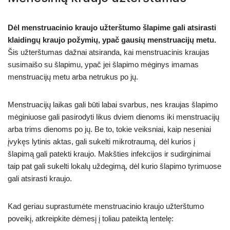
Dėl menstruacinio kraujo užterštumo šlapime gali atsirasti
klaidingų kraujo požymių, ypač gausių menstruacijų metu.
Šis užterštumas dažnai atsiranda, kai menstruacinis kraujas
susimaišo su šlapimu, ypač jei šlapimo mėginys imamas
menstruacijų metu arba netrukus po jų.
Menstruacijų laikas gali būti labai svarbus, nes kraujas šlapimo
mėginiuose gali pasirodyti likus dviem dienoms iki menstruacijų
arba trims dienoms po jų. Be to, tokie veiksniai, kaip neseniai
įvykęs lytinis aktas, gali sukelti mikrotraumą, dėl kurios į
šlapimą gali patekti kraujo. Makšties infekcijos ir sudirginimai
taip pat gali sukelti lokalų uždegimą, dėl kurio šlapimo tyrimuose
gali atsirasti kraujo.
Kad geriau suprastumėte menstruacinio kraujo užterštumo
poveikį, atkreipkite dėmesį į toliau pateiktą lentelę: