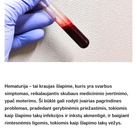
Hematurija – tai kraujas šlapime, kuris yra svarbus
simptomas, reikalaujantis skubaus medicininio įvertinimo,
ypač moterims. Ši būklė gali rodyti įvairias pagrindines
problemas, pradedant gerybinėmis priežastimis, tokiomis
kaip šlapimo takų infekcijos ir inkstų akmenligė, ir baigiant
rimtesnėmis ligomis, tokiomis kaip šlapimo takų vėžys.