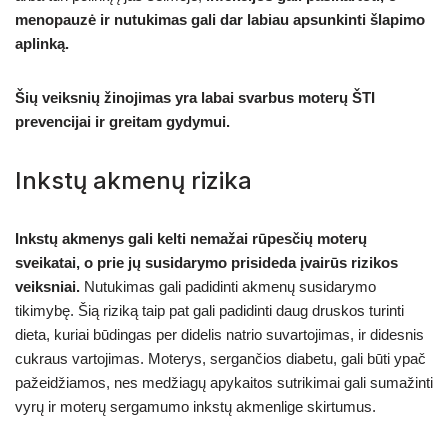
menopauzė ir nutukimas gali dar labiau apsunkinti šlapimo
aplinką.
Šių veiksnių žinojimas yra labai svarbus moterų ŠTI
prevencijai ir greitam gydymui.
Inkstų akmenų rizika
Inkstų akmenys gali kelti nemažai rūpesčių moterų
sveikatai, o prie jų susidarymo prisideda įvairūs rizikos
veiksniai.
Nutukimas gali padidinti akmenų susidarymo
tikimybę. Šią riziką taip pat gali padidinti daug druskos turinti
dieta, kuriai būdingas per didelis natrio suvartojimas, ir didesnis
cukraus vartojimas. Moterys, sergančios diabetu, gali būti ypač
pažeidžiamos, nes medžiagų apykaitos sutrikimai gali sumažinti
vyrų ir moterų sergamumo inkstų akmenlige skirtumus.