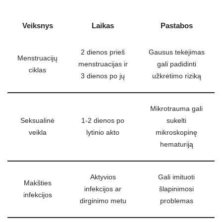
Veiksnys
Laikas
Pastabos
2 dienos prieš
Gausus tekėjimas
Menstruacijų
menstruacijas ir
gali padidinti
ciklas
3 dienos po jų
užkrėtimo riziką
Mikrotrauma gali
Seksualinė
1-2 dienos po
sukelti
veikla
lytinio akto
mikroskopinę
hematuriją
Aktyvios
Gali imituoti
Makšties
infekcijos ar
šlapinimosi
infekcijos
dirginimo metu
problemas