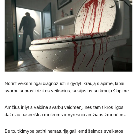
Norint veiksmingai diagnozuoti ir gydyti kraują šlapime, labai
svarbu suprasti rizikos veiksnius, susijusius su krauju šlapime.
Amžius ir lytis vaidina svarbų vaidmenį, nes tam tikros ligos
dažniau pasireiškia moterims ir vyresnio amžiaus žmonėms.
Be to, tikimybę patirti hematuriją gali lemti šeimos sveikatos