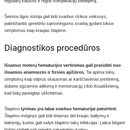
reguliarų klausos ir regos komplikacijų stebėjimą.
Šeimos ligos istorija gali būti svarbus rizikos veiksnys,
pabrėžiantis genetinio sąmoningumo svarbą gydant tokius
simptomus kaip kraujas šlapime.
Diagnostikos procedūros
Išsamus moterų hematurijos vertinimas gali prasidėti nuo
išsamios anamnezės ir fizinės apžiūros.
Tai apima tokių
simptomų kaip stiprus skausmas ar karščiavimas įvertinimą,
dubens egzamino atlikimą ir menstruacijų ciklo išsiaiškinimą,
kad būtų paneigtas užkrėtimas.
Šlapimo
tyrimas yra labai svarbus hematurijai patvirtinti.
Šlapimo mėginys gali būti tiriamas dėl kraujo, baltymų ir
bakterijų, kurios gali rodyti šlapimo takų infekcijas. Laikui bėgant
būklei stebėti gali prireikti pakartotinių tyrimų.