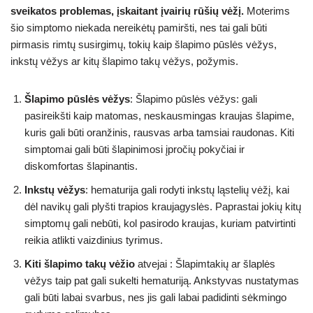
sveikatos problemas, įskaitant įvairių rūšių vėžį.
Moterims
šio simptomo niekada nereikėtų pamiršti, nes tai gali būti
pirmasis rimtų susirgimų, tokių kaip šlapimo pūslės vėžys,
inkstų vėžys ar kitų šlapimo takų vėžys, požymis.
Šlapimo pūslės vėžys
: Šlapimo pūslės vėžys: gali
pasireikšti kaip matomas, neskausmingas kraujas šlapime,
kuris gali būti oranžinis, rausvas arba tamsiai raudonas. Kiti
simptomai gali būti šlapinimosi įpročių pokyčiai ir
diskomfortas šlapinantis.
Inkstų vėžys
: hematurija gali rodyti inkstų ląstelių vėžį, kai
dėl navikų gali plyšti trapios kraujagyslės. Paprastai jokių kitų
simptomų gali nebūti, kol pasirodo kraujas, kuriam patvirtinti
reikia atlikti vaizdinius tyrimus.
Kiti šlapimo takų vėžio
atvejai : Šlapimtakių ar šlaplės
vėžys taip pat gali sukelti hematuriją. Ankstyvas nustatymas
gali būti labai svarbus, nes jis gali labai padidinti sėkmingo