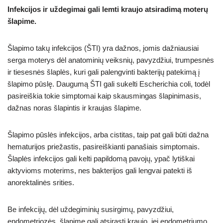
Infekcijos ir uždegimai gali lemti kraujo atsiradimą moterų
šlapime.
Šlapimo takų infekcijos (ŠTI) yra dažnos, jomis dažniausiai
serga moterys dėl anatominių veiksnių, pavyzdžiui, trumpesnės
ir tiesesnės šlaplės, kuri gali palengvinti bakterijų patekimą į
šlapimo pūslę. Daugumą ŠTI gali sukelti Escherichia coli, todėl
pasireiškia tokie simptomai kaip skausmingas šlapinimasis,
dažnas noras šlapintis ir kraujas šlapime.
Šlapimo pūslės infekcijos, arba cistitas, taip pat gali būti dažna
hematurijos priežastis, pasireiškianti panašiais simptomais.
Šlaplės infekcijos gali kelti papildomą pavojų, ypač lytiškai
aktyvioms moterims, nes bakterijos gali lengvai patekti iš
anorektalinės srities.
Be infekcijų, dėl uždegiminių susirgimų, pavyzdžiui,
endometriozės, šlapime gali atsirasti kraujo, jei endometriumo