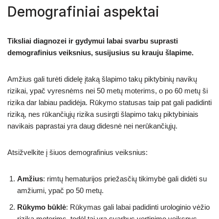
Demografiniai aspektai
Tiksliai diagnozei ir gydymui labai svarbu suprasti
demografinius veiksnius, susijusius su krauju šlapime.
Amžius gali turėti didelę įtaką šlapimo takų piktybinių navikų
rizikai, ypač vyresnėms nei 50 metų moterims, o po 60 metų ši
rizika dar labiau padidėja. Rūkymo statusas taip pat gali padidinti
riziką, nes rūkančiųjų rizika susirgti šlapimo takų piktybiniais
navikais paprastai yra daug didesnė nei nerūkančiųjų.
Atsižvelkite į šiuos demografinius veiksnius:
Amžius
: rimtų hematurijos priežasčių tikimybė gali didėti su
amžiumi, ypač po 50 metų.
Rūkymo būklė
: Rūkymas gali labai padidinti urologinio vėžio
riziką moterims, todėl tai yra svarbus vertinimo veiksnys.