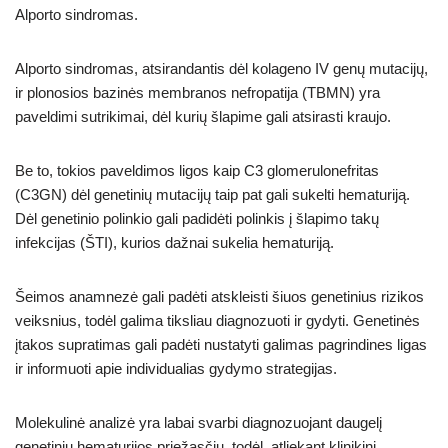
Alporto sindromas.
Alporto sindromas, atsirandantis dėl kolageno IV genų mutacijų,
ir plonosios bazinės membranos nefropatija (TBMN) yra
paveldimi sutrikimai, dėl kurių šlapime gali atsirasti kraujo.
Be to, tokios paveldimos ligos kaip C3 glomerulonefritas
(C3GN) dėl genetinių mutacijų taip pat gali sukelti hematuriją.
Dėl genetinio polinkio gali padidėti polinkis į šlapimo takų
infekcijas (ŠTI), kurios dažnai sukelia hematuriją.
Šeimos anamnezė gali padėti atskleisti šiuos genetinius rizikos
veiksnius, todėl galima tiksliau diagnozuoti ir gydyti. Genetinės
įtakos supratimas gali padėti nustatyti galimas pagrindines ligas
ir informuoti apie individualias gydymo strategijas.
Molekulinė analizė yra labai svarbi diagnozuojant daugelį
genetinių hematurijos priežasčių, todėl, atliekant klinikinį