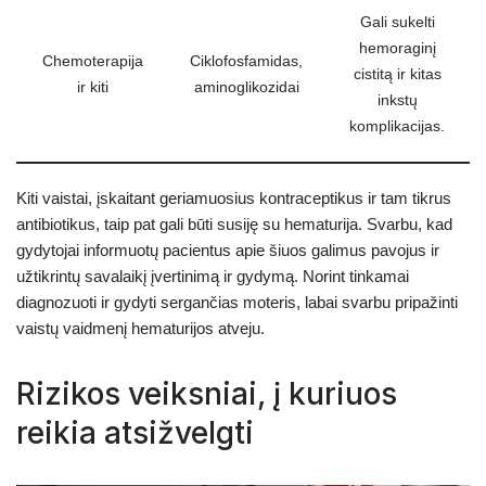
Gali sukelti
hemoraginį
Chemoterapija
Ciklofosfamidas,
cistitą ir kitas
ir kiti
aminoglikozidai
inkstų
komplikacijas.
Kiti vaistai, įskaitant geriamuosius kontraceptikus ir tam tikrus
antibiotikus, taip pat gali būti susiję su hematurija. Svarbu, kad
gydytojai informuotų pacientus apie šiuos galimus pavojus ir
užtikrintų savalaikį įvertinimą ir gydymą. Norint tinkamai
diagnozuoti ir gydyti sergančias moteris, labai svarbu pripažinti
vaistų vaidmenį hematurijos atveju.
Rizikos veiksniai, į kuriuos
reikia atsižvelgti