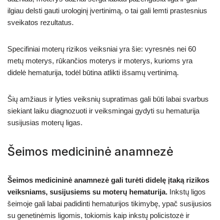
ilgiau delsti gauti urologinį įvertinimą, o tai gali lemti prastesnius
sveikatos rezultatus.
Specifiniai moterų rizikos veiksniai yra šie: vyresnės nei 60
metų moterys, rūkančios moterys ir moterys, kurioms yra
didelė hematurija, todėl būtina atlikti išsamų vertinimą.
Šių amžiaus ir lyties veiksnių supratimas gali būti labai svarbus
siekiant laiku diagnozuoti ir veiksmingai gydyti su hematurija
susijusias moterų ligas.
Šeimos medicininė anamnezė
Šeimos medicininė anamnezė gali turėti didelę įtaką rizikos
veiksniams, susijusiems su moterų hematurija.
Inkstų ligos
šeimoje gali labai padidinti hematurijos tikimybę, ypač susijusios
su genetinėmis ligomis, tokiomis kaip inkstų policistozė ir