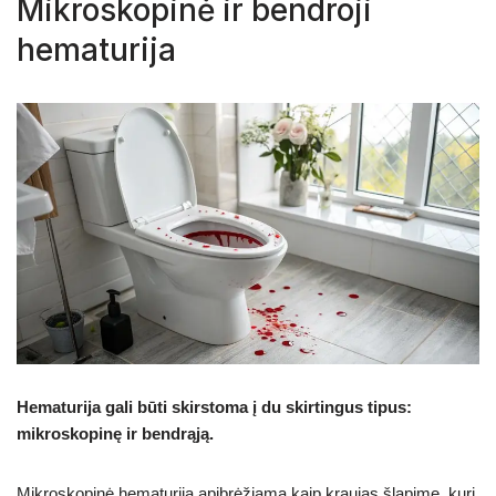
Mikroskopinė ir bendroji
hematurija
Hematurija gali būti skirstoma į du skirtingus tipus:
mikroskopinę ir bendrąją.
Mikroskopinė hematurija apibrėžiama kaip kraujas šlapime, kurį