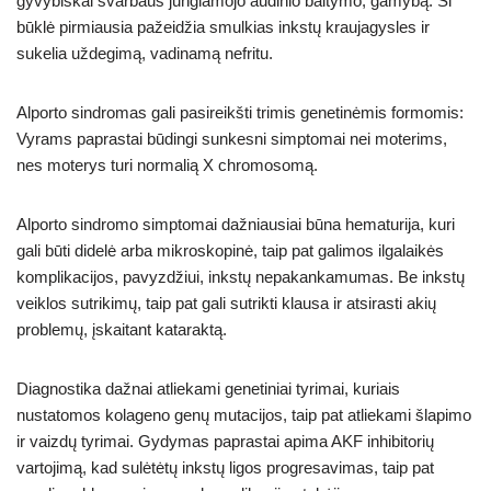
gyvybiškai svarbaus jungiamojo audinio baltymo, gamybą. Ši
būklė pirmiausia pažeidžia smulkias inkstų kraujagysles ir
sukelia uždegimą, vadinamą nefritu.
Alporto sindromas gali pasireikšti trimis genetinėmis formomis:
Vyrams paprastai būdingi sunkesni simptomai nei moterims,
nes moterys turi normalią X chromosomą.
Alporto sindromo simptomai dažniausiai būna hematurija, kuri
gali būti didelė arba mikroskopinė, taip pat galimos ilgalaikės
komplikacijos, pavyzdžiui, inkstų nepakankamumas. Be inkstų
veiklos sutrikimų, taip pat gali sutrikti klausa ir atsirasti akių
problemų, įskaitant kataraktą.
Diagnostika dažnai atliekami genetiniai tyrimai, kuriais
nustatomos kolageno genų mutacijos, taip pat atliekami šlapimo
ir vaizdų tyrimai. Gydymas paprastai apima AKF inhibitorių
vartojimą, kad sulėtėtų inkstų ligos progresavimas, taip pat