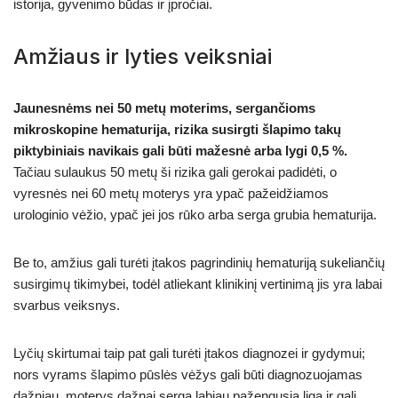
istorija, gyvenimo būdas ir įpročiai.
Amžiaus ir lyties veiksniai
Jaunesnėms nei 50 metų moterims, sergančioms
mikroskopine hematurija, rizika susirgti šlapimo takų
piktybiniais navikais gali būti mažesnė arba lygi 0,5 %.
Tačiau sulaukus 50 metų ši rizika gali gerokai padidėti, o
vyresnės nei 60 metų moterys yra ypač pažeidžiamos
urologinio vėžio, ypač jei jos rūko arba serga grubia hematurija.
Be to, amžius gali turėti įtakos pagrindinių hematuriją sukeliančių
susirgimų tikimybei, todėl atliekant klinikinį vertinimą jis yra labai
svarbus veiksnys.
Lyčių skirtumai taip pat gali turėti įtakos diagnozei ir gydymui;
nors vyrams šlapimo pūslės vėžys gali būti diagnozuojamas
dažniau, moterys dažnai serga labiau pažengusia liga ir gali