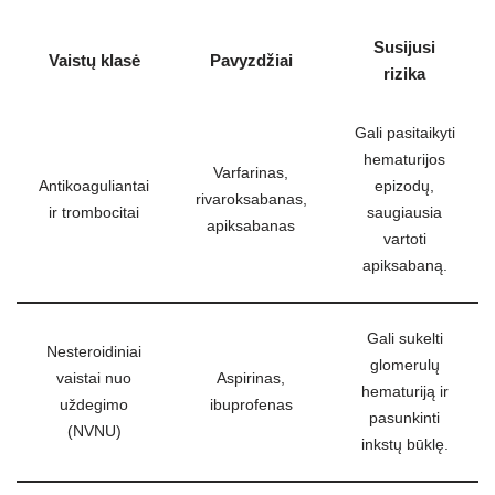
Susijusi
Vaistų klasė
Pavyzdžiai
rizika
Gali pasitaikyti
hematurijos
Varfarinas,
Antikoaguliantai
epizodų,
rivaroksabanas,
ir trombocitai
saugiausia
apiksabanas
vartoti
apiksabaną.
Gali sukelti
Nesteroidiniai
glomerulų
vaistai nuo
Aspirinas,
hematuriją ir
uždegimo
ibuprofenas
pasunkinti
(NVNU)
inkstų būklę.