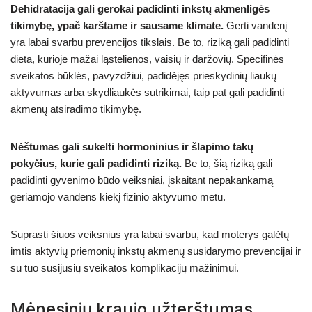
Dehidratacija gali gerokai padidinti inkstų akmenligės
tikimybę, ypač karštame ir sausame klimate.
Gerti vandenį
yra labai svarbu prevencijos tikslais. Be to, riziką gali padidinti
dieta, kurioje mažai ląstelienos, vaisių ir daržovių. Specifinės
sveikatos būklės, pavyzdžiui, padidėjęs prieskydinių liaukų
aktyvumas arba skydliaukės sutrikimai, taip pat gali padidinti
akmenų atsiradimo tikimybę.
Nėštumas gali sukelti hormoninius ir šlapimo takų
pokyčius, kurie gali padidinti riziką.
Be to, šią riziką gali
padidinti gyvenimo būdo veiksniai, įskaitant nepakankamą
geriamojo vandens kiekį fizinio aktyvumo metu.
Suprasti šiuos veiksnius yra labai svarbu, kad moterys galėtų
imtis aktyvių priemonių inkstų akmenų susidarymo prevencijai ir
su tuo susijusių sveikatos komplikacijų mažinimui.
Mėnesinių kraujo užterštumas