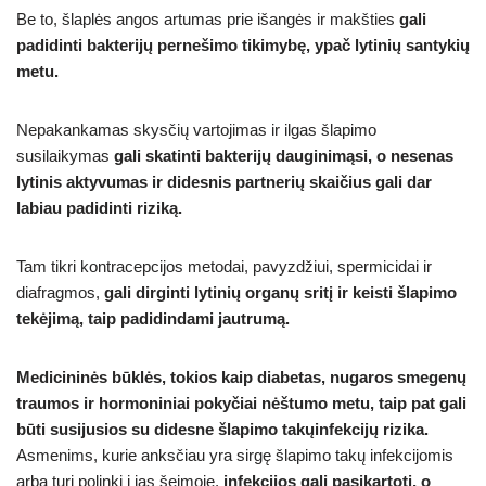
Be to, šlaplės angos artumas prie išangės ir makšties
gali
padidinti bakterijų pernešimo tikimybę, ypač lytinių santykių
metu.
Nepakankamas skysčių vartojimas ir ilgas šlapimo
susilaikymas
gali skatinti bakterijų dauginimąsi, o nesenas
lytinis aktyvumas ir didesnis partnerių skaičius gali dar
labiau padidinti riziką.
Tam tikri kontracepcijos metodai, pavyzdžiui, spermicidai ir
diafragmos,
gali dirginti lytinių organų sritį ir keisti šlapimo
tekėjimą, taip padidindami jautrumą.
Medicininės būklės, tokios kaip diabetas, nugaros smegenų
traumos ir hormoniniai pokyčiai nėštumo metu, taip pat gali
būti susijusios su didesne šlapimo
takų
infekcijų rizika.
Asmenims, kurie anksčiau yra sirgę šlapimo takų infekcijomis
arba turi polinkį į jas šeimoje,
infekcijos gali pasikartoti, o