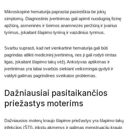
Mikroskopinė hematurija paprastai pasireiškia be jokių
simptomų. Diagnostinis įvertinimas gali apimti nuodugnią fizinę
apžiūrą, asmeninės ir šeimos anamnezės peržiūrą ir įvairius
tyrimus, įskaitant šlapimo tyrimą ir vaizdinius tyrimus.
Svarbu suprasti, kad net vienkartinė hematurija gali būti
pagrindas atlikti medicininį įvertinimą, nes ji gali rodyti rimtas
ligas, įskaitant šlapimo takų vėžį. Ankstyvas aptikimas ir
įvertinimas yra labai svarbūs siekiant veiksmingai gydyti ir
valdyti galimas pagrindines sveikatos problemas.
Dažniausiai pasitaikančios
priežastys moterims
Dažniausios moterų kraujo šlapime priežastys yra šlapimo takų
infekcijos (ŠTI), inkstų akmenys ir galimas menstruacijų kraujo