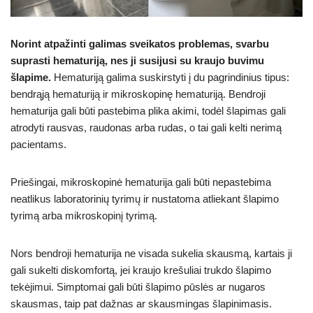
Norint atpažinti galimas sveikatos problemas, svarbu
suprasti hematuriją, nes ji susijusi su kraujo buvimu
šlapime.
Hematuriją galima suskirstyti į du pagrindinius tipus:
bendrąją hematuriją ir mikroskopinę hematuriją. Bendroji
hematurija gali būti pastebima plika akimi, todėl šlapimas gali
atrodyti rausvas, raudonas arba rudas, o tai gali kelti nerimą
pacientams.
Priešingai, mikroskopinė hematurija gali būti nepastebima
neatlikus laboratorinių tyrimų ir nustatoma atliekant šlapimo
tyrimą arba mikroskopinį tyrimą.
Nors bendroji hematurija ne visada sukelia skausmą, kartais ji
gali sukelti diskomfortą, jei kraujo krešuliai trukdo šlapimo
tekėjimui. Simptomai gali būti šlapimo pūslės ar nugaros
skausmas, taip pat dažnas ar skausmingas šlapinimasis.