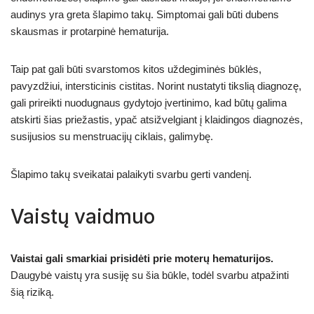
audinys yra greta šlapimo takų. Simptomai gali būti dubens
skausmas ir protarpinė hematurija.
Taip pat gali būti svarstomos kitos uždegiminės būklės,
pavyzdžiui, intersticinis cistitas. Norint nustatyti tikslią diagnozę,
gali prireikti nuodugnaus gydytojo įvertinimo, kad būtų galima
atskirti šias priežastis, ypač atsižvelgiant į klaidingos diagnozės,
susijusios su menstruacijų ciklais, galimybę.
Šlapimo takų sveikatai palaikyti svarbu gerti vandenį.
Vaistų vaidmuo
Vaistai gali smarkiai prisidėti prie moterų hematurijos.
Daugybė vaistų yra susiję su šia būkle, todėl svarbu atpažinti
šią riziką.