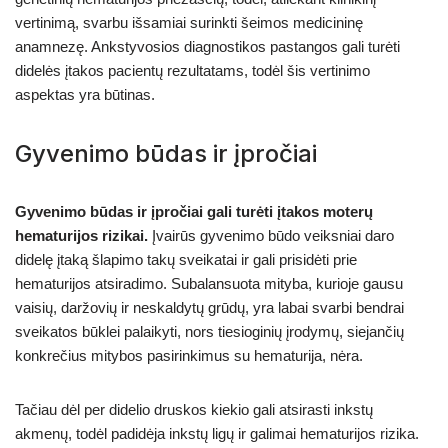
vertinimą, svarbu išsamiai surinkti šeimos medicininę
anamnezę. Ankstyvosios diagnostikos pastangos gali turėti
didelės įtakos pacientų rezultatams, todėl šis vertinimo
aspektas yra būtinas.
Gyvenimo būdas ir įpročiai
Gyvenimo būdas ir įpročiai gali turėti įtakos moterų
hematurijos rizikai.
Įvairūs gyvenimo būdo veiksniai daro
didelę įtaką šlapimo takų sveikatai ir gali prisidėti prie
hematurijos atsiradimo. Subalansuota mityba, kurioje gausu
vaisių, daržovių ir neskaldytų grūdų, yra labai svarbi bendrai
sveikatos būklei palaikyti, nors tiesioginių įrodymų, siejančių
konkrečius mitybos pasirinkimus su hematurija, nėra.
Tačiau dėl per didelio druskos kiekio gali atsirasti inkstų
akmenų, todėl padidėja inkstų ligų ir galimai hematurijos rizika.