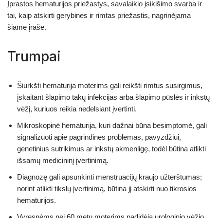
Įprastos hematurijos priežastys, savalaikio įsikišimo svarba ir
tai, kaip atskirti gerybines ir rimtas priežastis, nagrinėjama
šiame įraše.
Trumpai
Šiurkšti hematurija moterims gali reikšti rimtus susirgimus,
įskaitant šlapimo takų infekcijas arba šlapimo pūslės ir inkstų
vėžį, kuriuos reikia nedelsiant įvertinti.
Mikroskopinė hematurija, kuri dažnai būna besimptomė, gali
signalizuoti apie pagrindines problemas, pavyzdžiui,
genetinius sutrikimus ar inkstų akmenligę, todėl būtina atlikti
išsamų medicininį įvertinimą.
Diagnozę gali apsunkinti menstruacijų kraujo užterštumas;
norint atlikti tikslų įvertinimą, būtina jį atskirti nuo tikrosios
hematurijos.
Vyresnėms nei 60 metų moterims padidėja urologinio vėžio