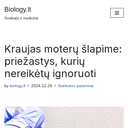
Biology.lt
Skip
Sveikata ir medicina
to
content
Kraujas moterų šlapime:
priežastys, kurių
nereikėtų ignoruoti
by
biology.lt
2024-12-26
Sveikatos patarimai