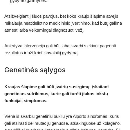
gydymo galimybes.
Atsižvelgiant į šiuos pavojus, bet koks kraujo šlapime atvejis
reikalauja neatidėliotino medicininio įvertinimo, kad būtų galima
atmesti arba veiksmingai diagnozuoti vėžį.
Ankstyva intervencija gali būti labai svarbi siekiant pagerinti
rezultatus ir užtikrinti savalaikį gydymą.
Genetinės sąlygos
Kraujas šlapime gali būti įvairių susirgimų, įskaitant
genetinius sutrikimus, kurie gali turėti įtakos inkstų
funkcijai, simptomas.
Viena iš svarbių genetinių būklių yra Alporto sindromas, kuris
gali atsirasti dėl mutacijų genuose, atsakinguose už kolageno,