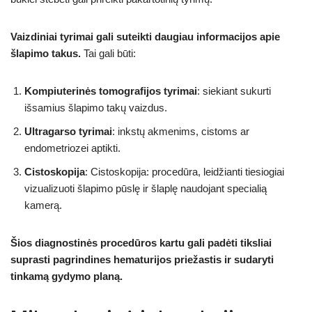
Vaizdiniai tyrimai gali suteikti daugiau informacijos apie
šlapimo takus.
Tai gali būti:
Kompiuterinės tomografijos tyrimai
: siekiant sukurti
išsamius šlapimo takų vaizdus.
Ultragarso tyrimai
: inkstų akmenims, cistoms ar
endometriozei aptikti.
Cistoskopija
: Cistoskopija: procedūra, leidžianti tiesiogiai
vizualizuoti šlapimo pūslę ir šlaplę naudojant specialią
kamerą.
Šios diagnostinės procedūros kartu gali padėti tiksliai
suprasti pagrindines hematurijos priežastis ir sudaryti
tinkamą gydymo planą.