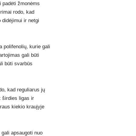
li padėti žmonėms
yrimai rodo, kad
didėjimui ir netgi
 polifenolių, kurie gali
rtojimas gali būti
li būti svarbūs
do, kad reguliarus jų
širdies ligas ir
raus kiekio kraujyje
 gali apsaugoti nuo