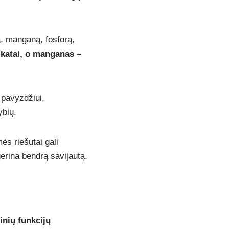
ą, manganą, fosforą,
eikatai, o manganas –
 pavyzdžiui,
ybių.
s riešutai gali
gerina bendrą savijautą.
inių funkcijų