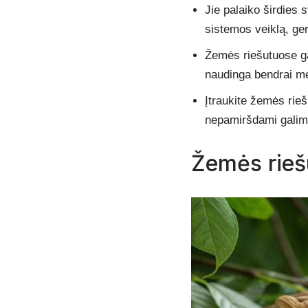
Jie palaiko širdies 
sistemos veiklą, ge
Žemės riešutuose gau
naudinga bendrai me
Įtraukite žemės rieš
nepamiršdami galimų
Žemės rieš