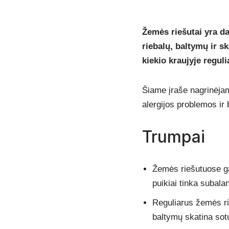
Žemės riešutai yra da
riebalų, baltymų ir s
kiekio kraujyje regul
Šiame įraše nagrinėjam
alergijos problemos ir 
Trumpai
Žemės riešutuose gau
puikiai tinka subala
Reguliarus žemės rie
baltymų skatina sot