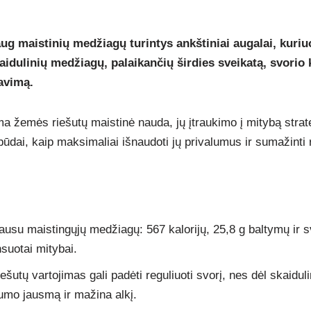
ug maistinių medžiagų turintys ankštiniai augalai, kuri
kaidulinių medžiagų, palaikančių širdies sveikatą, svorio 
iavimą.
a žemės riešutų maistinė nauda, jų įtraukimo į mitybą strat
būdai, kaip maksimaliai išnaudoti jų privalumus ir sumažinti r
su maistingųjų medžiagų: 567 kalorijų, 25,8 g baltymų ir sve
nsuotai mitybai.
šutų vartojimas gali padėti reguliuoti svorį, nes dėl skaidul
umo jausmą ir mažina alkį.