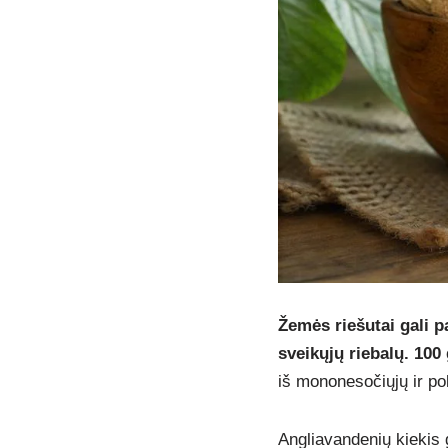
Žemės riešutai gali p
sveikųjų riebalų.
100
iš mononesočiųjų ir pol
Angliavandenių kiekis 