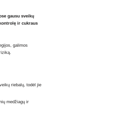
uose gausu sveikų
kontrolę ir cukraus
egijos, galimos
iziką.
ikų riebalų, todėl jie
inių medžiagų ir