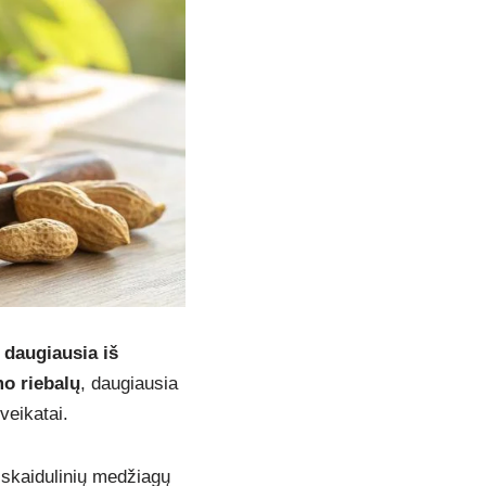
 daugiausia iš
o riebalų
, daugiausia
veikatai.
skaidulinių medžiagų