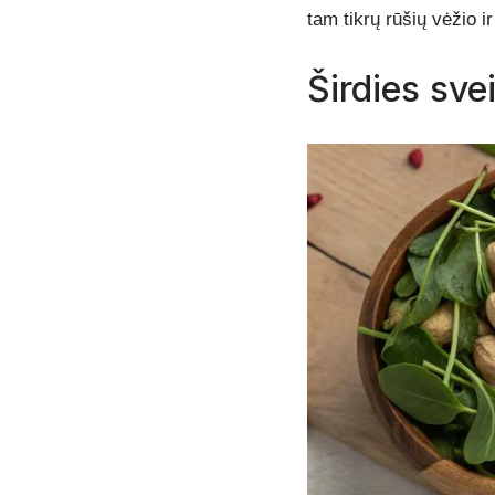
tam tikrų rūšių vėžio i
Širdies sve