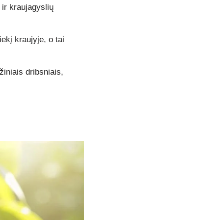
 ir kraujagyslių
kį kraujyje, o tai
iniais dribsniais,