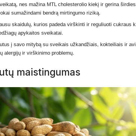
sveikatą, nes mažina MTL cholesterolio kiekį ir gerina širdies
rokai sumažindami bendrą mirtingumo riziką.
su skaidulų, kurios padeda virškinti ir reguliuoti cukraus kie
džiagų apykaitos sveikatai.
utus į savo mitybą su sveikais užkandžiais, kokteiliais ir aviž
 alergijų ir virškinimo problemų.
utų maistingumas