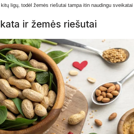
r kitų ligų, todėl žemės riešutai tampa itin naudingu sveikata
ikata ir žemės riešutai