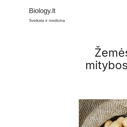
Biology.lt
Skip
Sveikata ir medicina
to
content
Žemės
mitybos