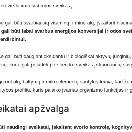
tinti virškinimo sistemos sveikatą.
 gali būti svarbiausių vitaminų ir mineralų, įskaitant niacin
 gali būti labai svarbus energijos konversijai ir odos sv
erdirbimui.
 gali būti daug antioksidantų ir biologiškai aktyvių junginių,
rolių, kurie gali prisidėti prie bendrų sveikatą stiprinančių sav
 riebalų, baltymų ir mikroelementų santykis lemia, kad žemė
itybos profiliu, kuris palaiko įvairias organizmo funkcijas ir 
ikatai apžvalga
ti naudingi sveikatai, įskaitant svorio kontrolę, kognityv