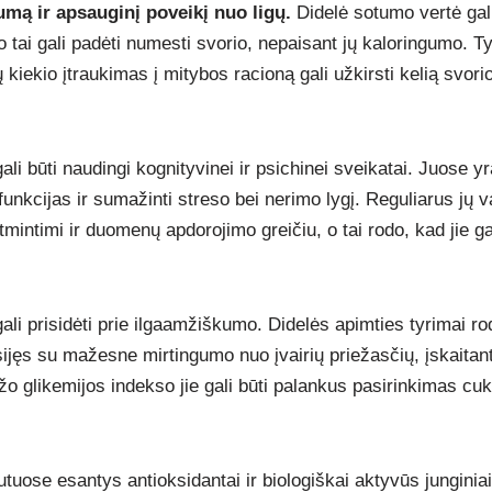
mą ir apsauginį poveikį nuo ligų.
Didelė sotumo vertė ga
 o tai gali padėti numesti svorio, nepaisant jų kaloringumo. T
kiekio įtraukimas į mitybos racioną gali užkirsti kelią svorio 
li būti naudingi kognityvinei ir psichinei sveikatai. Juose yra
funkcijas ir sumažinti streso bei nerimo lygį. Reguliarus jų va
intimi ir duomenų apdorojimo greičiu, o tai rodo, kad jie ga
ali prisidėti prie ilgaamžiškumo. Didelės apimties tyrimai ro
sijęs su mažesne mirtingumo nuo įvairių priežasčių, įskaitant 
žo glikemijos indekso jie gali būti palankus pasirinkimas cuk
tuose esantys antioksidantai ir biologiškai aktyvūs junginiai