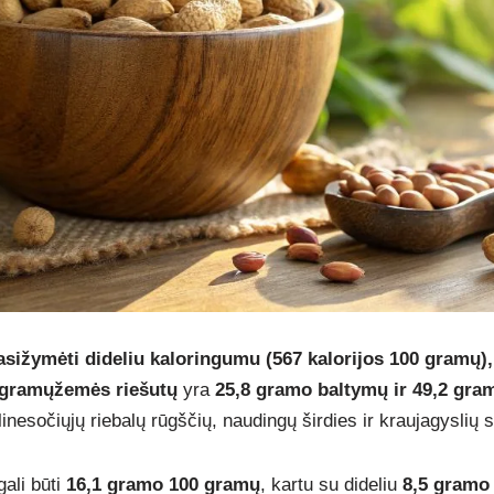
asižymėti dideliu kaloringumu (567 kalorijos 100 gramų),
 gramų
žemės riešutų
yra
25,8 gramo baltymų ir 49,2 gram
inesočiųjų riebalų rūgščių, naudingų širdies ir kraujagyslių s
gali būti
16,1 gramo 100 gramų
, kartu su dideliu
8,5 gramo