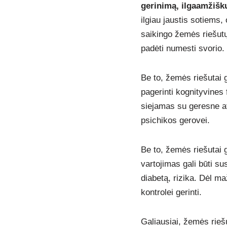
gerinimą, ilgaamžišku
ilgiau jaustis sotiems,
saikingo žemės riešutų 
padėti numesti svorio.
Be to, žemės riešutai ga
pagerinti kognityvines 
siejamas su geresne atm
psichikos gerovei.
Be to, žemės riešutai g
vartojimas gali būti su
diabetą, rizika. Dėl ma
kontrolei gerinti.
Galiausiai, žemės riešu