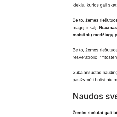
kiekiu, kurios gali ska
Be to, žemės riešutuose
magnį ir kalį.
Niacinas
maistinių medžiagų p
Be to, žemės riešutuose
resveratrolio ir fitoste
Subalansuotas naudingų
pasižymėti holistiniu m
Naudos sve
Žemės riešutai gali bū