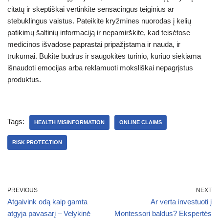
citatų ir skeptiškai vertinkite sensacingus teiginius ar
stebuklingus vaistus. Pateikite kryžmines nuorodas į kelių
patikimų šaltinių informaciją ir nepamirškite, kad teisėtose
medicinos išvadose paprastai pripažįstama ir nauda, ir
trūkumai. Būkite budrūs ir saugokitės turinio, kuriuo siekiama
išnaudoti emocijas arba reklamuoti moksliškai nepagrįstus
produktus.
Tags:
HEALTH MISINFORMATION
ONLINE CLAIMS
RISK PROTECTION
PREVIOUS
NEXT
Atgaivink odą kaip gamta
Ar verta investuoti į
atgyja pavasarį – Velykinė
Montessori baldus? Ekspertės