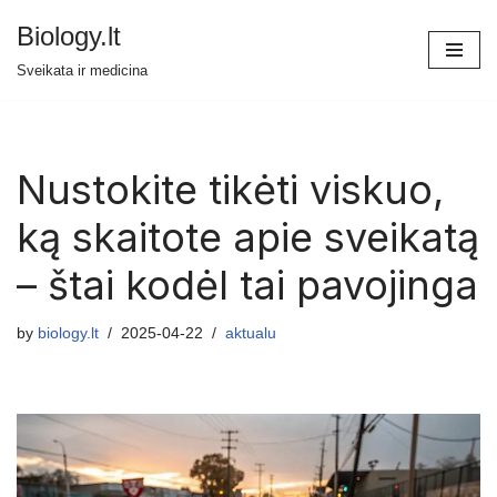
Biology.lt
Skip
Sveikata ir medicina
to
content
Nustokite tikėti viskuo,
ką skaitote apie sveikatą
– štai kodėl tai pavojinga
by
biology.lt
2025-04-22
aktualu