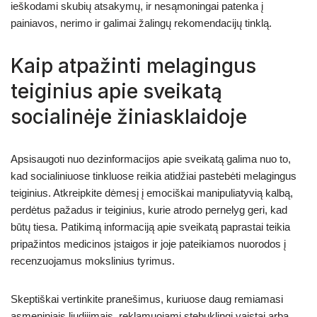
ieškodami skubių atsakymų, ir nesąmoningai patenka į
painiavos, nerimo ir galimai žalingų rekomendacijų tinklą.
Kaip atpažinti melagingus
teiginius apie sveikatą
socialinėje žiniasklaidoje
Apsisaugoti nuo dezinformacijos apie sveikatą galima nuo to,
kad socialiniuose tinkluose reikia atidžiai pastebėti melagingus
teiginius. Atkreipkite dėmesį į emociškai manipuliatyvią kalbą,
perdėtus pažadus ir teiginius, kurie atrodo pernelyg geri, kad
būtų tiesa. Patikimą informaciją apie sveikatą paprastai teikia
pripažintos medicinos įstaigos ir joje pateikiamos nuorodos į
recenzuojamus mokslinius tyrimus.
Skeptiškai vertinkite pranešimus, kuriuose daug remiamasi
asmeniniais liudijimais, reklamuojami stebuklingi vaistai arba