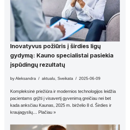
Inovatyvus požiūris į širdies ligų
gydymą: Kauno specialistai pasiekia
įspūdingų rezultatų
by
Aleksandra
aktualu
,
Sveikata
2025-06-09
Kompleksinė priežiūra ir modernios technologijos leidžia
pacientams grįžti į visavertį gyvenimą greičiau nei bet
kada anksčiau Kaunas, 2025 m. birželio 8 d. Širdies ir
kraujagyslių…
Plačiau »