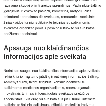
raginama skubiai priimti greitus sprendimus. Patikrinkite šaltinio
įgaliojimus ir ieškokite paslėptų komercinių motyvų. Prieš
priimdami sprendimus dėl sveikatos, remdamiesi socialinės
žiniasklaidos turiniu, sutikrinkite teiginius su patikimomis
sveikatos organizacijomis ir pasikonsultuokite su sveikatos
priežiūros specialistais.
Apsauga nuo klaidinančios
informacijos apie sveikatą
Norint apsisaugoti nuo klaidinančios informacijos apie sveikatą,
reikia kritinio mąstymo įgūdžių ir patikimų informacijos šaltinių.
Asmenys turėtų tikrinti teiginius, konsultuodamiesi su
patikimomis medicinos organizacijomis, recenzuojamais
moksliniais tyrimais ir licencijuotais sveikatos priežiūros
specialistais. Susidūrę su sveikata susijusiu turiniu internete,
patikrinkite šaltinio įgaliojimus, ieškokite mokslinių įrodymų