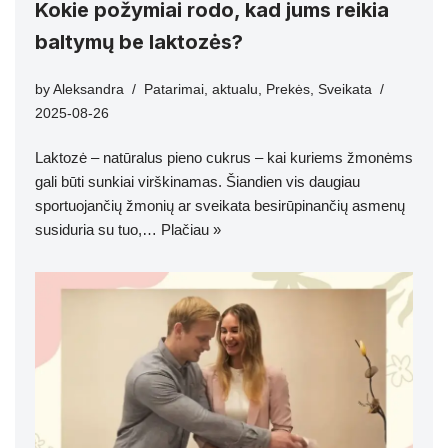
Kokie požymiai rodo, kad jums reikia
baltymų be laktozės?
by
Aleksandra
Patarimai
,
aktualu
,
Prekės
,
Sveikata
2025-08-26
Laktozė – natūralus pieno cukrus – kai kuriems žmonėms
gali būti sunkiai virškinamas. Šiandien vis daugiau
sportuojančių žmonių ar sveikata besirūpinančių asmenų
susiduria su tuo,…
Plačiau »