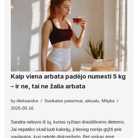
Kaip viena arbata padėjo numesti 5 kg
– ir ne, tai ne žalia arbata
by
Aleksandra
Sveikatos patarimai
,
aktualu
,
Mityba
2025-05-16
Sandra nebuvo iš tų, kurios ryžtasi drastiškoms dietoms.
Jai nepatiko skaičiuoti kalorijų, ji tiesiog norėjo grįžti prie
savijautos, kuri nekėlė diskomforto. Bet viskas ėmė