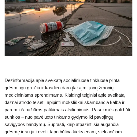
Dezinformacija apie sveikatą socialiniuose tinkluose plinta
grėsmingu greičiu ir kasdien daro įtaką milijonų žmonių
medicininiams sprendimams. Klaidingi teiginiai apie sveikatą
dažnai atrodo teisėti, apipinti moksliškai skambančia kalba ir
paremti iš pažiūros patikimais atsiliepimais. Pasekmės gali būti
sunkios – nuo pavėluoto tinkamo gydymo iki pavojingų
savigydos bandymų. Suprasti, kaip atpažinti šią augančią
grėsmę ir su ja kovoti, tapo būtina kiekvienam, siekiančiam