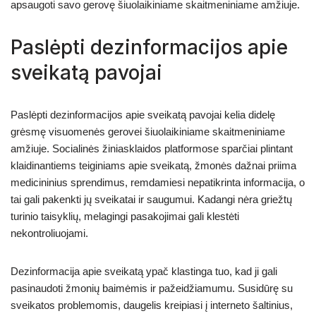
apsaugoti savo gerovę šiuolaikiniame skaitmeniniame amžiuje.
Paslėpti dezinformacijos apie
sveikatą pavojai
Paslėpti dezinformacijos apie sveikatą pavojai kelia didelę
grėsmę visuomenės gerovei šiuolaikiniame skaitmeniniame
amžiuje. Socialinės žiniasklaidos platformose sparčiai plintant
klaidinantiems teiginiams apie sveikatą, žmonės dažnai priima
medicininius sprendimus, remdamiesi nepatikrinta informacija, o
tai gali pakenkti jų sveikatai ir saugumui. Kadangi nėra griežtų
turinio taisyklių, melagingi pasakojimai gali klestėti
nekontroliuojami.
Dezinformacija apie sveikatą ypač klastinga tuo, kad ji gali
pasinaudoti žmonių baimėmis ir pažeidžiamumu. Susidūrę su
sveikatos problemomis, daugelis kreipiasi į interneto šaltinius,