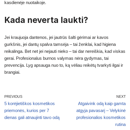
kasdienėje nuotaikoje.
Kada neverta laukti?
Jei kraujuoja dantenos, jei jautrūs šalti gėrimai ar kavos
gurkšnis, jei dantų spalva tamsėja – tai ženklai, kad higiena
reikalinga. Bet net jei nejauti nieko – tai dar nereiškia, kad viskas
gerai. Profesionalus burnos valymas nėra gydymas, tai
prevencija. Lyg apsauga nuo to, ką vėliau reikėtų tvarkyti ilgai ir
brangiai.
PREVIOUS
NEXT
5 korėjietiškos kosmetikos
Atgaivink odą kaip gamta
priemonės, kurios per 7
atgyja pavasarį – Velykinė
dienas gali atnaujinti tavo odą
profesionalios kosmetikos
rutina