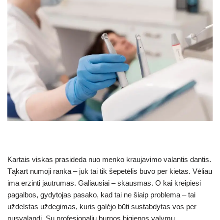
Kartais viskas prasideda nuo menko kraujavimo valantis dantis.
Tąkart numoji ranka – juk tai tik šepetėlis buvo per kietas. Vėliau
ima erzinti jautrumas. Galiausiai – skausmas. O kai kreipiesi
pagalbos, gydytojas pasako, kad tai ne šiaip problema – tai
uždelstas uždegimas, kuris galėjo būti sustabdytas vos per
pusvalandį. Su profesionaliu burnos higienos valymu.