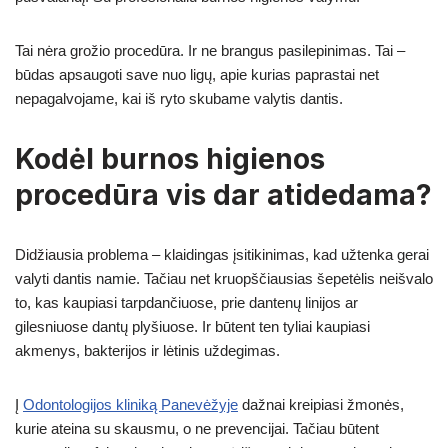
Tai nėra grožio procedūra. Ir ne brangus pasilepinimas. Tai –
būdas apsaugoti save nuo ligų, apie kurias paprastai net
nepagalvojame, kai iš ryto skubame valytis dantis.
Kodėl burnos higienos
procedūra vis dar atidedama?
Didžiausia problema – klaidingas įsitikinimas, kad užtenka gerai
valyti dantis namie. Tačiau net kruopščiausias šepetėlis neišvalo
to, kas kaupiasi tarpdančiuose, prie dantenų linijos ar
gilesniuose dantų plyšiuose. Ir būtent ten tyliai kaupiasi
akmenys, bakterijos ir lėtinis uždegimas.
Į
Odontologijos kliniką Panevėžyje
dažnai kreipiasi žmonės,
kurie ateina su skausmu, o ne prevencijai. Tačiau būtent