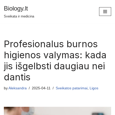
Biology.lt
Skip
Sveikata ir medicina
to
content
Profesionalus burnos
higienos valymas: kada
jis išgelbsti daugiau nei
dantis
by
Aleksandra
2025-04-11
Sveikatos patarimai
,
Ligos