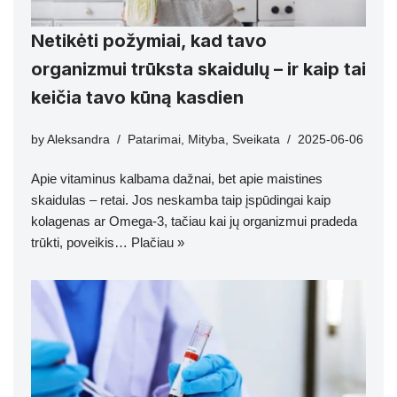
Netikėti požymiai, kad tavo
organizmui trūksta skaidulų – ir kaip tai
keičia tavo kūną kasdien
by
Aleksandra
Patarimai
,
Mityba
,
Sveikata
2025-06-06
Apie vitaminus kalbama dažnai, bet apie maistines
skaidulas – retai. Jos neskamba taip įspūdingai kaip
kolagenas ar Omega-3, tačiau kai jų organizmui pradeda
trūkti, poveikis…
Plačiau »