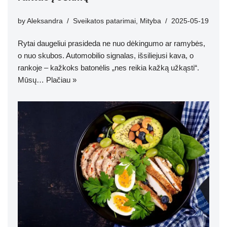
by
Aleksandra
Sveikatos patarimai
,
Mityba
2025-05-19
Rytai daugeliui prasideda ne nuo dėkingumo ar ramybės,
o nuo skubos. Automobilio signalas, išsiliejusi kava, o
rankoje – kažkoks batonėlis „nes reikia kažką užkąsti“.
Mūsų…
Plačiau »