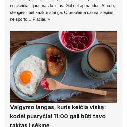
nesikeičia – jausmas keistas. Gal net apmaudus. Atrodo,
stengiesi, bet kažkur stringa. O problema dažnai slepiasi
ne sporto…
Plačiau »
Valgymo langas, kuris keičia viską:
kodėl pusryčiai 11:00 gali būti tavo
raktas į sėkmę