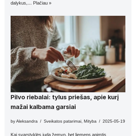
dalykus,…
Plačiau »
Pilvo riebalai: tylus priešas, apie kurį
mažai kalbama garsiai
by
Aleksandra
Sveikatos patarimai
,
Mityba
2025-05-19
Kai svarstyklės juda žemyn, bet liemens apimtis