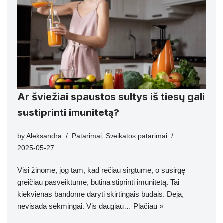
Ar šviežiai spaustos sultys iš tiesų gali
sustiprinti imunitetą?
by
Aleksandra
Patarimai
,
Sveikatos patarimai
2025-05-27
Visi žinome, jog tam, kad rečiau sirgtume, o susirgę
greičiau pasveiktume, būtina stiprinti imunitetą. Tai
kiekvienas bandome daryti skirtingais būdais. Deja,
nevisada sėkmingai. Vis daugiau…
Plačiau »