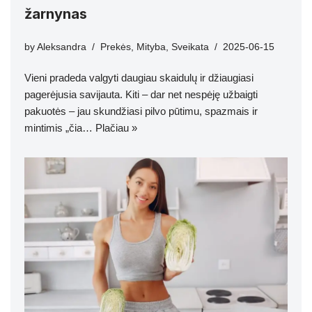
žarnynas
by
Aleksandra
Prekės
,
Mityba
,
Sveikata
2025-06-15
Vieni pradeda valgyti daugiau skaidulų ir džiaugiasi
pagerėjusia savijauta. Kiti – dar net nespėję užbaigti
pakuotės – jau skundžiasi pilvo pūtimu, spazmais ir
mintimis „čia…
Plačiau »