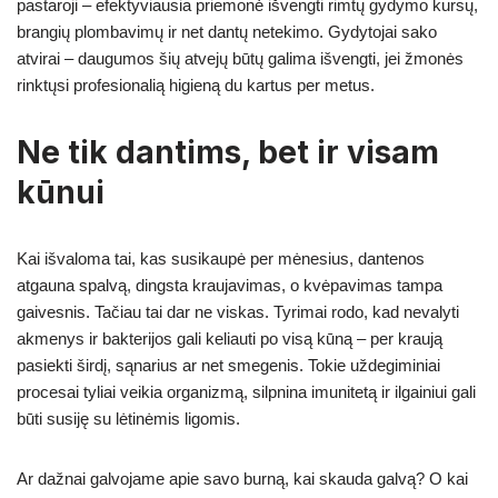
pastaroji – efektyviausia priemonė išvengti rimtų gydymo kursų,
brangių plombavimų ir net dantų netekimo. Gydytojai sako
atvirai – daugumos šių atvejų būtų galima išvengti, jei žmonės
rinktųsi profesionalią higieną du kartus per metus.
Ne tik dantims, bet ir visam
kūnui
Kai išvaloma tai, kas susikaupė per mėnesius, dantenos
atgauna spalvą, dingsta kraujavimas, o kvėpavimas tampa
gaivesnis. Tačiau tai dar ne viskas. Tyrimai rodo, kad nevalyti
akmenys ir bakterijos gali keliauti po visą kūną – per kraują
pasiekti širdį, sąnarius ar net smegenis. Tokie uždegiminiai
procesai tyliai veikia organizmą, silpnina imunitetą ir ilgainiui gali
būti susiję su lėtinėmis ligomis.
Ar dažnai galvojame apie savo burną, kai skauda galvą? O kai