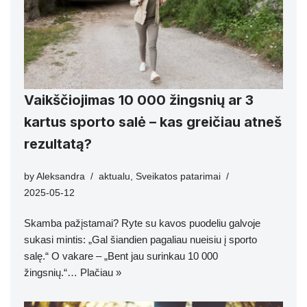
Vaikščiojimas 10 000 žingsnių ar 3
kartus sporto salė – kas greičiau atneš
rezultatą?
by
Aleksandra
aktualu
,
Sveikatos patarimai
2025-05-12
Skamba pažįstamai? Ryte su kavos puodeliu galvoje
sukasi mintis: „Gal šiandien pagaliau nueisiu į sporto
salę.“ O vakare – „Bent jau surinkau 10 000
žingsnių.“…
Plačiau »