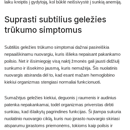
laiku kreiptis į gydytoją, kol būklė neišsivystė į sunkią anemiją.
Suprasti subtilius geležies
trūkumo simptomus
Subtilūs geležies trūkumo simptomai dažnai pasireiškia
nepaaiškinamu nuovargiu, kuris išlieka nepaisant pakankamo
poilsio. Net ir išsimiegoję visą naktį žmonės gali jausti didžiulį
sunkumo ir išsekimo jausmą, kuris nemažėja. Šis nuolatinis
nuovargis atsiranda dėl to, kad esant mažam hemoglobino
kiekiui organizmas stengiasi normaliai funkcionuoti.
Sumažėjus geležies kiekiui, deguonis į raumenis ir audinius
patenka nepakankamai, todėl organizmas priverstas dirbti
sunkiau, kad išlaikytų pagrindines funkcijas. Ši įtampa sukuria
nuolatinio nuovargio ciklą, kuris nuo įprasto nuovargio skiriasi
atsparumu įprastoms priemonėms, tokioms kaip poilsis ir