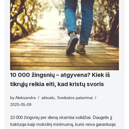
10 000 žingsnių – atgyvena? Kiek iš
tikrųjų reikia eiti, kad kristų svoris
by
Aleksandra
aktualu
,
Sveikatos patarimai
2025-05-09
10 000 žingsnių per dieną skamba solidžiai. Daugelis jį
traktuoja kaip mokslinį minimumą, kuris neva garantuoja