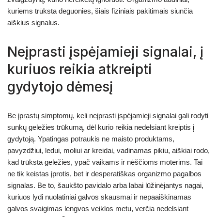
kuriems trūksta deguonies, šiais fiziniais pakitimais siunčia
aiškius signalus.
Neįprasti įspėjamieji signalai, į
kuriuos reikia atkreipti
gydytojo dėmesį
Be įprastų simptomų, keli neįprasti įspėjamieji signalai gali rodyti
sunkų geležies trūkumą, dėl kurio reikia nedelsiant kreiptis į
gydytoją. Ypatingas potraukis ne maisto produktams,
pavyzdžiui, ledui, moliui ar kreidai, vadinamas pikiu, aiškiai rodo,
kad trūksta geležies, ypač vaikams ir nėščioms moterims. Tai
ne tik keistas įprotis, bet ir desperatiškas organizmo pagalbos
signalas. Be to, šaukšto pavidalo arba labai lūžinėjantys nagai,
kuriuos lydi nuolatiniai galvos skausmai ir nepaaiškinamas
galvos svaigimas lengvos veiklos metu, verčia nedelsiant