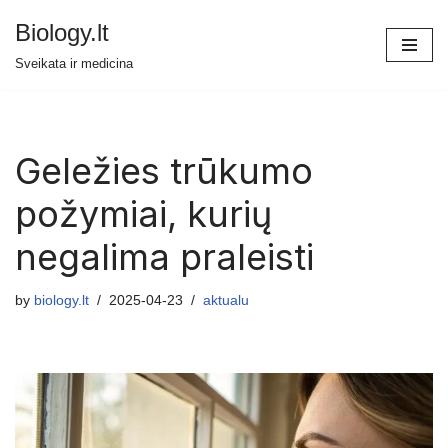
Biology.lt
Skip
Sveikata ir medicina
to
content
Geležies trūkumo
požymiai, kurių
negalima praleisti
by
biology.lt
2025-04-23
aktualu