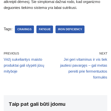
atkreipti dėmesį. Šie simptomai dažnai rodo, kad organizmo
deguonies tiekimo sistema yra labai sutrikusi.
Tags:
CRAVINGS
FATIGUE
IRON DEFICIENCY
PREVIOUS
NEXT
Vėžį sukeliantys maisto
Jei geri vitaminus ir vis tiek
produktai gali slypėti jūsų
jautiesi pavargęs – gal metas
mityboje
pereiti prie fermentuotos
formulės
Taip pat gali būti įdomu