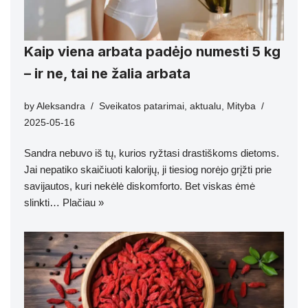
Kaip viena arbata padėjo numesti 5 kg
– ir ne, tai ne žalia arbata
by
Aleksandra
Sveikatos patarimai
,
aktualu
,
Mityba
2025-05-16
Sandra nebuvo iš tų, kurios ryžtasi drastiškoms dietoms.
Jai nepatiko skaičiuoti kalorijų, ji tiesiog norėjo grįžti prie
savijautos, kuri nekėlė diskomforto. Bet viskas ėmė
slinkti…
Plačiau »