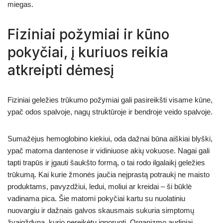
miegas.
Fiziniai požymiai ir kūno
pokyčiai, į kuriuos reikia
atkreipti dėmesį
Fiziniai geležies trūkumo požymiai gali pasireikšti visame kūne,
ypač odos spalvoje, nagų struktūroje ir bendroje veido spalvoje.
Sumažėjus hemoglobino kiekiui, oda dažnai būna aiškiai blyški,
ypač matoma dantenose ir vidiniuose akių vokuose. Nagai gali
tapti trapūs ir įgauti šaukšto formą, o tai rodo ilgalaikį geležies
trūkumą. Kai kurie žmonės jaučia neįprastą potraukį ne maisto
produktams, pavyzdžiui, ledui, moliui ar kreidai – ši būklė
vadinama pica. Šie matomi pokyčiai kartu su nuolatiniu
nuovargiu ir dažnais galvos skausmais sukuria simptomų
žvaigždyną, kurio nereikėtų ignoruoti. Organizmo audiniai,