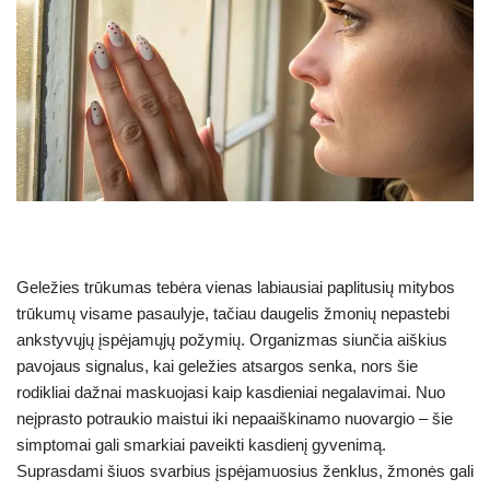
Geležies trūkumas tebėra vienas labiausiai paplitusių mitybos
trūkumų visame pasaulyje, tačiau daugelis žmonių nepastebi
ankstyvųjų įspėjamųjų požymių. Organizmas siunčia aiškius
pavojaus signalus, kai geležies atsargos senka, nors šie
rodikliai dažnai maskuojasi kaip kasdieniai negalavimai. Nuo
neįprasto potraukio maistui iki nepaaiškinamo nuovargio – šie
simptomai gali smarkiai paveikti kasdienį gyvenimą.
Suprasdami šiuos svarbius įspėjamuosius ženklus, žmonės gali