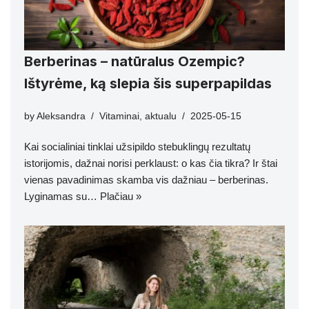
Berberinas – natūralus Ozempic?
Ištyrėme, ką slepia šis superpapildas
by
Aleksandra
Vitaminai
,
aktualu
2025-05-15
Kai socialiniai tinklai užsipildo stebuklingų rezultatų
istorijomis, dažnai norisi perklaust: o kas čia tikra? Ir štai
vienas pavadinimas skamba vis dažniau – berberinas.
Lyginamas su…
Plačiau »