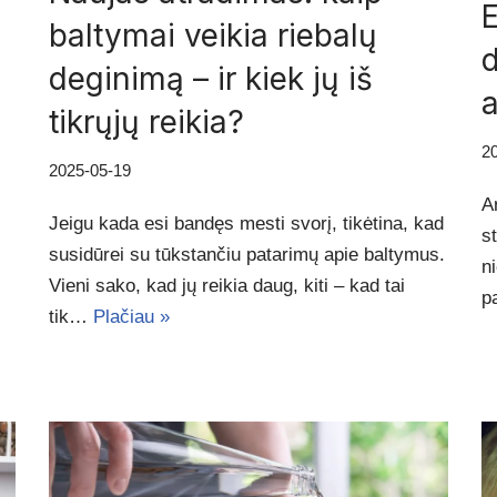
E
baltymai veikia riebalų
d
deginimą – ir kiek jų iš
a
tikrųjų reikia?
2
2025-05-19
A
Jeigu kada esi bandęs mesti svorį, tikėtina, kad
st
susidūrei su tūkstančiu patarimų apie baltymus.
n
Vieni sako, kad jų reikia daug, kiti – kad tai
p
tik…
Plačiau »