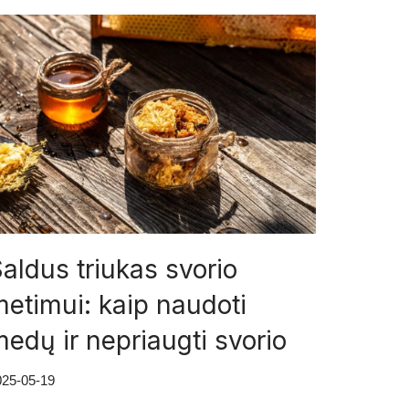
aldus triukas svorio
etimui: kaip naudoti
edų ir nepriaugti svorio
025-05-19