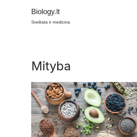
Biology.lt
Skip
Sveikata ir medicina
to
content
Mityba