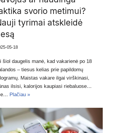
aktika svorio metimui?
auji tyrimai atskleidė
iesą
025-05-18
ki šiol daugelis manė, kad vakarienė po 18
alandos – tiesus kelias prie papildomų
ilogramų. Maistas vakare ilgai virškinasi,
ūnas ilsisi, kalorijos kaupiasi riebaluose…
ie…
Plačiau »