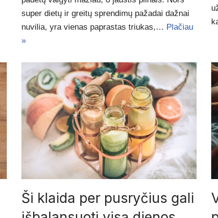
u
super dietų ir greitų sprendimų pažadai dažnai
k
nuvilia, yra vienas paprastas triukas,…
Plačiau
»
Ši klaida per pusryčius gali
išbalansuoti visą dienos