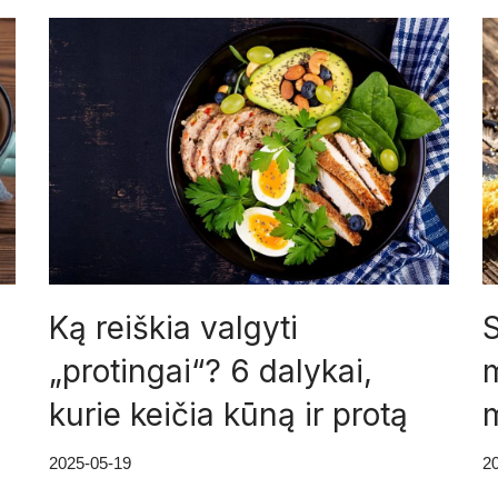
Ką reiškia valgyti
S
„protingai“? 6 dalykai,
m
kurie keičia kūną ir protą
m
2025-05-19
2