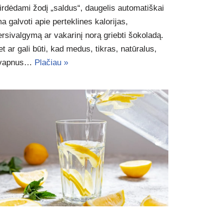
irdėdami žodį „saldus“, daugelis automatiškai
ma galvoti apie perteklines kalorijas,
ersivalgymą ar vakarinį norą griebti šokoladą.
et ar gali būti, kad medus, tikras, natūralus,
vapnus…
Plačiau »