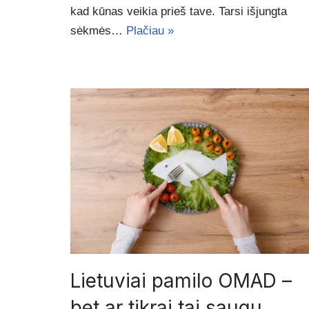
kad kūnas veikia prieš tave. Tarsi išjungta
sėkmės…
Plačiau »
Lietuviai pamilo OMAD –
bet ar tikrai tai saugu