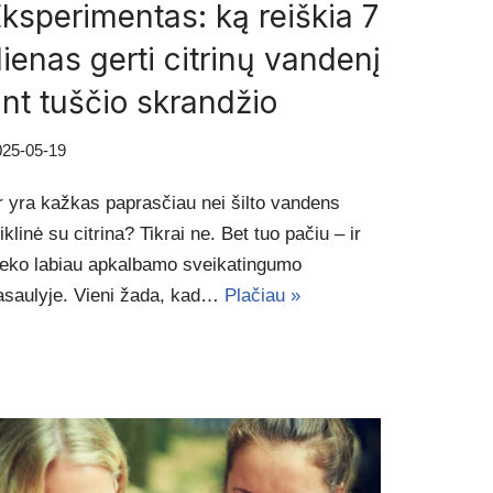
ksperimentas: ką reiškia 7
ienas gerti citrinų vandenį
nt tuščio skrandžio
025-05-19
r yra kažkas paprasčiau nei šilto vandens
iklinė su citrina? Tikrai ne. Bet tuo pačiu – ir
ieko labiau apkalbamo sveikatingumo
asaulyje. Vieni žada, kad…
Plačiau »