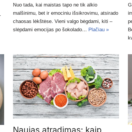
Nuo tada, kai maistas tapo ne tik alkio
G
malšinimu, bet ir emociniu išsikrovimu, atsirado
i
r
chaosas lėkštėse. Vieni valgo bėgdami, kiti –
p
slėpdami emocijas po šokolado…
Plačiau »
B
k
Naujas atradimas: kaip