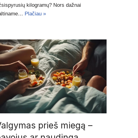
žsispyrusių kilogramų? Nors dažnai
altiname…
Plačiau »
Valgymas prieš miegą –
pavojus ar naudinga