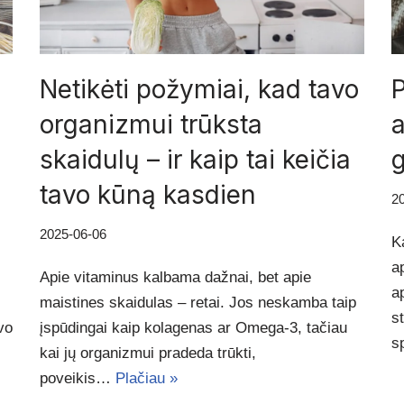
Netikėti požymiai, kad tavo
P
organizmui trūksta
a
skaidulų – ir kaip tai keičia
g
tavo kūną kasdien
2
2025-06-06
K
a
Apie vitaminus kalbama dažnai, bet apie
a
maistines skaidulas – retai. Jos neskamba taip
s
vo
įspūdingai kaip kolagenas ar Omega-3, tačiau
s
kai jų organizmui pradeda trūkti,
poveikis…
Plačiau »