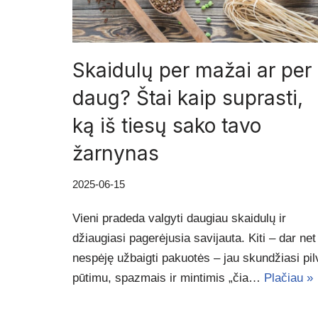
Skaidulų per mažai ar per
daug? Štai kaip suprasti,
ką iš tiesų sako tavo
žarnynas
2025-06-15
Vieni pradeda valgyti daugiau skaidulų ir
džiaugiasi pagerėjusia savijauta. Kiti – dar net
nespėję užbaigti pakuotės – jau skundžiasi pil
pūtimu, spazmais ir mintimis „čia…
Plačiau »