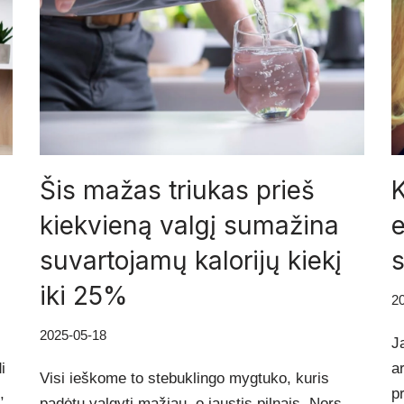
Šis mažas triukas prieš
K
kiekvieną valgį sumažina
e
suvartojamų kalorijų kiekį
s
iki 25%
2
2025-05-18
J
i
a
Visi ieškome to stebuklingo mygtuko, kuris
,
p
padėtų valgyti mažiau, o jaustis pilnais. Nors