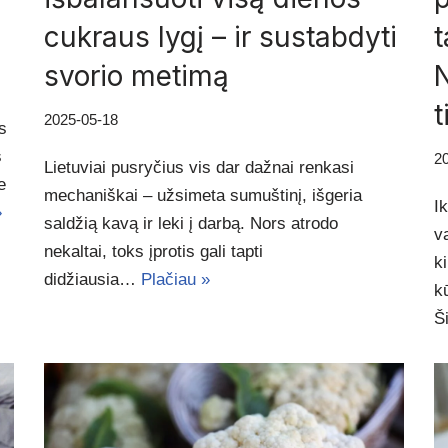
cukraus lygį – ir sustabdyti
t
svorio metimą
N
t
2025-05-18
s
s
2
Lietuviai pusryčius vis dar dažnai renkasi
e
mechaniškai – užsimeta sumuštinį, išgeria
I
»
saldžią kavą ir leki į darbą. Nors atrodo
v
nekaltai, toks įprotis gali tapti
k
didžiausia…
Plačiau »
k
Š