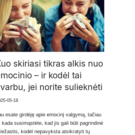
uo skiriasi tikras alkis nuo
mocinio – ir kodėl tai
varbu, jei norite sulieknėti
025-05-18
au esate girdėję apie emocinį valgymą, tačiau
r kada susimąstėte, kad jis gali būti pagrindinė
riežastis, kodėl nepavyksta atsikratyti tų