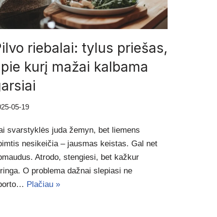
ilvo riebalai: tylus priešas,
pie kurį mažai kalbama
arsiai
025-05-19
ai svarstyklės juda žemyn, bet liemens
pimtis nesikeičia – jausmas keistas. Gal net
pmaudus. Atrodo, stengiesi, bet kažkur
tringa. O problema dažnai slepiasi ne
porto…
Plačiau »