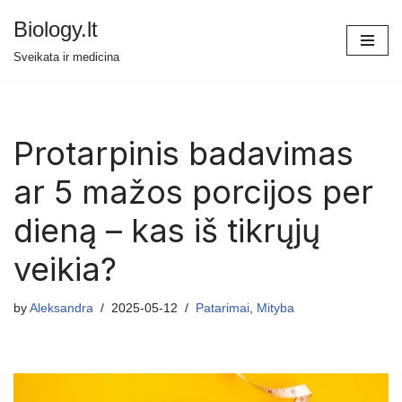
Biology.lt
Skip
Sveikata ir medicina
to
content
Protarpinis badavimas
ar 5 mažos porcijos per
dieną – kas iš tikrųjų
veikia?
by
Aleksandra
2025-05-12
Patarimai
,
Mityba