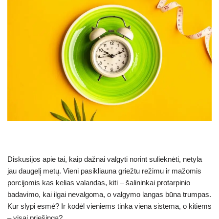
Diskusijos apie tai, kaip dažnai valgyti norint sulieknėti, netyla
jau daugelį metų. Vieni pasikliauna griežtu režimu ir mažomis
porcijomis kas kelias valandas, kiti – šalininkai protarpinio
badavimo, kai ilgai nevalgoma, o valgymo langas būna trumpas.
Kur slypi esmė? Ir kodėl vieniems tinka viena sistema, o kitiems
– visai priešinga?