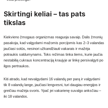
Skirtingi keliai – tas pats
tikslas
Kiekvieno žmogaus organizmas reaguoja savaip. Dalis žmonių
pasakoja, kad valgydami mažomis porcijomis kas 2–3 valandas
jaučiasi sotūs, nesinori užkandžiauti vakarais ir mažėja
potraukis saldumynams. Toks režimas tinka tiems, kurie jaučia
nestabilią cukraus koncentraciją kraujyje ar linkę persivalgyti po
ilgos pertraukos.
Kiti atrado, kad nevalgydami 16 valandų per parą ir valgydami
tik 8 valandų lange, jaučiasi lengvesni, turi daugiau energijos ir
greičiau mažėja svoris. Ypač jei vakarienę suvalgo anksčiau –
iki 18 valandos.