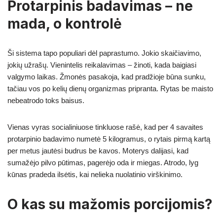
Protarpinis badavimas – ne
mada, o kontrolė
Ši sistema tapo populiari dėl paprastumo. Jokio skaičiavimo,
jokių užrašų. Vienintelis reikalavimas – žinoti, kada baigiasi
valgymo laikas. Žmonės pasakoja, kad pradžioje būna sunku,
tačiau vos po kelių dienų organizmas pripranta. Rytas be maisto
nebeatrodo toks baisus.
Vienas vyras socialiniuose tinkluose rašė, kad per 4 savaites
protarpinio badavimo numetė 5 kilogramus, o rytais pirmą kartą
per metus jautėsi budrus be kavos. Moterys dalijasi, kad
sumažėjo pilvo pūtimas, pagerėjo oda ir miegas. Atrodo, lyg
kūnas pradeda ilsėtis, kai nelieka nuolatinio virškinimo.
O kas su mažomis porcijomis?