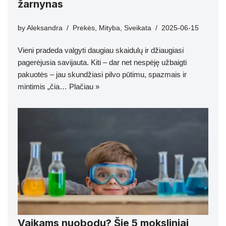
žarnynas
by
Aleksandra
Prekės
,
Mityba
,
Sveikata
2025-06-15
Vieni pradeda valgyti daugiau skaidulų ir džiaugiasi
pagerėjusia savijauta. Kiti – dar net nespėję užbaigti
pakuotės – jau skundžiasi pilvo pūtimu, spazmais ir
mintimis „čia…
Plačiau »
Vaikams nuobodu? Šie 5 moksliniai