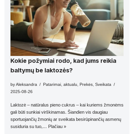
Kokie požymiai rodo, kad jums reikia
baltymų be laktozės?
by
Aleksandra
Patarimai
,
aktualu
,
Prekės
,
Sveikata
2025-08-26
Laktozė – natūralus pieno cukrus – kai kuriems žmonėms
gali būti sunkiai virškinamas. Šiandien vis daugiau
sportuojančių žmonių ar sveikata besirūpinančių asmenų
susiduria su tuo,…
Plačiau »