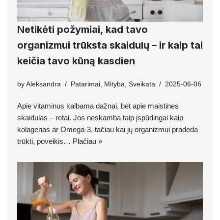
Netikėti požymiai, kad tavo
organizmui trūksta skaidulų – ir kaip tai
keičia tavo kūną kasdien
by
Aleksandra
Patarimai
,
Mityba
,
Sveikata
2025-06-06
Apie vitaminus kalbama dažnai, bet apie maistines
skaidulas – retai. Jos neskamba taip įspūdingai kaip
kolagenas ar Omega-3, tačiau kai jų organizmui pradeda
trūkti, poveikis…
Plačiau »