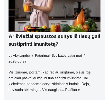
Ar šviežiai spaustos sultys iš tiesų gali
sustiprinti imunitetą?
by
Aleksandra
Patarimai
,
Sveikatos patarimai
2025-05-27
Visi žinome, jog tam, kad rečiau sirgtume, o susirgę
greičiau pasveiktume, būtina stiprinti imunitetą. Tai
kiekvienas bandome daryti skirtingais būdais. Deja,
nevisada sėkmingai. Vis daugiau…
Plačiau »