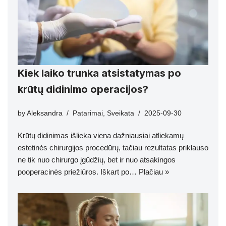
Kiek laiko trunka atsistatymas po
krūtų didinimo operacijos?
by
Aleksandra
Patarimai
,
Sveikata
2025-09-30
Krūtų didinimas išlieka viena dažniausiai atliekamų
estetinės chirurgijos procedūrų, tačiau rezultatas priklauso
ne tik nuo chirurgo įgūdžių, bet ir nuo atsakingos
pooperacinės priežiūros. Iškart po…
Plačiau »