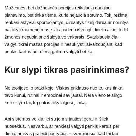
Mažesnės, bet dažnesnės porcijos reikalauja daugiau
planavimo, bet tinka tiems, kurie nejaučia sotumo. Tokį režimą
renkasi aktyviai sportuojantys, dirbantys fizinį darbą ar norintys
palaikyti raumenų masę. Jis padeda išvengti didelio alkio, todėl
žmonės nepuola prie šaldytuvo vakarais. Svarbiausia čia –
valgyti tikrai mažas porcijas ir nesuklysti įsivaizduojant, kad
penkis kartus per dieną galima valgyti bet ką.
Kur slypi tikras pasirinkimas?
Ne teorijose, o praktikoje. Viskas priklauso nuo to, kas tinka
tavo kūnui, rutinai ir emocinei savijautai. Nėra vieno teisingo
kelio – yra tai, ką gali išlaikyti ilgesnį laiką.
Abi sistemos veikia, jei su jomis jautiesi gerai ir išlieki
nuoseklus. Nesvarbu, ar renkiesi valgyti penkis kartus per
dieną, ar išvis praleidi pusryčius – svarbiausia, kad tai tau