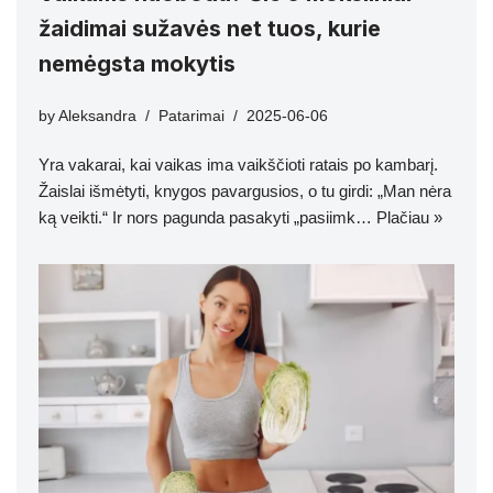
žaidimai sužavės net tuos, kurie
nemėgsta mokytis
by
Aleksandra
Patarimai
2025-06-06
Yra vakarai, kai vaikas ima vaikščioti ratais po kambarį.
Žaislai išmėtyti, knygos pavargusios, o tu girdi: „Man nėra
ką veikti.“ Ir nors pagunda pasakyti „pasiimk…
Plačiau »