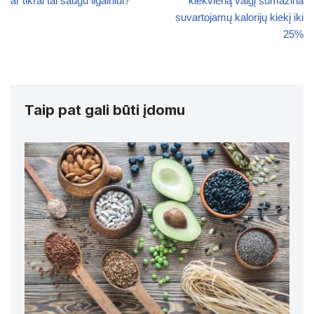
ar tikrai tai saugu ilgainiui?
kiekvieną valgį sumažina
suvartojamų kalorijų kiekį iki
25%
Taip pat gali būti įdomu