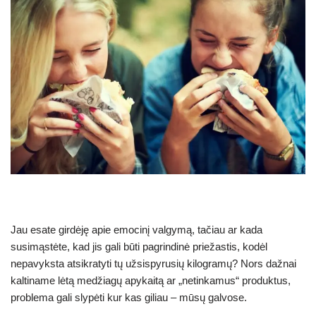
Jau esate girdėję apie emocinį valgymą, tačiau ar kada
susimąstėte, kad jis gali būti pagrindinė priežastis, kodėl
nepavyksta atsikratyti tų užsispyrusių kilogramų? Nors dažnai
kaltiname lėtą medžiagų apykaitą ar „netinkamus“ produktus,
problema gali slypėti kur kas giliau – mūsų galvose.