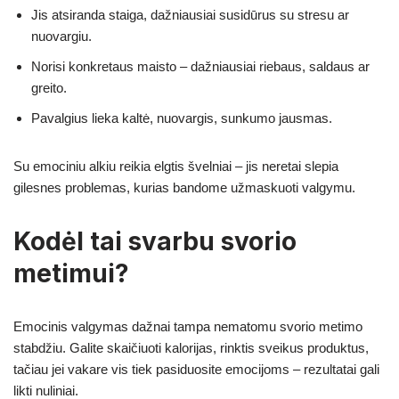
Jis atsiranda staiga, dažniausiai susidūrus su stresu ar
nuovargiu.
Norisi konkretaus maisto – dažniausiai riebaus, saldaus ar
greito.
Pavalgius lieka kaltė, nuovargis, sunkumo jausmas.
Su emociniu alkiu reikia elgtis švelniai – jis neretai slepia
gilesnes problemas, kurias bandome užmaskuoti valgymu.
Kodėl tai svarbu svorio
metimui?
Emocinis valgymas dažnai tampa nematomu svorio metimo
stabdžiu. Galite skaičiuoti kalorijas, rinktis sveikus produktus,
tačiau jei vakare vis tiek pasiduosite emocijoms – rezultatai gali
likti nuliniai.