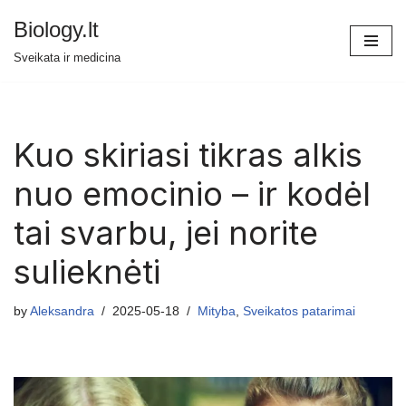
Biology.lt
Skip
Sveikata ir medicina
to
content
Kuo skiriasi tikras alkis
nuo emocinio – ir kodėl
tai svarbu, jei norite
sulieknėti
by
Aleksandra
2025-05-18
Mityba
,
Sveikatos patarimai