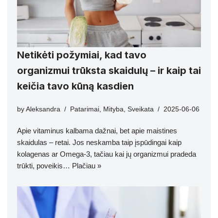
Netikėti požymiai, kad tavo
organizmui trūksta skaidulų – ir kaip tai
keičia tavo kūną kasdien
by
Aleksandra
Patarimai
,
Mityba
,
Sveikata
2025-06-06
Apie vitaminus kalbama dažnai, bet apie maistines
skaidulas – retai. Jos neskamba taip įspūdingai kaip
kolagenas ar Omega-3, tačiau kai jų organizmui pradeda
trūkti, poveikis…
Plačiau »