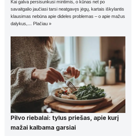
Kai galva persisunkusi mintimis, o kūnas net po
savaitgalio jaučiasi tarsi neatgavęs jėgų, kartais iškylantis
klausimas nebūna apie dideles problemas – o apie mažus
dalykus,…
Plačiau »
Pilvo riebalai: tylus priešas, apie kurį
mažai kalbama garsiai