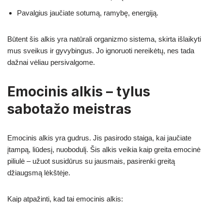
Pavalgius jaučiate sotumą, ramybę, energiją.
Būtent šis alkis yra natūrali organizmo sistema, skirta išlaikyti
mus sveikus ir gyvybingus. Jo ignoruoti nereikėtų, nes tada
dažnai vėliau persivalgome.
Emocinis alkis – tylus
sabotažo meistras
Emocinis alkis yra gudrus. Jis pasirodo staiga, kai jaučiate
įtampą, liūdesį, nuobodulį. Šis alkis veikia kaip greita emocinė
piliulė – užuot susidūrus su jausmais, pasirenki greitą
džiaugsmą lėkštėje.
Kaip atpažinti, kad tai emocinis alkis: