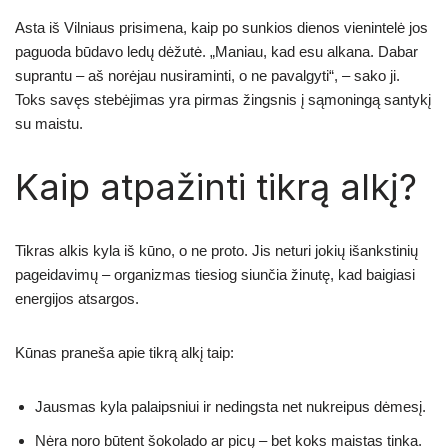
Asta iš Vilniaus prisimena, kaip po sunkios dienos vienintelė jos
paguoda būdavo ledų dėžutė. „Maniau, kad esu alkana. Dabar
suprantu – aš norėjau nusiraminti, o ne pavalgyti“, – sako ji.
Toks savęs stebėjimas yra pirmas žingsnis į sąmoningą santykį
su maistu.
Kaip atpažinti tikrą alkį?
Tikras alkis kyla iš kūno, o ne proto. Jis neturi jokių išankstinių
pageidavimų – organizmas tiesiog siunčia žinutę, kad baigiasi
energijos atsargos.
Kūnas praneša apie tikrą alkį taip:
Jausmas kyla palaipsniui ir nedingsta net nukreipus dėmesį.
Nėra noro būtent šokolado ar picų – bet koks maistas tinka.