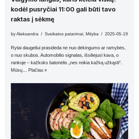
kodėl pusryčiai 11:00 gali būti tavo
raktas į sėkmę
by
Aleksandra
Sveikatos patarimai
,
Mityba
2025-05-19
Rytai daugeliui prasideda ne nuo dėkingumo ar ramybės,
o nuo skubos. Automobilio signalas, išsiliejusi kava, o
rankoje – kažkoks batonėlis „nes reikia kažką užkąsti“.
Mūsų…
Plačiau »