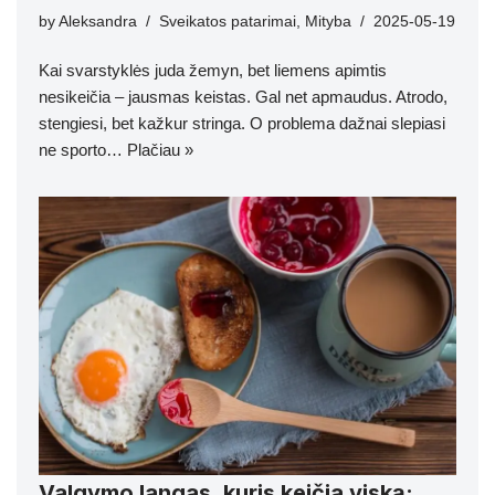
by
Aleksandra
Sveikatos patarimai
,
Mityba
2025-05-19
Kai svarstyklės juda žemyn, bet liemens apimtis
nesikeičia – jausmas keistas. Gal net apmaudus. Atrodo,
stengiesi, bet kažkur stringa. O problema dažnai slepiasi
ne sporto…
Plačiau »
Valgymo langas, kuris keičia viską: