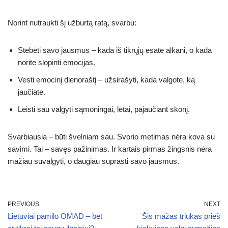
Norint nutraukti šį užburtą ratą, svarbu:
Stebėti savo jausmus – kada iš tikrųjų esate alkani, o kada
norite slopinti emocijas.
Vesti emocinį dienoraštį – užsirašyti, kada valgote, ką
jaučiate.
Leisti sau valgyti sąmoningai, lėtai, pajaučiant skonį.
Svarbiausia – būti švelniam sau. Svorio metimas nėra kova su
savimi. Tai – savęs pažinimas. Ir kartais pirmas žingsnis nėra
mažiau suvalgyti, o daugiau suprasti savo jausmus.
PREVIOUS
NEXT
Lietuviai pamilo OMAD – bet
Šis mažas triukas prieš