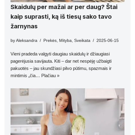
Skaidulų per mažai ar per daug? Štai
kaip suprasti, ką iš tiesų sako tavo
žarnynas
by
Aleksandra
Prekės
,
Mityba
,
Sveikata
2025-06-15
Vieni pradeda valgyti daugiau skaidulų ir džiaugiasi
pagerėjusia savijauta. Kiti – dar net nespėję užbaigti
pakuotės – jau skundžiasi pilvo pūtimu, spazmais ir
mintimis „čia…
Plačiau »