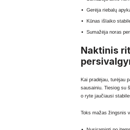
Gerėja riebalų apyk
Kūnas išlaiko stabil
Sumažėja noras pers
Naktinis ri
persivalg
Kai pradėjau, turėjau 
sausainiu. Tiesiog su š
o ryte jaučiausi stabil
Toks mažas žingsnis v
Nusiraminti po įtem