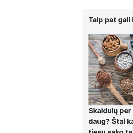
Taip pat gali
Skaidulų per
daug? Štai ka
tiesų sako t