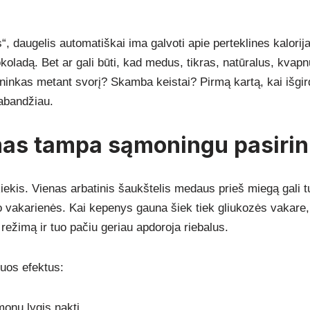
“, daugelis automatiškai ima galvoti apie perteklines kalorij
okoladą. Bet ar gali būti, kad medus, tikras, natūralus, kva
ninkas metant svorį? Skamba keistai? Pirmą kartą, kai išgirda
abandžiau.
mas tampa sąmoningu pasiri
iekis. Vienas arbatinis šaukštelis medaus prieš miegą gali tur
o vakarienės. Kai kepenys gauna šiek tiek gliukozės vakare
 režimą ir tuo pačiu geriau apdoroja riebalus.
iuos efektus:
onų lygis naktį