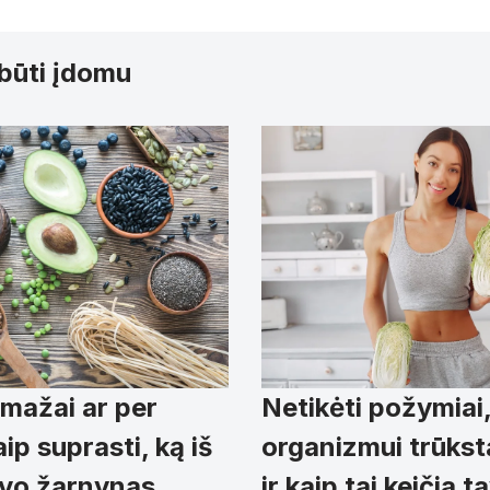
 būti įdomu
Netikėti požymiai
 mažai ar per
organizmui trūkst
ip suprasti, ką iš
ir kaip tai keičia 
avo žarnynas