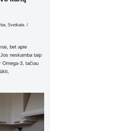
yba
,
Sveikata
ai, bet apie
. Jos neskamba taip
ar Omega-3, tačiau
ūkti,