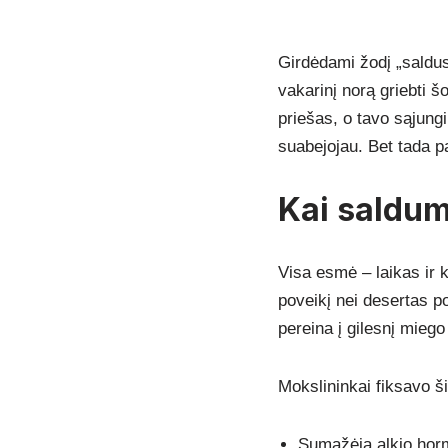
Girdėdami žodį „saldus
vakarinį norą griebti š
priešas, o tavo sąjungi
suabejojau. Bet tada p
Kai saldu
Visa esmė – laikas ir k
poveikį nei desertas p
pereina į gilesnį miego
Mokslininkai fiksavo š
Sumažėja alkio horm