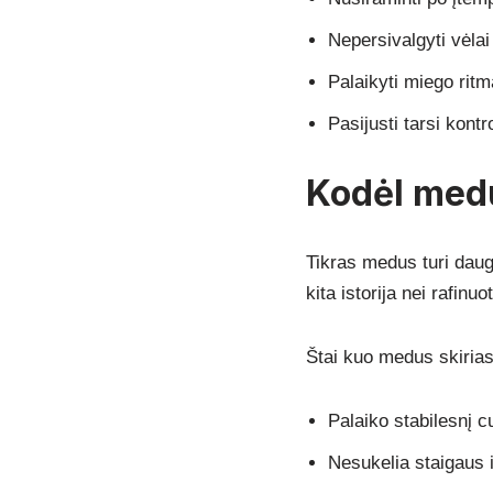
Nepersivalgyti vėlai
Palaikyti miego ritm
Pasijusti tarsi kont
Kodėl medu
Tikras medus turi daug
kita istorija nei rafinu
Štai kuo medus skirias
Palaiko stabilesnį c
Nesukelia staigaus i