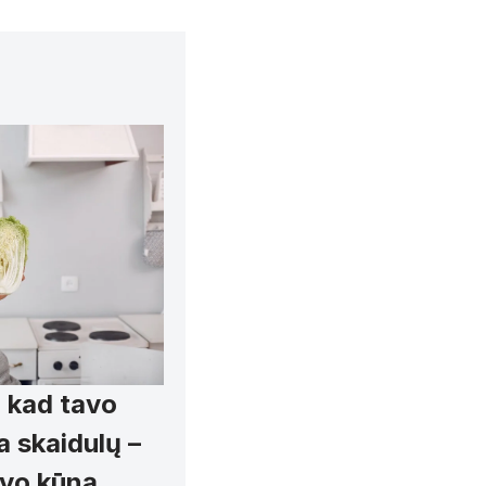
, kad tavo
a skaidulų –
tavo kūną