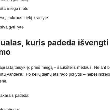
aita miego metu
esnį cukraus kiekį kraujyje
ivalgyti ryte
tualas, kuris padeda išvengti
ymo
paprastą taisyklę: prieš miegą – šaukštelis medaus. Ne ant 
iltu vandeniu. Po kelių dienų atsirado pokytis – nebesinorėjo
esnė.
akarais padeda:
ptos dienos