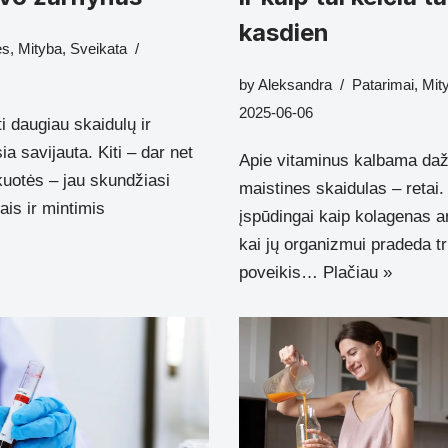
kasdien
ės
,
Mityba
,
Sveikata
by
Aleksandra
Patarimai
,
Mit
2025-06-06
i daugiau skaidulų ir
a savijauta. Kiti – dar net
Apie vitaminus kalbama dažn
kuotės – jau skundžiasi
maistines skaidulas – retai
is ir mintimis
įspūdingai kaip kolagenas 
kai jų organizmui pradeda tr
poveikis…
Plačiau »