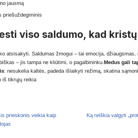
umo jausmą
us priešuždegiminis
esti viso saldumo, kad kristų
isko atsisakyti. Saldumas žmogui – tai emocija, džiaugsmas
iškas – jis tampa ne kliūtimi, o pagalbininku.
Medus gali tap
is
: nesukelia kaltės, padeda išlaikyti režimą, skatina sąmo
iš tikrųjų reikia
is prieskonis veikia kaip
Ką reiškia valgyti „pro
tojas