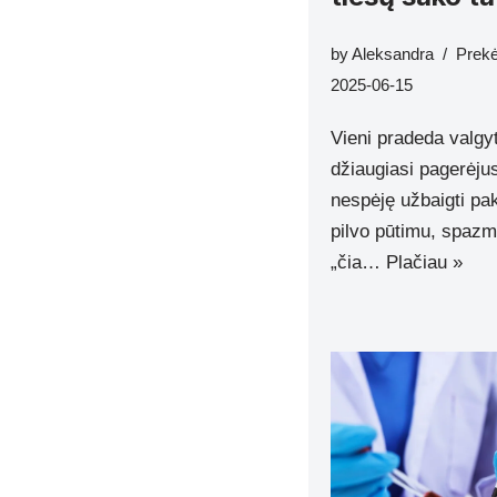
by
Aleksandra
Prek
2025-06-15
Vieni pradeda valgyt
džiaugiasi pagerėjusi
nespėję užbaigti pa
pilvo pūtimu, spazma
„čia…
Plačiau »