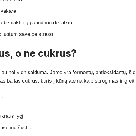
 vakare
ą be naktinių pabudimų dėl alkio
roliuotum save be streso
s, o ne cukrus?
iau nei vien saldumą. Jame yra fermentų, antioksidantų, šiek
otas baltas cukrus, kuris į kūną ateina kaip sprogimas ir greit
i:
ukraus lygį
nsulino šuolio