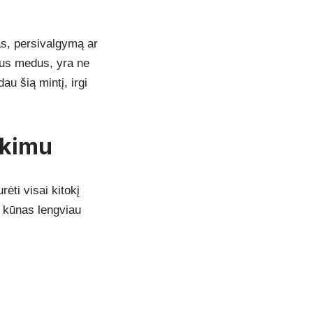
as, persivalgymą ar
pnus medus, yra ne
u šią mintį, irgi
nkimu
ėti visai kitokį
, kūnas lengviau