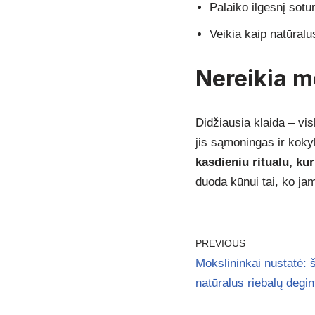
Palaiko ilgesnį sot
Veikia kaip natūral
Nereikia m
Didžiausia klaida – v
jis sąmoningas ir kokyb
kasdieniu ritualu, kur
duoda kūnui tai, ko jam 
PREVIOUS
Mokslininkai nustatė: š
natūralus riebalų degin