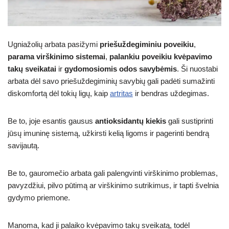
Ugniažolių arbata pasižymi
priešuždegiminiu poveikiu
,
parama virškinimo sistemai
,
palankiu poveikiu kvėpavimo
takų sveikatai
ir
gydomosiomis odos savybėmis
. Ši nuostabi
arbata dėl savo priešuždegiminių savybių gali padėti sumažinti
diskomfortą dėl tokių ligų, kaip
artritas
ir bendras uždegimas.
Be to, joje esantis gausus
antioksidantų kiekis
gali sustiprinti
jūsų imuninę sistemą, užkirsti kelią ligoms ir pagerinti bendrą
savijautą.
Be to, gauromečio arbata gali palengvinti virškinimo problemas,
pavyzdžiui, pilvo pūtimą ar virškinimo sutrikimus, ir tapti švelnia
gydymo priemone.
Manoma, kad ji palaiko kvėpavimo takų sveikatą, todėl