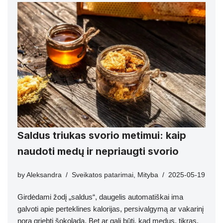
Saldus triukas svorio metimui: kaip
naudoti medų ir nepriaugti svorio
by
Aleksandra
Sveikatos patarimai
,
Mityba
2025-05-19
Girdėdami žodį „saldus“, daugelis automatiškai ima
galvoti apie perteklines kalorijas, persivalgymą ar vakarinį
norą griebti šokoladą. Bet ar gali būti, kad medus, tikras,