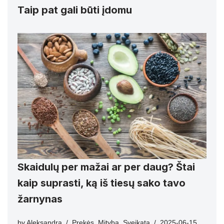
Taip pat gali būti įdomu
Skaidulų per mažai ar per daug? Štai
kaip suprasti, ką iš tiesų sako tavo
žarnynas
by
Aleksandra
Prekės
,
Mityba
,
Sveikata
2025-06-15