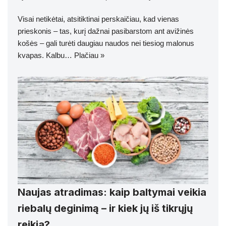
Visai netikėtai, atsitiktinai perskaičiau, kad vienas
prieskonis – tas, kurį dažnai pasibarstom ant avižinės
košės – gali turėti daugiau naudos nei tiesiog malonus
kvapas. Kalbu…
Plačiau »
Naujas atradimas: kaip baltymai veikia
riebalų deginimą – ir kiek jų iš tikrųjų
reikia?