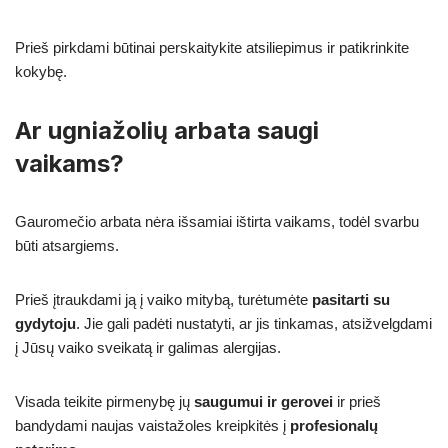
Prieš pirkdami būtinai perskaitykite atsiliepimus ir patikrinkite
kokybę.
Ar ugniažolių arbata saugi
vaikams?
Gauromečio arbata nėra išsamiai ištirta vaikams, todėl svarbu
būti atsargiems.
Prieš įtraukdami ją į vaiko mitybą, turėtumėte
pasitarti su
gydytoju
. Jie gali padėti nustatyti, ar jis tinkamas, atsižvelgdami
į Jūsų vaiko sveikatą ir galimas alergijas.
Visada teikite pirmenybę jų
saugumui ir gerovei
ir prieš
bandydami naujas vaistažoles kreipkitės į
profesionalų