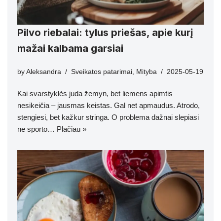
Pilvo riebalai: tylus priešas, apie kurį
mažai kalbama garsiai
by
Aleksandra
Sveikatos patarimai
,
Mityba
2025-05-19
Kai svarstyklės juda žemyn, bet liemens apimtis
nesikeičia – jausmas keistas. Gal net apmaudus. Atrodo,
stengiesi, bet kažkur stringa. O problema dažnai slepiasi
ne sporto…
Plačiau »