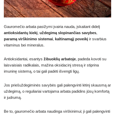
Gauromečio arbata pasižymi įvairia nauda, įskaitant didelį
antioksidantų kiekį
,
uždegimą slopinančias savybes
,
paramą virškinimo sistemai
,
kaltinamąjį poveikį
ir svarbius
vitaminus bei mineralus.
Antioksidantai, esantys
žibuoklių arbatoje
, padeda kovoti su
laisvaisiais radikalais, mažina oksidacinį stresą ir stiprina
imuninę sistemą, o tai gali padėti išvengti ligų.
Jos priešuždegiminės savybės gali palengvinti lėtinį skausmą ar
uždegimą, o reguliariai vartojama arbata padidins jūsų komfortą
ir judrumą.
Be to, gauromečio arbata naudinga virškinimui; ji gali palengvinti