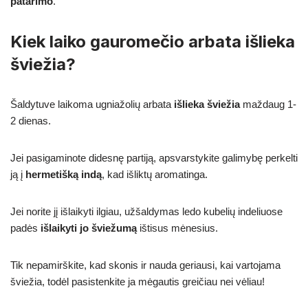
patarimo
.
Kiek laiko gauromečio arbata išlieka
šviežia?
Šaldytuve laikoma ugniažolių arbata
išlieka šviežia
maždaug 1-
2 dienas.
Jei pasigaminote didesnę partiją, apsvarstykite galimybę perkelti
ją į
hermetišką indą
, kad išliktų aromatinga.
Jei norite jį išlaikyti ilgiau, užšaldymas ledo kubelių indeliuose
padės
išlaikyti jo šviežumą
ištisus mėnesius.
Tik nepamirškite, kad skonis ir nauda geriausi, kai vartojama
šviežia, todėl pasistenkite ja mėgautis greičiau nei vėliau!