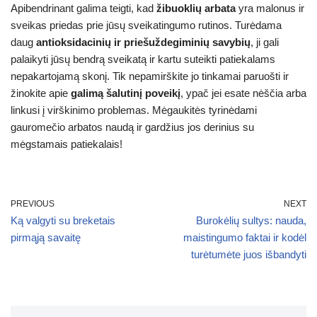
Apibendrinant galima teigti, kad
žibuoklių arbata
yra malonus ir
sveikas priedas prie jūsų sveikatingumo rutinos. Turėdama
daug
antioksidacinių ir priešuždegiminių savybių
, ji gali
palaikyti jūsų bendrą sveikatą ir kartu suteikti patiekalams
nepakartojamą skonį. Tik nepamirškite jo tinkamai paruošti ir
žinokite apie
galimą šalutinį poveikį
, ypač jei esate nėščia arba
linkusi į virškinimo problemas. Mėgaukitės tyrinėdami
gauromečio arbatos naudą ir gardžius jos derinius su
mėgstamais patiekalais!
PREVIOUS
NEXT
Ką valgyti su breketais
Burokėlių sultys: nauda,
pirmąją savaitę
maistingumo faktai ir kodėl
turėtumėte juos išbandyti