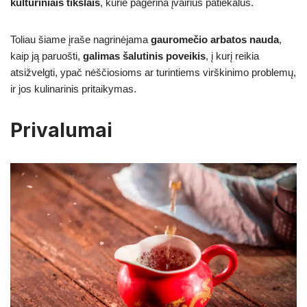
kultūriniais tikslais
, kurie pagerina įvairius patiekalus.
Toliau šiame įraše nagrinėjama
gauromečio arbatos nauda
,
kaip ją paruošti,
galimas šalutinis poveikis
, į kurį reikia
atsižvelgti, ypač nėščiosioms ar turintiems virškinimo problemų,
ir jos kulinarinis pritaikymas.
Privalumai