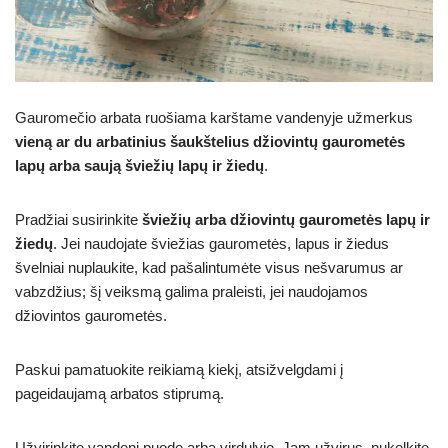
Gauromečio arbata ruošiama karštame vandenyje užmerkus
vieną ar du arbatinius šaukštelius džiovintų gaurometės
lapų arba saują šviežių lapų ir žiedų
.
Pradžiai susirinkite
šviežių arba džiovintų gaurometės lapų ir
žiedų
. Jei naudojate šviežias gaurometės, lapus ir žiedus
švelniai nuplaukite, kad pašalintumėte visus nešvarumus ar
vabzdžius; šį veiksmą galima praleisti, jei naudojamos
džiovintos gaurometės.
Paskui pamatuokite reikiamą kiekį, atsižvelgdami į
pageidaujamą arbatos stiprumą.
Užvirinkite vandenį puode arba virdulyje. Jam užvirus, nukelkite