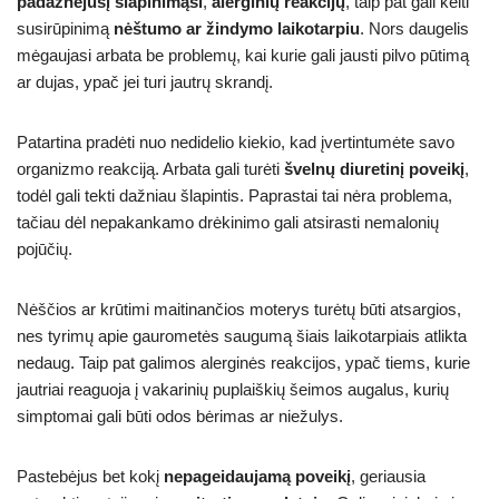
padažnėjusį šlapinimąsi
,
alerginių reakcijų
, taip pat gali kelti
susirūpinimą
nėštumo ar žindymo laikotarpiu
. Nors daugelis
mėgaujasi arbata be problemų, kai kurie gali jausti pilvo pūtimą
ar dujas, ypač jei turi jautrų skrandį.
Patartina pradėti nuo nedidelio kiekio, kad įvertintumėte savo
organizmo reakciją. Arbata gali turėti
švelnų diuretinį poveikį
,
todėl gali tekti dažniau šlapintis. Paprastai tai nėra problema,
tačiau dėl nepakankamo drėkinimo gali atsirasti nemalonių
pojūčių.
Nėščios ar krūtimi maitinančios moterys turėtų būti atsargios,
nes tyrimų apie gaurometės saugumą šiais laikotarpiais atlikta
nedaug. Taip pat galimos alerginės reakcijos, ypač tiems, kurie
jautriai reaguoja į vakarinių puplaiškių šeimos augalus, kurių
simptomai gali būti odos bėrimas ar niežulys.
Pastebėjus bet kokį
nepageidaujamą poveikį
, geriausia