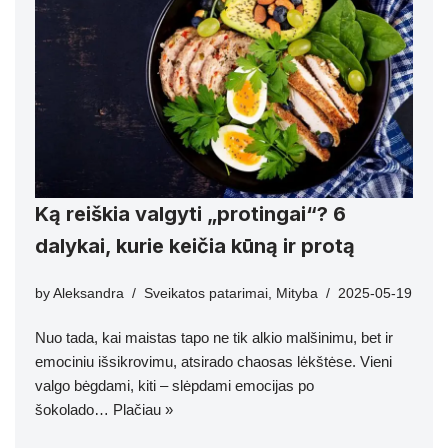
Ką reiškia valgyti „protingai“? 6
dalykai, kurie keičia kūną ir protą
by
Aleksandra
Sveikatos patarimai
,
Mityba
2025-05-19
Nuo tada, kai maistas tapo ne tik alkio malšinimu, bet ir
emociniu išsikrovimu, atsirado chaosas lėkštėse. Vieni
valgo bėgdami, kiti – slėpdami emocijas po
šokolado…
Plačiau »