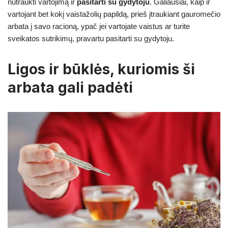
nutraukti vartojimą ir
pasitarti su gydytoju
. Galiausiai, kaip ir
vartojant bet kokį vaistažolių papildą, prieš įtraukiant gauromečio
arbata į savo racioną, ypač jei vartojate vaistus ar turite
sveikatos sutrikimų, pravartu pasitarti su gydytoju.
Ligos ir būklės, kuriomis ši
arbata gali padėti