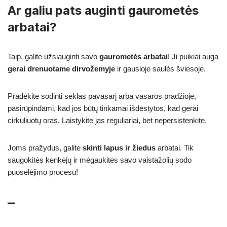
Ar galiu pats auginti gaurometės
arbatai?
Taip, galite užsiauginti savo
gaurometės arbatai
! Ji puikiai auga
gerai drenuotame dirvožemyje
ir gausioje saulės šviesoje.
Pradėkite sodinti sėklas pavasarį arba vasaros pradžioje,
pasirūpindami, kad jos būtų tinkamai išdėstytos, kad gerai
cirkuliuotų oras. Laistykite jas reguliariai, bet nepersistenkite.
Joms pražydus, galite
skinti lapus ir žiedus
arbatai. Tik
saugokitės kenkėjų ir mėgaukitės savo vaistažolių sodo
puoselėjimo procesu!
–