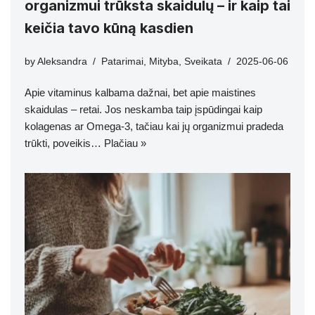
organizmui trūksta skaidulų – ir kaip tai
keičia tavo kūną kasdien
by
Aleksandra
Patarimai
,
Mityba
,
Sveikata
2025-06-06
Apie vitaminus kalbama dažnai, bet apie maistines
skaidulas – retai. Jos neskamba taip įspūdingai kaip
kolagenas ar Omega-3, tačiau kai jų organizmui pradeda
trūkti, poveikis…
Plačiau »