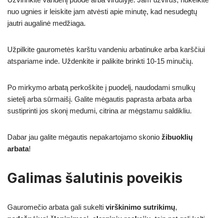
nuo ugnies ir leiskite jam atvėsti apie minutę, kad nesudegtų
jautri augalinė medžiaga.
Užpilkite gaurometės karštu vandeniu arbatinuke arba karščiui
atspariame inde. Uždenkite ir palikite brinkti 10-15 minučių.
Po mirkymo arbatą perkoškite į puodelį, naudodami smulkų
sietelį arba sūrmaišį. Galite mėgautis paprasta arbata arba
sustiprinti jos skonį medumi, citrina ar mėgstamu saldikliu.
Dabar jau galite mėgautis nepakartojamo skonio
žibuoklių
arbata
!
Galimas šalutinis poveikis
Gauromečio arbata gali sukelti
virškinimo sutrikimų
,