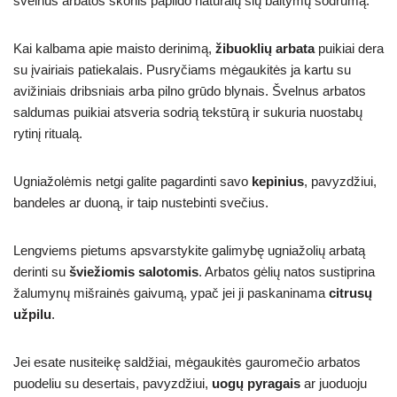
švelnus arbatos skonis papildo natūralų šių baltymų sodrumą.
Kai kalbama apie maisto derinimą,
žibuoklių arbata
puikiai dera
su įvairiais patiekalais. Pusryčiams mėgaukitės ja kartu su
avižiniais dribsniais arba pilno grūdo blynais. Švelnus arbatos
saldumas puikiai atsveria sodrią tekstūrą ir sukuria nuostabų
rytinį ritualą.
Ugniažolėmis netgi galite pagardinti savo
kepinius
, pavyzdžiui,
bandeles ar duoną, ir taip nustebinti svečius.
Lengviems pietums apsvarstykite galimybę ugniažolių arbatą
derinti su
šviežiomis salotomis
. Arbatos gėlių natos sustiprina
žalumynų mišrainės gaivumą, ypač jei ji paskaninama
citrusų
užpilu
.
Jei esate nusiteikę saldžiai, mėgaukitės gauromečio arbatos
puodeliu su desertais, pavyzdžiui,
uogų pyragais
ar juoduoju