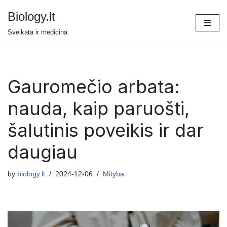
Biology.lt
Skip
Sveikata ir medicina
to
content
Gauromečio arbata:
nauda, kaip paruošti,
šalutinis poveikis ir dar
daugiau
by
biology.lt
2024-12-06
Mityba