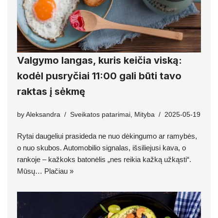
Valgymo langas, kuris keičia viską:
kodėl pusryčiai 11:00 gali būti tavo
raktas į sėkmę
by
Aleksandra
Sveikatos patarimai
,
Mityba
2025-05-19
Rytai daugeliui prasideda ne nuo dėkingumo ar ramybės,
o nuo skubos. Automobilio signalas, išsiliejusi kava, o
rankoje – kažkoks batonėlis „nes reikia kažką užkąsti“.
Mūsų…
Plačiau »