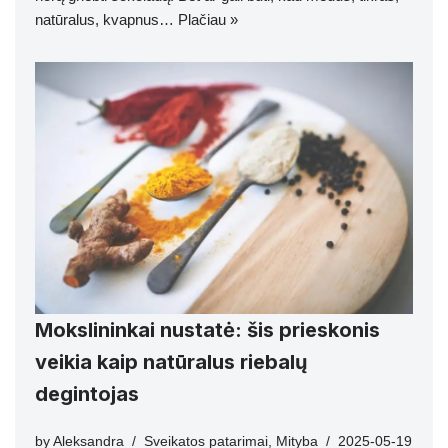
natūralus, kvapnus…
Plačiau »
Mokslininkai nustatė: šis prieskonis
veikia kaip natūralus riebalų
degintojas
by
Aleksandra
Sveikatos patarimai
,
Mityba
2025-05-19