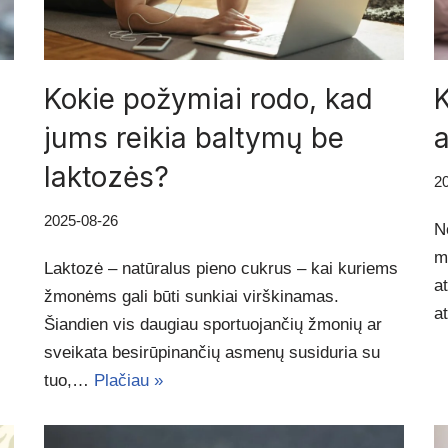
Kokie požymiai rodo, kad
K
jums reikia baltymų be
laktozės?
2
2025-08-26
N
m
Laktozė – natūralus pieno cukrus – kai kuriems
at
žmonėms gali būti sunkiai virškinamas.
a
Šiandien vis daugiau sportuojančių žmonių ar
sveikata besirūpinančių asmenų susiduria su
tuo,…
Plačiau »