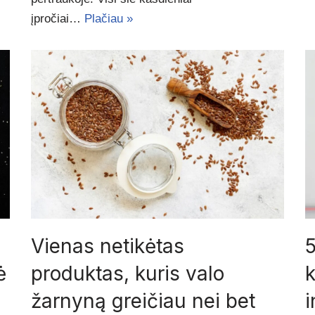
įpročiai…
Plačiau »
Vienas netikėtas
5
ė
produktas, kuris valo
k
žarnyną greičiau nei bet
i