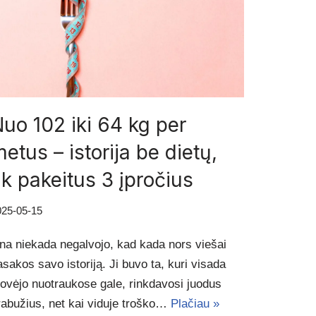
uo 102 iki 64 kg per
etus – istorija be dietų,
ik pakeitus 3 įpročius
025-05-15
ina niekada negalvojo, kad kada nors viešai
asakos savo istoriją. Ji buvo ta, kuri visada
tovėjo nuotraukose gale, rinkdavosi juodus
rabužius, net kai viduje troško…
Plačiau »