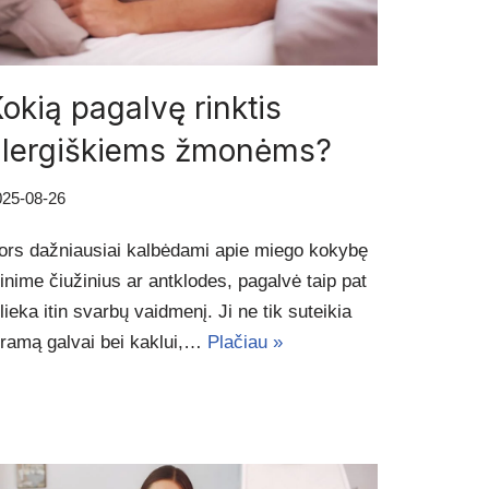
okią pagalvę rinktis
alergiškiems žmonėms?
025-08-26
ors dažniausiai kalbėdami apie miego kokybę
inime čiužinius ar antklodes, pagalvė taip pat
lieka itin svarbų vaidmenį. Ji ne tik suteikia
tramą galvai bei kaklui,…
Plačiau »