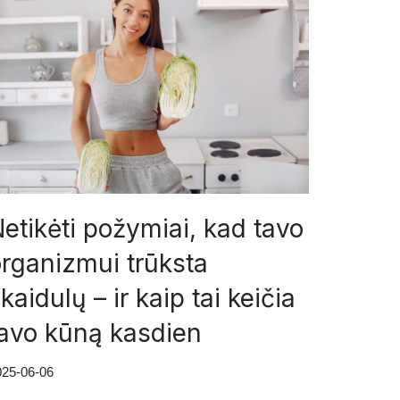
etikėti požymiai, kad tavo
rganizmui trūksta
kaidulų – ir kaip tai keičia
tavo kūną kasdien
025-06-06