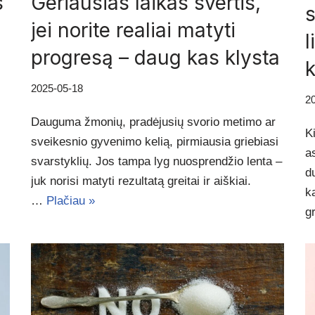
s
Geriausias laikas svertis,
s
jei norite realiai matyti
l
progresą – daug kas klysta
2025-05-18
2
Dauguma žmonių, pradėjusių svorio metimo ar
K
sveikesnio gyvenimo kelią, pirmiausia griebiasi
a
svarstyklių. Jos tampa lyg nuosprendžio lenta –
d
juk norisi matyti rezultatą greitai ir aiškiai.
k
…
Plačiau »
g