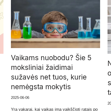
Vaikams nuobodu? Šie 5
N
moksliniai žaidimai
o
sužavės net tuos, kurie
s
nemėgsta mokytis
2025-06-06
2
Yra vakarai, kai vaikas ima vaikščioti ratais po