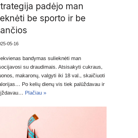
trategija padėjo man
ieknėti be sporto ir be
kančios
025-05-16
iekvienas bandymas sulieknėti man
socijavosi su draudimais. Atsisakyti cukraus,
uonos, makaronų, valgyti iki 18 val., skaičiuoti
alorijas… Po kelių dienų vis tiek palūždavau ir
rįždavau…
Plačiau »