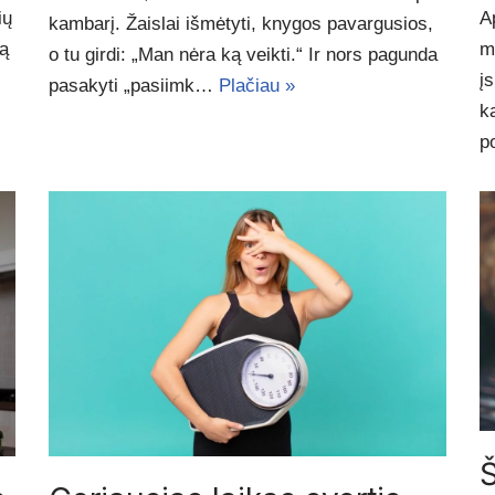
ių
A
kambarį. Žaislai išmėtyti, knygos pavargusios,
ią
m
o tu girdi: „Man nėra ką veikti.“ Ir nors pagunda
į
pasakyti „pasiimk…
Plačiau »
k
p