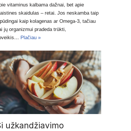
pie vitaminus kalbama dažnai, bet apie
aistines skaidulas – retai. Jos neskamba taip
spūdingai kaip kolagenas ar Omega-3, tačiau
ai jų organizmui pradeda trūkti,
oveikis…
Plačiau »
Ši užkandžiavimo