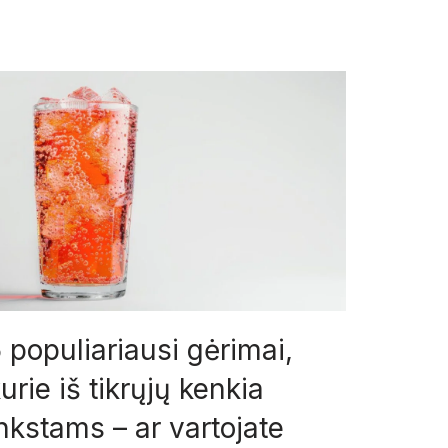
 populiariausi gėrimai,
urie iš tikrųjų kenkia
nkstams – ar vartojate