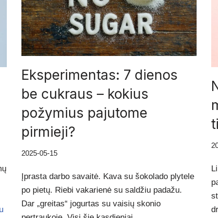
Eksperimentas: 7 dienos
N
be cukraus – kokius
m
požymius pajutome
t
pirmieji?
2
2025-05-15
mų
L
Įprasta darbo savaitė. Kava su šokolado plytele
p
po pietų. Riebi vakarienė su saldžiu padažu.
s
Dar „greitas“ jogurtas su vaisių skonio
u
d
pertraukoje. Visi šie kasdieniai