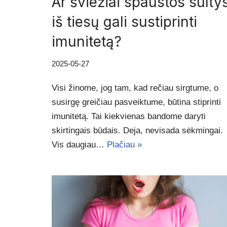
Ar šviežiai spaustos sulty
iš tiesų gali sustiprinti
imunitetą?
2025-05-27
Visi žinome, jog tam, kad rečiau sirgtume, o
susirgę greičiau pasveiktume, būtina stiprinti
imunitetą. Tai kiekvienas bandome daryti
skirtingais būdais. Deja, nevisada sėkmingai.
Vis daugiau…
Plačiau »