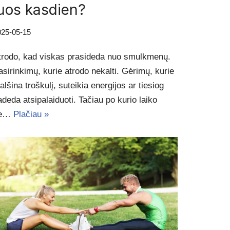
uos kasdien?
025-05-15
trodo, kad viskas prasideda nuo smulkmenų.
asirinkimų, kurie atrodo nekalti. Gėrimų, kurie
alšina troškulį, suteikia energijos ar tiesiog
adeda atsipalaiduoti. Tačiau po kurio laiko
ie…
Plačiau »