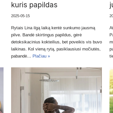
kuris papildas
j
2025-05-15
2
Rytais Lina ilgą laiką kentė sunkumo jausmą
A
pilve. Bandė skirtingus papildus, gėrė
P
detoksikacinius kokteilius, bet poveikis vis buvo
m
laikinas. Kol vieną rytą, pasiklausiusi močiutės,
p
pabandė…
Plačiau »
t