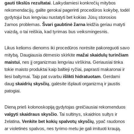
gauti tikslūs rezultatai
. Laikydamiesi konkrečių mitybos
rekomendacijų, galite gerokai pagerinti procedūros kokybę, todėl
gydytojui bus lengviau nustatyti bet kokias Jūsų storosios
žarnos problemas.
Švari gaubtinė žarna
leidžia geriau matyti
vaizdą, o tai reiškia, kad tyrimas bus veiksmingesnis.
Likus kelioms dienoms iki procedūros norėsite pakoreguoti savo
mitybą. Daugiausia dėmesio skirkite
mažai skaidulų turinčiam
maistui
, nes jį organizmas lengviau virškina. Geriausiai tinka
tokie maisto produktai kaip baltieji ryžiai, paprasti makaronai ir
liesi baltymai. Taip pat svarbu
išlikti hidratuotam
. Gerdami
daug
skaidrių skysčių
, galėsite išplauti organizmą ir jaustis
patogiai.
Dieną prieš kolonoskopiją gydytojas greičiausiai rekomenduos
valgyti skaidraus skysčio
. Tai sultinys, skaidrios sultys ir
želatina.
Venkite bet kokių spalvotų skysčių
, ypač raudonos
ar violetinės spalvos, nes tyrimo metu jie gali imituoti kraują.