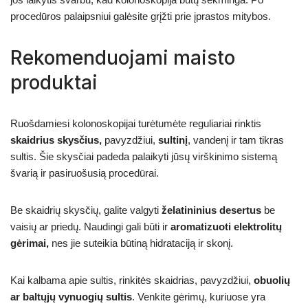
procedūros palaipsniui galėsite grįžti prie įprastos mitybos.
Rekomenduojami maisto
produktai
Ruošdamiesi kolonoskopijai turėtumėte reguliariai rinktis
skaidrius skysčius,
pavyzdžiui,
sultinį
, vandenį ir tam tikras
sultis. Šie skysčiai padeda palaikyti jūsų virškinimo sistemą
švarią ir pasiruošusią procedūrai.
Be skaidrių skysčių, galite valgyti
želatininius desertus
be
vaisių ar priedų. Naudingi gali būti ir
aromatizuoti elektrolitų
gėrimai,
nes jie suteikia būtiną hidrataciją ir skonį.
Kai kalbama apie sultis, rinkitės skaidrias, pavyzdžiui,
obuolių
ar baltųjų vynuogių sultis
. Venkite gėrimų, kuriuose yra