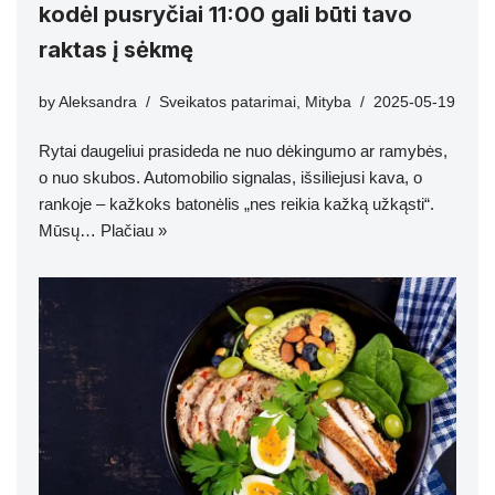
kodėl pusryčiai 11:00 gali būti tavo
raktas į sėkmę
by
Aleksandra
Sveikatos patarimai
,
Mityba
2025-05-19
Rytai daugeliui prasideda ne nuo dėkingumo ar ramybės,
o nuo skubos. Automobilio signalas, išsiliejusi kava, o
rankoje – kažkoks batonėlis „nes reikia kažką užkąsti“.
Mūsų…
Plačiau »