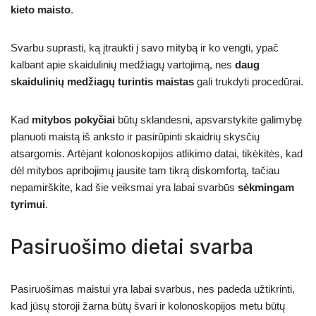
kieto maisto
.
Svarbu suprasti, ką įtraukti į savo mitybą ir ko vengti, ypač
kalbant apie skaidulinių medžiagų vartojimą, nes
daug
skaidulinių medžiagų turintis maistas
gali trukdyti procedūrai.
Kad
mitybos pokyčiai
būtų sklandesni, apsvarstykite galimybę
planuoti maistą iš anksto ir pasirūpinti skaidrių skysčių
atsargomis. Artėjant kolonoskopijos atlikimo datai, tikėkitės, kad
dėl mitybos apribojimų jausite tam tikrą diskomfortą, tačiau
nepamirškite, kad šie veiksmai yra labai svarbūs
sėkmingam
tyrimui
.
Pasiruošimo dietai svarba
Pasiruošimas maistui yra labai svarbus, nes padeda užtikrinti,
kad jūsų storoji žarna būtų švari ir kolonoskopijos metu būtų