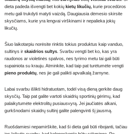
dieta padeda išvengti bet kokių
kietų likučių,
kurie procedūros
metu gali trukdyti matyti vaizdą. Daugiausia dėmesio skirsite
skysčiams, kurie yra lengvai virškinami ir nepalieka jokių
likučių.
Šiuo laikotarpiu norėsite rinktis tokius produktus kaip vanduo,
sultinys ir
skaidrios sultys
. Svarbu vengti bet ko, kas yra
raudonos ar violetinės spalvos, nes tyrimo metu tai gali būti
supainiota su krauju. Atminkite, kad taip pat turėtumėte vengti
pieno produktų
, nes jie gali palikti apvalkalą žarnyne.
Labai svarbu išlikti hidratuotam, todėl visą dieną gerkite daug
skysčių. Taip pat galite vartoti skaidrių sportinių gėrimų, kad
palaikytumėte elektrolitų pusiausvyrą. Jei jaučiatės alkani,
gurkšnodami skaidrų sultinį galite palengvinti šį jausmą.
Ruošdamiesi nepamirškite, kad ši dieta gali būti ribojanti, tačiau
jos laikytis svarbu, kad kolonoskopija būtų sėkminga. Po