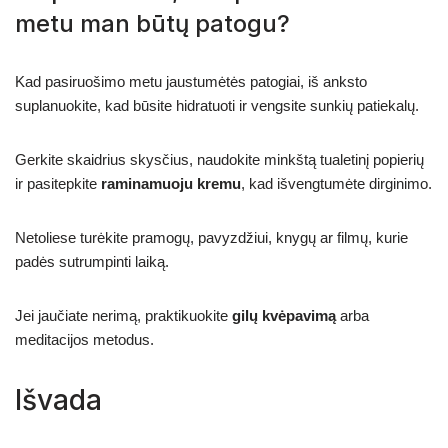
metu man būtų patogu?
Kad pasiruošimo metu jaustumėtės patogiai, iš anksto
suplanuokite, kad būsite hidratuoti ir vengsite sunkių patiekalų.
Gerkite skaidrius skysčius, naudokite minkštą tualetinį popierių
ir pasitepkite
raminamuoju kremu
, kad išvengtumėte dirginimo.
Netoliese turėkite pramogų, pavyzdžiui, knygų ar filmų, kurie
padės sutrumpinti laiką.
Jei jaučiate nerimą, praktikuokite
gilų kvėpavimą
arba
meditacijos metodus.
Išvada