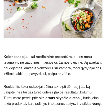
Kolonoskopija
– tai
medicininė procedūra,
kurios metu
tiriama vidinė gaubtinės ir tiesiosios žarnos gleivinė. Ją atliekant
naudojamas lankstus vamzdelis su kamera, todėl gydytojai gali
ieškoti pakitimų, pavyzdžiui, polipų ar vėžio.
Ruošiantis kolonoskopijai būtina atkreipti dėmesį į tai, ką
valgote, nes tai gali turėti didelės įtakos rezultatų tikslumui.
Turėtumėte pereiti prie
skaidraus skysčio dietos,
į kurią įeina
tokie produktai, kaip sultinys ir skaidrios sultys, ir visiškai
vengti