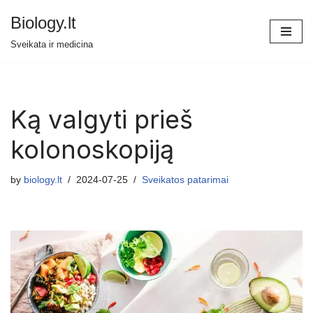
Biology.lt
Skip
Sveikata ir medicina
to
content
Ką valgyti prieš
kolonoskopiją
by
biology.lt
2024-07-25
Sveikatos patarimai