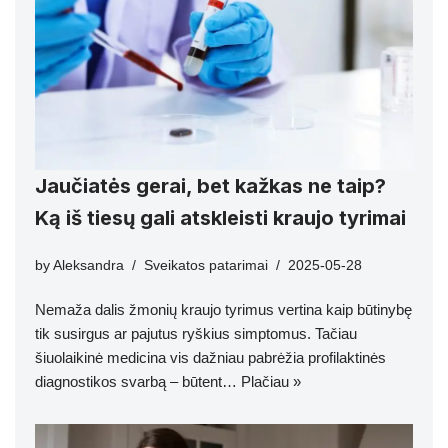
Jaučiatės gerai, bet kažkas ne taip?
Ką iš tiesų gali atskleisti kraujo tyrimai
by
Aleksandra
Sveikatos patarimai
2025-05-28
Nemaža dalis žmonių kraujo tyrimus vertina kaip būtinybę
tik susirgus ar pajutus ryškius simptomus. Tačiau
šiuolaikinė medicina vis dažniau pabrėžia profilaktinės
diagnostikos svarbą – būtent…
Plačiau »