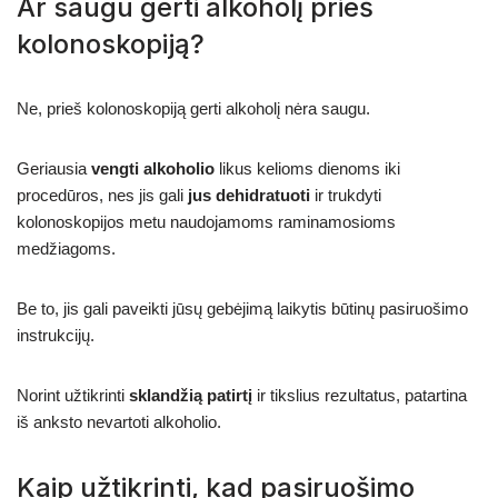
Ar saugu gerti alkoholį prieš
kolonoskopiją?
Ne, prieš kolonoskopiją gerti alkoholį nėra saugu.
Geriausia
vengti alkoholio
likus kelioms dienoms iki
procedūros, nes jis gali
jus dehidratuoti
ir trukdyti
kolonoskopijos metu naudojamoms raminamosioms
medžiagoms.
Be to, jis gali paveikti jūsų gebėjimą laikytis būtinų pasiruošimo
instrukcijų.
Norint užtikrinti
sklandžią patirtį
ir tikslius rezultatus, patartina
iš anksto nevartoti alkoholio.
Kaip užtikrinti, kad pasiruošimo