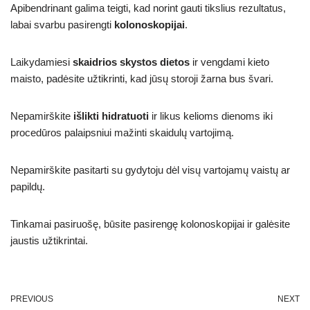
Apibendrinant galima teigti, kad norint gauti tikslius rezultatus,
labai svarbu pasirengti
kolonoskopijai
.
Laikydamiesi
skaidrios skystos dietos
ir vengdami kieto
maisto, padėsite užtikrinti, kad jūsų storoji žarna bus švari.
Nepamirškite
išlikti hidratuoti
ir likus kelioms dienoms iki
procedūros palaipsniui mažinti skaidulų vartojimą.
Nepamirškite pasitarti su gydytoju dėl visų vartojamų vaistų ar
papildų.
Tinkamai pasiruošę, būsite pasirengę kolonoskopijai ir galėsite
jaustis užtikrintai.
PREVIOUS
NEXT