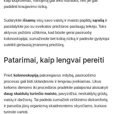
kaip ibuprofenas, vartojimą gali tekti nutraukti, nes jie gali
padidinti kraujavimo riziką.
Sudarykite
išsamų
visų savo vaistų ir maisto papildų
sąrašą
ir
pasidalykite juo su sveikatos priežiūros paslaugų teikėju. Toks
aktyvus požiūris užtikrina, kad būsite gerai pasiruošę
kolonoskopijai, sumažinsite bet kokią riziką ir padėsite gydytojui
suteikti geriausią įmanomą priežiūrą.
Patarimai, kaip lengvai pereiti
Prieš
kolonoskopiją
pakoregavus mitybą, pasiruošimo
procesas gali būti sklandesnis ir lengviau įveikiamas. Likus
kelioms dienoms iki procedūros pradėkite palaipsniui atsisakyti
daug skaidulų turinčio maisto,
pavyzdžiui, neskaldytų grūdų,
vaisių ir daržovių. Tai padeda sumažinti virškinimo diskomfortą
ir paruošia jūsų organizmą skaidresniems skysčiams, kuriuos
turėsite vartoti.