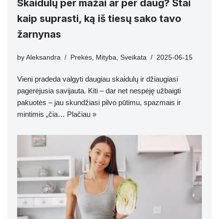
Skaidulų per mažai ar per daug? Štai
kaip suprasti, ką iš tiesų sako tavo
žarnynas
by
Aleksandra
Prekės
,
Mityba
,
Sveikata
2025-06-15
Vieni pradeda valgyti daugiau skaidulų ir džiaugiasi
pagerėjusia savijauta. Kiti – dar net nespėję užbaigti
pakuotės – jau skundžiasi pilvo pūtimu, spazmais ir
mintimis „čia…
Plačiau »