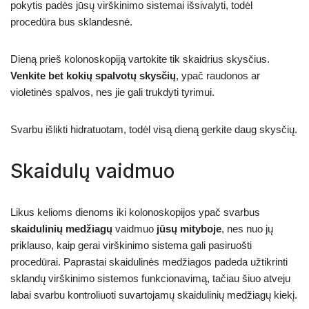
pokytis padės jūsų virškinimo sistemai išsivalyti, todėl
procedūra bus sklandesnė.
Dieną prieš kolonoskopiją vartokite tik skaidrius skysčius.
Venkite bet kokių spalvotų skysčių
, ypač raudonos ar
violetinės spalvos, nes jie gali trukdyti tyrimui.
Svarbu išlikti hidratuotam, todėl visą dieną gerkite daug skysčių.
Skaidulų vaidmuo
Likus kelioms dienoms iki kolonoskopijos ypač svarbus
skaidulinių medžiagų
vaidmuo
jūsų mityboje
, nes nuo jų
priklauso, kaip gerai virškinimo sistema gali pasiruošti
procedūrai. Paprastai skaidulinės medžiagos padeda užtikrinti
sklandų virškinimo sistemos funkcionavimą, tačiau šiuo atveju
labai svarbu kontroliuoti suvartojamų skaidulinių medžiagų kiekį.