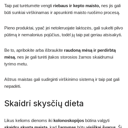
Taip pat turėtumėte vengti
riebaus ir kepto maisto,
nes jis gali
būti sunkiai virškinamas ir apsunkinti maisto ruošimo procesą.
Pieno produktai, ypač jei netoleruojate laktozės, gali sukelti pilvo
pūtimą ir nemalonius pojūčius, todėl jų taip pat geriau atsisakyti.
Be to, apribokite arba išbraukite
raudoną mėsą ir perdirbtą
mėsą
, nes jie gali turėti įtakos storosios žarnos skaidrumui
tyrimo metu.
Aštrus maistas gali sudirginti virškinimo sistemą ir taip pat gali
nepadėti.
Skaidri skysčių dieta
Likus kelioms dienoms iki
kolonoskopijos
būtina valgyti
skaidrų skystą maistą
, kad
žarnynas
būtų
visiškai švarus
. Ši