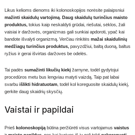
Likus kelioms dienoms iki kolonoskopijos norėsite palaipsniui
mažinti skaidulų vartojimą
.
Daug skaidulų turinčius maisto
produktus,
tokius kaip neskaldyti grūdai, riešutai, sėklos, žali
vaisiai ir daržovės, organizmas gali sunkiai apdoroti, ypač kai
bandote išvalyti organizmą. Verčiau rinkitės
mažai skaidulinių
medžiagų turinčius produktus,
pavyzdžiui, baltą duoną, baltus
ryžius ir gerai išvirtas daržoves be odelės.
Tai padės
sumažinti likučių kiekį
žarnyne, todėl gydytojui
procedūros metu bus lengviau matyti vaizdą. Taip pat labai
svarbu
išlikti hidratuotam
, todėl kol koreguosite skaidulų kiekį,
gerkite daug skaidrių skysčių.
Vaistai ir papildai
Prieš
kolonoskopiją
būtina peržiūrėti visus vartojamus
vaistus
ir
maisto papildus
, nes kai kuriuos iš jų gali tekti
pakoreguoti