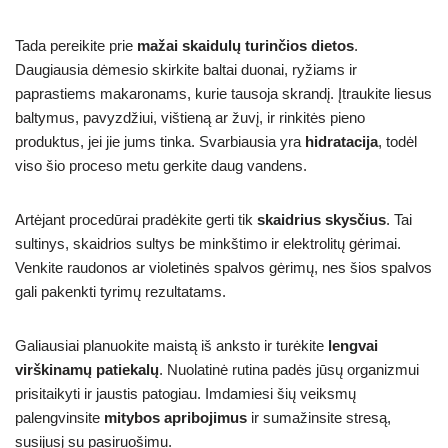
Tada pereikite prie
mažai skaidulų turinčios dietos
.
Daugiausia dėmesio skirkite baltai duonai, ryžiams ir
paprastiems makaronams, kurie tausoja skrandį. Įtraukite liesus
baltymus, pavyzdžiui, vištieną ar žuvį, ir rinkitės pieno
produktus, jei jie jums tinka. Svarbiausia yra
hidratacija
, todėl
viso šio proceso metu gerkite daug vandens.
Artėjant procedūrai pradėkite gerti tik
skaidrius skysčius
. Tai
sultinys, skaidrios sultys be minkštimo ir elektrolitų gėrimai.
Venkite raudonos ar violetinės spalvos gėrimų, nes šios spalvos
gali pakenkti tyrimų rezultatams.
Galiausiai planuokite maistą iš anksto ir turėkite
lengvai
virškinamų patiekalų
. Nuolatinė rutina padės jūsų organizmui
prisitaikyti ir jaustis patogiau. Imdamiesi šių veiksmų
palengvinsite
mitybos apribojimus
ir sumažinsite stresą,
susijusį su pasiruošimu.