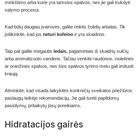
minkštimo arba kurie yra tamsios spalvos, nes jie gali trukdyti
valymo procesui.
Kad būtų daugiau įvairovės, galite rinktis žolelių arbatas. Tik
įsitikinkite, kad jos
neturi kofeino
ir yra skaidrios.
Taip pat galite mėgautis
ledais,
pagamintais iš skaidrių sulčių
arba aromatizuoto vandens. Tačiau venkite raudonos, violetinės
ar oranžinės spalvos, nes šios spalvos tyrimo metu gali imituoti
kraują.
Atminkite, kad visada laikykitės konkrečių sveikatos priežiūros
paslaugų teikėjo rekomendacijų. Jie gali turėti papildomų
pasiūlymų, pritaikytų jūsų poreikiams.
Hidratacijos gairės