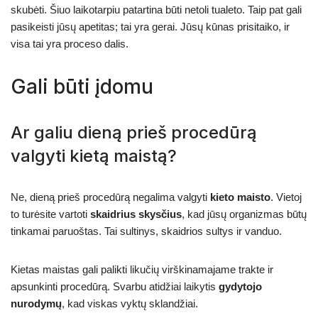
skubėti. Šiuo laikotarpiu patartina būti netoli tualeto. Taip pat gali
pasikeisti jūsų apetitas; tai yra gerai. Jūsų kūnas prisitaiko, ir
visa tai yra proceso dalis.
Gali būti įdomu
Ar galiu dieną prieš procedūrą
valgyti kietą maistą?
Ne, dieną prieš procedūrą negalima valgyti
kieto maisto
. Vietoj
to turėsite vartoti
skaidrius skysčius
, kad jūsų organizmas būtų
tinkamai paruoštas. Tai sultinys, skaidrios sultys ir vanduo.
Kietas maistas gali palikti likučių virškinamajame trakte ir
apsunkinti procedūrą. Svarbu atidžiai laikytis
gydytojo
nurodymų
, kad viskas vyktų sklandžiai.