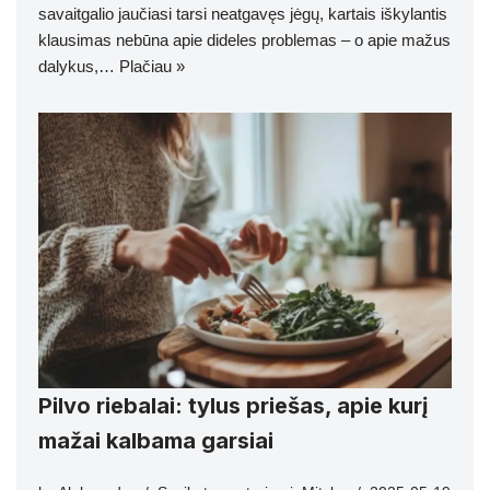
savaitgalio jaučiasi tarsi neatgavęs jėgų, kartais iškylantis
klausimas nebūna apie dideles problemas – o apie mažus
dalykus,…
Plačiau »
Pilvo riebalai: tylus priešas, apie kurį
mažai kalbama garsiai