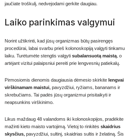
jaučiate troškulį, nedvejodami gerkite daugiau.
Laiko parinkimas valgymui
Norint užtikrinti, kad jūsų organizmas būtų pasirengęs
procedūrai, labai svarbu prieš kolonoskopiją valgyti tinkamu
laiku. Turėtumėte stengtis valgyti
subalansuotą maistą
, o
artėjant vizitui palaipsniui pereiti prie lengvesnių patiekalų.
Pirmosiomis dienomis daugiausia dėmesio skirkite
lengvai
virškinamam maistui,
pavyzdžiui, ryžiams, bananams ir
skrebučiams. Tai padės jūsų organizmui prisitaikyti ir
neapsunkins virškinimo.
Likus maždaug 48 valandoms iki kolonoskopijos, pradėkite
mažinti kieto maisto vartojimą. Vietoj to rinkitės
skaidrius
skysčius,
pavyzdžiui, sultinį, skaidrias sultis ir želatiną. Šis