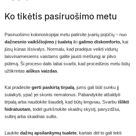
Ko tikėtis pasiruošimo metu
Pasiruošimo kolonoskopijai metu patirsite įvairių pojūčių – nuo
dažnesnio vaikščiojimo į tualetą
iki
galimo diskomforto,
kai
jūsų kūnas išsivalys. Normalu, kad pradėjus veikti vidurių
laisvinamiesiems vaistams galite jausti mėšlungį ar pilvo
pūtimą. Ši proceso dalis labai svarbi, kad procedūros metu būtų
užtikrintas
aiškus vaizdas
.
Kai pradėsite
gerti paskirtą tirpalą
, jums gali būti sunku jį
sulaikyti, ypač jei skonis nemalonus. Pabandykite atšaldyti
tirpalą arba naudokite šiaudelį, kad būtų lengviau. Svarbu
išlikti
hidratuotam
, todėl gurkšnokite skaidrų skystį, pavyzdžiui,
sultinį arba skaidrias sultis.
Laukite
dažnų apsilankymų tualete
, kartais dėl to gali tekti