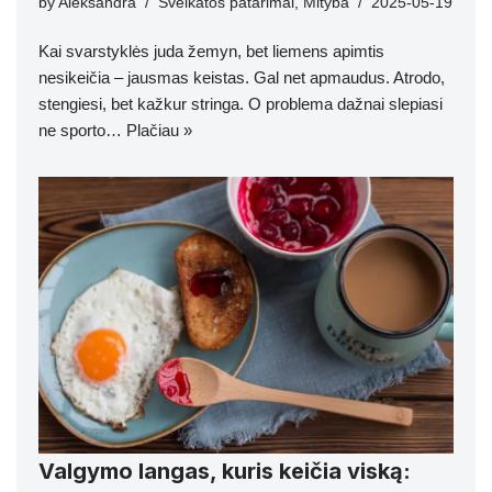
by
Aleksandra
Sveikatos patarimai
,
Mityba
2025-05-19
Kai svarstyklės juda žemyn, bet liemens apimtis
nesikeičia – jausmas keistas. Gal net apmaudus. Atrodo,
stengiesi, bet kažkur stringa. O problema dažnai slepiasi
ne sporto…
Plačiau »
Valgymo langas, kuris keičia viską: