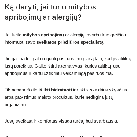
Ką daryti, jei turiu mitybos
apribojimų ar alergijų?
Jei turite
mitybos apribojimų
ar alergijų, svarbu kuo greičiau
informuoti savo
sveikatos priežiūros specialistą
.
Jie gali padėti pakoreguoti pasiruošimo planą taip, kad jis atitiktų
jūsų poreikius. Galite ištirti alternatyvas, kurios atitiktų jūsų
apribojimus ir kartu užtikrintų veiksmingą pasiruošimą.
Tik nepamirškite
išlikti hidratuoti
ir rinktis skaidrius skysčius
arba patvirtintus maisto produktus, kurie nedirgina jūsų
organizmo.
Jūsų sveikata ir komfortas visada turėtų būti svarbiausia.