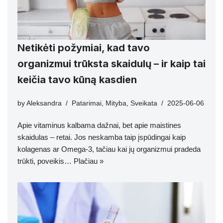
Netikėti požymiai, kad tavo
organizmui trūksta skaidulų – ir kaip tai
keičia tavo kūną kasdien
by
Aleksandra
Patarimai
,
Mityba
,
Sveikata
2025-06-06
Apie vitaminus kalbama dažnai, bet apie maistines
skaidulas – retai. Jos neskamba taip įspūdingai kaip
kolagenas ar Omega-3, tačiau kai jų organizmui pradeda
trūkti, poveikis…
Plačiau »