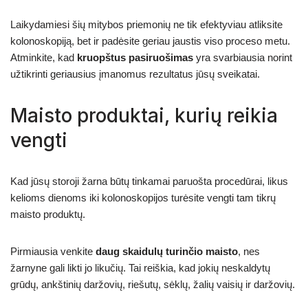
Laikydamiesi šių mitybos priemonių ne tik efektyviau atliksite
kolonoskopiją, bet ir padėsite geriau jaustis viso proceso metu.
Atminkite, kad
kruopštus pasiruošimas
yra svarbiausia norint
užtikrinti geriausius įmanomus rezultatus jūsų sveikatai.
Maisto produktai, kurių reikia
vengti
Kad jūsų storoji žarna būtų tinkamai paruošta procedūrai, likus
kelioms dienoms iki kolonoskopijos turėsite vengti tam tikrų
maisto produktų.
Pirmiausia venkite
daug skaidulų turinčio maisto
, nes
žarnyne gali likti jo likučių. Tai reiškia, kad jokių neskaldytų
grūdų, ankštinių daržovių, riešutų, sėklų, žalių vaisių ir daržovių.