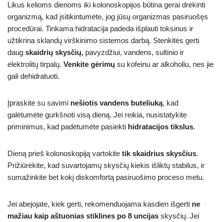
Likus kelioms dienoms iki kolonoskopijos būtina gerai drėkinti
organizmą, kad įsitikintumėte, jog jūsų organizmas pasiruošęs
procedūrai. Tinkama hidratacija padeda išplauti toksinus ir
užtikrina sklandų virškinimo sistemos darbą. Stenkitės gerti
daug
skaidrių skysčių,
pavyzdžiui, vandens, sultinio ir
elektrolitų tirpalų.
Venkite gėrimų
su kofeinu ar alkoholiu, nes jie
gali dehidratuoti.
Įpraskite su savimi
nešiotis vandens buteliuką
, kad
galėtumėte gurkšnoti visą dieną. Jei reikia, nusistatykite
priminimus, kad padėtumėte pasiekti
hidratacijos tikslus
.
Dieną prieš kolonoskopiją vartokite
tik skaidrius skysčius
.
Prižiūrėkite, kad suvartojamų skysčių kiekis išliktų stabilus, ir
sumažinkite bet kokį diskomfortą pasiruošimo proceso metu.
Jei abejojate, kiek gerti, rekomenduojama kasdien išgerti
ne
mažiau kaip aštuonias stiklines po 8 uncijas
skysčių. Jei