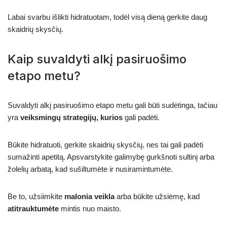
Labai svarbu išlikti hidratuotam, todėl visą dieną gerkite daug
skaidrių skysčių.
Kaip suvaldyti alkį pasiruošimo
etapo metu?
Suvaldyti alkį pasiruošimo etapo metu gali būti sudėtinga, tačiau
yra
veiksmingų strategijų, kurios
gali padėti.
Būkite hidratuoti, gerkite skaidrių skysčių, nes tai gali padėti
sumažinti apetitą. Apsvarstykite galimybę gurkšnoti sultinį arba
žolelių arbatą, kad sušiltumėte ir nusiramintumėte.
Be to, užsiimkite
malonia veikla
arba būkite užsiėmę, kad
atitrauktumėte
mintis nuo maisto.