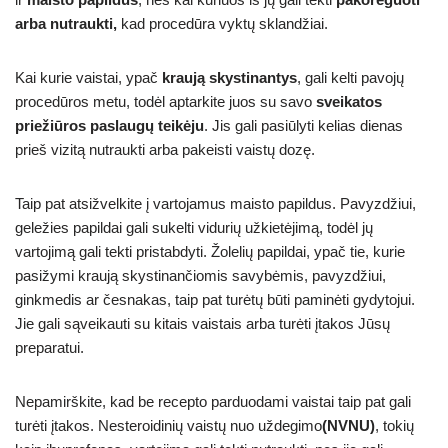
arba nutraukti,
kad procedūra vyktų sklandžiai.
Kai kurie vaistai, ypač
kraują skystinantys
, gali kelti pavojų
procedūros metu, todėl aptarkite juos su savo
sveikatos
priežiūros paslaugų teikėju
. Jis gali pasiūlyti kelias dienas
prieš vizitą nutraukti arba pakeisti vaistų dozę.
Taip pat atsižvelkite į vartojamus maisto papildus. Pavyzdžiui,
geležies papildai gali sukelti vidurių užkietėjimą, todėl jų
vartojimą gali tekti pristabdyti. Žolelių papildai, ypač tie, kurie
pasižymi kraują skystinančiomis savybėmis, pavyzdžiui,
ginkmedis ar česnakas, taip pat turėtų būti paminėti gydytojui.
Jie gali sąveikauti su kitais vaistais arba turėti įtakos Jūsų
preparatui.
Nepamirškite, kad be recepto parduodami vaistai taip pat gali
turėti įtakos. Nesteroidinių vaistų nuo uždegimo
(NVNU)
, tokių