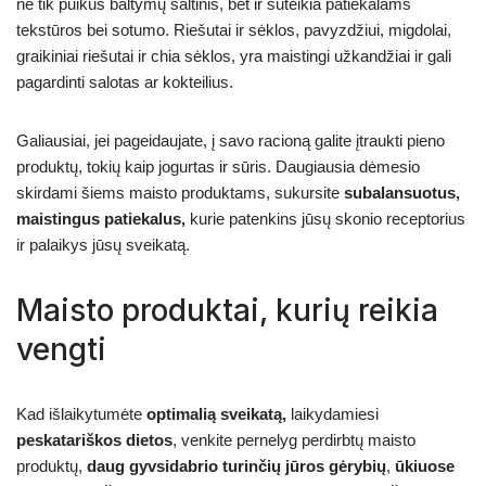
ne tik puikus baltymų šaltinis, bet ir suteikia patiekalams
tekstūros bei sotumo. Riešutai ir sėklos, pavyzdžiui, migdolai,
graikiniai riešutai ir chia sėklos, yra maistingi užkandžiai ir gali
pagardinti salotas ar kokteilius.
Galiausiai, jei pageidaujate, į savo racioną galite įtraukti pieno
produktų, tokių kaip jogurtas ir sūris. Daugiausia dėmesio
skirdami šiems maisto produktams, sukursite
subalansuotus,
maistingus patiekalus,
kurie patenkins jūsų skonio receptorius
ir palaikys jūsų sveikatą.
Maisto produktai, kurių reikia
vengti
Kad išlaikytumėte
optimalią sveikatą,
laikydamiesi
peskatariškos dietos
, venkite pernelyg perdirbtų maisto
produktų,
daug gyvsidabrio turinčių jūros gėrybių
,
ūkiuose