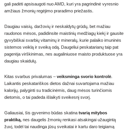
gali padėti apsisaugoti nuo AMD, kuri yra pagrindinė vyresnio
amžiaus žmonių regėjimo praradimo priežastis.
Daugiau vaisių, daržovių ir neskaldytų grūdų, bet mažiau
raudonos mėsos, padidinsite maistinių medžiagų kiekį ir gausite
gyvybiškai svarbių vitaminų ir mineralų, kurie palaiko imuninės
sistemos veiklą ir sveiką odą. Daugeliui peskatarianų taip pat
pagerėja virškinimas, nes augaliniuose maisto produktuose yra
daugiau skaidulų.
Kitas svarbus privalumas –
veiksminga svorio kontrolė
.
Laikantis peskatariškos dietos dažnai suvartojama mažiau
kalorijų, palyginti su tradicinėmis, daug mėsos turinčiomis
dietomis, o tai padeda išlaikyti sveikesnį svorį.
Galiausiai, šis gyvenimo būdas skatina
tvarią mitybos
praktiką,
nes daugelis žmonių renkasi atsakingai užaugintą
žuvį, todėl tai naudinga jūsų sveikatai ir kartu daro teigiamą