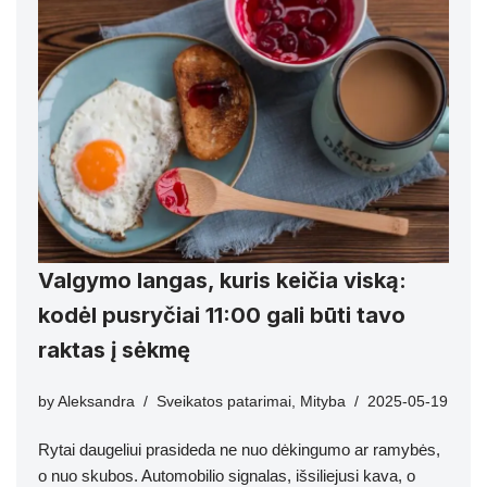
Valgymo langas, kuris keičia viską:
kodėl pusryčiai 11:00 gali būti tavo
raktas į sėkmę
by
Aleksandra
Sveikatos patarimai
,
Mityba
2025-05-19
Rytai daugeliui prasideda ne nuo dėkingumo ar ramybės,
o nuo skubos. Automobilio signalas, išsiliejusi kava, o