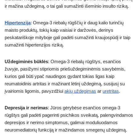
ir mažina uždegimą, o tai gali sumažinti išeminio insulto riziką.
Hipertenzija
: Omega-3 riebalų rūgščių ir daug kalio turinčių
maisto produktų, tokių kaip vaisiai ir daržovės, derinys
peskatariškoje mityboje gali padėti sumažinti kraujospūdį ir taip
sumažinti hipertenzijos riziką.
Uždegiminės būklės
: Omega-3 riebalų rūgštys, esančios
žuvyje, pasižymi stipriomis priešuždegiminėmis savybėmis,
kurios gali būti ypač naudingos gydant tokias ligas kaip
reumatoidinis artritas ir mažinant lėtinį uždegimą, susijusį su
įvairiomis ligomis, pavyzdžiui
akių uždegimas
ar
uretritas
.
Depresija ir nerimas
: Jūros gėrybėse esančios omega-3
rūgštys gali padėti pagerinti psichikos sveikatą, palengvindamos
depresijos ir nerimo simptomus, galimai moduliuodamos
neuromediatorių funkciją ir mažindamos smegenų uždegimą.