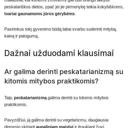
peskatariškos dietos, ypač jei jie pirmenybę teikia kokybiškoms,
tvariai gaunamoms jūros gėrybėms
.
Pasirinkus tokį gyvenimo būdą labai svarbu suderinti mitybą,
kainą ir patogumą.
Dažnai užduodami klausimai
Ar galima derinti peskatarianizmą su
kitomis mitybos praktikomis?
Taip,
peskatarianizmą
galima derinti su kitomis mitybos
praktikomis.
Pavyzdžiui, ją galima derinti su vegetarizmu, daugiausia
dėmesio skiriant
augaliniam maistui
ir įtraukiant žuvį.