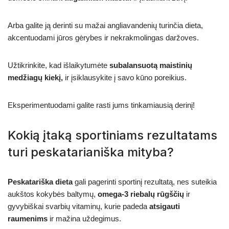
Arba galite ją derinti su mažai angliavandenių turinčia dieta,
akcentuodami jūros gėrybes ir nekrakmolingas daržoves.
Užtikrinkite, kad išlaikytumėte
subalansuotą maistinių
medžiagų kiekį,
ir įsiklausykite į savo kūno poreikius.
Eksperimentuodami galite rasti jums tinkamiausią derinį!
Kokią įtaką sportiniams rezultatams
turi peskatarianiška mityba?
Peskatariška dieta
gali pagerinti sportinį rezultatą, nes suteikia
aukštos kokybės baltymų,
omega-3 riebalų rūgščių
ir
gyvybiškai svarbių vitaminų, kurie padeda
atsigauti
raumenims
ir mažina uždegimus.