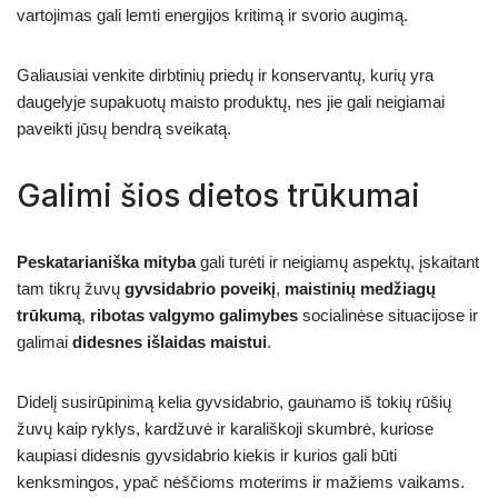
vartojimas gali lemti energijos kritimą ir svorio augimą.
Galiausiai venkite dirbtinių priedų ir konservantų, kurių yra
daugelyje supakuotų maisto produktų, nes jie gali neigiamai
paveikti jūsų bendrą sveikatą.
Galimi šios dietos trūkumai
Peskatarianiška mityba
gali turėti ir neigiamų aspektų, įskaitant
tam tikrų žuvų
gyvsidabrio poveikį
,
maistinių medžiagų
trūkumą
,
ribotas valgymo galimybes
socialinėse situacijose ir
galimai
didesnes išlaidas maistui
.
Didelį susirūpinimą kelia gyvsidabrio, gaunamo iš tokių rūšių
žuvų kaip ryklys, kardžuvė ir karališkoji skumbrė, kuriose
kaupiasi didesnis gyvsidabrio kiekis ir kurios gali būti
kenksmingos, ypač nėščioms moterims ir mažiems vaikams.