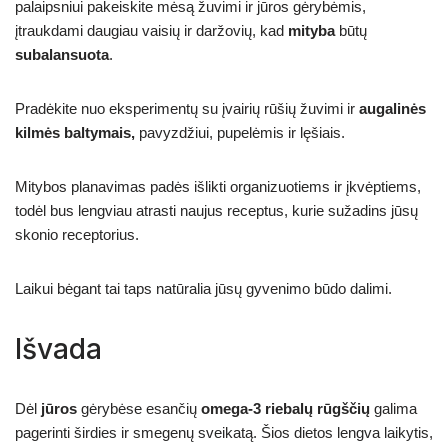
palaipsniui pakeiskite mėsą žuvimi ir jūros gėrybėmis,
įtraukdami daugiau vaisių ir daržovių, kad
mityba
būtų
subalansuota
.
Pradėkite nuo eksperimentų su įvairių rūšių žuvimi ir
augalinės
kilmės baltymais,
pavyzdžiui, pupelėmis ir lęšiais.
Mitybos planavimas padės išlikti organizuotiems ir įkvėptiems,
todėl bus lengviau atrasti naujus receptus, kurie sužadins jūsų
skonio receptorius.
Laikui bėgant tai taps natūralia jūsų gyvenimo būdo dalimi.
Išvada
Dėl
jūros
gėrybėse esančių
omega-3 riebalų rūgščių
galima
pagerinti širdies ir smegenų sveikatą. Šios dietos lengva laikytis,