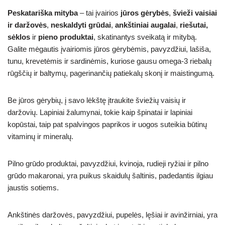
Peskatariška mityba
– tai įvairios
jūros gėrybės
,
švieži vaisiai
ir daržovės
,
neskaldyti grūdai
,
ankštiniai augalai
,
riešutai,
sėklos
ir
pieno produktai
, skatinantys sveikatą ir mitybą.
Galite mėgautis įvairiomis jūros gėrybėmis, pavyzdžiui, lašiša,
tunu, krevetėmis ir sardinėmis, kuriose gausu omega-3 riebalų
rūgščių ir baltymų, pagerinančių patiekalų skonį ir maistingumą.
Be jūros gėrybių, į savo lėkštę įtraukite šviežių vaisių ir
daržovių. Lapiniai žalumynai, tokie kaip špinatai ir lapiniai
kopūstai, taip pat spalvingos paprikos ir uogos suteikia būtinų
vitaminų ir mineralų.
Pilno grūdo produktai, pavyzdžiui, kvinoja, rudieji ryžiai ir pilno
grūdo makaronai, yra puikus skaidulų šaltinis, padedantis ilgiau
jaustis sotiems.
Ankštinės daržovės, pavyzdžiui, pupelės, lęšiai ir avinžirniai, yra