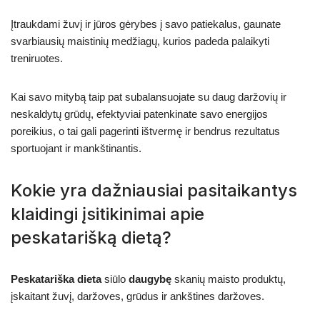
Įtraukdami žuvį ir jūros gėrybes į savo patiekalus, gaunate
svarbiausių maistinių medžiagų, kurios padeda palaikyti
treniruotes.
Kai savo mitybą taip pat subalansuojate su daug daržovių ir
neskaldytų grūdų, efektyviai patenkinate savo energijos
poreikius, o tai gali pagerinti ištvermę ir bendrus rezultatus
sportuojant ir mankštinantis.
Kokie yra dažniausiai pasitaikantys
klaidingi įsitikinimai apie
peskatarišką dietą?
Peskatariška dieta
siūlo
daugybę
skanių maisto produktų,
įskaitant žuvį, daržoves, grūdus ir ankštines daržoves.