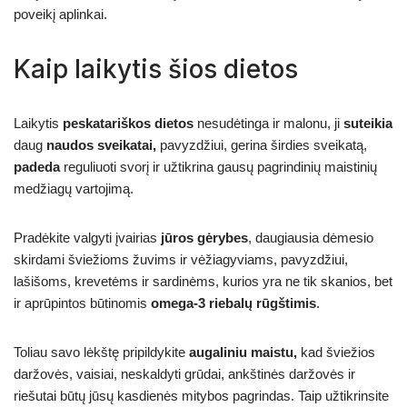
poveikį aplinkai.
Kaip laikytis šios dietos
Laikytis
peskatariškos dietos
nesudėtinga ir malonu, ji
suteikia
daug
naudos sveikatai,
pavyzdžiui, gerina širdies sveikatą,
padeda
reguliuoti svorį ir užtikrina gausų pagrindinių maistinių
medžiagų vartojimą.
Pradėkite valgyti įvairias
jūros gėrybes
, daugiausia dėmesio
skirdami šviežioms žuvims ir vėžiagyviams, pavyzdžiui,
lašišoms, krevetėms ir sardinėms, kurios yra ne tik skanios, bet
ir aprūpintos būtinomis
omega-3 riebalų rūgštimis
.
Toliau savo lėkštę pripildykite
augaliniu maistu,
kad šviežios
daržovės, vaisiai, neskaldyti grūdai, ankštinės daržovės ir
riešutai būtų jūsų kasdienės mitybos pagrindas. Taip užtikrinsite