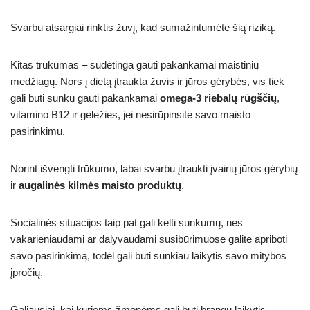
Svarbu atsargiai rinktis žuvį, kad sumažintumėte šią riziką.
Kitas trūkumas – sudėtinga gauti pakankamai maistinių
medžiagų. Nors į dietą įtraukta žuvis ir jūros gėrybės, vis tiek
gali būti sunku gauti pakankamai
omega-3 riebalų rūgščių
,
vitamino B12 ir geležies, jei nesirūpinsite savo maisto
pasirinkimu.
Norint išvengti trūkumo, labai svarbu įtraukti įvairių jūros gėrybių
ir
augalinės kilmės maisto produktų
.
Socialinės situacijos taip pat gali kelti sunkumų, nes
vakarieniaudami ar dalyvaudami susibūrimuose galite apriboti
savo pasirinkimą, todėl gali būti sunkiau laikytis savo mitybos
įpročių.
Galiausiai, kai kuriems žmonėms gali būti brangu laikytis