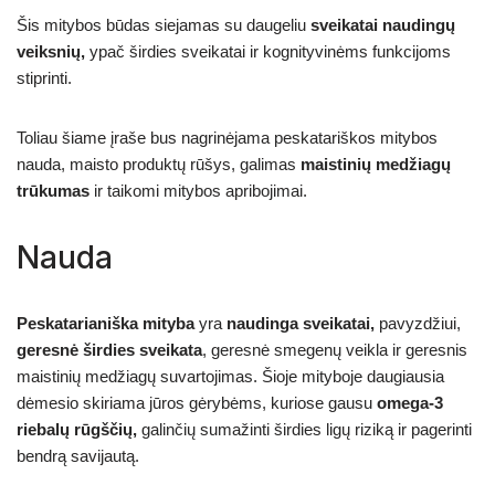
Šis mitybos būdas siejamas su daugeliu
sveikatai naudingų
veiksnių,
ypač širdies sveikatai ir kognityvinėms funkcijoms
stiprinti.
Toliau šiame įraše bus nagrinėjama peskatariškos mitybos
nauda, maisto produktų rūšys, galimas
maistinių medžiagų
trūkumas
ir taikomi mitybos apribojimai.
Nauda
Peskatarianiška mityba
yra
naudinga sveikatai,
pavyzdžiui,
geresnė širdies sveikata
, geresnė smegenų veikla ir geresnis
maistinių medžiagų suvartojimas. Šioje mityboje daugiausia
dėmesio skiriama jūros gėrybėms, kuriose gausu
omega-3
riebalų rūgščių,
galinčių sumažinti širdies ligų riziką ir pagerinti
bendrą savijautą.