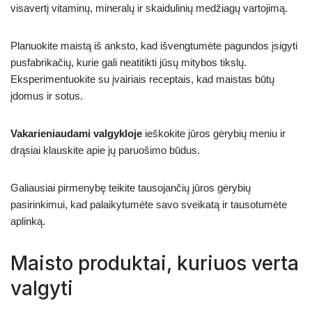
visavertį vitaminų, mineralų ir skaidulinių medžiagų vartojimą.
Planuokite maistą iš anksto, kad išvengtumėte pagundos įsigyti
pusfabrikačių, kurie gali neatitikti jūsų mitybos tikslų.
Eksperimentuokite su įvairiais receptais, kad maistas būtų
įdomus ir sotus.
Vakarieniaudami valgykloje
ieškokite jūros gėrybių meniu ir
drąsiai klauskite apie jų paruošimo būdus.
Galiausiai pirmenybę teikite tausojančių jūros gėrybių
pasirinkimui, kad palaikytumėte savo sveikatą ir tausotumėte
aplinką.
Maisto produktai, kuriuos verta
valgyti