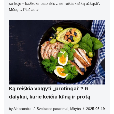
rankoje – kažkoks batonėlis „nes reikia kažką užkąsti“.
Mūsų…
Plačiau »
Ką reiškia valgyti „protingai“? 6
dalykai, kurie keičia kūną ir protą
by
Aleksandra
Sveikatos patarimai
,
Mityba
2025-05-19