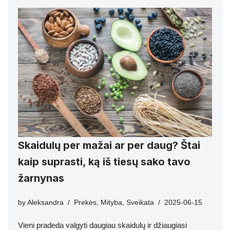
Skaidulų per mažai ar per daug? Štai
kaip suprasti, ką iš tiesų sako tavo
žarnynas
by
Aleksandra
Prekės
,
Mityba
,
Sveikata
2025-06-15
Vieni pradeda valgyti daugiau skaidulų ir džiaugiasi