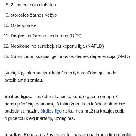
2 tipo cukrinis diabetas
storosios žarnos vėžys
Osteoporozė
Dirgliosios žarnos sindromas (DŽS)
Nealkoholinė suriebėjusių kepenų liga (NAFLD)
Su amžiumi susijusi geltonosios dėmės degeneracija (AMD)
Įvairių ligų informacija ir kaip šis mitybos būdas gali padėti
pateikiama žemiau.
Širdies ligos
: Peskatariška dieta, kurioje gausu omega-3
riebalų rūgščių, gaunamų iš tokių žuvų kaip lašiša ir skumbrė,
padeda sumažinti
širdies ligų
riziką, nes mažina kraujospūdį,
trigliceridų kiekį ir arterijų uždegimą.
Insultas
: Reguliarus žuvies vartojimas gerina kraujo lipidų profilį