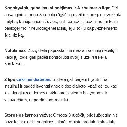
Kognityvinių gebėjimų silpnėjimas ir Alzheimerio liga
: Dėl
apsauginio omega-3 riebalų rūgščių poveikio smegenų sveikatai
mityba, kurioje gausu žuvies, gali sumažinti pažinimo funkcijų
pablogėjimo ir neurodegeneracinių ligų, tokių kaip Alzheimerio
liga, riziką.
Nutukimas
: Žuvų dieta paprastai turi mažiau sočiųjų riebalų ir
kalorijų, todėl gali padėti kontroliuoti svorį ir užkirsti kelią
nutukimui.
2 tipo
cukrinis diabetas
: Ši dieta gali pagerinti jautrumą
insulinui ir padėti išvengti antrojo tipo diabeto, ypač dėl to, kad
joje daugiausia dėmesio skiriama liesiems baltymams ir
visaverčiam, neperdirbtam maistui.
Storosios žarnos vėžys
: Omega-3 rūgščių priešuždegiminis
poveikis ir didelis augalinės kilmės maisto produktų skaidulų