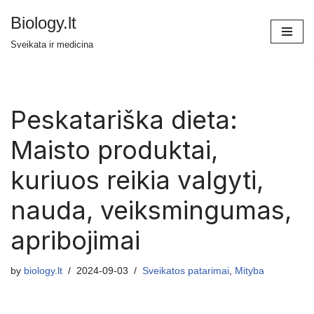
Biology.lt
Skip
Sveikata ir medicina
to
content
Peskatariška dieta:
Maisto produktai,
kuriuos reikia valgyti,
nauda, veiksmingumas,
apribojimai
by
biology.lt
2024-09-03
Sveikatos patarimai
,
Mityba