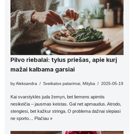
Pilvo riebalai: tylus priešas, apie kurį
mažai kalbama garsiai
by
Aleksandra
Sveikatos patarimai
,
Mityba
2025-05-19
Kai svarstyklės juda žemyn, bet liemens apimtis
nesikeičia – jausmas keistas. Gal net apmaudus. Atrodo,
stengiesi, bet kažkur stringa. O problema dažnai slepiasi
ne sporto…
Plačiau »