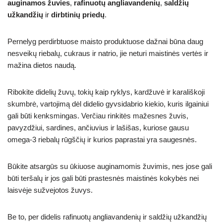
auginamos žuvies
,
rafinuotų angliavandenių
,
saldžių
užkandžių
ir
dirbtinių priedų
.
Pernelyg perdirbtuose maisto produktuose dažnai būna daug
nesveikų riebalų, cukraus ir natrio, jie neturi maistinės vertės ir
mažina dietos naudą.
Ribokite didelių žuvų, tokių kaip ryklys, kardžuvė ir karališkoji
skumbrė, vartojimą dėl didelio gyvsidabrio kiekio, kuris ilgainiui
gali būti kenksmingas. Verčiau rinkitės mažesnes žuvis,
pavyzdžiui, sardines, ančiuvius ir lašišas, kuriose gausu
omega-3 riebalų rūgščių ir kurios paprastai yra saugesnės.
Būkite atsargūs su ūkiuose auginamomis žuvimis, nes jose gali
būti teršalų ir jos gali būti prastesnės maistinės kokybės nei
laisvėje sužvejotos žuvys.
Be to, per didelis rafinuotų angliavandenių ir saldžių užkandžių