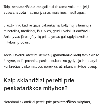
Taip,
peskatariška dieta
gali būti tinkama vaikams, jei ji
subalansuota
ir apima įvairias maistines medžiagas.
Ji užtikrina, kad jie gaus pakankamai baltymų, vitaminų ir
mineralinių medžiagų iš žuvies, grūdų, vaisių ir daržovių.
Ankstyvas jūros gėrybių pristatymas gali ugdyti sveikos
mitybos įpročius.
Tačiau svarbu atkreipti dėmesį į
gyvsidabrio kiekį
tam tikrose
žuvyse, todėl patartina pasikonsultuoti su gydytoju ir sudaryti
konkrečius vaiko mitybos poreikius atitinkantį mitybos planą.
Kaip sklandžiai pereiti prie
peskatariškos mitybos?
Norėdami sklandžiai pereiti prie
peskatariškos mitybos
,