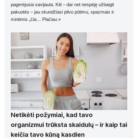
pagerėjusia savijauta. Kiti – dar net nespėję užbaigti
pakuotės – jau skundžiasi pilvo pūtimu, spazmais ir
mintimis „čia…
Plačiau »
Netikėti požymiai, kad tavo
organizmui trūksta skaidulų – ir kaip tai
keičia tavo kūną kasdien