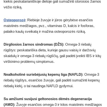
kiekis peskatarianiškoje dietoje gali sumažinti storosios žarnos
vėžio riziką.
Osteoporozė
: Riebioje žuvyje ir jūros gėrybėse esančios
maistinės medžiagos, pvz., vitaminas D, kalcis ir fosforas,
palaiko kaulų sveikatą ir mažina osteoporozės riziką.
Dirgliosios žarnos sindromas (DŽS)
: Omega-3 riebalų
rūgštys: peskatariška dieta, kurioje gausu vaisių ir daržovių
skaidulų ir omega-3 riebalų rūgščių, gali padėti įveikti IBS ir kitų
virškinimo problemų simptomus.
Nealkoholinė suriebėjusių kepenų liga (NAFLD)
: Omega-3
riebalų rūgštys, esančios žuvyje, gali padėti sumažinti kepenų
riebalų kiekį, o tai naudinga NAFLD gydymui.
Su amžiumi susijusi geltonosios dėmės degeneracija
(AMD)
: Žuvyje esančios omega-3 ir kitos maistinės medžiagos