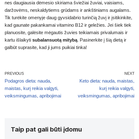
nes daugiausia dėmesio skiriama šviežiai žuviai, vaisiams,
daržovėms, neskaldytiems grūdams ir ankštiniams augalams.
Tik turėkite omenyje daug gyvsidabrio turinčią žuvį ir įsitikinkite,
kad gaunate pakankamai vitamino B12 ir geležies. Jei šiek tiek
planuosite, galėsite mėgautis žuvies teikiamais privalumais ir
kartu išlaikyti
subalansuotą mitybą
. Pasinerkite į šią dietą ir
galbūt suprasite, kad ji jums puikiai tinka!
PREVIOUS
NEXT
Podagros dieta: nauda,
Keto dieta: nauda, maistas,
maistas, kurį reikia valgyti,
kurį reikia valgyti,
veiksmingumas, apribojimai
veiksmingumas, apribojimai
Taip pat gali būti įdomu