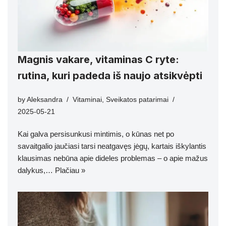
Magnis vakare, vitaminas C ryte:
rutina, kuri padeda iš naujo atsikvėpti
by
Aleksandra
Vitaminai
,
Sveikatos patarimai
2025-05-21
Kai galva persisunkusi mintimis, o kūnas net po
savaitgalio jaučiasi tarsi neatgavęs jėgų, kartais iškylantis
klausimas nebūna apie dideles problemas – o apie mažus
dalykus,…
Plačiau »