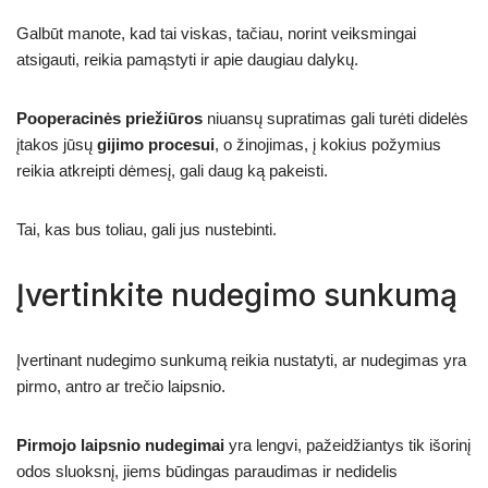
Galbūt manote, kad tai viskas, tačiau, norint veiksmingai
atsigauti, reikia pamąstyti ir apie daugiau dalykų.
Pooperacinės priežiūros
niuansų supratimas gali turėti didelės
įtakos jūsų
gijimo procesui
, o žinojimas, į kokius požymius
reikia atkreipti dėmesį, gali daug ką pakeisti.
Tai, kas bus toliau, gali jus nustebinti.
Įvertinkite nudegimo sunkumą
Įvertinant nudegimo sunkumą reikia nustatyti, ar nudegimas yra
pirmo, antro ar trečio laipsnio.
Pirmojo laipsnio nudegimai
yra lengvi, pažeidžiantys tik išorinį
odos sluoksnį, jiems būdingas paraudimas ir nedidelis