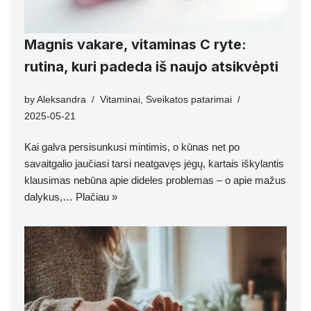
Magnis vakare, vitaminas C ryte:
rutina, kuri padeda iš naujo atsikvėpti
by
Aleksandra
Vitaminai
,
Sveikatos patarimai
2025-05-21
Kai galva persisunkusi mintimis, o kūnas net po
savaitgalio jaučiasi tarsi neatgavęs jėgų, kartais iškylantis
klausimas nebūna apie dideles problemas – o apie mažus
dalykus,…
Plačiau »