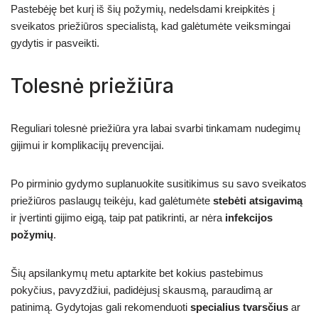
Pastebėję bet kurį iš šių požymių, nedelsdami kreipkitės į
sveikatos priežiūros specialistą, kad galėtumėte veiksmingai
gydytis ir pasveikti.
Tolesnė priežiūra
Reguliari tolesnė priežiūra yra labai svarbi tinkamam nudegimų
gijimui ir komplikacijų prevencijai.
Po pirminio gydymo suplanuokite susitikimus su savo sveikatos
priežiūros paslaugų teikėju, kad galėtumėte
stebėti atsigavimą
ir įvertinti gijimo eigą, taip pat patikrinti, ar nėra
infekcijos
požymių
.
Šių apsilankymų metu aptarkite bet kokius pastebimus
pokyčius, pavyzdžiui, padidėjusį skausmą, paraudimą ar
patinimą. Gydytojas gali rekomenduoti
specialius tvarsčius
ar