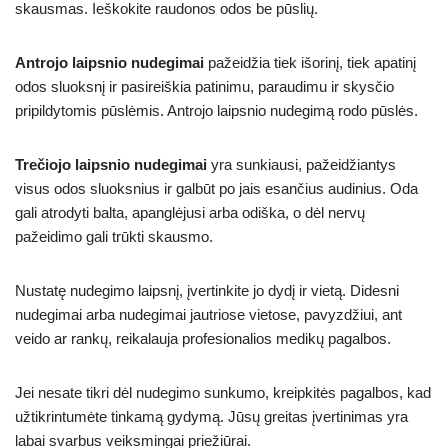
skausmas. Ieškokite raudonos odos be pūslių.
Antrojo laipsnio nudegimai
pažeidžia tiek išorinį, tiek apatinį
odos sluoksnį ir pasireiškia patinimu, paraudimu ir skysčio
pripildytomis pūslėmis. Antrojo laipsnio nudegimą rodo pūslės.
Trečiojo laipsnio nudegimai
yra sunkiausi, pažeidžiantys
visus odos sluoksnius ir galbūt po jais esančius audinius. Oda
gali atrodyti balta, apanglėjusi arba odiška, o dėl nervų
pažeidimo gali trūkti skausmo.
Nustatę nudegimo laipsnį, įvertinkite jo dydį ir vietą. Didesni
nudegimai arba nudegimai jautriose vietose, pavyzdžiui, ant
veido ar rankų, reikalauja profesionalios medikų pagalbos.
Jei nesate tikri dėl nudegimo sunkumo, kreipkitės pagalbos, kad
užtikrintumėte tinkamą gydymą. Jūsų greitas įvertinimas yra
labai svarbus veiksmingai priežiūrai.