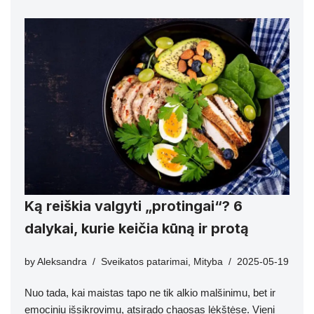
Ką reiškia valgyti „protingai“? 6
dalykai, kurie keičia kūną ir protą
by
Aleksandra
Sveikatos patarimai
,
Mityba
2025-05-19
Nuo tada, kai maistas tapo ne tik alkio malšinimu, bet ir
emociniu išsikrovimu, atsirado chaosas lėkštėse. Vieni