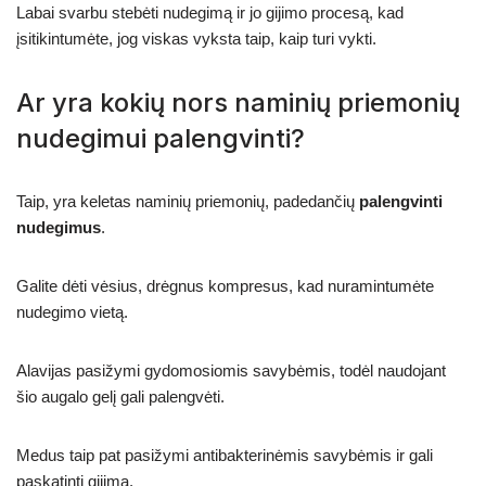
Labai svarbu stebėti nudegimą ir jo gijimo procesą, kad
įsitikintumėte, jog viskas vyksta taip, kaip turi vykti.
Ar yra kokių nors naminių priemonių
nudegimui palengvinti?
Taip, yra keletas naminių priemonių, padedančių
palengvinti
nudegimus
.
Galite dėti vėsius, drėgnus kompresus, kad nuramintumėte
nudegimo vietą.
Alavijas pasižymi gydomosiomis savybėmis, todėl naudojant
šio augalo gelį gali palengvėti.
Medus taip pat pasižymi antibakterinėmis savybėmis ir gali
paskatinti gijimą.