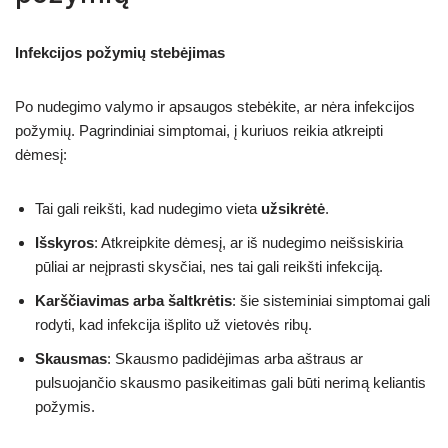
Infekcijos požymių stebėjimas
Po nudegimo valymo ir apsaugos stebėkite, ar nėra infekcijos
požymių. Pagrindiniai simptomai, į kuriuos reikia atkreipti
dėmesį:
Tai gali reikšti, kad nudegimo vieta
užsikrėtė
.
Išskyros
: Atkreipkite dėmesį, ar iš nudegimo neišsiskiria
pūliai ar neįprasti skysčiai, nes tai gali reikšti infekciją.
Karščiavimas arba šaltkrėtis
: šie sisteminiai simptomai gali
rodyti, kad infekcija išplito už vietovės ribų.
Skausmas
: Skausmo padidėjimas arba aštraus ar
pulsuojančio skausmo pasikeitimas gali būti nerimą keliantis
požymis.