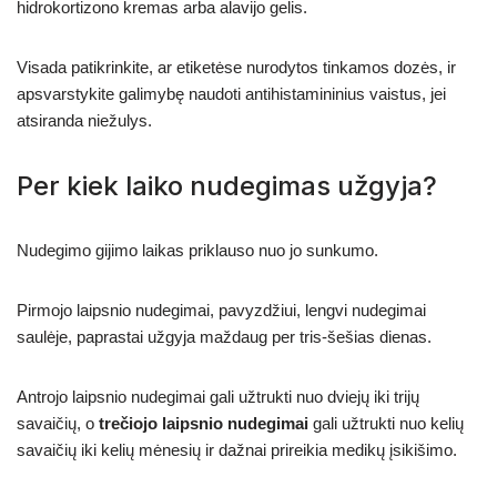
hidrokortizono kremas arba alavijo gelis.
Visada patikrinkite, ar etiketėse nurodytos tinkamos dozės, ir
apsvarstykite galimybę naudoti antihistamininius vaistus, jei
atsiranda niežulys.
Per kiek laiko nudegimas užgyja?
Nudegimo gijimo laikas priklauso nuo jo sunkumo.
Pirmojo laipsnio nudegimai, pavyzdžiui, lengvi nudegimai
saulėje, paprastai užgyja maždaug per tris-šešias dienas.
Antrojo laipsnio nudegimai gali užtrukti nuo dviejų iki trijų
savaičių, o
trečiojo laipsnio nudegimai
gali užtrukti nuo kelių
savaičių iki kelių mėnesių ir dažnai prireikia medikų įsikišimo.