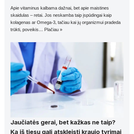
Apie vitaminus kalbama dažnai, bet apie maistines
skaidulas – retai. Jos neskamba taip įspūdingai kaip
kolagenas ar Omega-3, tačiau kai jų organizmui pradeda
trūkti, poveikis…
Plačiau »
Jaučiatės gerai, bet kažkas ne taip?
Ką iš tiesų gali atskleisti kraujo tyrimai