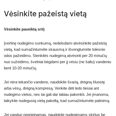
Vėsinkite pažeistą vietą
Vėsinkite paveiktą sritį
Įvertinę nudegimo sunkumą, nedelsdami atvėsinkite pažeistą
vietą, kad sumažintumėte skausmą ir išvengtumėte tolesnio
odos pažeidimo. Stenkitės nudegimą atvėsinti per 20 minučių
nuo sužeidimo, švelniai bėgdami per jį vėsiu (ne šaltu) vandeniu
bent 10-20 minučių.
Jei nėra tekančio vandens, naudokite švarią, drėgną šluostę
arba vėsų, drėgną kompresą. Venkite dėti ledo tiesiai ant
nudegimo vietos, nes tai gali dar labiau pakenkti. Jei įmanoma,
laikykite nudegusią vietą pakeltą, kad sumažintumėte patinimą.
Jei vanduo neprieinamas, naudokite nudegimams skirtus be