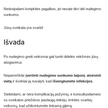
Nedvejodami kreipkitės pagalbos, jei nesate tikri dėl nudegimo
sunkumo.
Jūsų sveikata yra svarbi!
Išvada
Po nudegimo greiti veiksmai gali turėti didelės reikšmės jūsų
atsigavimui.
Nepamirškite
įvertinti nudegimo sunkumo laipsnį
,
atvėsinti
vietą
ir švelniai ją nuvalyti, kad
išvengtumėte infekcijos
.
Stebėdami, ar nėra komplikacijų požymių, ir konsultuodamiesi
su sveikatos priežiūros paslaugų teikėju, imkitės svarbių
veiksmų, kad užtikrintumėte tinkamą gijimą.