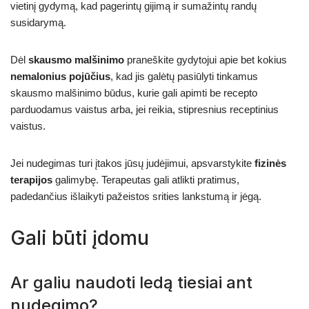
vietinį gydymą, kad pagerintų gijimą ir sumažintų randų
susidarymą.
Dėl
skausmo malšinimo
praneškite gydytojui apie bet kokius
nemalonius pojūčius
, kad jis galėtų pasiūlyti tinkamus
skausmo malšinimo būdus, kurie gali apimti be recepto
parduodamus vaistus arba, jei reikia, stipresnius receptinius
vaistus.
Jei nudegimas turi įtakos jūsų judėjimui, apsvarstykite
fizinės
terapijos
galimybę. Terapeutas gali atlikti pratimus,
padedančius išlaikyti pažeistos srities lankstumą ir jėgą.
Gali būti įdomu
Ar galiu naudoti ledą tiesiai ant
nudegimo?