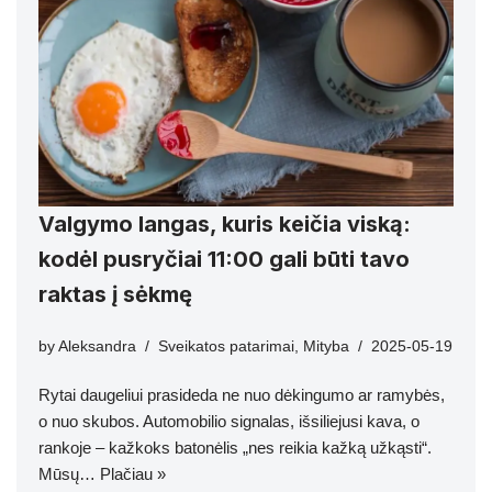
Valgymo langas, kuris keičia viską:
kodėl pusryčiai 11:00 gali būti tavo
raktas į sėkmę
by
Aleksandra
Sveikatos patarimai
,
Mityba
2025-05-19
Rytai daugeliui prasideda ne nuo dėkingumo ar ramybės,
o nuo skubos. Automobilio signalas, išsiliejusi kava, o
rankoje – kažkoks batonėlis „nes reikia kažką užkąsti“.
Mūsų…
Plačiau »