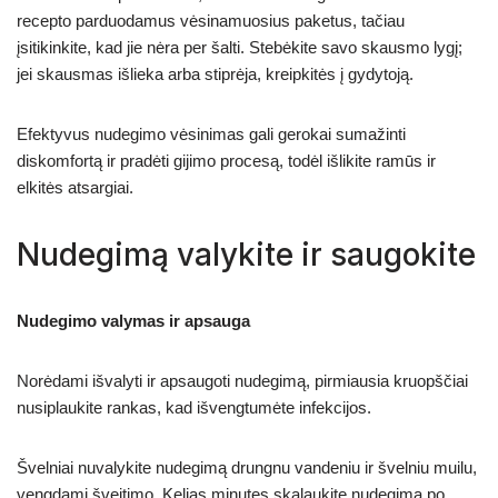
recepto parduodamus vėsinamuosius paketus, tačiau
įsitikinkite, kad jie nėra per šalti. Stebėkite savo skausmo lygį;
jei skausmas išlieka arba stiprėja, kreipkitės į gydytoją.
Efektyvus nudegimo vėsinimas gali gerokai sumažinti
diskomfortą ir pradėti gijimo procesą, todėl išlikite ramūs ir
elkitės atsargiai.
Nudegimą valykite ir saugokite
Nudegimo valymas ir apsauga
Norėdami išvalyti ir apsaugoti nudegimą, pirmiausia kruopščiai
nusiplaukite rankas, kad išvengtumėte infekcijos.
Švelniai nuvalykite nudegimą drungnu vandeniu ir švelniu muilu,
vengdami šveitimo. Kelias minutes skalaukite nudegimą po