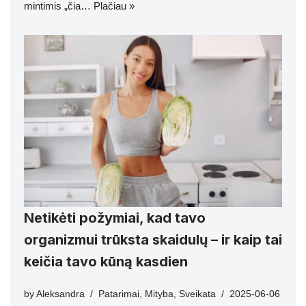
mintimis „čia…
Plačiau »
Netikėti požymiai, kad tavo
organizmui trūksta skaidulų – ir kaip tai
keičia tavo kūną kasdien
by
Aleksandra
Patarimai
,
Mityba
,
Sveikata
2025-06-06