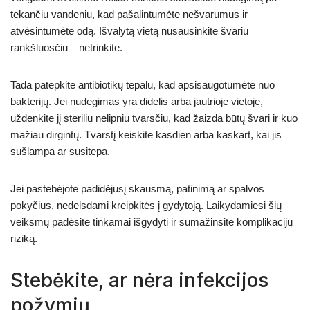
tekančiu vandeniu, kad pašalintumėte nešvarumus ir
atvėsintumėte odą. Išvalytą vietą nusausinkite švariu
rankšluosčiu – netrinkite.
Tada patepkite antibiotikų tepalu, kad apsisaugotumėte nuo
bakterijų. Jei nudegimas yra didelis arba jautrioje vietoje,
uždenkite jį steriliu nelipniu tvarsčiu, kad žaizda būtų švari ir kuo
mažiau dirgintų. Tvarstį keiskite kasdien arba kaskart, kai jis
sušlampa ar susitepa.
Jei pastebėjote padidėjusį skausmą, patinimą ar spalvos
pokyčius, nedelsdami kreipkitės į gydytoją. Laikydamiesi šių
veiksmų padėsite tinkamai išgydyti ir sumažinsite komplikacijų
riziką.
Stebėkite, ar nėra infekcijos
požymių