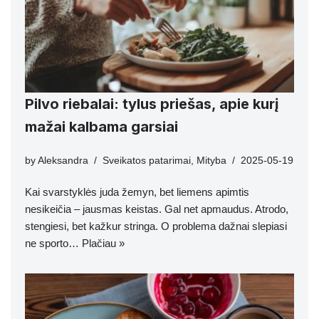
Pilvo riebalai: tylus priešas, apie kurį
mažai kalbama garsiai
by
Aleksandra
Sveikatos patarimai
,
Mityba
2025-05-19
Kai svarstyklės juda žemyn, bet liemens apimtis
nesikeičia – jausmas keistas. Gal net apmaudus. Atrodo,
stengiesi, bet kažkur stringa. O problema dažnai slepiasi
ne sporto…
Plačiau »