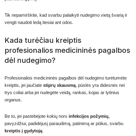
Tik nepamirškite, kad svarbu palaikyti nudegimo vietą švarią ir
vengti naudoti ledą tiesiai ant odos.
Kada turėčiau kreiptis
profesionalios medicininės pagalbos
dėl nudegimo?
Profesionalios medicininės pagalbos dėl nudegimo turėtumėte
kreiptis, jei jaučiate
stiprų skausmą
, pūslės yra didesnės nei
trys coliai arba jei nudegėte veidą, rankas, kojas ar lytinius
organus.
Be to, jei pastebėjote kokių nors
infekcijos požymių,
pavyzdžiui, padidėjusį paraudimą, patinimą ar pūlius, svarbu
kreiptis į gydytoją
.