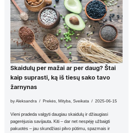
Skaidulų per mažai ar per daug? Štai
kaip suprasti, ką iš tiesų sako tavo
žarnynas
by
Aleksandra
Prekės
,
Mityba
,
Sveikata
2025-06-15
Vieni pradeda valgyti daugiau skaidulų ir džiaugiasi
pagerėjusia savijauta. Kiti – dar net nespėję užbaigti
pakuotės – jau skundžiasi pilvo pūtimu, spazmais ir