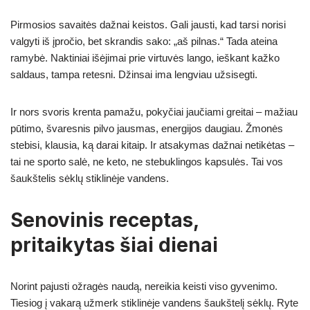
Pirmosios savaitės dažnai keistos. Gali jausti, kad tarsi norisi
valgyti iš įpročio, bet skrandis sako: „aš pilnas.“ Tada ateina
ramybė. Naktiniai išėjimai prie virtuvės lango, ieškant kažko
saldaus, tampa retesni. Džinsai ima lengviau užsisegti.
Ir nors svoris krenta pamažu, pokyčiai jaučiami greitai – mažiau
pūtimo, švaresnis pilvo jausmas, energijos daugiau. Žmonės
stebisi, klausia, ką darai kitaip. Ir atsakymas dažnai netikėtas –
tai ne sporto salė, ne keto, ne stebuklingos kapsulės. Tai vos
šaukštelis sėklų stiklinėje vandens.
Senovinis receptas,
pritaikytas šiai dienai
Norint pajusti ožragės naudą, nereikia keisti viso gyvenimo.
Tiesiog į vakarą užmerk stiklinėje vandens šaukštelį sėklų. Ryte