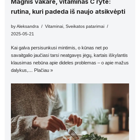
Magnis vakare, vitaminas C ryte:
rutina, kuri padeda iš naujo atsikvėpti
by
Aleksandra
Vitaminai
,
Sveikatos patarimai
2025-05-21
Kai galva persisunkusi mintimis, o kūnas net po
savaitgalio jaučiasi tarsi neatgavęs jėgų, kartais iškylantis
klausimas nebūna apie dideles problemas – o apie mažus
dalykus,…
Plačiau »