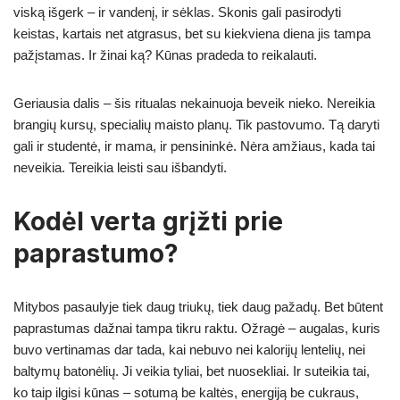
viską išgerk – ir vandenį, ir sėklas. Skonis gali pasirodyti
keistas, kartais net atgrasus, bet su kiekviena diena jis tampa
pažįstamas. Ir žinai ką? Kūnas pradeda to reikalauti.
Geriausia dalis – šis ritualas nekainuoja beveik nieko. Nereikia
brangių kursų, specialių maisto planų. Tik pastovumo. Tą daryti
gali ir studentė, ir mama, ir pensininkė. Nėra amžiaus, kada tai
neveikia. Tereikia leisti sau išbandyti.
Kodėl verta grįžti prie
paprastumo?
Mitybos pasaulyje tiek daug triukų, tiek daug pažadų. Bet būtent
paprastumas dažnai tampa tikru raktu. Ožragė – augalas, kuris
buvo vertinamas dar tada, kai nebuvo nei kalorijų lentelių, nei
baltymų batonėlių. Ji veikia tyliai, bet nuosekliai. Ir suteikia tai,
ko taip ilgisi kūnas – sotumą be kaltės, energiją be cukraus,