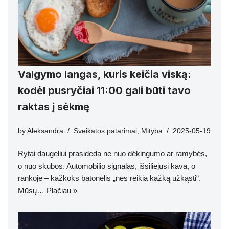
Valgymo langas, kuris keičia viską:
kodėl pusryčiai 11:00 gali būti tavo
raktas į sėkmę
by
Aleksandra
Sveikatos patarimai
,
Mityba
2025-05-19
Rytai daugeliui prasideda ne nuo dėkingumo ar ramybės,
o nuo skubos. Automobilio signalas, išsiliejusi kava, o
rankoje – kažkoks batonėlis „nes reikia kažką užkąsti“.
Mūsų…
Plačiau »