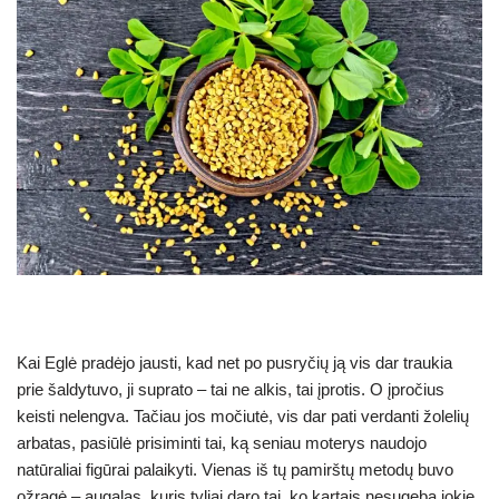
Kai Eglė pradėjo jausti, kad net po pusryčių ją vis dar traukia
prie šaldytuvo, ji suprato – tai ne alkis, tai įprotis. O įpročius
keisti nelengva. Tačiau jos močiutė, vis dar pati verdanti žolelių
arbatas, pasiūlė prisiminti tai, ką seniau moterys naudojo
natūraliai figūrai palaikyti. Vienas iš tų pamirštų metodų buvo
ožragė – augalas, kuris tyliai daro tai, ko kartais nesugeba jokie