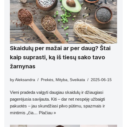
Skaidulų per mažai ar per daug? Štai
kaip suprasti, ką iš tiesų sako tavo
žarnynas
by
Aleksandra
Prekės
,
Mityba
,
Sveikata
2025-06-15
Vieni pradeda valgyti daugiau skaidulų ir džiaugiasi
pagerėjusia savijauta. Kiti – dar net nespėję užbaigti
pakuotės – jau skundžiasi pilvo pūtimu, spazmais ir
mintimis „čia…
Plačiau »