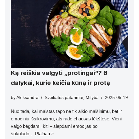
Ką reiškia valgyti „protingai“? 6
dalykai, kurie keičia kūną ir protą
by
Aleksandra
Sveikatos patarimai
,
Mityba
2025-05-19
Nuo tada, kai maistas tapo ne tik alkio malšinimu, bet ir
emociniu išsikrovimu, atsirado chaosas lėkštėse. Vieni
valgo bėgdami, kiti – slėpdami emocijas po
šokolado…
Plačiau »