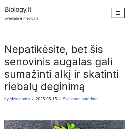
Biology.lt
Skip
Sveikata ir medicina
to
content
Nepatikėsite, bet šis
senovinis augalas gali
sumažinti alkį ir skatinti
riebalų deginimą
by
Aleksandra
2025-05-15
Sveikatos patarimai