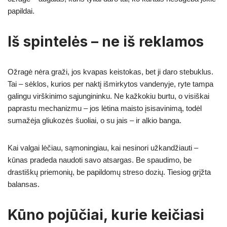
papildai.
Iš spintelės – ne iš reklamos
Ožragė nėra graži, jos kvapas keistokas, bet ji daro stebuklus.
Tai – sėklos, kurios per naktį išmirkytos vandenyje, ryte tampa
galingu virškinimo sąjungininku. Ne kažkokiu burtu, o visiškai
paprastu mechanizmu – jos lėtina maisto įsisavinimą, todėl
sumažėja gliukozės šuoliai, o su jais – ir alkio banga.
Kai valgai lėčiau, sąmoningiau, kai nesinori užkandžiauti –
kūnas pradeda naudoti savo atsargas. Be spaudimo, be
drastiškų priemonių, be papildomų streso dozių. Tiesiog grįžta
balansas.
Kūno pojūčiai, kurie keičiasi