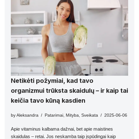
Netikėti požymiai, kad tavo
organizmui trūksta skaidulų – ir kaip tai
keičia tavo kūną kasdien
by
Aleksandra
Patarimai
,
Mityba
,
Sveikata
2025-06-06
Apie vitaminus kalbama dažnai, bet apie maistines
skaidulas – retai. Jos neskamba taip įspūdingai kaip