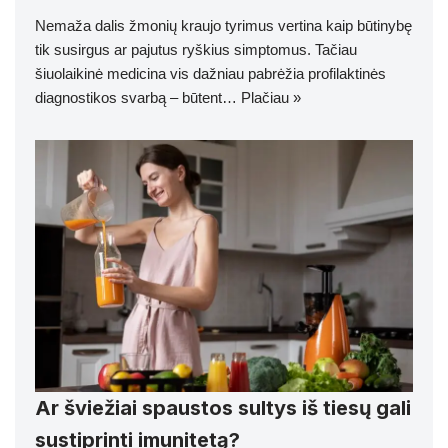
Nemaža dalis žmonių kraujo tyrimus vertina kaip būtinybę
tik susirgus ar pajutus ryškius simptomus. Tačiau
šiuolaikinė medicina vis dažniau pabrėžia profilaktinės
diagnostikos svarbą – būtent…
Plačiau »
Ar šviežiai spaustos sultys iš tiesų gali
sustiprinti imunitetą?