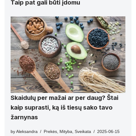
Taip pat gali būti įdomu
Skaidulų per mažai ar per daug? Štai
kaip suprasti, ką iš tiesų sako tavo
žarnynas
by
Aleksandra
Prekės
,
Mityba
,
Sveikata
2025-06-15