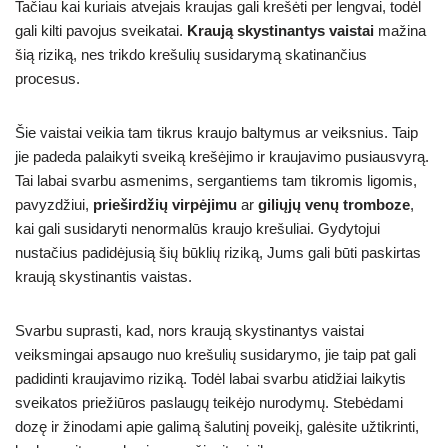
Tačiau kai kuriais atvejais kraujas gali krešėti per lengvai, todėl
gali kilti pavojus sveikatai.
Kraują skystinantys vaistai
mažina
šią riziką, nes trikdo krešulių susidarymą skatinančius
procesus.
Šie vaistai veikia tam tikrus kraujo baltymus ar veiksnius. Taip
jie padeda palaikyti sveiką krešėjimo ir kraujavimo pusiausvyrą.
Tai labai svarbu asmenims, sergantiems tam tikromis ligomis,
pavyzdžiui,
prieširdžių virpėjimu
ar
giliųjų venų tromboze
,
kai gali susidaryti nenormalūs kraujo krešuliai. Gydytojui
nustačius padidėjusią šių būklių riziką, Jums gali būti paskirtas
kraują skystinantis vaistas.
Svarbu suprasti, kad, nors kraują skystinantys vaistai
veiksmingai apsaugo nuo krešulių susidarymo, jie taip pat gali
padidinti kraujavimo riziką. Todėl labai svarbu atidžiai laikytis
sveikatos priežiūros paslaugų teikėjo nurodymų. Stebėdami
dozę ir žinodami apie galimą šalutinį poveikį, galėsite užtikrinti,