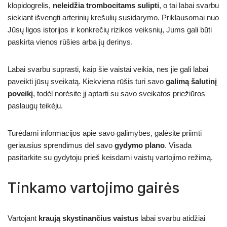
klopidogrelis,
neleidžia trombocitams sulipti
, o tai labai svarbu
siekiant išvengti arterinių krešulių susidarymo. Priklausomai nuo
Jūsų ligos istorijos ir konkrečių rizikos veiksnių, Jums gali būti
paskirta vienos rūšies arba jų derinys.
Labai svarbu suprasti, kaip šie vaistai veikia, nes jie gali labai
paveikti jūsų sveikatą. Kiekviena rūšis turi savo
galimą šalutinį
poveikį
, todėl norėsite jį aptarti su savo sveikatos priežiūros
paslaugų teikėju.
Turėdami informacijos apie savo galimybes, galėsite priimti
geriausius sprendimus dėl savo
gydymo plano
. Visada
pasitarkite su gydytoju prieš keisdami vaistų vartojimo režimą.
Tinkamo vartojimo gairės
Vartojant
kraują skystinančius vaistus
labai svarbu atidžiai