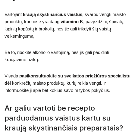
Vartojant
kraują skystinančius vaistus
, svarbu vengti maisto
produktų, kuriuose yra daug
vitamino K
, pavyzdžiui, špinatų,
lapinių kopūstų ir brokolių, nes jie gali trikdyti šių vaistų
veiksmingumą.
Be to, ribokite alkoholio vartojimą, nes jis gali padidinti
kraujavimo riziką.
Visada
pasikonsultuokite su sveikatos priežiūros specialistu
dėl
konkrečių maisto produktų, kurių reikia vengti, ir
informuokite jį apie bet kokius savo mitybos pokyčius.
Ar galiu vartoti be recepto
parduodamus vaistus kartu su
kraują skystinančiais preparatais?