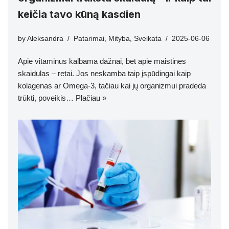
keičia tavo kūną kasdien
by
Aleksandra
Patarimai
,
Mityba
,
Sveikata
2025-06-06
Apie vitaminus kalbama dažnai, bet apie maistines
skaidulas – retai. Jos neskamba taip įspūdingai kaip
kolagenas ar Omega-3, tačiau kai jų organizmui pradeda
trūkti, poveikis…
Plačiau »