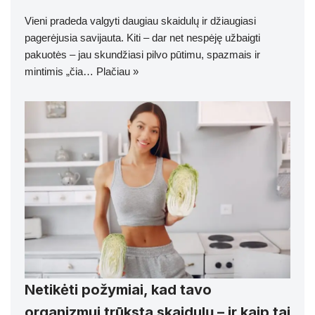
Vieni pradeda valgyti daugiau skaidulų ir džiaugiasi
pagerėjusia savijauta. Kiti – dar net nespėję užbaigti
pakuotės – jau skundžiasi pilvo pūtimu, spazmais ir
mintimis „čia…
Plačiau »
Netikėti požymiai, kad tavo
organizmui trūksta skaidulų – ir kaip tai