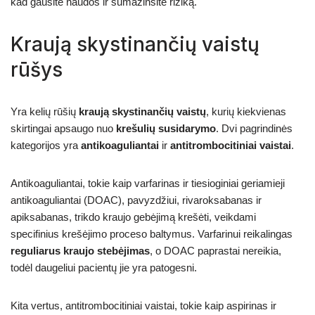
kad gausite naudos ir sumažinsite riziką.
Kraują skystinančių vaistų
rūšys
Yra kelių rūšių
kraują skystinančių vaistų
, kurių kiekvienas
skirtingai apsaugo nuo
krešulių susidarymo
. Dvi pagrindinės
kategorijos yra
antikoaguliantai
ir
antitrombocitiniai vaistai
.
Antikoaguliantai, tokie kaip varfarinas ir tiesioginiai geriamieji
antikoaguliantai (DOAC), pavyzdžiui, rivaroksabanas ir
apiksabanas, trikdo kraujo gebėjimą krešėti, veikdami
specifinius krešėjimo proceso baltymus. Varfarinui reikalingas
reguliarus kraujo stebėjimas
, o DOAC paprastai nereikia,
todėl daugeliui pacientų jie yra patogesni.
Kita vertus, antitrombocitiniai vaistai, tokie kaip aspirinas ir