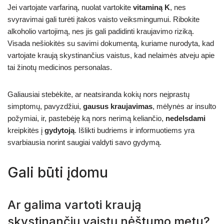
Jei vartojate varfariną, nuolat vartokite
vitaminą K
, nes
svyravimai gali turėti įtakos vaisto veiksmingumui. Ribokite
alkoholio vartojimą, nes jis gali padidinti kraujavimo riziką.
Visada nešiokitės su savimi dokumentą, kuriame nurodyta, kad
vartojate kraują skystinančius vaistus, kad nelaimės atveju apie
tai žinotų medicinos personalas.
Galiausiai stebėkite, ar neatsiranda kokių nors neįprastų
simptomų, pavyzdžiui,
gausus kraujavimas
, mėlynės ar insulto
požymiai, ir, pastebėję ką nors nerimą keliančio,
nedelsdami
kreipkitės į
gydytoją
. Išlikti budriems ir informuotiems yra
svarbiausia norint saugiai valdyti savo gydymą.
Gali būti įdomu
Ar galima vartoti kraują
skystinančių vaistų nėštumo metu?