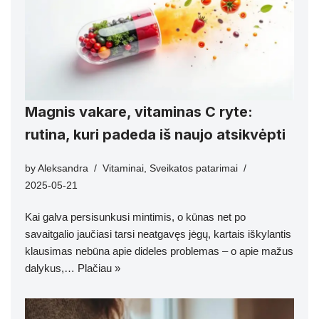
Magnis vakare, vitaminas C ryte:
rutina, kuri padeda iš naujo atsikvėpti
by
Aleksandra
Vitaminai
,
Sveikatos patarimai
2025-05-21
Kai galva persisunkusi mintimis, o kūnas net po
savaitgalio jaučiasi tarsi neatgavęs jėgų, kartais iškylantis
klausimas nebūna apie dideles problemas – o apie mažus
dalykus,…
Plačiau »