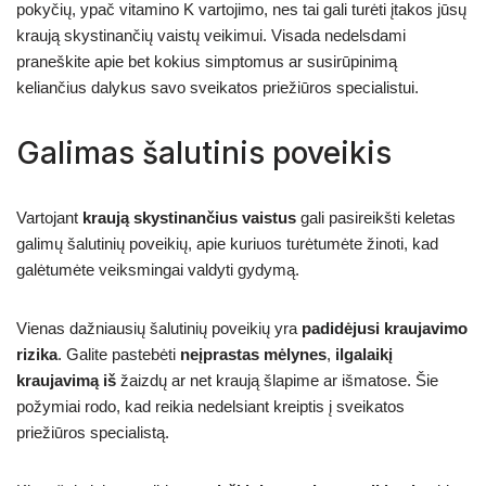
pokyčių, ypač vitamino K vartojimo, nes tai gali turėti įtakos jūsų
kraują skystinančių vaistų veikimui. Visada nedelsdami
praneškite apie bet kokius simptomus ar susirūpinimą
keliančius dalykus savo sveikatos priežiūros specialistui.
Galimas šalutinis poveikis
Vartojant
kraują skystinančius vaistus
gali pasireikšti keletas
galimų šalutinių poveikių, apie kuriuos turėtumėte žinoti, kad
galėtumėte veiksmingai valdyti gydymą.
Vienas dažniausių šalutinių poveikių yra
padidėjusi kraujavimo
rizika
. Galite pastebėti
neįprastas mėlynes
,
ilgalaikį
kraujavimą iš
žaizdų ar net kraują šlapime ar išmatose. Šie
požymiai rodo, kad reikia nedelsiant kreiptis į sveikatos
priežiūros specialistą.