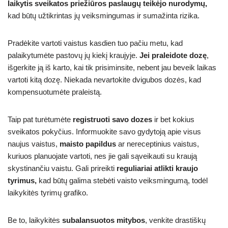
laikytis sveikatos priežiūros paslaugų teikėjo nurodymų,
kad būtų užtikrintas jų veiksmingumas ir sumažinta rizika.
Pradėkite vartoti vaistus kasdien tuo pačiu metu, kad
palaikytumėte pastovų jų kiekį kraujyje.
Jei praleidote dozę
,
išgerkite ją iš karto, kai tik prisiminsite, nebent jau beveik laikas
vartoti kitą dozę. Niekada nevartokite dvigubos dozės, kad
kompensuotumėte praleistą.
Taip pat turėtumėte
registruoti savo dozes
ir bet kokius
sveikatos pokyčius. Informuokite savo gydytoją apie visus
naujus vaistus,
maisto papildus
ar nereceptinius vaistus,
kuriuos planuojate vartoti, nes jie gali sąveikauti su kraują
skystinančiu vaistu. Gali prireikti
reguliariai atlikti kraujo
tyrimus,
kad būtų galima stebėti vaisto veiksmingumą, todėl
laikykitės tyrimų grafiko.
Be to, laikykitės
subalansuotos mitybos
, venkite drastiškų