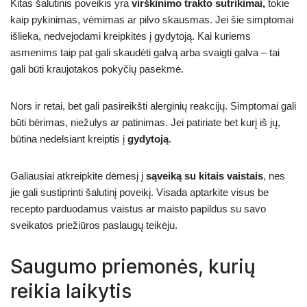
Kitas šalutinis poveikis yra
virškinimo trakto sutrikimai,
tokie
kaip pykinimas, vėmimas ar pilvo skausmas. Jei šie simptomai
išlieka, nedvejodami kreipkitės į gydytoją. Kai kuriems
asmenims taip pat gali skaudėti galvą arba svaigti galva – tai
gali būti kraujotakos pokyčių pasekmė.
Nors ir retai, bet gali pasireikšti alerginių reakcijų. Simptomai gali
būti bėrimas, niežulys ar patinimas. Jei patiriate bet kurį iš jų,
būtina nedelsiant kreiptis į
gydytoją
.
Galiausiai atkreipkite dėmesį į
sąveiką su kitais vaistais
, nes
jie gali sustiprinti šalutinį poveikį. Visada aptarkite visus be
recepto parduodamus vaistus ar maisto papildus su savo
sveikatos priežiūros paslaugų teikėju.
Saugumo priemonės, kurių
reikia laikytis