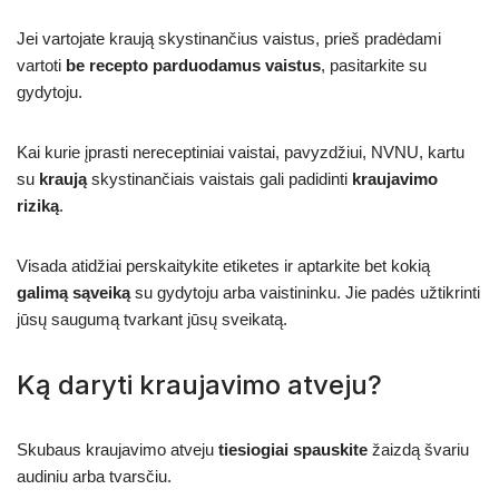
Jei vartojate kraują skystinančius vaistus, prieš pradėdami
vartoti
be recepto parduodamus vaistus
, pasitarkite su
gydytoju.
Kai kurie įprasti nereceptiniai vaistai, pavyzdžiui, NVNU, kartu
su
kraują
skystinančiais vaistais gali padidinti
kraujavimo
riziką
.
Visada atidžiai perskaitykite etiketes ir aptarkite bet kokią
galimą sąveiką
su gydytoju arba vaistininku. Jie padės užtikrinti
jūsų saugumą tvarkant jūsų sveikatą.
Ką daryti kraujavimo atveju?
Skubaus kraujavimo atveju
tiesiogiai spauskite
žaizdą švariu
audiniu arba tvarsčiu.