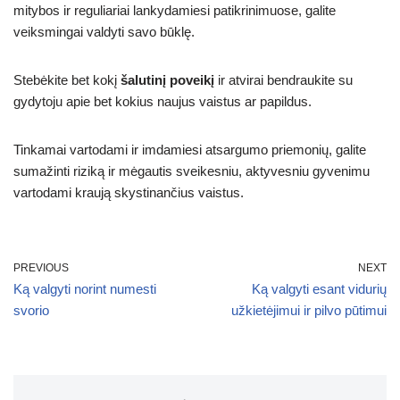
mitybos ir reguliariai lankydamiesi patikrinimuose, galite
veiksmingai valdyti savo būklę.
Stebėkite bet kokį
šalutinį poveikį
ir atvirai bendraukite su
gydytoju apie bet kokius naujus vaistus ar papildus.
Tinkamai vartodami ir imdamiesi atsargumo priemonių, galite
sumažinti riziką ir mėgautis sveikesniu, aktyvesniu gyvenimu
vartodami kraują skystinančius vaistus.
PREVIOUS
NEXT
Ką valgyti norint numesti
Ką valgyti esant vidurių
svorio
užkietėjimui ir pilvo pūtimui