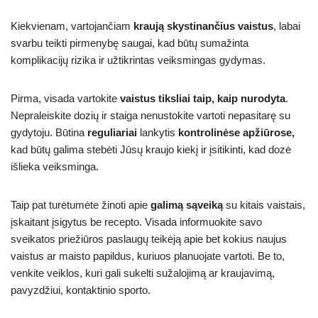
Kiekvienam, vartojančiam
kraują skystinančius vaistus
, labai
svarbu teikti pirmenybę saugai, kad būtų sumažinta
komplikacijų rizika ir užtikrintas veiksmingas gydymas.
Pirma, visada vartokite
vaistus tiksliai taip, kaip nurodyta
.
Nepraleiskite dozių ir staiga nenustokite vartoti nepasitarę su
gydytoju. Būtina
reguliariai
lankytis
kontrolinėse apžiūrose,
kad būtų galima stebėti Jūsų kraujo kiekį ir įsitikinti, kad dozė
išlieka veiksminga.
Taip pat turėtumėte žinoti apie
galimą sąveiką
su kitais vaistais,
įskaitant įsigytus be recepto. Visada informuokite savo
sveikatos priežiūros paslaugų teikėją apie bet kokius naujus
vaistus ar maisto papildus, kuriuos planuojate vartoti. Be to,
venkite veiklos, kuri gali sukelti sužalojimą ar kraujavimą,
pavyzdžiui, kontaktinio sporto.