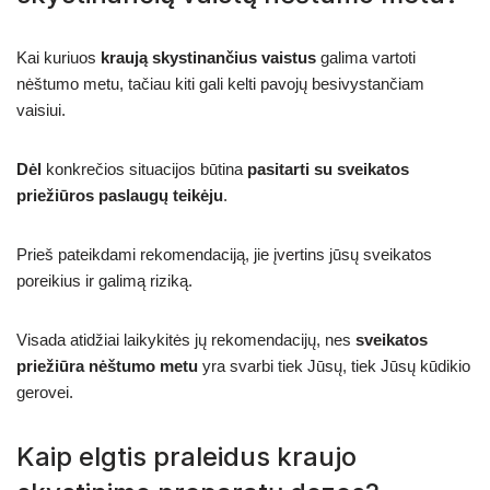
Kai kuriuos
kraują skystinančius vaistus
galima vartoti
nėštumo metu, tačiau kiti gali kelti pavojų besivystančiam
vaisiui.
Dėl
konkrečios situacijos būtina
pasitarti su sveikatos
priežiūros paslaugų teikėju
.
Prieš pateikdami rekomendaciją, jie įvertins jūsų sveikatos
poreikius ir galimą riziką.
Visada atidžiai laikykitės jų rekomendacijų, nes
sveikatos
priežiūra nėštumo metu
yra svarbi tiek Jūsų, tiek Jūsų kūdikio
gerovei.
Kaip elgtis praleidus kraujo