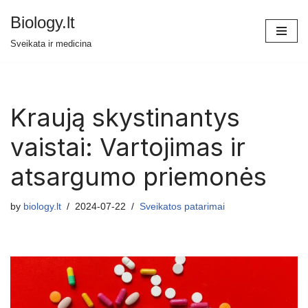
Biology.lt
Skip
Sveikata ir medicina
to
content
Kraują skystinantys
vaistai: Vartojimas ir
atsargumo priemonės
by
biology.lt
2024-07-22
Sveikatos patarimai