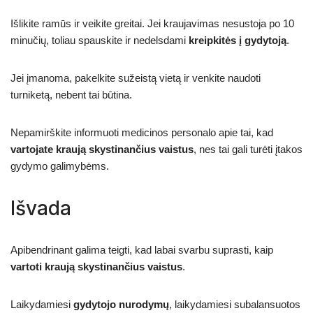
Išlikite ramūs ir veikite greitai. Jei kraujavimas nesustoja po 10
minučių, toliau spauskite ir nedelsdami
kreipkitės į gydytoją
.
Jei įmanoma, pakelkite sužeistą vietą ir venkite naudoti
turniketą, nebent tai būtina.
Nepamirškite informuoti medicinos personalo apie tai, kad
vartojate kraują skystinančius vaistus
, nes tai gali turėti įtakos
gydymo galimybėms.
Išvada
Apibendrinant galima teigti, kad labai svarbu suprasti, kaip
vartoti kraują skystinančius vaistus
.
Laikydamiesi
gydytojo nurodymų
, laikydamiesi subalansuotos