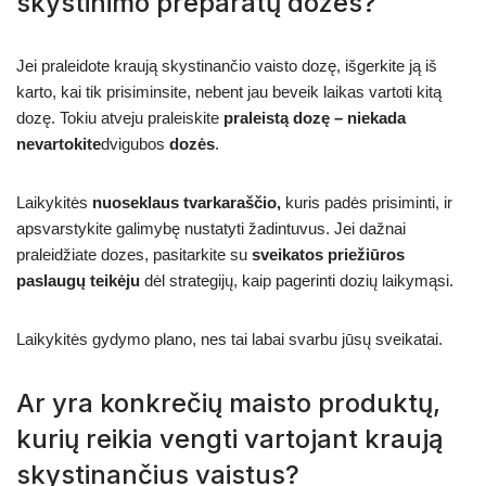
skystinimo preparatų dozes?
Jei praleidote kraują skystinančio vaisto dozę, išgerkite ją iš
karto, kai tik prisiminsite, nebent jau beveik laikas vartoti kitą
dozę. Tokiu atveju praleiskite
praleistą dozę – niekada
nevartokite
dvigubos
dozės
.
Laikykitės
nuoseklaus tvarkaraščio,
kuris padės prisiminti, ir
apsvarstykite galimybę nustatyti žadintuvus. Jei dažnai
praleidžiate dozes, pasitarkite su
sveikatos priežiūros
paslaugų teikėju
dėl strategijų, kaip pagerinti dozių laikymąsi.
Laikykitės gydymo plano, nes tai labai svarbu jūsų sveikatai.
Ar yra konkrečių maisto produktų,
kurių reikia vengti vartojant kraują
skystinančius vaistus?