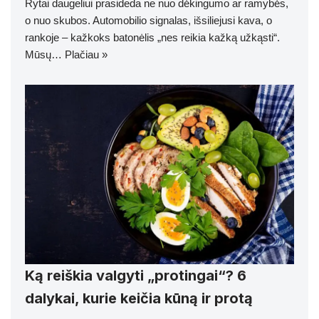
Rytai daugeliui prasideda ne nuo dėkingumo ar ramybės,
o nuo skubos. Automobilio signalas, išsiliejusi kava, o
rankoje – kažkoks batonėlis „nes reikia kažką užkąsti“.
Mūsų…
Plačiau »
Ką reiškia valgyti „protingai“? 6
dalykai, kurie keičia kūną ir protą