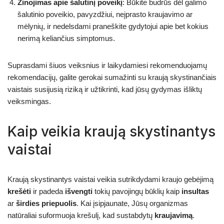
Žinojimas apie šalutinį poveikį
: Būkite budrūs dėl galimo
šalutinio poveikio, pavyzdžiui, neįprasto kraujavimo ar
mėlynių, ir nedelsdami praneškite gydytojui apie bet kokius
nerimą keliančius simptomus.
Suprasdami šiuos veiksnius ir laikydamiesi rekomenduojamų
rekomendacijų, galite gerokai sumažinti su kraują skystinančiais
vaistais susijusią riziką ir užtikrinti, kad jūsų gydymas išliktų
veiksmingas.
Kaip veikia kraują skystinantys
vaistai
Kraują skystinantys vaistai veikia sutrikdydami kraujo gebėjimą
krešėti
ir padeda
išvengti
tokių pavojingų būklių kaip
insultas
ar
širdies priepuolis
. Kai įsipjaunate, Jūsų organizmas
natūraliai suformuoja krešulį, kad sustabdytų
kraujavimą
.