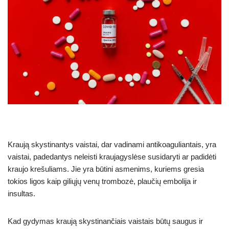
Kraują skystinantys vaistai, dar vadinami antikoaguliantais, yra
vaistai, padedantys neleisti kraujagyslėse susidaryti ar padidėti
kraujo krešuliams. Jie yra būtini asmenims, kuriems gresia
tokios ligos kaip giliųjų venų trombozė, plaučių embolija ir
insultas.
Kad gydymas kraują skystinančiais vaistais būtų saugus ir