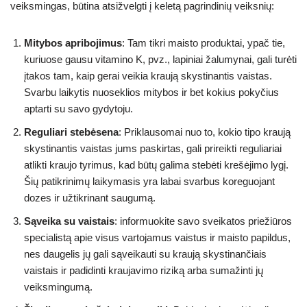
veiksmingas, būtina atsižvelgti į keletą pagrindinių veiksnių:
Mitybos apribojimus
: Tam tikri maisto produktai, ypač tie,
kuriuose gausu vitamino K, pvz., lapiniai žalumynai, gali turėti
įtakos tam, kaip gerai veikia kraują skystinantis vaistas.
Svarbu laikytis nuoseklios mitybos ir bet kokius pokyčius
aptarti su savo gydytoju.
Reguliari stebėsena
: Priklausomai nuo to, kokio tipo kraują
skystinantis vaistas jums paskirtas, gali prireikti reguliariai
atlikti kraujo tyrimus, kad būtų galima stebėti krešėjimo lygį.
Šių patikrinimų laikymasis yra labai svarbus koreguojant
dozes ir užtikrinant saugumą.
Sąveika su vaistais
: informuokite savo sveikatos priežiūros
specialistą apie visus vartojamus vaistus ir maisto papildus,
nes daugelis jų gali sąveikauti su kraują skystinančiais
vaistais ir padidinti kraujavimo riziką arba sumažinti jų
veiksmingumą.