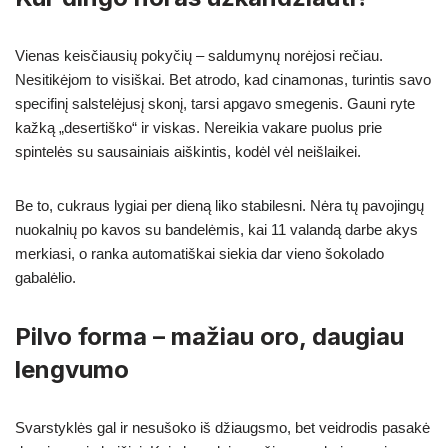
Vienas keisčiausių pokyčių – saldumynų norėjosi rečiau.
Nesitikėjom to visiškai. Bet atrodo, kad cinamonas, turintis savo
specifinį salstelėjusį skonį, tarsi apgavo smegenis. Gauni ryte
kažką „desertiško“ ir viskas. Nereikia vakare puolus prie
spintelės su sausainiais aiškintis, kodėl vėl neišlaikei.
Be to, cukraus lygiai per dieną liko stabilesni. Nėra tų pavojingų
nuokalnių po kavos su bandelėmis, kai 11 valandą darbe akys
merkiasi, o ranka automatiškai siekia dar vieno šokolado
gabalėlio.
Pilvo forma – mažiau oro, daugiau
lengvumo
Svarstyklės gal ir nesušoko iš džiaugsmo, bet veidrodis pasakė