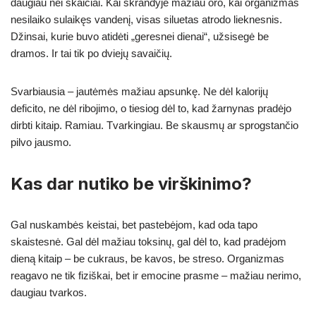
daugiau nei skaičiai. Kai skrandyje mažiau oro, kai organizmas
nesilaiko sulaikęs vandenį, visas siluetas atrodo lieknesnis.
Džinsai, kurie buvo atidėti „geresnei dienai“, užsisegė be
dramos. Ir tai tik po dviejų savaičių.
Svarbiausia – jautėmės mažiau apsunkę. Ne dėl kalorijų
deficito, ne dėl ribojimo, o tiesiog dėl to, kad žarnynas pradėjo
dirbti kitaip. Ramiau. Tvarkingiau. Be skausmų ar sprogstančio
pilvo jausmo.
Kas dar nutiko be virškinimo?
Gal nuskambės keistai, bet pastebėjom, kad oda tapo
skaistesnė. Gal dėl mažiau toksinų, gal dėl to, kad pradėjom
dieną kitaip – be cukraus, be kavos, be streso. Organizmas
reagavo ne tik fiziškai, bet ir emocine prasme – mažiau nerimo,
daugiau tvarkos.