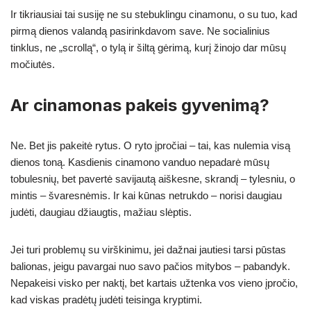
Ir tikriausiai tai susiję ne su stebuklingu cinamonu, o su tuo, kad
pirmą dienos valandą pasirinkdavom save. Ne socialinius
tinklus, ne „scrollą“, o tylą ir šiltą gėrimą, kurį žinojo dar mūsų
močiutės.
Ar cinamonas pakeis gyvenimą?
Ne. Bet jis pakeitė rytus. O ryto įpročiai – tai, kas nulemia visą
dienos toną. Kasdienis cinamono vanduo nepadarė mūsų
tobulesnių, bet pavertė savijautą aiškesne, skrandį – tylesniu, o
mintis – švaresnėmis. Ir kai kūnas netrukdo – norisi daugiau
judėti, daugiau džiaugtis, mažiau slėptis.
Jei turi problemų su virškinimu, jei dažnai jautiesi tarsi pūstas
balionas, jeigu pavargai nuo savo pačios mitybos – pabandyk.
Nepakeisi visko per naktį, bet kartais užtenka vos vieno įpročio,
kad viskas pradėtų judėti teisinga kryptimi.