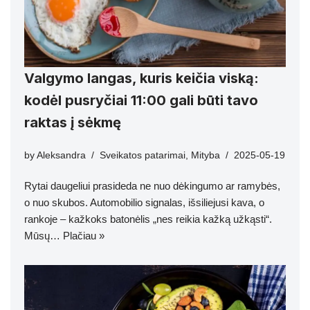
Valgymo langas, kuris keičia viską:
kodėl pusryčiai 11:00 gali būti tavo
raktas į sėkmę
by
Aleksandra
Sveikatos patarimai
,
Mityba
2025-05-19
Rytai daugeliui prasideda ne nuo dėkingumo ar ramybės,
o nuo skubos. Automobilio signalas, išsiliejusi kava, o
rankoje – kažkoks batonėlis „nes reikia kažką užkąsti“.
Mūsų…
Plačiau »