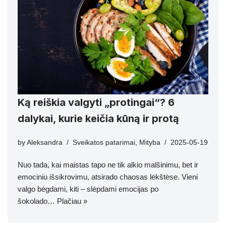
Ką reiškia valgyti „protingai“? 6
dalykai, kurie keičia kūną ir protą
by
Aleksandra
Sveikatos patarimai
,
Mityba
2025-05-19
Nuo tada, kai maistas tapo ne tik alkio malšinimu, bet ir
emociniu išsikrovimu, atsirado chaosas lėkštėse. Vieni
valgo bėgdami, kiti – slėpdami emocijas po
šokolado…
Plačiau »