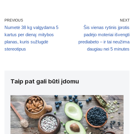
PREVIOUS
NEXT
Numetė 38 kg valgydama 5
Šis vienas rytinis įprotis
kartus per dieną: mitybos
padėjo moteriai išvengti
planas, kuris sužlugdė
prediabeto – ir tai neužima
stereotipus
daugiau nei 5 minutes
Taip pat gali būti įdomu