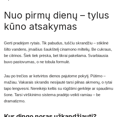
Nuo pirmų dienų – tylus
kūno atsakymas
Gerti pradėjom rytais. Tik pabudus, tuščiu skrandžiu – stiklinė
šilto vandens, įmaišius šaukštelį cinamono miltelių. Be cukraus,
be citrinos. Šiek tiek prėska, bet tikrai pakeliama. Svarbiausia
buvo pastovumas, o ne tobula formulė.
Jau po trečios ar ketvirtos dienos pajutome pokytį. Pūtimo –
mažiau. Vakarais skrandis nesijautė tarsi pilnas akmenų, o rytai
tapo lengvesni. Nereikėjo keltis su rūgštimi gerklėje ar spaudimu
šone. Tarsi virškinimo sistema pradėjo veikti ramiau – be
dramatizmo.
Kur dingo noras užkandžiauti?