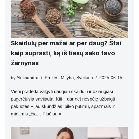
Skaidulų per mažai ar per daug? Štai
kaip suprasti, ką iš tiesų sako tavo
žarnynas
by
Aleksandra
Prekės
,
Mityba
,
Sveikata
2025-06-15
Vieni pradeda valgyti daugiau skaidulų ir džiaugiasi
pagerėjusia savijauta. Kiti – dar net nespėję užbaigti
pakuotės – jau skundžiasi pilvo pūtimu, spazmais ir
mintimis „čia…
Plačiau »