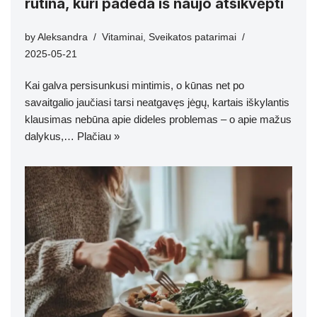
rutina, kuri padeda iš naujo atsikvėpti
by
Aleksandra
Vitaminai
,
Sveikatos patarimai
2025-05-21
Kai galva persisunkusi mintimis, o kūnas net po
savaitgalio jaučiasi tarsi neatgavęs jėgų, kartais iškylantis
klausimas nebūna apie dideles problemas – o apie mažus
dalykus,…
Plačiau »