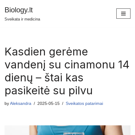
Biology.lt
Skip
Sveikata ir medicina
to
content
Kasdien gerėme
vandenį su cinamonu 14
dienų – štai kas
pasikeitė su pilvu
by
Aleksandra
2025-05-15
Sveikatos patarimai