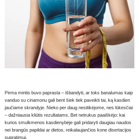
Pirma mintis buvo paprasta – išbandyti, ar toks banalumas kaip
vanduo su cinamonu gali bent šiek tiek paveikti tai, ką kasdien
jaučiame skrandyje. Nieko per daug nesitikėjome, nes lūkesčiai
– dažniausia kliūtis rezultatams. Bet netrukus paaiškėjo: kai
kurios smulkmenos kasdienybėje gali pridaryti daugiau naudos
nei brangūs papildai ar dietos, reikalaujančios kone disertacijos
supratimui.