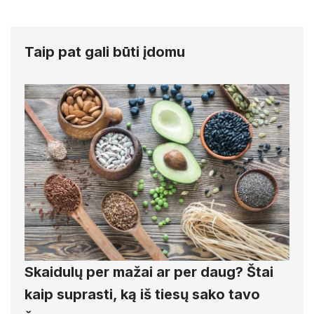
Taip pat gali būti įdomu
Skaidulų per mažai ar per daug? Štai
kaip suprasti, ką iš tiesų sako tavo