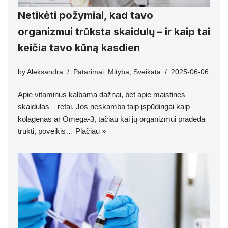
Netikėti požymiai, kad tavo
organizmui trūksta skaidulų – ir kaip tai
keičia tavo kūną kasdien
by
Aleksandra
Patarimai
,
Mityba
,
Sveikata
2025-06-06
Apie vitaminus kalbama dažnai, bet apie maistines
skaidulas – retai. Jos neskamba taip įspūdingai kaip
kolagenas ar Omega-3, tačiau kai jų organizmui pradeda
trūkti, poveikis…
Plačiau »