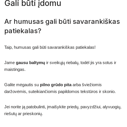
Gali būti įdomu
Ar humusas gali būti savarankiškas
patiekalas?
Taip, humusas gali būti savarankiškas patiekalas!
Jame
gausu baltymų
ir sveikųjų riebalų, todėl jis yra sotus ir
maistingas.
Galite mėgautis su
pilno grūdo pita
arba šviežiomis
daržovėmis, suteikiančiomis papildomos tekstūros ir skonio.
Jei norite ją patobulinti, įmaišykite priedų, pavyzdžiui, alyvuogių,
riešutų ar prieskonių.