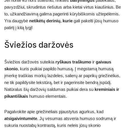
Jei norite ko nors sotesnio, rinkitės
baltymingus
patiekalus,
pavyzdžiui, skrudintus riešutus arba kietai virtus kiaušinius. Be
to, užkandžiavimą galima pagerinti kūrybiškomis užtepėlėmis.
Yra daugybė
netikėtų derinių, kurie
gali pakelti jūsų humuso
patirtį į kitą lygį!
Šviežios daržovės
Šviežios daržovės suteikia
ryškaus traškumo
ir
gaivaus
skonio
, kuris puikiai papildo humusą. Į mėgstamą humusą
įmerkę traškias morkų lazdeles, salierų ar paprikų griežinėlius,
ne tik papildysite tekstūrą, bet ir pagerinsite bendrą įspūdį.
Natūralus šių daržovių saldumas puikiai dera su
kreminiais ir
pikantiškais
humuso elementais.
Pagalvokite apie griežinėliais pjaustytus agurkus, kad
atsigaivintumėte
. Jų vėsumas atsveria humuso sodrumą ir
sukuria nuostabų kontrastą, kuris neleis jūsų skonio