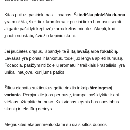
Kitas puikus pasirinkimas – naanas. Ši
indiška plokščia duona
yra minkšta, šiek tiek kramtoma ir puikiai tinka humusui semti.
Jį galite pašildyti keptuvėje arba kelias minutes iškepti, kad
įgautų nuostabų šviežio kepinio skonį.
Jei jaučiatės drąsūs, išbandykite
šiltą lavašą
arba
fokakčią
.
Lavašas yra plonas ir lankstus, todėl juo lengva aplieti humusą.
Focaccia, pasižyminti žolelių aromatu ir traškiais krašteliais, yra
unikali naujovė, kuri jums patiks.
Šiltus ciabatta suktinukus galite rinktis ir kaip
širdingesnį
variantą
. Perpjaukite juos per pusę, trumpai pašildykite ir ant
viršaus užtepkite humuso. Kiekvienas kąsnis bus nuostabus
skonių ir tekstūrų derinys.
Mėgaukitės eksperimentuodami su šiais šiltos duonos