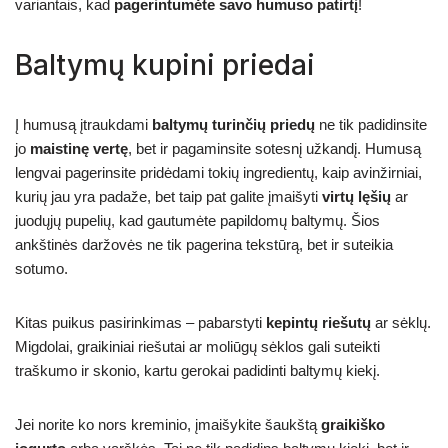
variantais, kad
pagerintumėte savo humuso patirtį
!
Baltymų kupini priedai
Į humusą įtraukdami
baltymų turinčių priedų
ne tik padidinsite
jo
maistinę vertę
, bet ir pagaminsite sotesnį užkandį. Humusą
lengvai pagerinsite pridėdami tokių ingredientų, kaip avinžirniai,
kurių jau yra padaže, bet taip pat galite įmaišyti
virtų lęšių
ar
juodųjų pupelių, kad gautumėte papildomų baltymų. Šios
ankštinės daržovės ne tik pagerina tekstūrą, bet ir suteikia
sotumo.
Kitas puikus pasirinkimas – pabarstyti
kepintų riešutų
ar sėklų.
Migdolai, graikiniai riešutai ar moliūgų sėklos gali suteikti
traškumo ir skonio, kartu gerokai padidinti baltymų kiekį.
Jei norite ko nors kreminio, įmaišykite šaukštą
graikiško