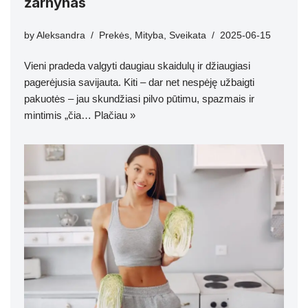
žarnynas
by
Aleksandra
Prekės
,
Mityba
,
Sveikata
2025-06-15
Vieni pradeda valgyti daugiau skaidulų ir džiaugiasi
pagerėjusia savijauta. Kiti – dar net nespėję užbaigti
pakuotės – jau skundžiasi pilvo pūtimu, spazmais ir
mintimis „čia…
Plačiau »