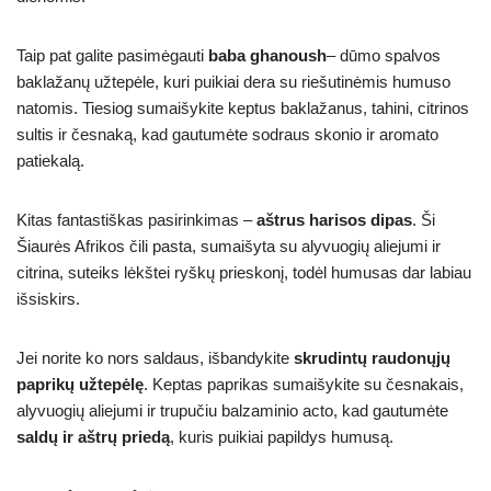
Taip pat galite pasimėgauti
baba ghanoush
– dūmo spalvos
baklažanų užtepėle, kuri puikiai dera su riešutinėmis humuso
natomis. Tiesiog sumaišykite keptus baklažanus, tahini, citrinos
sultis ir česnaką, kad gautumėte sodraus skonio ir aromato
patiekalą.
Kitas fantastiškas pasirinkimas –
aštrus harisos dipas
. Ši
Šiaurės Afrikos čili pasta, sumaišyta su alyvuogių aliejumi ir
citrina, suteiks lėkštei ryškų prieskonį, todėl humusas dar labiau
išsiskirs.
Jei norite ko nors saldaus, išbandykite
skrudintų raudonųjų
paprikų užtepėlę
. Keptas paprikas sumaišykite su česnakais,
alyvuogių aliejumi ir trupučiu balzaminio acto, kad gautumėte
saldų ir aštrų priedą
, kuris puikiai papildys humusą.