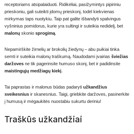
receptoriams atsipalaiduoti. Ridikėliai, pasižymintys pipiriniu
prieskoniu, gali suteikti įdomų prieskonį, todėl kiekvienas
mirkymas taps nuotykiu. Taip pat galite išbandyti spalvingus
vyšninius pomidorus, kurie yra sultingi ir suteikia nedidelį, bet
malonų
skonio
sprogimą
.
Nepamirškite žirnelių ar brokolių žiedynų – abu puikiai tinka
semti ir suteikia malonų traškumą. Naudodami įvairias
šviežias
daržoves
ne tik pagerinsite humuso skonį, bet ir padidinsite
maistingųjų medžiagų kiekį
.
Tai paprastas ir malonus būdas padaryti
užkandžius
sveikesnius
ir skanesnius. Taigi, griebkite daržoves, pasinerkite
į humusą ir mėgaukitės nuostabiu sukurtu deriniu!
Traškūs užkandžiai