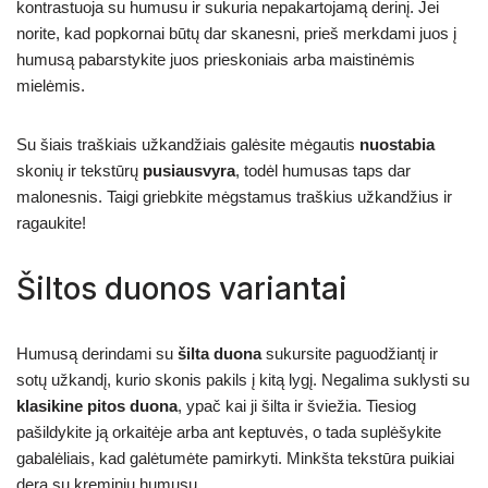
kontrastuoja su humusu ir sukuria nepakartojamą derinį. Jei
norite, kad popkornai būtų dar skanesni, prieš merkdami juos į
humusą pabarstykite juos prieskoniais arba maistinėmis
mielėmis.
Su šiais traškiais užkandžiais galėsite mėgautis
nuostabia
skonių ir tekstūrų
pusiausvyra
, todėl humusas taps dar
malonesnis. Taigi griebkite mėgstamus traškius užkandžius ir
ragaukite!
Šiltos duonos variantai
Humusą derindami su
šilta duona
sukursite paguodžiantį ir
sotų užkandį, kurio skonis pakils į kitą lygį. Negalima suklysti su
klasikine pitos duona
, ypač kai ji šilta ir šviežia. Tiesiog
pašildykite ją orkaitėje arba ant keptuvės, o tada suplėšykite
gabalėliais, kad galėtumėte pamirkyti. Minkšta tekstūra puikiai
dera su kreminiu humusu.