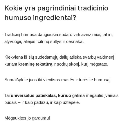
Kokie yra pagrindiniai tradicinio
humuso ingredientai?
Tradicinį humusą daugiausia sudaro virti avinžirniai, tahini,
alyvuogių aliejus, citrinų sultys ir česnakai.
Kiekviena iš šių sudedamųjų dalių atlieka svarbų vaidmenį
kuriant
kreminę tekstūrą
ir sodrų skonį, kurį mėgstate.
Sumaišykite juos iki vientisos masės ir turėsite humusą!
Tai
universalus patiekalas, kuriuo
galima mėgautis įvairiais
būdais – ir kaip padažu, ir kaip užtepėle.
Mėgaukitės jo gardumu!