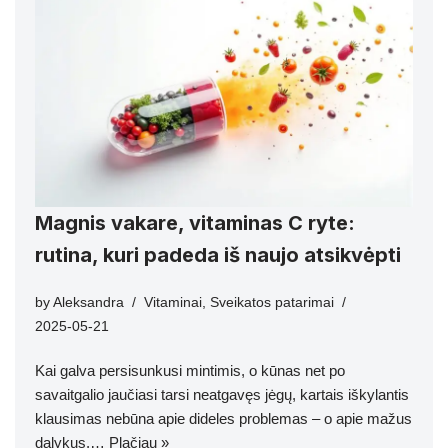
Magnis vakare, vitaminas C ryte:
rutina, kuri padeda iš naujo atsikvėpti
by
Aleksandra
Vitaminai
,
Sveikatos patarimai
2025-05-21
Kai galva persisunkusi mintimis, o kūnas net po
savaitgalio jaučiasi tarsi neatgavęs jėgų, kartais iškylantis
klausimas nebūna apie dideles problemas – o apie mažus
dalykus,…
Plačiau »