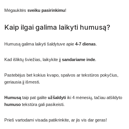
Mėgaukitės
sveiku pasirinkimu
!
Kaip ilgai galima laikyti humusą?
Humusą galima laikyti šaldytuve apie
4-7 dienas
.
Kad išliktų šviežias, laikykite jį
sandariame inde
.
Pastebėjus bet kokius kvapo, spalvos ar tekstūros pokyčius,
geriausia jį išmesti.
Humusą
taip pat galite
užšaldyti
iki 4 mėnesių, tačiau atšildyto
humuso
tekstūra gali pasikeisti.
Prieš vartodami visada patikrinkite, ar jis vis dar geras!