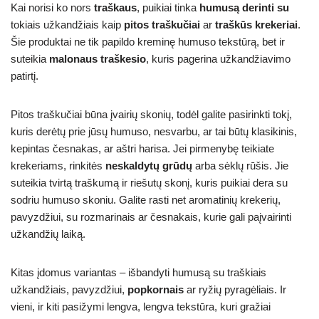
Kai norisi ko nors
traškaus
, puikiai tinka
humusą derinti su
tokiais užkandžiais kaip
pitos traškučiai
ar
traškūs krekeriai
.
Šie produktai ne tik papildo kreminę humuso tekstūrą, bet ir
suteikia
malonaus traškesio
, kuris pagerina užkandžiavimo
patirtį.
Pitos traškučiai būna įvairių skonių, todėl galite pasirinkti tokį,
kuris derėtų prie jūsų humuso, nesvarbu, ar tai būtų klasikinis,
kepintas česnakas, ar aštri harisa. Jei pirmenybę teikiate
krekeriams, rinkitės
neskaldytų grūdų
arba sėklų rūšis. Jie
suteikia tvirtą traškumą ir riešutų skonį, kuris puikiai dera su
sodriu humuso skoniu. Galite rasti net aromatinių krekerių,
pavyzdžiui, su rozmarinais ar česnakais, kurie gali paįvairinti
užkandžių laiką.
Kitas įdomus variantas – išbandyti humusą su traškiais
užkandžiais, pavyzdžiui,
popkornais
ar ryžių pyragėliais. Ir
vieni, ir kiti pasižymi lengva, lengva tekstūra, kuri gražiai