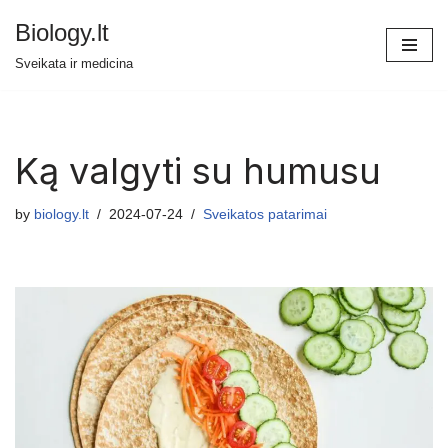
Biology.lt
Skip
Sveikata ir medicina
to
content
Ką valgyti su humusu
by
biology.lt
2024-07-24
Sveikatos patarimai