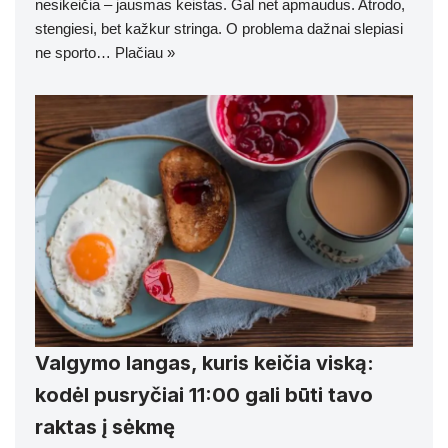
nesikeičia – jausmas keistas. Gal net apmaudus. Atrodo,
stengiesi, bet kažkur stringa. O problema dažnai slepiasi
ne sporto…
Plačiau »
Valgymo langas, kuris keičia viską:
kodėl pusryčiai 11:00 gali būti tavo
raktas į sėkmę