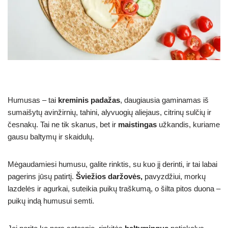
Humusas – tai
kreminis padažas
, daugiausia gaminamas iš
sumaišytų avinžirnių, tahini, alyvuogių aliejaus, citrinų sulčių ir
česnakų. Tai ne tik skanus, bet ir
maistingas
užkandis, kuriame
gausu baltymų ir skaidulų.
Mėgaudamiesi humusu, galite rinktis, su kuo jį derinti, ir tai labai
pagerins jūsų patirtį.
Šviežios daržovės,
pavyzdžiui, morkų
lazdelės ir agurkai, suteikia puikų traškumą, o šilta pitos duona –
puikų indą humusui semti.