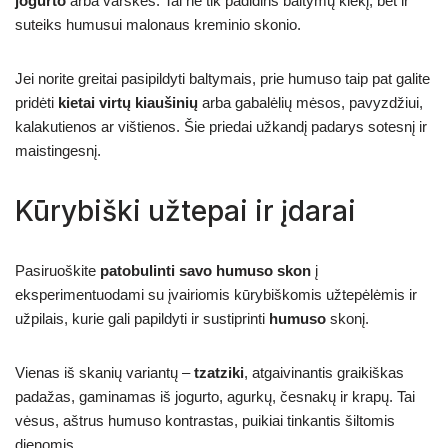
jogurto
arba varškės. Tai ne tik padidins baltymų kiekį, bet ir
suteiks humusui malonaus kreminio skonio.
Jei norite greitai pasipildyti baltymais, prie humuso taip pat galite
pridėti
kietai virtų kiaušinių
arba gabalėlių mėsos, pavyzdžiui,
kalakutienos ar vištienos. Šie priedai užkandį padarys sotesnį ir
maistingesnį.
Kūrybiški užtepai ir įdarai
Pasiruoškite
patobulinti savo humuso skon
į
eksperimentuodami su įvairiomis kūrybiškomis užtepėlėmis ir
užpilais, kurie gali papildyti ir sustiprinti
humuso
skonį.
Vienas iš skanių variantų –
tzatziki
, atgaivinantis graikiškas
padažas, gaminamas iš jogurto, agurkų, česnakų ir krapų. Tai
vėsus, aštrus humuso kontrastas, puikiai tinkantis šiltomis
dienomis.