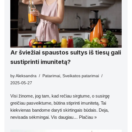
Ar šviežiai spaustos sultys iš tiesų gali
sustiprinti imunitetą?
by
Aleksandra
Patarimai
,
Sveikatos patarimai
2025-05-27
Visi žinome, jog tam, kad rečiau sirgtume, o susirgę
greičiau pasveiktume, būtina stiprinti imunitetą. Tai
kiekvienas bandome daryti skirtingais būdais. Deja,
nevisada sėkmingai. Vis daugiau…
Plačiau »