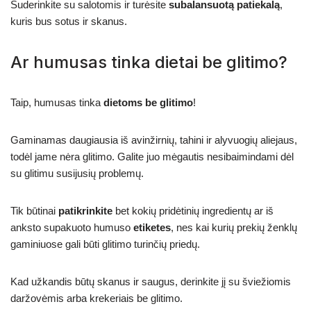
Suderinkite su salotomis ir turėsite
subalansuotą patiekalą
,
kuris bus sotus ir skanus.
Ar humusas tinka dietai be glitimo?
Taip, humusas tinka
dietoms be glitimo
!
Gaminamas daugiausia iš avinžirnių, tahini ir alyvuogių aliejaus,
todėl jame nėra glitimo. Galite juo mėgautis nesibaimindami dėl
su glitimu susijusių problemų.
Tik būtinai
patikrinkite
bet kokių pridėtinių ingredientų ar iš
anksto supakuoto humuso
etiketes
, nes kai kurių prekių ženklų
gaminiuose gali būti glitimo turinčių priedų.
Kad užkandis būtų skanus ir saugus, derinkite jį su šviežiomis
daržovėmis arba krekeriais be glitimo.