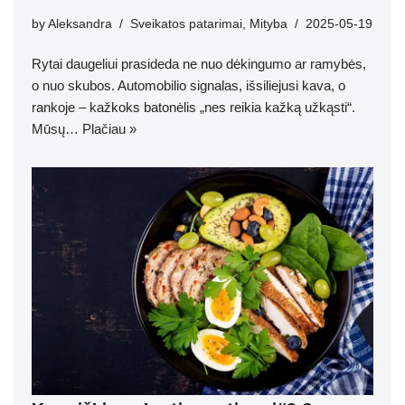
by
Aleksandra
Sveikatos patarimai
,
Mityba
2025-05-19
Rytai daugeliui prasideda ne nuo dėkingumo ar ramybės,
o nuo skubos. Automobilio signalas, išsiliejusi kava, o
rankoje – kažkoks batonėlis „nes reikia kažką užkąsti“.
Mūsų…
Plačiau »