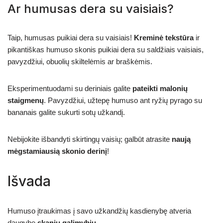
Ar humusas dera su vaisiais?
Taip, humusas puikiai dera su vaisiais!
Kreminė tekstūra
ir
pikantiškas humuso skonis puikiai dera su saldžiais vaisiais,
pavyzdžiui, obuolių skiltelėmis ar braškėmis.
Eksperimentuodami su deriniais galite
pateikti malonių
staigmenų
. Pavyzdžiui, užtepę humuso ant ryžių pyrago su
bananais galite sukurti sotų užkandį.
Nebijokite išbandyti skirtingų vaisių; galbūt atrasite
naują
mėgstamiausią skonio derinį
!
Išvada
Humuso įtraukimas į savo užkandžių kasdienybę atveria
daugybę
skanių galimybių
.