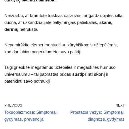
Nesvarbu, ar kramtote traškias daržoves, ar gardžiuojatės šilta
duona, ar užkandžiaujate baltymingais patiekalais,
skanių
derinių
netrūksta.
Nepamirškite eksperimentuoti su kūrybiškomis užtepėlėmis,
kad dar labiau pagerintumėte savo patirtį.
Taigi griebkite mėgstamus užtepėles ir mėgaukitės humuso
universalumu – tai paprastas būdas
sustiprinti skonį
ir
patenkinti savo potraukį!
PREVIOUS
NEXT
Toksoplazmozė: Simptomai,
Prostatos vėžys: Simptomai,
gydymas, prevencija
diagnozė, gydymas