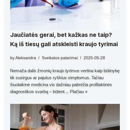
Jaučiatės gerai, bet kažkas ne taip?
Ką iš tiesų gali atskleisti kraujo tyrimai
by
Aleksandra
Sveikatos patarimai
2025-05-28
Nemaža dalis žmonių kraujo tyrimus vertina kaip būtinybę
tik susirgus ar pajutus ryškius simptomus. Tačiau
šiuolaikinė medicina vis dažniau pabrėžia profilaktinės
diagnostikos svarbą – būtent…
Plačiau »