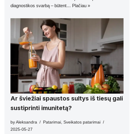
diagnostikos svarbą – būtent…
Plačiau »
Ar šviežiai spaustos sultys iš tiesų gali
sustiprinti imunitetą?
by
Aleksandra
Patarimai
,
Sveikatos patarimai
2025-05-27