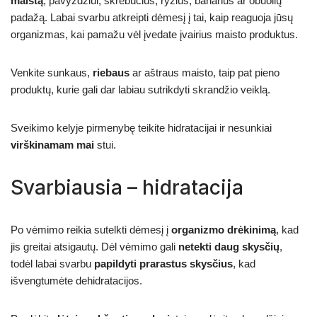
maistą
, pavyzdžiui, skrebučius, ryžius, bananus ar obuolių
padažą. Labai svarbu atkreipti dėmesį į tai, kaip reaguoja jūsų
organizmas, kai pamažu vėl įvedate įvairius maisto produktus.
Venkite sunkaus,
riebaus
ar aštraus maisto, taip pat pieno
produktų, kurie gali dar labiau sutrikdyti skrandžio veiklą.
Sveikimo kelyje pirmenybę teikite hidratacijai ir nesunkiai
virškinamam mai
stui.
Svarbiausia – hidratacija
Po vėmimo reikia sutelkti dėmesį į
organizmo drėkinimą
, kad
jis greitai atsigautų. Dėl vėmimo gali
netekti daug skysčių
,
todėl labai svarbu
papildyti prarastus skysčius
, kad
išvengtumėte dehidratacijos.