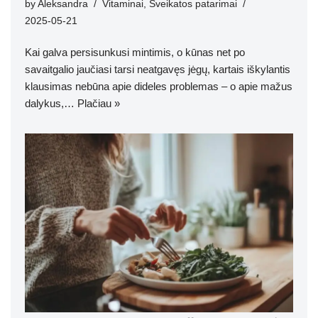
by
Aleksandra
Vitaminai
,
Sveikatos patarimai
2025-05-21
Kai galva persisunkusi mintimis, o kūnas net po
savaitgalio jaučiasi tarsi neatgavęs jėgų, kartais iškylantis
klausimas nebūna apie dideles problemas – o apie mažus
dalykus,…
Plačiau »