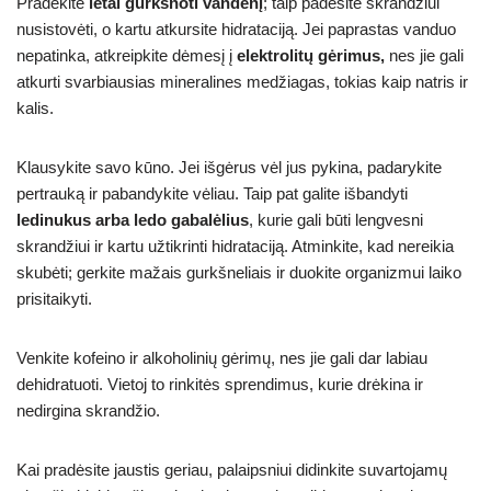
Pradėkite
lėtai gurkšnoti vandenį
; taip padėsite skrandžiui
nusistovėti, o kartu atkursite hidrataciją. Jei paprastas vanduo
nepatinka, atkreipkite dėmesį į
elektrolitų gėrimus,
nes jie gali
atkurti svarbiausias mineralines medžiagas, tokias kaip natris ir
kalis.
Klausykite savo kūno. Jei išgėrus vėl jus pykina, padarykite
pertrauką ir pabandykite vėliau. Taip pat galite išbandyti
ledinukus arba ledo gabalėlius
, kurie gali būti lengvesni
skrandžiui ir kartu užtikrinti hidrataciją. Atminkite, kad nereikia
skubėti; gerkite mažais gurkšneliais ir duokite organizmui laiko
prisitaikyti.
Venkite kofeino ir alkoholinių gėrimų, nes jie gali dar labiau
dehidratuoti. Vietoj to rinkitės sprendimus, kurie drėkina ir
nedirgina skrandžio.
Kai pradėsite jaustis geriau, palaipsniui didinkite suvartojamų