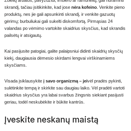
Žolelių arbatos, pavyzdžiui, imbiero ar ramunėlių, gali nuraminti
skrandį, tačiau įsitikinkite, kad jose
nėra kofeino
. Venkite pieno
produktų, nes jie gali apsunkinti skrandį, ir venkite gazuotų
gėrimų; burbuliukai gali sukelti diskomfortą. Pirmąsias 24
valandas po vėmimo vartokite skaidrius skysčius, kad skrandis
pailsėtų ir atsigautų.
Kai pasijusite patogiai, galite palaipsniui didinti skaidrių skysčių
kiekį, daugiausia dėmesio skirdami lengvai virškinamiems
skysčiams.
Visada įsiklausykite
į savo organizmą – jei
vėl pradės pykinti,
sulėtinkite tempą ir skirkite sau daugiau laiko. Vėl pradėti vartoti
skaidrius skysčius yra labai svarbus žingsnis siekiant pasijusti
geriau, todėl neskubėkite ir būkite kantrūs.
Įveskite neskanų maistą