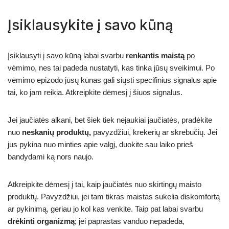
Įsiklausykite į savo kūną
Įsiklausyti į savo kūną labai svarbu
renkantis maistą
po
vėmimo, nes tai padeda nustatyti, kas tinka jūsų sveikimui. Po
vėmimo epizodo jūsų kūnas gali siųsti specifinius signalus apie
tai, ko jam reikia. Atkreipkite dėmesį į šiuos signalus.
Jei jaučiatės alkani, bet šiek tiek nejaukiai jaučiatės, pradėkite
nuo
neskanių produktų,
pavyzdžiui, krekerių ar skrebučių. Jei
jus pykina nuo minties apie valgį, duokite sau laiko prieš
bandydami ką nors naujo.
Atkreipkite dėmesį į tai, kaip jaučiatės nuo skirtingų maisto
produktų. Pavyzdžiui, jei tam tikras maistas sukelia diskomfortą
ar pykinimą, geriau jo kol kas venkite. Taip pat labai svarbu
drėkinti organizmą
; jei paprastas vanduo nepadeda,