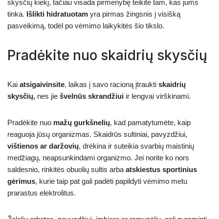
skysčių kiekį, tačiau visada pirmenybę teikite tam, kas jums
tinka.
Išlikti hidratuotam
yra pirmas žingsnis į visišką
pasveikimą, todėl po vėmimo laikykitės šio tikslo.
Pradėkite nuo skaidrių skysčių
Kai
atsigaivinsite
, laikas į savo racioną įtraukti
skaidrių
skysčių,
nes jie
švelnūs skrandžiui
ir lengvai virškinami.
Pradėkite nuo
mažų gurkšnelių
, kad pamatytumėte, kaip
reaguoja jūsų organizmas. Skaidrūs sultiniai, pavyzdžiui,
vištienos ar daržovių
, drėkina ir suteikia svarbių maistinių
medžiagų, neapsunkindami organizmo. Jei norite ko nors
saldesnio, rinkitės obuolių sultis arba
atskiestus sportinius
gėrimus
, kurie taip pat gali padėti papildyti vėmimo metu
prarastus elektrolitus.