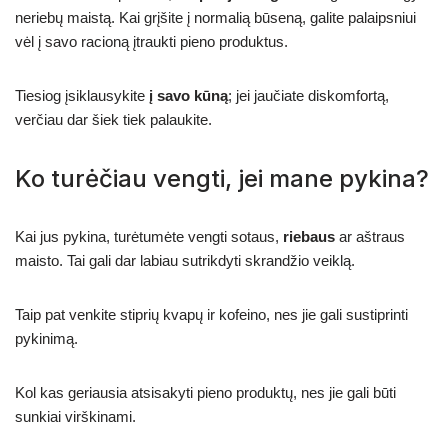
neriebų maistą. Kai grįšite į normalią būseną, galite palaipsniui
vėl į savo racioną įtraukti pieno produktus.
Tiesiog įsiklausykite
į savo kūną
; jei jaučiate diskomfortą,
verčiau dar šiek tiek palaukite.
Ko turėčiau vengti, jei mane pykina?
Kai jus pykina, turėtumėte vengti sotaus,
riebaus
ar aštraus
maisto. Tai gali dar labiau sutrikdyti skrandžio veiklą.
Taip pat venkite stiprių kvapų ir kofeino, nes jie gali sustiprinti
pykinimą.
Kol kas geriausia atsisakyti pieno produktų, nes jie gali būti
sunkiai virškinami.