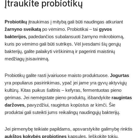
Įtraukite probiotikų
Probiotikų
įtraukimas į mitybą gali būti naudingas atkuriant
žarnyno sveikatą
po vėmimo. Probiotikai – tai
gyvos
bakterijos,
padedančios subalansuoti žarnyno mikrobiomą,
kuris po vėmimo gali būti sutrikęs. Vėl įvesdami šių gerųjų
bakterijų, galite palaikyti virškinimą ir pagerinti maistinių
medžiagų įsisavinimą.
Probiotikų galite rasti įvairiuose maisto produktuose.
Jogurtas
yra populiarus pasirinkimas, ypač jei jame yra gyvų aktyviųjų
kultūrų. Kitas puikus šaltinis – kefyras, fermentuotas pieno
gėrimas. Jei nemėgstate pieno produktų, išbandykite
raugintas
daržoves,
pavyzdžiui, raugintus kopūstus ar kimči. Šie
produktai gali suteikti jums reikalingų naudingųjų bakterijų.
Jei pirmenybę teikiate papildams, apsvarstykite galimybę rinktis
aukštos kokybės probiotines
kapsules. Ieškokite tokių,