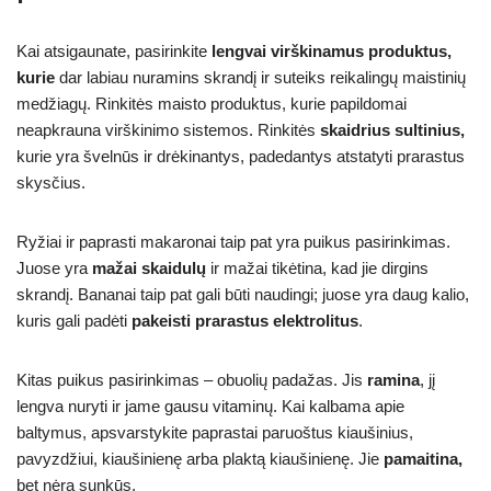
Kai atsigaunate, pasirinkite
lengvai virškinamus produktus,
kurie
dar labiau nuramins skrandį ir suteiks reikalingų maistinių
medžiagų. Rinkitės maisto produktus, kurie papildomai
neapkrauna virškinimo sistemos. Rinkitės
skaidrius sultinius,
kurie yra švelnūs ir drėkinantys, padedantys atstatyti prarastus
skysčius.
Ryžiai ir paprasti makaronai taip pat yra puikus pasirinkimas.
Juose yra
mažai skaidulų
ir mažai tikėtina, kad jie dirgins
skrandį. Bananai taip pat gali būti naudingi; juose yra daug kalio,
kuris gali padėti
pakeisti prarastus elektrolitus
.
Kitas puikus pasirinkimas – obuolių padažas. Jis
ramina
, jį
lengva nuryti ir jame gausu vitaminų. Kai kalbama apie
baltymus, apsvarstykite paprastai paruoštus kiaušinius,
pavyzdžiui, kiaušinienę arba plaktą kiaušinienę. Jie
pamaitina,
bet nėra sunkūs.