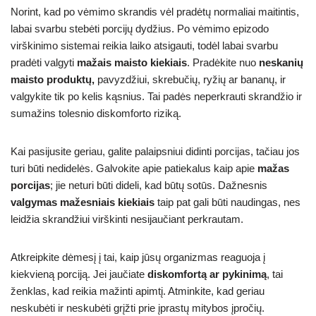
Norint, kad po vėmimo skrandis vėl pradėtų normaliai maitintis,
labai svarbu stebėti porcijų dydžius. Po vėmimo epizodo
virškinimo sistemai reikia laiko atsigauti, todėl labai svarbu
pradėti valgyti
mažais maisto kiekiais
. Pradėkite nuo
neskanių
maisto produktų,
pavyzdžiui, skrebučių, ryžių ar bananų, ir
valgykite tik po kelis kąsnius. Tai padės neperkrauti skrandžio ir
sumažins tolesnio diskomforto riziką.
Kai pasijusite geriau, galite palaipsniui didinti porcijas, tačiau jos
turi būti nedidelės. Galvokite apie patiekalus kaip apie
mažas
porcijas
; jie neturi būti dideli, kad būtų sotūs. Dažnesnis
valgymas mažesniais kiekiais
taip pat gali būti naudingas, nes
leidžia skrandžiui virškinti nesijaučiant perkrautam.
Atkreipkite dėmesį į tai, kaip jūsų organizmas reaguoja į
kiekvieną porciją. Jei jaučiate
diskomfortą ar pykinimą
, tai
ženklas, kad reikia mažinti apimtį. Atminkite, kad geriau
neskubėti ir neskubėti grįžti prie įprastų mitybos įpročių.