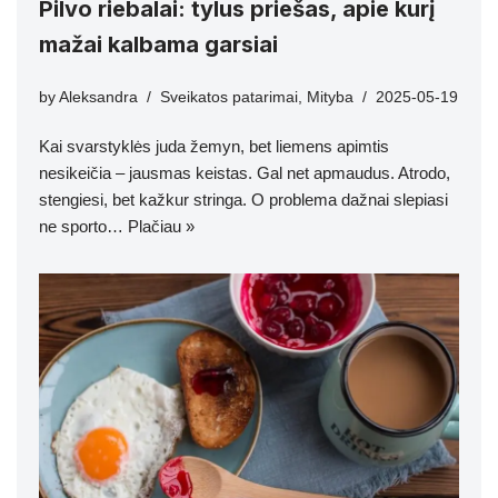
Pilvo riebalai: tylus priešas, apie kurį
mažai kalbama garsiai
by
Aleksandra
Sveikatos patarimai
,
Mityba
2025-05-19
Kai svarstyklės juda žemyn, bet liemens apimtis
nesikeičia – jausmas keistas. Gal net apmaudus. Atrodo,
stengiesi, bet kažkur stringa. O problema dažnai slepiasi
ne sporto…
Plačiau »