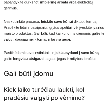
pabandykite gurkšnoti
imbierinę arbatą
arba elektrolitų
gėrimus.
Neskubinkite proceso;
leiskite savo kūnui
diktuoti tempą.
Pradėkite lėtai ir palaipsniui, grįžus apetitui, vėl įveskite įvairius
maisto produktus. Gali būti, kad kai kuriomis dienomis galėsite
valgyti daugiau nei kitomis, ir tai yra gerai.
Pasitikėdami savo instinktais ir
įsiklausydami į savo kūną
galite
lengviau atsigauti
, atgauti jėgas ir mitybos įpročius.
Gali būti įdomu
Kiek laiko turėčiau laukti, kol
pradėsiu valgyti po vėmimo?