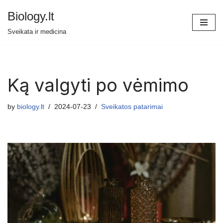
Biology.lt
Skip
Sveikata ir medicina
to
content
Ką valgyti po vėmimo
by
biology.lt
2024-07-23
Sveikatos patarimai