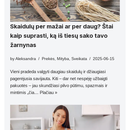
Skaidulų per mažai ar per daug? Štai
kaip suprasti, ką iš tiesų sako tavo
žarnynas
by
Aleksandra
Prekės
,
Mityba
,
Sveikata
2025-06-15
Vieni pradeda valgyti daugiau skaidulų ir džiaugiasi
pagerėjusia savijauta. Kiti – dar net nespėję užbaigti
pakuotės – jau skundžiasi pilvo pūtimu, spazmais ir
mintimis „čia…
Plačiau »