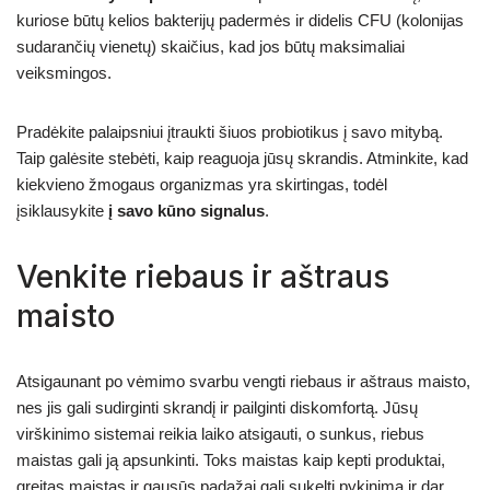
kuriose būtų kelios bakterijų padermės ir didelis CFU (kolonijas
sudarančių vienetų) skaičius, kad jos būtų maksimaliai
veiksmingos.
Pradėkite palaipsniui įtraukti šiuos probiotikus į savo mitybą.
Taip galėsite stebėti, kaip reaguoja jūsų skrandis. Atminkite, kad
kiekvieno žmogaus organizmas yra skirtingas, todėl
įsiklausykite
į savo kūno signalus
.
Venkite riebaus ir aštraus
maisto
Atsigaunant po vėmimo svarbu vengti riebaus ir aštraus maisto,
nes jis gali sudirginti skrandį ir pailginti diskomfortą. Jūsų
virškinimo sistemai reikia laiko atsigauti, o sunkus, riebus
maistas gali ją apsunkinti. Toks maistas kaip kepti produktai,
greitas maistas ir gausūs padažai gali sukelti pykinimą ir dar