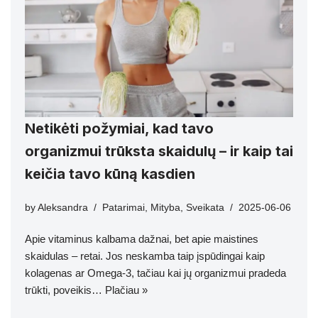
Netikėti požymiai, kad tavo
organizmui trūksta skaidulų – ir kaip tai
keičia tavo kūną kasdien
by
Aleksandra
Patarimai
,
Mityba
,
Sveikata
2025-06-06
Apie vitaminus kalbama dažnai, bet apie maistines
skaidulas – retai. Jos neskamba taip įspūdingai kaip
kolagenas ar Omega-3, tačiau kai jų organizmui pradeda
trūkti, poveikis…
Plačiau »