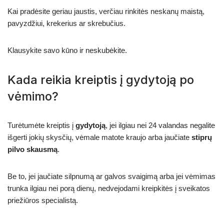
Kai pradėsite geriau jaustis, verčiau rinkitės neskanų maistą,
pavyzdžiui, krekerius ar skrebučius.
Klausykite savo kūno ir neskubėkite.
Kada reikia kreiptis į gydytoją po
vėmimo?
Turėtumėte kreiptis į
gydytoją
, jei ilgiau nei 24 valandas negalite
išgerti jokių skysčių, vėmale matote kraujo arba jaučiate
stiprų
pilvo skausmą
.
Be to, jei jaučiate silpnumą ar galvos svaigimą arba jei vėmimas
trunka ilgiau nei porą dienų, nedvejodami kreipkitės į sveikatos
priežiūros specialistą.