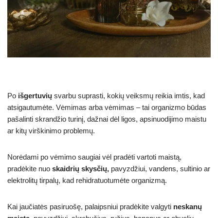
Po
išgertuvių
svarbu suprasti, kokių veiksmų reikia imtis, kad
atsigautumėte. Vėmimas arba vėmimas – tai organizmo būdas
pašalinti skrandžio turinį, dažnai dėl ligos, apsinuodijimo maistu
ar kitų virškinimo problemų.
Norėdami po vėmimo saugiai vėl pradėti vartoti maistą,
pradėkite nuo
skaidrių skysčių,
pavyzdžiui, vandens, sultinio ar
elektrolitų tirpalų, kad rehidratuotumėte organizmą.
Kai jaučiatės pasiruošę, palaipsniui pradėkite valgyti
neskanų