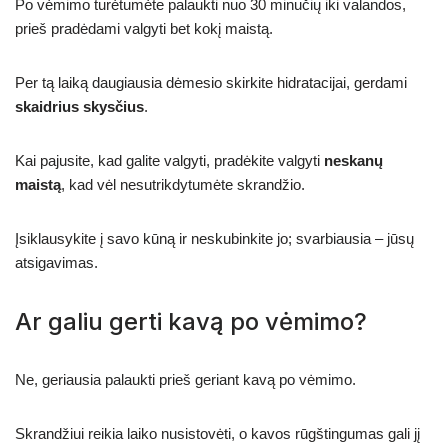
Po vėmimo turėtumėte palaukti nuo 30 minučių iki valandos,
prieš pradėdami valgyti bet kokį maistą.
Per tą laiką daugiausia dėmesio skirkite hidratacijai, gerdami
skaidrius skysčius
.
Kai pajusite, kad galite valgyti, pradėkite valgyti
neskanų
maistą
, kad vėl nesutrikdytumėte skrandžio.
Įsiklausykite į savo kūną ir neskubinkite jo; svarbiausia – jūsų
atsigavimas.
Ar galiu gerti kavą po vėmimo?
Ne, geriausia palaukti prieš geriant kavą po vėmimo.
Skrandžiui reikia laiko nusistovėti, o kavos rūgštingumas gali jį