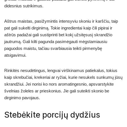
didesnius sutrikimus.
Aštrus maistas, pasižymintis intensyviu skoniu ir karščiu, taip
pat gali sukelti dirginimą. Tokie ingredientai kaip čili pipirai ir
aštrūs padažai gali sustiprinti bet kokį užsitęsusį skrandžio
jautrumą. Gali kilti pagunda pasimėgauti mėgstamiausiu
paguodos maistu, tačiau svarbiausia teikti pirmenybę
atsigavimui.
Rinkitės nesudėtingus, lengvai virškinamus patiekalus, tokius
kaip skrebučiai, krekeriai ar ryžiai, kurie nesukels sunkumų jūsų
skrandžiui. Jei norisi ko nors aromatingesnio, apsvarstykite
švelnias žoleles ar prieskonius. Jie gali suteikti skonio be
dirginimo pavojaus.
Stebėkite porcijų dydžius