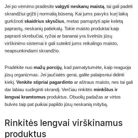
Jei po vėmimo pradėsite
valgyti neskanų maistą
, tai gali padėti
skrandžiui grįžti į normalią būseną. Kai jums pavyks kurį laiką
gurkšnoti
skaidrius skysčius
, metas pamąstyti apie keletą
paprastų, neskanių patiekalų. Tokie maisto produktai kaip
paprasti skrebučiai, ryžiai ar bananai yra švelnūs jūsų
virškinimo sistemai ir gali suteikti jums reikalingo maisto,
neapsunkindami skrandžio.
Pradėkite nuo
mažų porcijų
, kad pamatytumėte, kaip reaguoja
jūsų organizmas. Jei jaučiatės gerai, galite palaipsniui didinti
kiekį.
Venkite stipriai pagardinto
ar aštraus maisto, nes tai gali
dar labiau sudirginti skrandį. Verčiau rinkitės
minkštus ir
lengvai kramtomus
produktus. Obuolių padažas ar virtos
bulvės taip pat puikiai papildo jūsų neskanią mitybą.
Rinkitės lengvai virškinamus
produktus