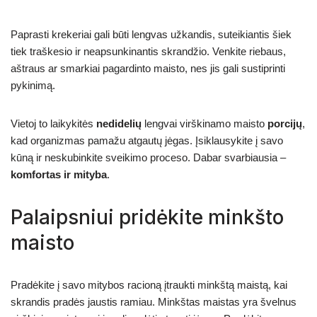
Paprasti krekeriai gali būti lengvas užkandis, suteikiantis šiek
tiek traškesio ir neapsunkinantis skrandžio. Venkite riebaus,
aštraus ar smarkiai pagardinto maisto, nes jis gali sustiprinti
pykinimą.
Vietoj to laikykitės
nedidelių
lengvai virškinamo maisto
porcijų
,
kad organizmas pamažu atgautų jėgas. Įsiklausykite į savo
kūną ir neskubinkite sveikimo proceso. Dabar svarbiausia –
komfortas ir mityba
.
Palaipsniui pridėkite minkšto
maisto
Pradėkite į savo mitybos racioną įtraukti minkštą maistą, kai
skrandis pradės jaustis ramiau. Minkštas maistas yra švelnus