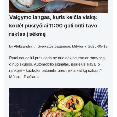
Valgymo langas, kuris keičia viską:
kodėl pusryčiai 11:00 gali būti tavo
raktas į sėkmę
by
Aleksandra
Sveikatos patarimai
,
Mityba
2025-05-19
Rytai daugeliui prasideda ne nuo dėkingumo ar ramybės,
o nuo skubos. Automobilio signalas, išsiliejusi kava, o
rankoje – kažkoks batonėlis „nes reikia kažką užkąsti“.
Mūsų…
Plačiau »