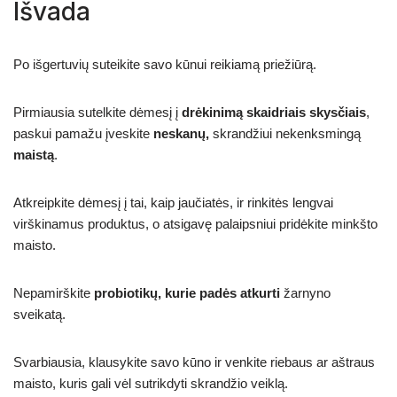
Išvada
Po išgertuvių suteikite savo kūnui reikiamą priežiūrą.
Pirmiausia sutelkite dėmesį į
drėkinimą skaidriais skysčiais
,
paskui pamažu įveskite
neskanų,
skrandžiui nekenksmingą
maistą
.
Atkreipkite dėmesį į tai, kaip jaučiatės, ir rinkitės lengvai
virškinamus produktus, o atsigavę palaipsniui pridėkite minkšto
maisto.
Nepamirškite
probiotikų, kurie padės atkurti
žarnyno
sveikatą.
Svarbiausia, klausykite savo kūno ir venkite riebaus ar aštraus
maisto, kuris gali vėl sutrikdyti skrandžio veiklą.