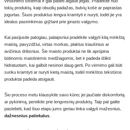
virškinimo sistemai ir gali padėti atgauti jėgas. Pradėkite nuo
tokių produktų, kaip obuolių padažas, bulvių košė ar paprastas
jogurtas. Šiuos produktus lengva kramtyti ir nuryti, todėl jie yra
idealus pasirinkimas grįžtant prie įprasto valgymo.
Kai pasijusite patogiau, palaipsniui pradėkite valgyti kitą minkštą
maistą, pavyzdžiui, virtas morkas, plaktus kiaušinius ar
avižinius dribsnius. Šie maisto produktai ne tik aprūpina
būtinomis maistinėmis medžiagomis, bet ir padeda išlikti
hidratuotam, kai galbūt nesinori daug gerti. Po vėmimo gali būti
sunku kramtyti ar nuryti kietą maistą, todėl minkštos tekstūros
produktai padeda atsigauti.
Šio proceso metu klausykite savo kūno; jei jaučiate diskomfortą
ar pykinimą, pereikite prie lengvesnių produktų. Taip pat galite
pastebėti, kad šiuo etapu jums geriau tinka valgyti mažesnius,
dažnesnius patiekalus
.