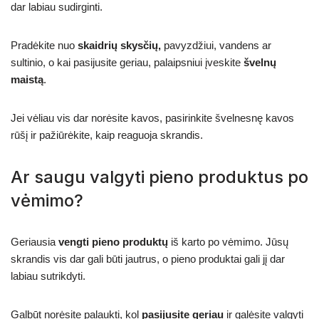
dar labiau sudirginti.
Pradėkite nuo
skaidrių skysčių,
pavyzdžiui, vandens ar
sultinio, o kai pasijusite geriau, palaipsniui įveskite
švelnų
maistą
.
Jei vėliau vis dar norėsite kavos, pasirinkite švelnesnę kavos
rūšį ir pažiūrėkite, kaip reaguoja skrandis.
Ar saugu valgyti pieno produktus po
vėmimo?
Geriausia
vengti pieno produktų
iš karto po vėmimo. Jūsų
skrandis vis dar gali būti jautrus, o pieno produktai gali jį dar
labiau sutrikdyti.
Galbūt norėsite palaukti, kol
pasijusite geriau
ir galėsite valgyti