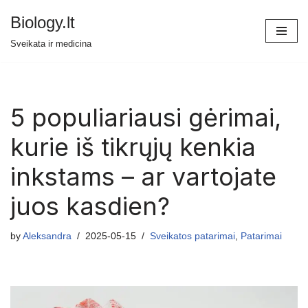
Biology.lt
Skip
Sveikata ir medicina
to
content
5 populiariausi gėrimai,
kurie iš tikrųjų kenkia
inkstams – ar vartojate
juos kasdien?
by
Aleksandra
2025-05-15
Sveikatos patarimai
,
Patarimai