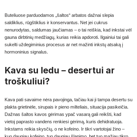
Buteliuose parduodamos „šaltos“ arbatos dažnai slepia
saldiklius, rūgštiklius ir konservantus. Net jei cukrus
nenurodytas, saldumas jaučiamas – o tai reiškia, kad inkstai vėl
gauna dirbtinių medžiagų, kurias reikia apdoroti. Ilgainiui tai gali
sukelti uždegiminius procesus ar net mažinti inkstų atsaką į
hormoninius signalus.
Kava su ledu – desertui ar
troškuliui?
Kava pati savaime nėra pavojinga, tačiau kai ji tampa desertu su
plakta grietinėle, sirupais ir pieno milteliais, situacija pasikeičia.
Dažnas šaltos kavos gėrimas ypač vasarą gali reikšti, kad
vietoj paprasto vandens renkiesi gėrimą, kuris dehidratuoja.
Inkstams reikia skysčių, o ne kofeino. Ir tikri vartotojai žino –
kuo daugiau kofeino, tuo daugiau šlapimo, bet tuo mažiau tikro