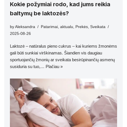
Kokie požymiai rodo, kad jums reikia
baltymų be laktozės?
by
Aleksandra
Patarimai
,
aktualu
,
Prekės
,
Sveikata
2025-08-26
Laktozė – natūralus pieno cukrus – kai kuriems žmonėms
gali būti sunkiai virškinamas. Šiandien vis daugiau
sportuojančių žmonių ar sveikata besirūpinančių asmenų
susiduria su tuo,…
Plačiau »