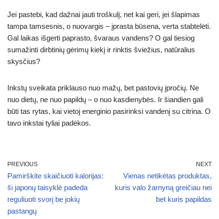
Jei pastebi, kad dažnai jauti troškulį, net kai geri, jei šlapimas
tampa tamsesnis, o nuovargis – įprasta būsena, verta stabtelėti.
Gal laikas išgerti paprasto, švaraus vandens? O gal tiesiog
sumažinti dirbtinių gėrimų kiekį ir rinktis šviežius, natūralius
skysčius?
Inkstų sveikata priklauso nuo mažų, bet pastovių įpročių. Ne
nuo dietų, ne nuo papildų – o nuo kasdienybės. Ir šiandien gali
būti tas rytas, kai vietoj energinio pasirinksi vandenį su citrina. O
tavo inkstai tyliai padėkos.
PREVIOUS
NEXT
Pamirškite skaičiuoti kalorijas:
Vienas netikėtas produktas,
ši japonų taisyklė padeda
kuris valo žarnyną greičiau nei
reguliuoti svorį be jokių
bet kuris papildas
pastangų