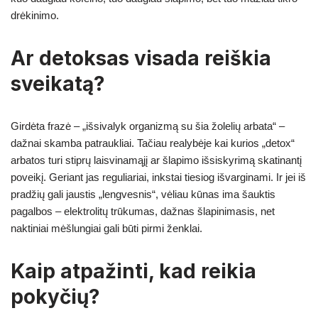
drėkinimo.
Ar detoksas visada reiškia
sveikatą?
Girdėta frazė – „išsivalyk organizmą su šia žolelių arbata“ –
dažnai skamba patraukliai. Tačiau realybėje kai kurios „detox“
arbatos turi stiprų laisvinamąjį ar šlapimo išsiskyrimą skatinantį
poveikį. Geriant jas reguliariai, inkstai tiesiog išvarginami. Ir jei iš
pradžių gali jaustis „lengvesnis“, vėliau kūnas ima šauktis
pagalbos – elektrolitų trūkumas, dažnas šlapinimasis, net
naktiniai mėšlungiai gali būti pirmi ženklai.
Kaip atpažinti, kad reikia
pokyčių?