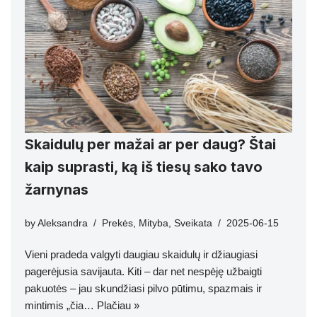
Skaidulų per mažai ar per daug? Štai
kaip suprasti, ką iš tiesų sako tavo
žarnynas
by
Aleksandra
Prekės
,
Mityba
,
Sveikata
2025-06-15
Vieni pradeda valgyti daugiau skaidulų ir džiaugiasi
pagerėjusia savijauta. Kiti – dar net nespėję užbaigti
pakuotės – jau skundžiasi pilvo pūtimu, spazmais ir
mintimis „čia…
Plačiau »