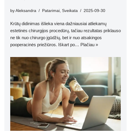
by
Aleksandra
Patarimai
,
Sveikata
2025-09-30
Krūtų didinimas išlieka viena dažniausiai atliekamų
estetinės chirurgijos procedūrų, tačiau rezultatas priklauso
ne tik nuo chirurgo įgūdžių, bet ir nuo atsakingos
pooperacinės priežiūros. Iškart po…
Plačiau »