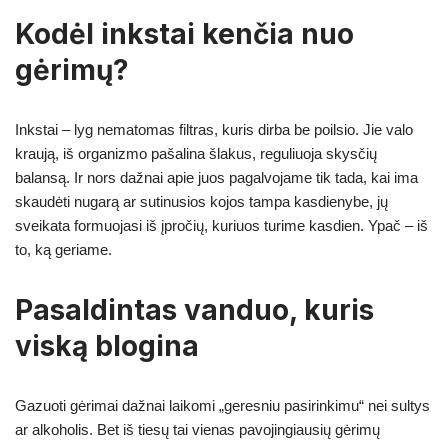
Kodėl inkstai kenčia nuo
gėrimų?
Inkstai – lyg nematomas filtras, kuris dirba be poilsio. Jie valo
kraują, iš organizmo pašalina šlakus, reguliuoja skysčių
balansą. Ir nors dažnai apie juos pagalvojame tik tada, kai ima
skaudėti nugarą ar sutinusios kojos tampa kasdienybe, jų
sveikata formuojasi iš įpročių, kuriuos turime kasdien. Ypač – iš
to, ką geriame.
Pasaldintas vanduo, kuris
viską blogina
Gazuoti gėrimai dažnai laikomi „geresniu pasirinkimu“ nei sultys
ar alkoholis. Bet iš tiesų tai vienas pavojingiausių gėrimų