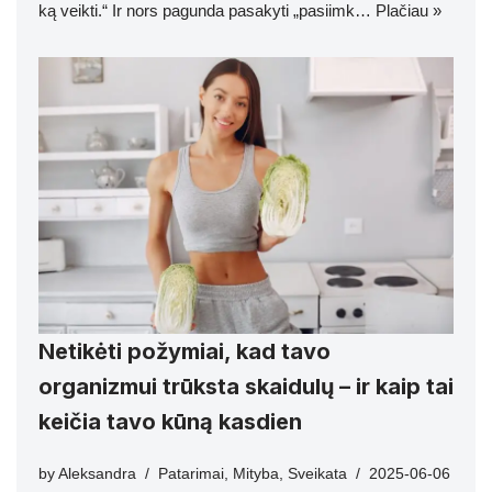
ką veikti.“ Ir nors pagunda pasakyti „pasiimk…
Plačiau »
Netikėti požymiai, kad tavo
organizmui trūksta skaidulų – ir kaip tai
keičia tavo kūną kasdien
by
Aleksandra
Patarimai
,
Mityba
,
Sveikata
2025-06-06