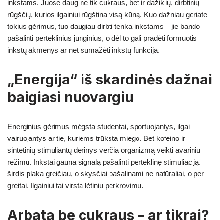
inkstams. Juose daug ne tik cukraus, bet ir dažiklių, dirbtinių
rūgščių, kurios ilgainiui rūgština visą kūną. Kuo dažniau geriate
tokius gėrimus, tuo daugiau dirbti tenka inkstams – jie bando
pašalinti perteklinius junginius, o dėl to gali pradėti formuotis
inkstų akmenys ar net sumažėti inkstų funkcija.
„Energija“ iš skardinės dažnai
baigiasi nuovargiu
Energinius gėrimus mėgsta studentai, sportuojantys, ilgai
vairuojantys ar tie, kuriems trūksta miego. Bet kofeino ir
sintetinių stimuliantų derinys verčia organizmą veikti avariniu
režimu. Inkstai gauna signalą pašalinti perteklinę stimuliaciją,
širdis plaka greičiau, o skysčiai pašalinami ne natūraliai, o per
greitai. Ilgainiui tai virsta lėtiniu perkrovimu.
Arbata be cukraus – ar tikrai?