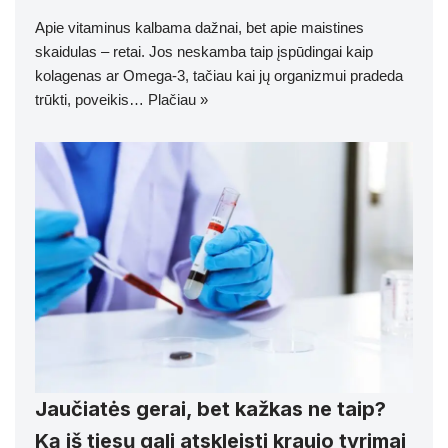
Apie vitaminus kalbama dažnai, bet apie maistines
skaidulas – retai. Jos neskamba taip įspūdingai kaip
kolagenas ar Omega-3, tačiau kai jų organizmui pradeda
trūkti, poveikis…
Plačiau »
Jaučiatės gerai, bet kažkas ne taip?
Ką iš tiesų gali atskleisti kraujo tyrimai