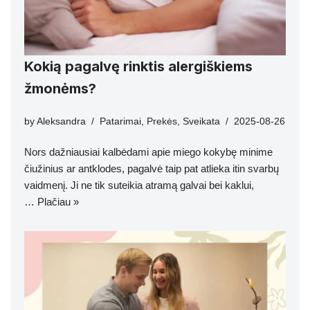
Kokią pagalvę rinktis alergiškiems
žmonėms?
by
Aleksandra
Patarimai
,
Prekės
,
Sveikata
2025-08-26
Nors dažniausiai kalbėdami apie miego kokybę minime
čiužinius ar antklodes, pagalvė taip pat atlieka itin svarbų
vaidmenį. Ji ne tik suteikia atramą galvai bei kaklui,
…
Plačiau »