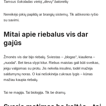
Tamsus šokoladas vietoj „dievų“ batonėlių
Nereikėjo jokių papildų ar brangių sistemų. Tik aiškesnio ryšio
su savimi.
Mitai apie riebalus vis dar
gajūs
Žmonės vis dar bijo riebalų. Sviestas – „blogas“, kiauliena –
„nuodai“. Bet tiesa slypi kitur. Riebus maistas gali būti sveikas,
jeigu valgomas su protu. Jis nekelia insulino, todėl mažėja
saldumynų noras. O kai nešokinėja cukraus lygis – kūnas
mažiau kaupia riebalų.
Tai ne magija. Tai biologija. Tik be dramų.