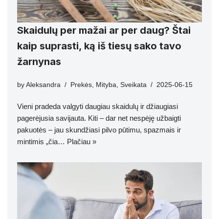
Skaidulų per mažai ar per daug? Štai
kaip suprasti, ką iš tiesų sako tavo
žarnynas
by
Aleksandra
Prekės
,
Mityba
,
Sveikata
2025-06-15
Vieni pradeda valgyti daugiau skaidulų ir džiaugiasi
pagerėjusia savijauta. Kiti – dar net nespėję užbaigti
pakuotės – jau skundžiasi pilvo pūtimu, spazmais ir
mintimis „čia…
Plačiau »