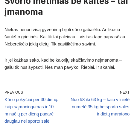
Svorio metimas be kaltės – tai
įmanoma
Niekas nenori visą gyvenimą bijoti sūrio gabalėlio. Ar likusio
šaukšto grietinės. Kai tik tai paleidau – viskas tapo paprasčiau.
Nebereikėjo jokių dietų. Tik pasitikėjimo savimi.
Ir jei kažkas sako, kad be kalorijų skaičiavimo neįmanoma –
galiu tik nusišypsoti. Nes man pavyko. Riebiai. Ir skaniai.
PREVIOUS
NEXT
Kūno pokyčiai per 30 dienų:
Nuo 98 iki 63 kg – kaip vilnietė
kaip sąmoningumas ir 10
numetė 35 kg be sporto salės
minučių per dieną padarė
ir dietų maratono
daugiau nei sporto salė