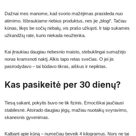
Dažnai mes manome, kad svorio mažėjimas prasideda nuo
atimimo. Išbraukiame riebius produktus, nes jie „blogi“. Tačiau
kūnas, likęs be sočių riebalų, vis prašo užkąsti. Ir taip sukamės
užkandžių rate, kurio niekada neužtenka.
Kai įtraukiau daugiau riebesnio maisto, stebuklingai sumažėjo
noras kramsnoti naktį. Alkis tapo retas svečias. O jei jis
pasirodydavo – tai būdavo tikras, aiškus ir nepiktas.
Kas pasikeitė per 30 dienų?
Tiesą sakant, pokytis buvo ne tik fizinis. Emociškai jaučiausi
stabilesnė. Atsirado daugiau jėgų, mažiau nuotaikų svyravimo,
skanesnis gyvenimas.
Kalbant apie kūną – numečiau beveik 4 kilogramus. Nors ne tai