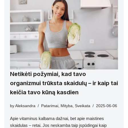
Netikėti požymiai, kad tavo
organizmui trūksta skaidulų – ir kaip tai
keičia tavo kūną kasdien
by
Aleksandra
Patarimai
,
Mityba
,
Sveikata
2025-06-06
Apie vitaminus kalbama dažnai, bet apie maistines
skaidulas – retai. Jos neskamba taip įspūdingai kaip