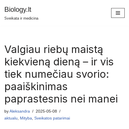
Biology.lt
Skip
Sveikata ir medicina
to
content
Valgiau riebų maistą
kiekvieną dieną – ir vis
tiek numečiau svorio:
paaiškinimas
paprastesnis nei manei
by
Aleksandra
2025-05-08
aktualu
,
Mityba
,
Sveikatos patarimai