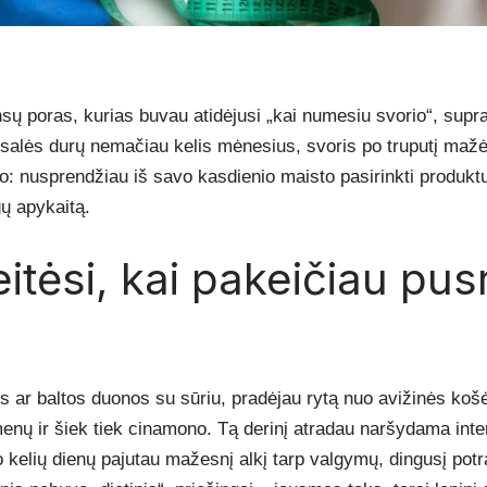
nsų poras, kurias buvau atidėjusi „kai numesiu svorio“, supr
 salės durų nemačiau kelis mėnesius, svoris po truputį mažė
: nusprendžiau iš savo kasdienio maisto pasirinkti produktus
gų apykaitą.
itėsi, kai pakeičiau pus
ės ar baltos duonos su sūriu, pradėjau rytą nuo avižinės košė
enų ir šiek tiek cinamono. Tą derinį atradau naršydama inter
kelių dienų pajutau mažesnį alkį tarp valgymų, dingusį pot