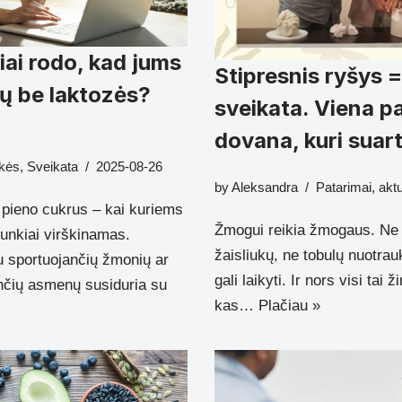
ai rodo, kad jums
Stipresnis ryšys =
mų be laktozės?
sveikata. Viena p
dovana, kuri suar
kės
,
Sveikata
2025-08-26
by
Aleksandra
Patarimai
,
akt
 pieno cukrus – kai kuriems
Žmogui reikia žmogaus. Ne 
unkiai virškinamas.
žaisliukų, ne tobulų nuotrau
u sportuojančių žmonių ar
gali laikyti. Ir nors visi tai ž
nčių asmenų susiduria su
kas…
Plačiau »