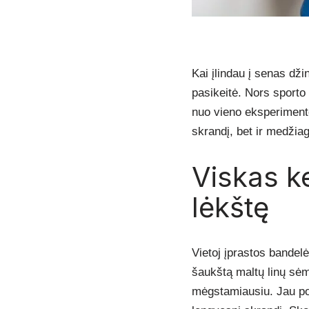
Kai įlindau į senas dži
pasikeitė. Nors sporto
nuo vieno eksperimento
skrandį, bet ir medžia
Viskas ke
lėkštę
Vietoj įprastos bandel
šaukštą maltų linų sėm
mėgstamiausiu. Jau po 