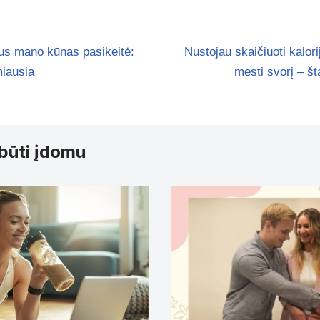
us mano kūnas pasikeitė:
Nustojau skaičiuoti kalori
miausia
mesti svorį – št
 būti įdomu