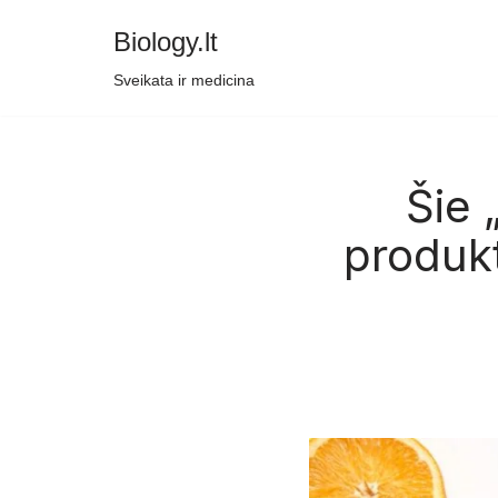
Biology.lt
Skip
Sveikata ir medicina
to
content
Šie 
produk