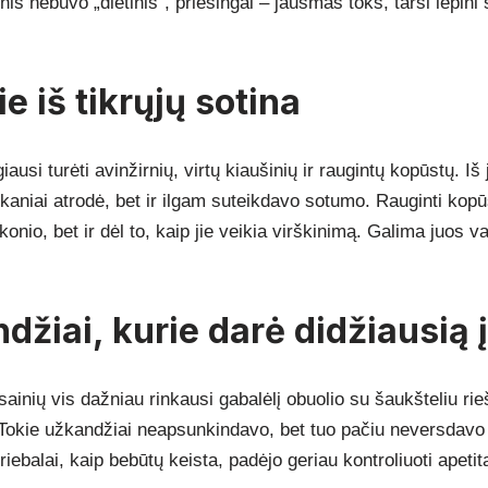
is nebuvo „dietinis“, priešingai – jausmas toks, tarsi lepini
ie iš tikrųjų sotina
ausi turėti avinžirnių, virtų kiaušinių ir raugintų kopūstų. I
skaniai atrodė, bet ir ilgam suteikdavo sotumo. Rauginti kopū
konio, bet ir dėl to, kaip jie veikia virškinimą. Galima juos v
džiai, kurie darė didžiausią 
sainių vis dažniau rinkausi gabalėlį obuolio su šaukšteliu rie
 Tokie užkandžiai neapsunkindavo, bet tuo pačiu neversdavo 
iebalai, kaip bebūtų keista, padėjo geriau kontroliuoti apetit