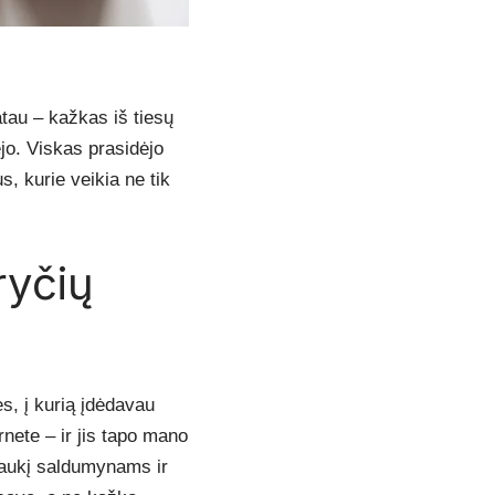
atau – kažkas iš tiesų
jo. Viskas prasidėjo
, kurie veikia ne tik
ryčių
s, į kurią įdėdavau
nete – ir jis tapo mano
raukį saldumynams ir