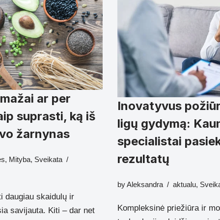
 mažai ar per
Inovatyvus požiūri
ip suprasti, ką iš
ligų gydymą: Kau
avo žarnynas
specialistai pasie
rezultatų
ės
,
Mityba
,
Sveikata
by
Aleksandra
aktualu
,
Sveik
i daugiau skaidulų ir
Kompleksinė priežiūra ir m
a savijauta. Kiti – dar net