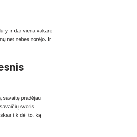
dury ir dar viena vakare
mų net nebesinorėjo. Ir
vesnis
ą savaitę pradėjau
 savaičių svoris
skas tik dėl to, ką