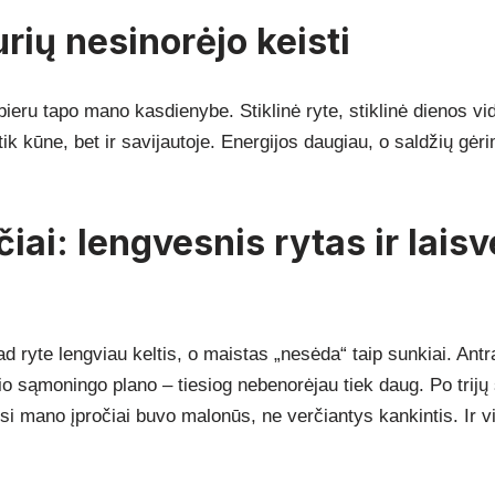
rių nesinorėjo keisti
bieru tapo mano kasdienybe. Stiklinė ryte, stiklinė dienos vi
ik kūne, bet ir savijautoje. Energijos daugiau, o saldžių gėri
iai: lengvesnis rytas ir lais
d ryte lengviau keltis, o maistas „nesėda“ taip sunkiai. Antr
io sąmoningo plano – tiesiog nebenorėjau tiek daug. Po trijų
i mano įpročiai buvo malonūs, ne verčiantys kankintis. Ir vi