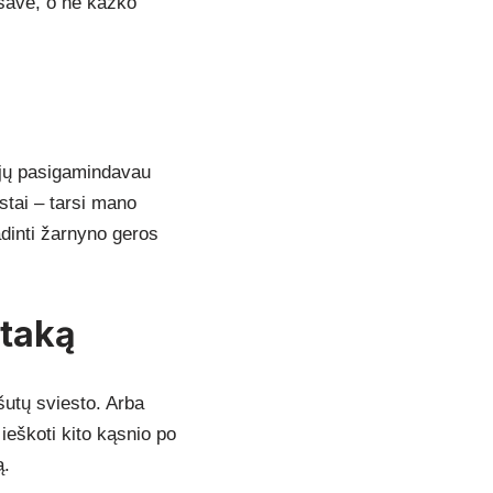
 save, o ne kažko
š jų pasigamindavau
stai – tarsi mano
adinti žarnyno geros
įtaką
šutų sviesto. Arba
ieškoti kito kąsnio po
ą.