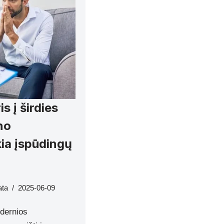
s į širdies
no
kia įspūdingų
ata
2025-06-09
odernios