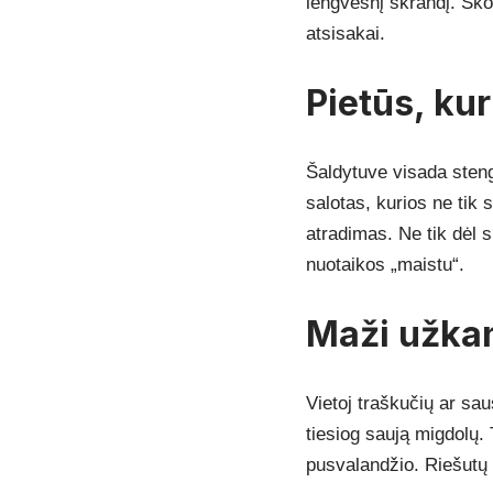
lengvesnį skrandį. Skon
atsisakai.
Pietūs, kur
Šaldytuve visada stengi
salotas, kurios ne tik 
atradimas. Ne tik dėl s
nuotaikos „maistu“.
Maži užkan
Vietoj traškučių ar sau
tiesiog saują migdolų.
pusvalandžio. Riešutų r