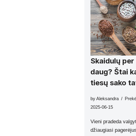
Skaidulų per
daug? Štai ka
tiesų sako t
by
Aleksandra
Prek
2025-06-15
Vieni pradeda valgyt
džiaugiasi pagerėjusi