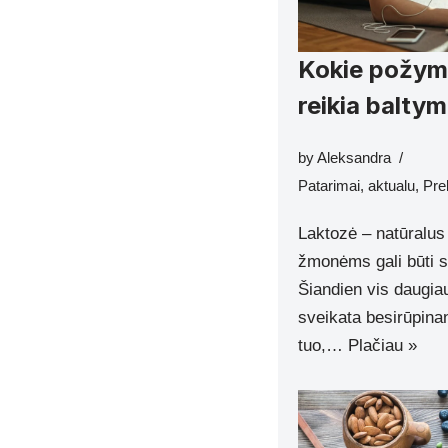
Kokie požymi
reikia balty
by
Aleksandra
Patarimai
,
aktualu
,
Pre
Laktozė – natūralus
žmonėms gali būti s
Šiandien vis daugia
sveikata besirūpina
tuo,…
Plačiau »