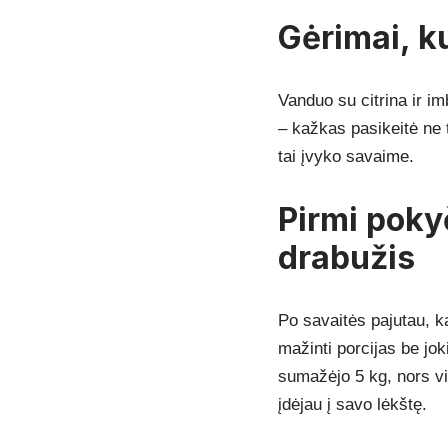
Gėrimai, ku
Vanduo su citrina ir im
– kažkas pasikeitė ne t
tai įvyko savaime.
Pirmi pokyč
drabužis
Po savaitės pajutau, ka
mažinti porcijas be jok
sumažėjo 5 kg, nors vis
įdėjau į savo lėkštę.