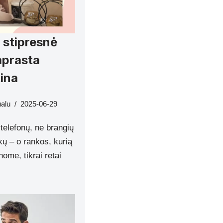
 stipresnė
aprasta
tina
ualu
2025-06-29
telefonų, ne brangių
kų – o rankos, kurią
inome, tikrai retai