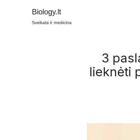
Biology.lt
Skip
Sveikata ir medicina
to
content
3 pasl
lieknėti 