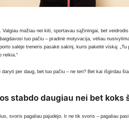
 Valgiau mažiau nei kiti, sportavau sąžiningai, bet veidrodis 
igdavosi tuo pačiu – pradinė motyvacija, vėliau nusivylimas,
porto salėje treneris pasakė sakinį, kuris pakeitė viską: „Tu 
 reikia.“
i daryti per daug, bet tuo pačiu – ne ten? Bet kai išgirdau ši
pos stabdo daugiau nei bet koks
us, svoris pagaliau pajudėjo. Ir ne tik svoris – pagaliau pasik