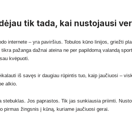
dėjau tik tada, kai nustojausi ver
o internete – yra paviršius. Tobulos kūno linijos, griežti pl
et tikra pažanga dažnai ateina ne per papildomą valandą spor
 sau kvėpuoti.
kalauti iš savęs ir daugiau rūpintis tuo, kaip jaučiuosi – vi
be alkio.
 stebuklas. Jos paprastos. Tik jas sunkiausia priimti. Nustoti
o pirmas žingsnis į kūną, kuriame jaučiuosi gerai.