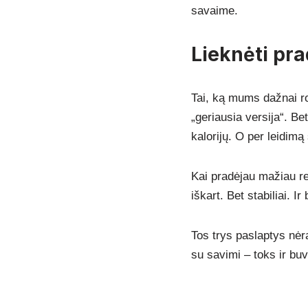
savaime.
Lieknėti pra
Tai, ką mums dažnai rod
„geriausia versija“. B
kalorijų. O per leidimą
Kai pradėjau mažiau rei
iškart. Bet stabiliai. Ir 
Tos trys paslaptys nėra
su savimi – toks ir buv