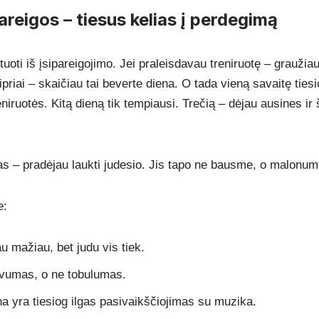
areigos – tiesus kelias į perdegimą
oti iš įsipareigojimo. Jei praleisdavau treniruotę – graužiau
riai – skaičiau tai beverte diena. O tada vieną savaitę tiesi
reniruotės. Kitą dieną tik tempiausi. Trečią – dėjau ausines ir
kas – pradėjau laukti judesio. Jis tapo ne bausme, o malonum
e:
u mažiau, bet judu vis tiek.
ovumas, o ne tobulumas.
ena yra tiesiog ilgas pasivaikščiojimas su muzika.