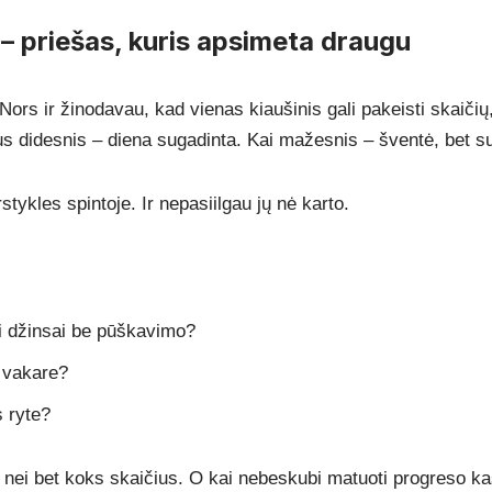
 – priešas, kuris apsimeta draugu
ors ir žinodavau, kad vienas kiaušinis gali pakeisti skaičių, 
ius didesnis – diena sugadinta. Kai mažesnis – šventė, bet su
stykles spintoje. Ir nepasiilgau jų nė karto.
i džinsai be pūškavimo?
 vakare?
s ryte?
 nei bet koks skaičius. O kai nebeskubi matuoti progreso kas