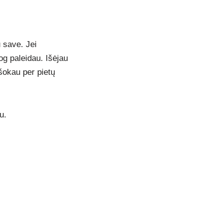
 save. Jei
og paleidau. Išėjau
 šokau per pietų
u.