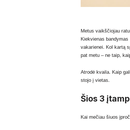
Metus vaikščiojau ratu.
Kiekvienas bandymas ba
vakarienei. Kol kartą s
pat metu – ne taip, kaip
Atrodė kvaila. Kaip gal
stojo į vietas.
Šios 3 įtam
Kai mečiau šiuos įproči