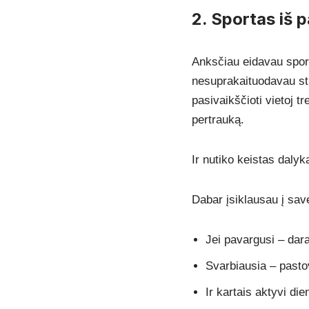
2. Sportas iš p
Anksčiau eidavau sportu
nesuprakaituodavau stip
pasivaikščioti vietoj t
pertrauką.
Ir nutiko keistas daly
Dabar įsiklausau į sav
Jei pavargusi – dara
Svarbiausia – past
Ir kartais aktyvi di