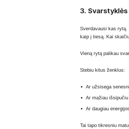
3. Svarstyklės
Sverdavausi kas rytą. N
kaip į tiesą. Kai skaič
Vieną rytą palikau svar
Stebiu kitus ženklus:
Ar užsisega senesn
Ar mažiau išsipučiu
Ar daugiau energijo
Tai tapo tikresniu matu