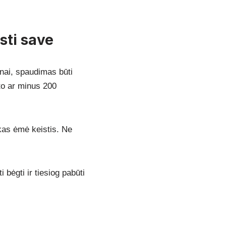
sti save
anai, spaudimas būti
to ar minus 200
skas ėmė keistis. Ne
 bėgti ir tiesiog pabūti