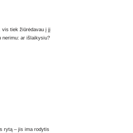
vis tiek žiūrėdavau į jį
 nerimu: ar išlaikysiu?
 rytą – jis ima rodytis