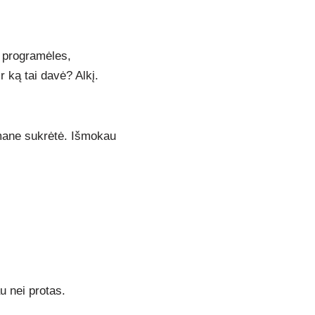
u programėles,
 ką tai davė? Alkį.
 mane sukrėtė. Išmokau
u nei protas.