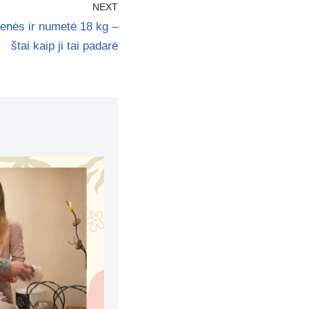
NEXT
ienės ir numetė 18 kg –
štai kaip ji tai padarė