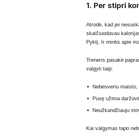
1. Per stipri k
Atrodė, kad jei nesusk
skaičiuodavau kalorijas
Pyktį. Ir mintis apie m
Treneris pasakė papra
valgyti taip:
Nebesveriu maisto, b
Pusę užima daržovės,
Neužkandžiauju sto
Kai valgymas tapo nebe