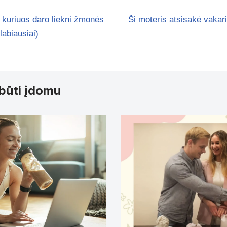
ai, kuriuos daro liekni žmonės
Ši moteris atsisakė vakar
labiausiai)
 būti įdomu