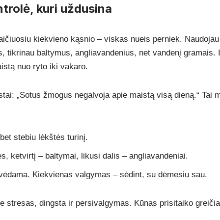
ontrolė, kuri uždusina
aičiuosiu kiekvieno kąsnio – viskas nueis perniek. Naudoja
, tikrinau baltymus, angliavandenius, net vandenį gramais. Ir
aistą nuo ryto iki vakaro.
stai: „Sotus žmogus negalvoja apie maistą visą dieną.“ Tai
et stebiu lėkštės turinį.
 ketvirtį – baltymai, likusi dalis – angliavandeniai.
vėdama. Kiekvienas valgymas – sėdint, su dėmesiu sau.
 stresas, dingsta ir persivalgymas. Kūnas prisitaiko greičia