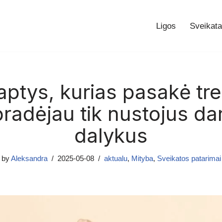
Ligos
Sveikata
aptys, kurias pasakė tre
pradėjau tik nustojus da
dalykus
by
Aleksandra
2025-05-08
aktualu
,
Mityba
,
Sveikatos patarimai