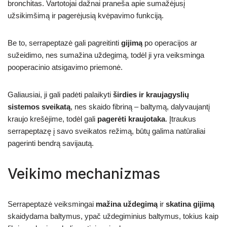
bronchitas. Vartotojai dažnai praneša apie sumažėjusį
užsikimšimą ir pagerėjusią kvėpavimo funkciją.
Be to, serrapeptazė gali pagreitinti
gijimą
po operacijos ar
sužeidimo, nes sumažina uždegimą, todėl ji yra veiksminga
pooperacinio atsigavimo priemonė.
Galiausiai, ji gali padėti palaikyti
širdies ir kraujagyslių
sistemos sveikatą
, nes skaido fibriną – baltymą, dalyvaujantį
kraujo krešėjime, todėl gali
pagerėti kraujotaka
. Įtraukus
serrapeptazę į savo sveikatos režimą, būtų galima natūraliai
pagerinti bendrą savijautą.
Veikimo mechanizmas
Serrapeptazė veiksmingai
mažina uždegimą
ir
skatina gijimą
skaidydama baltymus, ypač uždegiminius baltymus, tokius kaip