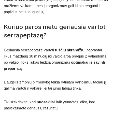
mažiems vaikams, nes jų organizmas gali kitaip reaguoti į
papildus nei suaugusiųjų.
Kuriuo paros metu geriausia vartoti
serrapeptazę?
Geriausia serrapeptazę vartoti
tuščiu skrandžiu
, paprastai
likus maždaug 30 minučių iki valgio arba praėjus 2 valandoms
po valgio. Toks laikas leidžia organizmui
optimaliai įsisavinti
prepar
atą.
Daugelis žmonių pirmenybę teikia rytiniam vartojimui, tačiau jį
galima vartoti ir vakare, jei tai jums labiau tinka.
Tik užtikrinkite, kad
nuosekliai laik
ytumėtės laiko, kad
pasiektumėte geriausių rezultatų!