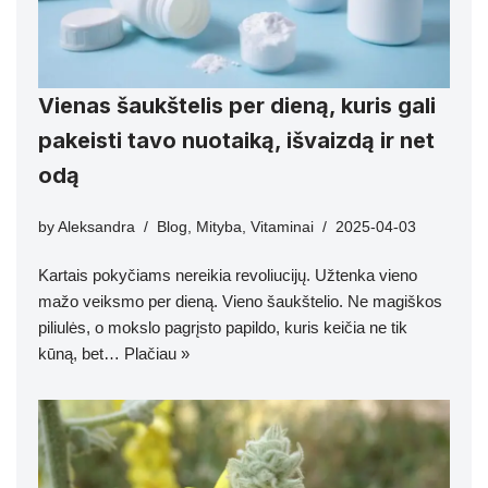
Vienas šaukštelis per dieną, kuris gali
pakeisti tavo nuotaiką, išvaizdą ir net
odą
by
Aleksandra
Blog
,
Mityba
,
Vitaminai
2025-04-03
Kartais pokyčiams nereikia revoliucijų. Užtenka vieno
mažo veiksmo per dieną. Vieno šaukštelio. Ne magiškos
piliulės, o mokslo pagrįsto papildo, kuris keičia ne tik
kūną, bet…
Plačiau »