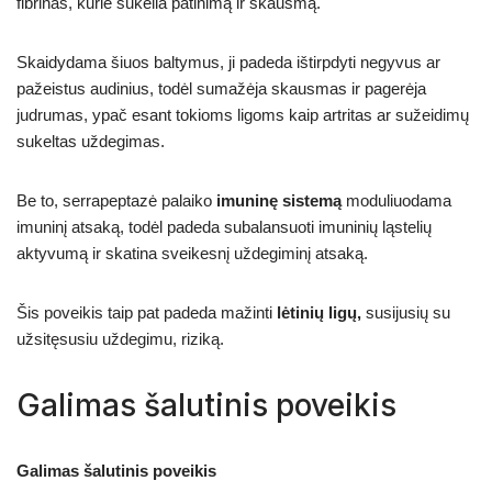
fibrinas, kurie sukelia patinimą ir skausmą.
Skaidydama šiuos baltymus, ji padeda ištirpdyti negyvus ar
pažeistus audinius, todėl sumažėja skausmas ir pagerėja
judrumas, ypač esant tokioms ligoms kaip artritas ar sužeidimų
sukeltas uždegimas.
Be to, serrapeptazė palaiko
imuninę sistemą
moduliuodama
imuninį atsaką, todėl padeda subalansuoti imuninių ląstelių
aktyvumą ir skatina sveikesnį uždegiminį atsaką.
Šis poveikis taip pat padeda mažinti
lėtinių ligų,
susijusių su
užsitęsusiu uždegimu, riziką.
Galimas šalutinis poveikis
Galimas šalutinis poveikis