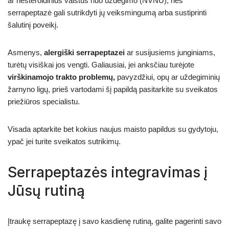
ar nesteroidinius vaistus nuo uždegimo (NVNU), nes
serrapeptazė gali sutrikdyti jų veiksmingumą arba sustiprinti
šalutinį poveikį.
Asmenys,
alergiški serrapeptazei
ar susijusiems junginiams,
turėtų visiškai jos vengti. Galiausiai, jei anksčiau turėjote
virškinamojo trakto problemų,
pavyzdžiui, opų ar uždegiminių
žarnyno ligų, prieš vartodami šį papildą pasitarkite su sveikatos
priežiūros specialistu.
Visada aptarkite bet kokius naujus maisto papildus su gydytoju,
ypač jei turite sveikatos sutrikimų.
Serrapeptazės integravimas į
Jūsų rutiną
Įtraukę serrapeptazę į savo kasdienę rutiną, galite pagerinti savo