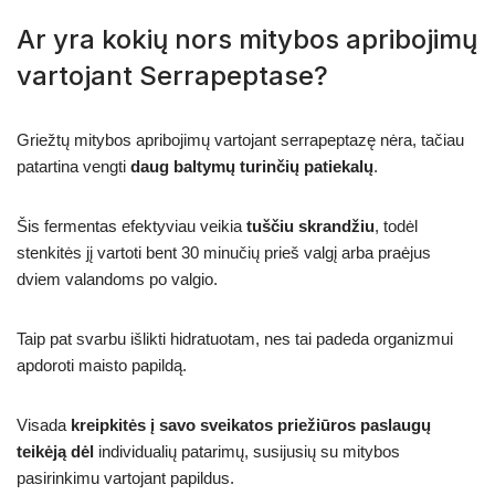
Ar yra kokių nors mitybos apribojimų
vartojant Serrapeptase?
Griežtų mitybos apribojimų vartojant serrapeptazę nėra, tačiau
patartina vengti
daug baltymų turinčių patiekalų
.
Šis fermentas efektyviau veikia
tuščiu skrandžiu
, todėl
stenkitės jį vartoti bent 30 minučių prieš valgį arba praėjus
dviem valandoms po valgio.
Taip pat svarbu išlikti hidratuotam, nes tai padeda organizmui
apdoroti maisto papildą.
Visada
kreipkitės į savo sveikatos priežiūros paslaugų
teikėją dėl
individualių patarimų, susijusių su mitybos
pasirinkimu vartojant papildus.