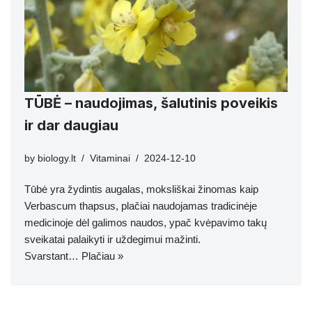
TŪBĖ – naudojimas, šalutinis poveikis
ir dar daugiau
by
biology.lt
Vitaminai
2024-12-10
Tūbė yra žydintis augalas, moksliškai žinomas kaip
Verbascum thapsus, plačiai naudojamas tradicinėje
medicinoje dėl galimos naudos, ypač kvėpavimo takų
sveikatai palaikyti ir uždegimui mažinti.
Svarstant…
Plačiau »