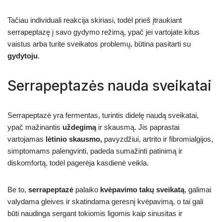
Tačiau individuali reakcija skiriasi, todėl prieš įtraukiant
serrapeptazę į savo gydymo režimą, ypač jei vartojate kitus
vaistus arba turite sveikatos problemų, būtina pasitarti su
gydytoju
.
Serrapeptazės nauda sveikatai
Serrapeptazė yra fermentas, turintis didelę naudą sveikatai,
ypač mažinantis
uždegimą
ir skausmą. Jis paprastai
vartojamas
lėtinio skausmo,
pavyzdžiui, artrito ir fibromialgijos,
simptomams palengvinti, padeda sumažinti patinimą ir
diskomfortą, todėl pagerėja kasdienė veikla.
Be to,
serrapeptazė
palaiko
kvėpavimo takų sveikatą
, galimai
valydama gleives ir skatindama geresnį kvėpavimą, o tai gali
būti naudinga sergant tokiomis ligomis kaip sinusitas ir