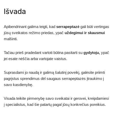
Išvada
Apibendrinant galima teigti, kad
serrapeptazė
gali būti vertingas
jūsų sveikatos režimo priedas, ypač
uždegimui ir skausmui
malšinti.
Tačiau prieš pradedant vartoti būtina pasitarti su
gydytoju,
ypač
jei esate nėščia arba vartojate vaistus.
Suprasdami jo naudą ir galimą šalutinį poveikį, galėsite priimti
pagrįstus sprendimus dėl saugaus serrapeptazės įtraukimo į
savo kasdienybę.
Visada teikite pirmenybę savo sveikatai ir gerovei, kreipdamiesi
į specialistus, kad šie patartų pagal jūsų konkrečius poreikius.