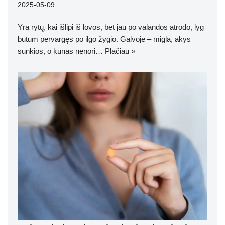
2025-05-09
Yra rytų, kai išlipi iš lovos, bet jau po valandos atrodo, lyg
būtum pervargęs po ilgo žygio. Galvoje – migla, akys
sunkios, o kūnas nenori…
Plačiau »