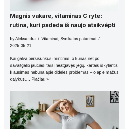
Magnis vakare, vitaminas C ryte:
rutina, kuri padeda iš naujo atsikvėpti
by
Aleksandra
Vitaminai
,
Sveikatos patarimai
2025-05-21
Kai galva persisunkusi mintimis, o kūnas net po
savaitgalio jaučiasi tarsi neatgavęs jėgų, kartais iškylantis
klausimas nebūna apie dideles problemas – o apie mažus
dalykus,…
Plačiau »