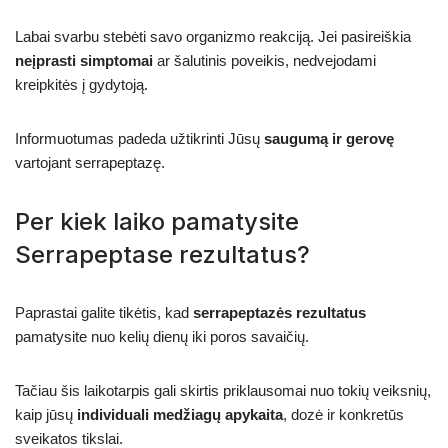
Labai svarbu stebėti savo organizmo reakciją. Jei pasireiškia
neįprasti simptomai
ar šalutinis poveikis, nedvejodami
kreipkitės į gydytoją.
Informuotumas padeda užtikrinti Jūsų
saugumą ir gerovę
vartojant serrapeptazę.
Per kiek laiko pamatysite
Serrapeptase rezultatus?
Paprastai galite tikėtis, kad
serrapeptazės rezultatus
pamatysite nuo kelių dienų iki poros savaičių.
Tačiau šis laikotarpis gali skirtis priklausomai nuo tokių veiksnių,
kaip jūsų
individuali medžiagų apykaita
, dozė ir konkretūs
sveikatos tikslai.