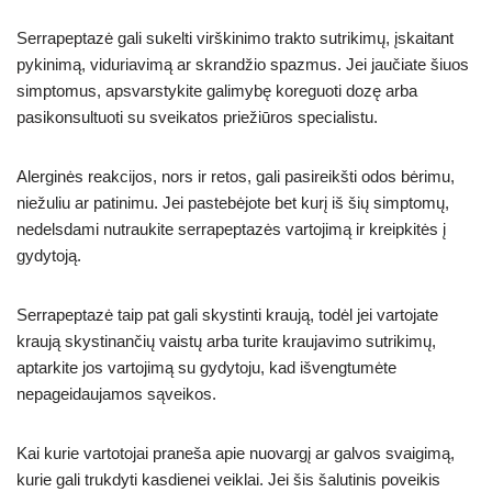
Serrapeptazė gali sukelti virškinimo trakto sutrikimų, įskaitant
pykinimą, viduriavimą ar skrandžio spazmus. Jei jaučiate šiuos
simptomus, apsvarstykite galimybę koreguoti dozę arba
pasikonsultuoti su sveikatos priežiūros specialistu.
Alerginės reakcijos, nors ir retos, gali pasireikšti odos bėrimu,
niežuliu ar patinimu. Jei pastebėjote bet kurį iš šių simptomų,
nedelsdami nutraukite serrapeptazės vartojimą ir kreipkitės į
gydytoją.
Serrapeptazė taip pat gali skystinti kraują, todėl jei vartojate
kraują skystinančių vaistų arba turite kraujavimo sutrikimų,
aptarkite jos vartojimą su gydytoju, kad išvengtumėte
nepageidaujamos sąveikos.
Kai kurie vartotojai praneša apie nuovargį ar galvos svaigimą,
kurie gali trukdyti kasdienei veiklai. Jei šis šalutinis poveikis