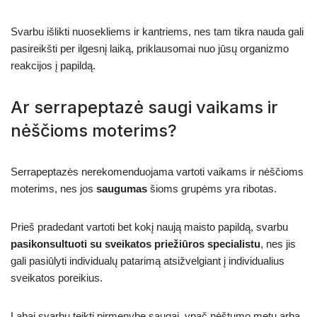
Svarbu išlikti nuosekliems ir kantriems, nes tam tikra nauda gali
pasireikšti per ilgesnį laiką, priklausomai nuo jūsų organizmo
reakcijos į papildą.
Ar serrapeptazė saugi vaikams ir
nėščioms moterims?
Serrapeptazės nerekomenduojama vartoti vaikams ir nėščioms
moterims, nes jos
saugumas
šioms grupėms yra ribotas.
Prieš pradedant vartoti bet kokį naują maisto papildą, svarbu
pasikonsultuoti su sveikatos priežiūros specialistu
, nes jis
gali pasiūlyti individualų patarimą atsižvelgiant į individualius
sveikatos poreikius.
Labai svarbu teikti pirmenybę saugai, ypač nėštumo metu arba