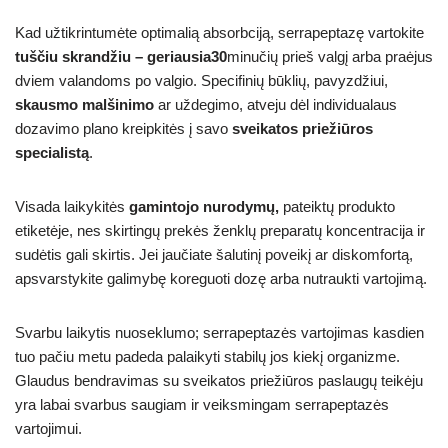
Kad užtikrintumėte optimalią absorbciją, serrapeptazę vartokite
tuščiu skrandžiu – geriausia30
minučių prieš valgį arba praėjus
dviem valandoms po valgio. Specifinių būklių, pavyzdžiui,
skausmo malšinimo
ar uždegimo, atveju dėl individualaus
dozavimo plano kreipkitės į savo
sveikatos priežiūros
specialistą
.
Visada laikykitės
gamintojo nurodymų,
pateiktų produkto
etiketėje, nes skirtingų prekės ženklų preparatų koncentracija ir
sudėtis gali skirtis. Jei jaučiate šalutinį poveikį ar diskomfortą,
apsvarstykite galimybę koreguoti dozę arba nutraukti vartojimą.
Svarbu laikytis nuoseklumo; serrapeptazės vartojimas kasdien
tuo pačiu metu padeda palaikyti stabilų jos kiekį organizme.
Glaudus bendravimas su sveikatos priežiūros paslaugų teikėju
yra labai svarbus saugiam ir veiksmingam serrapeptazės
vartojimui.