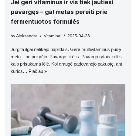
Jei geri vitaminus ir vis tiek jautiesi
pavargęs – gal metas pereiti prie
fermentuotos formulės
by
Aleksandra
Vitaminai
2025-04-23
Jurgita ilgai netikėjo papildais. Gėrė multivitaminus pusę
metų – be pokyčio. Pavargo tikėtis. Pavargo rytais keltis
kaip prisukama lėlė. Kol draugė padovanojo pakuotę, ant
kurios…
Plačiau »