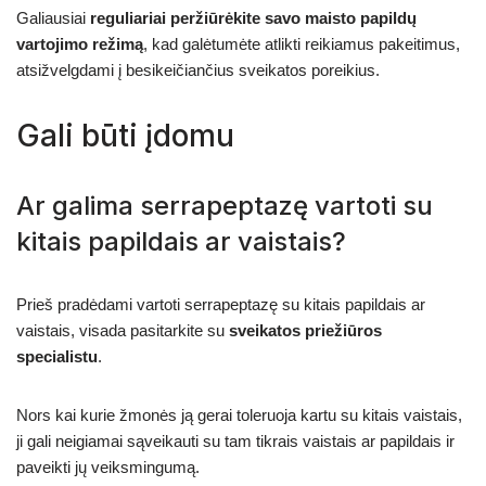
Galiausiai
reguliariai peržiūrėkite savo maisto papildų
vartojimo režimą
, kad galėtumėte atlikti reikiamus pakeitimus,
atsižvelgdami į besikeičiančius sveikatos poreikius.
Gali būti įdomu
Ar galima serrapeptazę vartoti su
kitais papildais ar vaistais?
Prieš pradėdami vartoti serrapeptazę su kitais papildais ar
vaistais, visada pasitarkite su
sveikatos priežiūros
specialistu
.
Nors kai kurie žmonės ją gerai toleruoja kartu su kitais vaistais,
ji gali neigiamai sąveikauti su tam tikrais vaistais ar papildais ir
paveikti jų veiksmingumą.