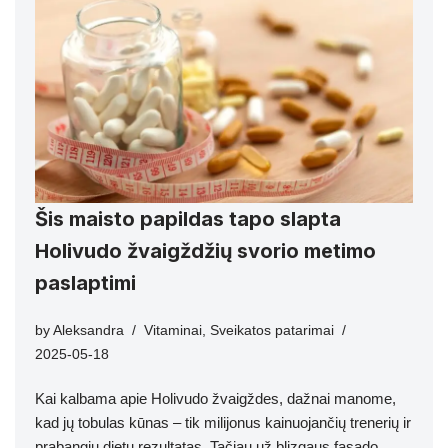
Šis maisto papildas tapo slapta
Holivudo žvaigždžių svorio metimo
paslaptimi
by
Aleksandra
Vitaminai
,
Sveikatos patarimai
2025-05-18
Kai kalbama apie Holivudo žvaigždes, dažnai manome,
kad jų tobulas kūnas – tik milijonus kainuojančių trenerių ir
prabangių dietų rezultatas. Tačiau už blizgaus fasado