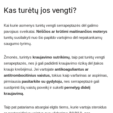
Kas turėtų jos vengti?
Kai kurie asmenys turėtų vengti serrapeptazės dėl galimo
pavojaus sveikatai.
Nėščios ar krūtimi maitinančios moterys
turėtų susilaikyti nuo šio papildo vartojimo dėl nepakankamų
saugumo tyrimų.
Žmonės, turintys
kraujavimo sutrikimų
, taip pat turėtų vengti
serapeptazės, nes ji gali padidinti kraujavimo riziką dėl įtakos
kraujo krešėjimui. Jei vartojate
antikoaguliantus ar
antitrombocitinius vaistus,
tokius kaip varfarinas ar aspirinas,
pirmiausia
pasitarkite su gydytoju,
nes serrapeptazė gali
sustiprinti šių vaistų poveikį ir sukelti
pernelyg didelį
kraujavimą
.
Taip pat patariama atsargiai elgtis tiems, kurie vartoja steroidus