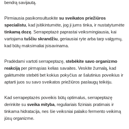
bendrą savijautą.
Pirmiausia pasikonsultuokite
su sveikatos priežiūros
specialistu
, kad įsitikintumėte, jog ji jums tinka, ir nustatytumėte
tinkamą dozę
. Serrapeptazė paprastai veiksmingiausia, kai
vartojama
tuščiu skrandžiu
, geriausiai ryte arba tarp valgymų,
kad būtų maksimaliai įsisavinama.
Pradėdami vartoti serrapeptazę,
stebėkite savo organizmo
reakciją
per pirmąsias kelias savaites. Veskite žurnalą, kad
galėtumėte stebėti bet kokius pokyčius ar šalutinius poveikius ir
aptarti juos su savo sveikatos priežiūros paslaugų teikėju.
Kad serrapeptazės poveikis būtų optimalus, serrapeptazę
derinkite su
sveika mityba
, reguliariais fiziniais pratimais ir
tinkama hidratacija, nes šie veiksniai palaiko fermento veikimą
jūsų organizme.