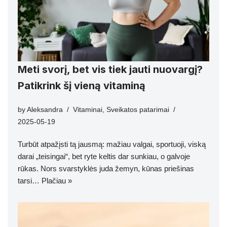
Meti svorį, bet vis tiek jauti nuovargį?
Patikrink šį vieną vitaminą
by
Aleksandra
Vitaminai
,
Sveikatos patarimai
2025-05-19
Turbūt atpažįsti tą jausmą: mažiau valgai, sportuoji, viską
darai „teisingai“, bet ryte keltis dar sunkiau, o galvoje
rūkas. Nors svarstyklės juda žemyn, kūnas priešinas
tarsi…
Plačiau »