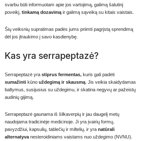
svarbu būti informuotam apie jos vartojimą, galimą šalutinį
poveikį,
tinkamą dozavimą
ir galimą sąveiką su kitais vaistais.
Šių veiksnių supratimas padės jums priimti pagrįstą sprendimą
dėl jos įtraukimo į savo kasdienybę.
Kas yra serrapeptazė?
Serrapeptazė yra
stiprus fermentas,
kuris gali padėti
sumažinti
kūno
uždegimą ir skausmą
. Jis veikia skaidydamas
baltymus, susijusius su uždegimu, ir skatina negyvų ar pažeistų
audinių gijimą.
Serrapeptazė gaunama iš šilkaverpių ir jau daugelį metų
naudojama tradicinėje medicinoje. Ji yra įvairių formų,
pavyzdžiui, kapsulių, tablečių ir miltelių, ir yra
natūrali
alternatyva
nesteroidiniams vaistams nuo uždegimo (NVNU).