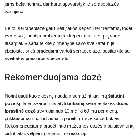
jums kelia nerimą, dar kartą apsvarstykite serapeptazės
vartojimą.
Be to, serrapeptazė gali turėti įtakos kepenų fermentams, todėl
asmenys, turintys problemų su kepenimis, turėtų ją vartoti
atsargiai. Visada teikite pirmenybę savo sveikatai ir, jei
abejojate, prieš pradėdami vartoti serrapeptazę, pasitarkite su
sveikatos priežiūros specialistu.
Rekomenduojama dozė
Norint gauti kuo didesnę naudą ir sumažinti galimą
šalutinį
poveikį
, labai svarbu nustatyti
tinkamą
serrapeptazės
dozę
.
Įprastinė dozė
svyruoja nuo 10 mg iki 60 mg per dieną,
priklausomai nuo individualių poreikių ir sveikatos būklės.
Rekomenduojama pradėti nuo mažesnės dozės ir palaipsniui ją
didinti atsižvelgiant į organizmo reakciją.