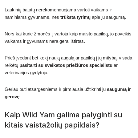
Laukinių batatų nerekomenduojama vartoti vaikams ir
naminiams gyvūnams, nes
trūksta tyrimų
apie jų saugumą.
Nors kai kurie žmonės jį vartoja kaip maisto papildą, jo poveikis
vaikams ir gyvūnams nėra gerai ištirtas.
Prieš įvedant bet kokį naują augalą ar papildą į jų mitybą, visada
reikėtų
pasitarti su sveikatos priežiūros specialistu
ar
veterinarijos gydytoju.
Geriau būti atsargesniems ir pirmiausia užtikrinti jų
saugumą ir
gerovę
.
Kaip Wild Yam galima palyginti su
kitais vaistažolių papildais?