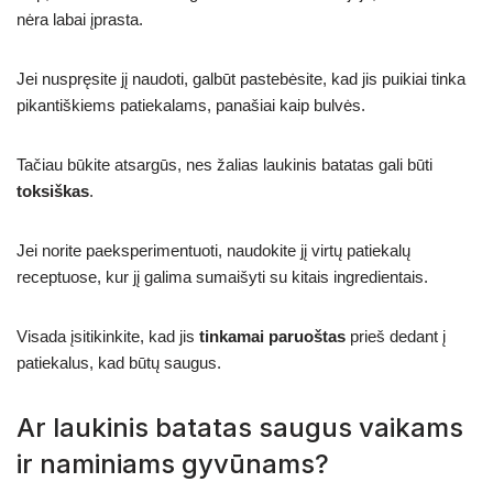
nėra labai įprasta.
Jei nuspręsite jį naudoti, galbūt pastebėsite, kad jis puikiai tinka
pikantiškiems patiekalams, panašiai kaip bulvės.
Tačiau būkite atsargūs, nes žalias laukinis batatas gali būti
toksiškas
.
Jei norite paeksperimentuoti, naudokite jį virtų patiekalų
receptuose, kur jį galima sumaišyti su kitais ingredientais.
Visada įsitikinkite, kad jis
tinkamai paruoštas
prieš dedant į
patiekalus, kad būtų saugus.
Ar laukinis batatas saugus vaikams
ir naminiams gyvūnams?