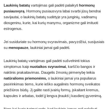
Laukinių batatų
vartojimas gali padėti palaikyti
hormonų
pusiausvyrą
. Hormonų pusiausvyra labai svarbi jūsų bendrai
savijautai, o laukinių batatų sudėtyje yra junginių, vadinamų
diosgeninu, kurie, kai kurių manymu, organizme gali imituoti
estrogenus.
Jei susiduriate su hormonų svyravimais, pavyzdžiui, susijusiais
su
menopauze
, laukiniai jamai gali padėti.
Laukinių batatų vartojimas gali padėti sušvelninti tokius
simptomus kaip
nuotaikos svyravimai
, karščio bangos ir
naktinis prakaitavimas. Daugelis žmonių pirmenybę teikia
natūralioms priemonėms,
o laukiniai jamai yra populiarus
pasirinkimas tiems, kurie ieško augalinės hormonų sveikatos
priežiūros būdų. Jį galite rasti įvairių formų, įskaitant kremus,
kapsules ir arbatas, todėl jį lengva įtraukti į kasdienį gyvenimą.
Nors kai kurie tyrimai rodo, kad laukinis jamas gali palaikyti