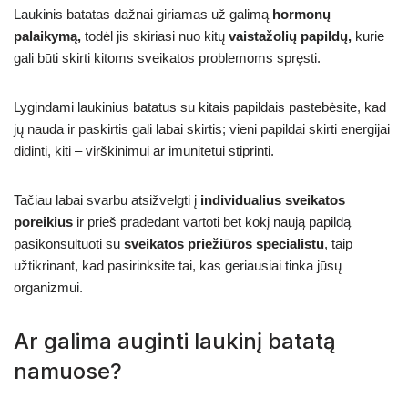
Laukinis batatas dažnai giriamas už galimą
hormonų
palaikymą,
todėl jis skiriasi nuo kitų
vaistažolių papildų,
kurie
gali būti skirti kitoms sveikatos problemoms spręsti.
Lygindami laukinius batatus su kitais papildais pastebėsite, kad
jų nauda ir paskirtis gali labai skirtis; vieni papildai skirti energijai
didinti, kiti – virškinimui ar imunitetui stiprinti.
Tačiau labai svarbu atsižvelgti į
individualius sveikatos
poreikius
ir prieš pradedant vartoti bet kokį naują papildą
pasikonsultuoti su
sveikatos priežiūros specialistu
, taip
užtikrinant, kad pasirinksite tai, kas geriausiai tinka jūsų
organizmui.
Ar galima auginti laukinį batatą
namuose?