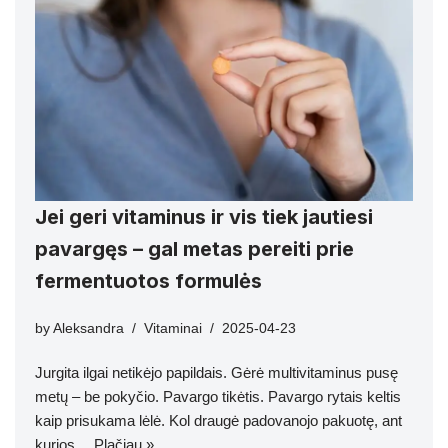
Jei geri vitaminus ir vis tiek jautiesi
pavargęs – gal metas pereiti prie
fermentuotos formulės
by
Aleksandra
Vitaminai
2025-04-23
Jurgita ilgai netikėjo papildais. Gėrė multivitaminus pusę
metų – be pokyčio. Pavargo tikėtis. Pavargo rytais keltis
kaip prisukama lėlė. Kol draugė padovanojo pakuotę, ant
kurios…
Plačiau »