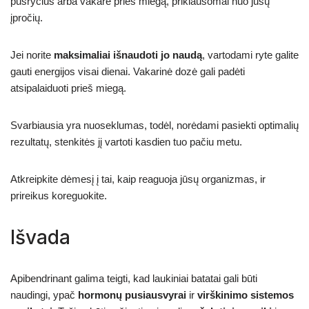
pusryčius arba vakare prieš miegą, priklausomai nuo jūsų
įpročių.
Jei norite
maksimaliai išnaudoti jo naudą
, vartodami ryte galite
gauti energijos visai dienai. Vakarinė dozė gali padėti
atsipalaiduoti prieš miegą.
Svarbiausia yra nuoseklumas, todėl, norėdami pasiekti optimalių
rezultatų, stenkitės jį vartoti kasdien tuo pačiu metu.
Atkreipkite dėmesį į tai, kaip reaguoja jūsų organizmas, ir
prireikus koreguokite.
Išvada
Apibendrinant galima teigti, kad laukiniai batatai gali būti
naudingi, ypač
hormonų pusiausvyrai
ir
virškinimo sistemos