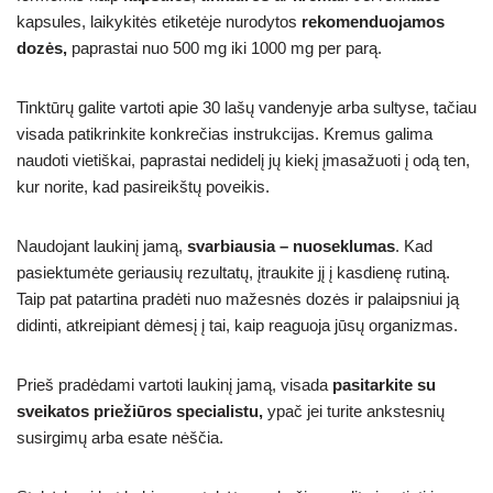
kapsules, laikykitės etiketėje nurodytos
rekomenduojamos
dozės,
paprastai nuo 500 mg iki 1000 mg per parą.
Tinktūrų galite vartoti apie 30 lašų vandenyje arba sultyse, tačiau
visada patikrinkite konkrečias instrukcijas. Kremus galima
naudoti vietiškai, paprastai nedidelį jų kiekį įmasažuoti į odą ten,
kur norite, kad pasireikštų poveikis.
Naudojant laukinį jamą,
svarbiausia – nuoseklumas
. Kad
pasiektumėte geriausių rezultatų, įtraukite jį į kasdienę rutiną.
Taip pat patartina pradėti nuo mažesnės dozės ir palaipsniui ją
didinti, atkreipiant dėmesį į tai, kaip reaguoja jūsų organizmas.
Prieš pradėdami vartoti laukinį jamą, visada
pasitarkite su
sveikatos priežiūros specialistu,
ypač jei turite ankstesnių
susirgimų arba esate nėščia.