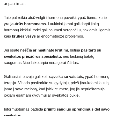
ar patinimas.
Taip pat reikia atsižvelgti į hormonų poveikį, ypač tiems, kurie
yra
jautrūs hormonams
. Laukiniai jamai gali daryti įtaką
hormonų kiekiui, todėl gali paūmėti sergančiųjų tokiomis ligomis
kaip
krūties vėžys
ar endometriozė problemos.
Jei esate
nėščia ar maitinate krūtimi
, būtina
pasitarti su
sveikatos priežiūros specialistu,
nes laukinių batatų
saugumas šiuo laikotarpiu nėra gerai ištirtas.
Galiausiai, pavojų gali kelti
sąveika su vaistais,
ypač hormonų
terapija. Visada pasitarkite su gydytoju, prieš įtraukdami laukinį
jamą į savo racioną, kad įsitikintumėte, jog jis neprieštarauja
jokiam esamam gydymui ar sveikatos būklei.
Informuotumas padeda
priimti saugius sprendimus dėl savo
sveikatos
.