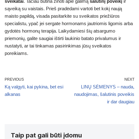
sveikatai
. Tačiau būtina žinoti apie galimą
šalutinį poveikį
ir
sąveiką su vaistais. Prieš pradėdami vartoti bet kokį naują
maisto papildą, visada pasitarkite su sveikatos priežiūros
specialistu, ypač jei sergate hormonams jautriomis ligomis arba
gydotės hormonų terapija. Laikydamiesi šių atsargumo
priemonių, galite saugiai ištirti laukinio batato privalumus ir
nustatyti, ar tai tinkamas pasirinkimas jūsų sveikatos
poreikiams.
PREVIOUS
NEXT
Ką valgyti, kai pykina, bet esi
LINŲ SĖMENYS – nauda,
alkanas
naudojimas, šalutinis poveikis
ir dar daugiau
Taip pat gali būti įdomu