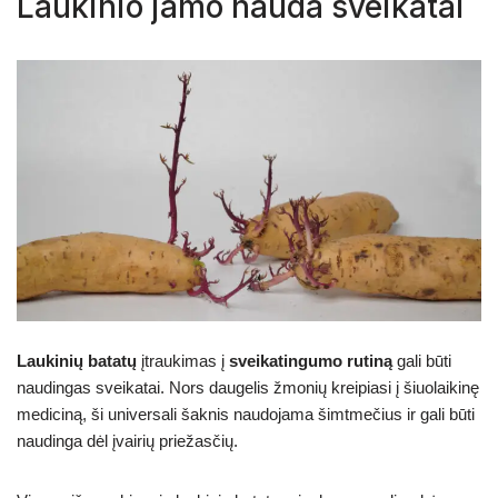
Laukinio jamo nauda sveikatai
Laukinių batatų
įtraukimas į
sveikatingumo rutiną
gali būti
naudingas sveikatai. Nors daugelis žmonių kreipiasi į šiuolaikinę
mediciną, ši universali šaknis naudojama šimtmečius ir gali būti
naudinga dėl įvairių priežasčių.