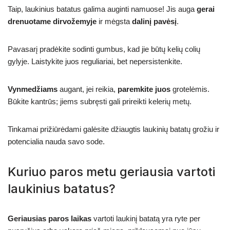
Taip, laukinius batatus galima auginti namuose! Jis auga
gerai
drenuotame dirvožemyje
ir mėgsta
dalinį pavėsį
.
Pavasarį pradėkite sodinti gumbus, kad jie būtų kelių colių
gylyje. Laistykite juos reguliariai, bet nepersistenkite.
Vynmedžiams
augant, jei reikia,
paremkite juos
grotelėmis.
Būkite kantrūs; jiems subręsti gali prireikti kelerių metų.
Tinkamai prižiūrėdami galėsite džiaugtis laukinių batatų grožiu ir
potencialia nauda savo sode.
Kuriuo paros metu geriausia vartoti
laukinius batatus?
Geriausias paros laikas
vartoti laukinį batatą yra ryte per