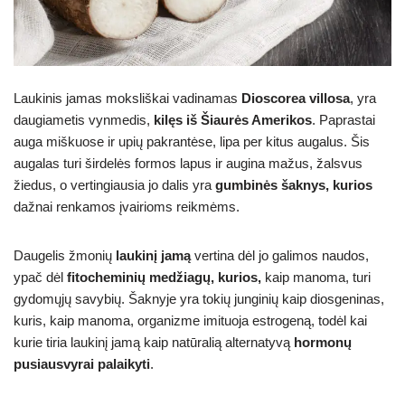
Laukinis jamas moksliškai vadinamas
Dioscorea villosa
, yra
daugiametis vynmedis,
kilęs iš Šiaurės Amerikos
. Paprastai
auga miškuose ir upių pakrantėse, lipa per kitus augalus. Šis
augalas turi širdelės formos lapus ir augina mažus, žalsvus
žiedus, o vertingiausia jo dalis yra
gumbinės šaknys, kurios
dažnai renkamos įvairioms reikmėms.
Daugelis žmonių
laukinį jamą
vertina dėl jo galimos naudos,
ypač dėl
fitocheminių medžiagų, kurios,
kaip manoma, turi
gydomųjų savybių. Šaknyje yra tokių junginių kaip diosgeninas,
kuris, kaip manoma, organizme imituoja estrogeną, todėl kai
kurie tiria laukinį jamą kaip natūralią alternatyvą
hormonų
pusiausvyrai palaikyti
.