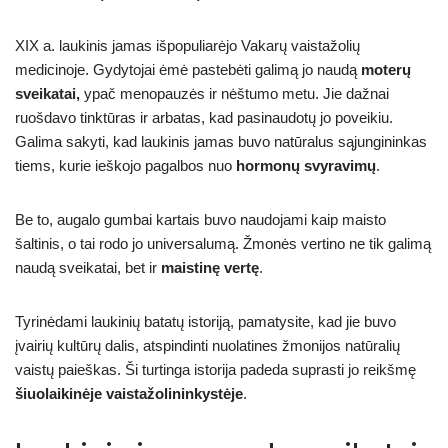
XIX a. laukinis jamas išpopuliarėjo Vakarų vaistažolių
medicinoje. Gydytojai ėmė pastebėti galimą jo naudą
moterų
sveikatai,
ypač menopauzės ir nėštumo metu. Jie dažnai
ruošdavo tinktūras ir arbatas, kad pasinaudotų jo poveikiu.
Galima sakyti, kad laukinis jamas buvo natūralus sąjungininkas
tiems, kurie ieškojo pagalbos nuo
hormonų svyravimų
.
Be to, augalo gumbai kartais buvo naudojami kaip maisto
šaltinis, o tai rodo jo universalumą. Žmonės vertino ne tik galimą
naudą sveikatai, bet ir
maistinę vertę
.
Tyrinėdami laukinių batatų istoriją, pamatysite, kad jie buvo
įvairių kultūrų dalis, atspindinti nuolatines žmonijos natūralių
vaistų paieškas. Ši turtinga istorija padeda suprasti jo reikšmę
šiuolaikinėje vaistažolininkystėje
.