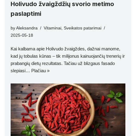
Holivudo žvaigždžių svorio metimo
paslaptimi
by
Aleksandra
Vitaminai
,
Sveikatos patarimai
2025-05-18
Kai kalbama apie Holivudo žvaigždes, dažnai manome,
kad jų tobulas kūnas – tik milijonus kainuojančių trenerių ir
prabangių dietų rezultatas. Tačiau už blizgaus fasado
slepiasi…
Plačiau »