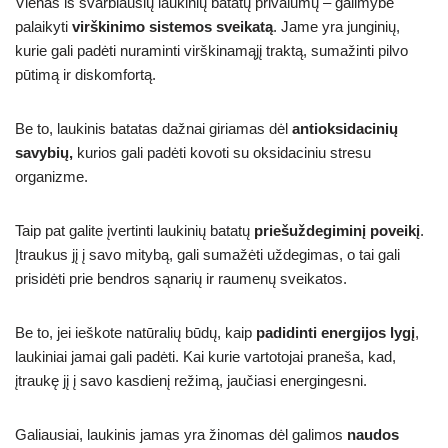
Vienas iš svarbiausių laukinių batatų privalumų – galimybė
palaikyti
virškinimo sistemos sveikatą
. Jame yra junginių,
kurie gali padėti nuraminti virškinamąjį traktą, sumažinti pilvo
pūtimą ir diskomfortą.
Be to, laukinis batatas dažnai giriamas dėl
antioksidacinių
savybių,
kurios gali padėti kovoti su oksidaciniu stresu
organizme.
Taip pat galite įvertinti laukinių batatų
priešuždegiminį poveikį
.
Įtraukus jį į savo mitybą, gali sumažėti uždegimas, o tai gali
prisidėti prie bendros sąnarių ir raumenų sveikatos.
Be to, jei ieškote natūralių būdų, kaip
padidinti energijos lygį
,
laukiniai jamai gali padėti. Kai kurie vartotojai praneša, kad,
įtraukę jį į savo kasdienį režimą, jaučiasi energingesni.
Galiausiai, laukinis jamas yra žinomas dėl galimos
naudos