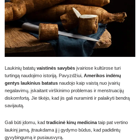
Laukinių batatų
vaistinės savybės
įvairiose kultūrose turi
turtingą naudojimo istoriją. Pavyzdžiui,
Amerikos indėnų
gentys
laukinius batatus
naudojo kaip vaistą nuo įvairių
negalavimų, įskaitant virškinimo problemas ir menstruacijų
diskomfortą. Jie tikėjo, kad jis gali nuraminti ir palaikyti bendrą
savijautą.
Gali būti įdomu, kad
tradicinė kinų medicina
taip pat vertino
laukinį jamą, įtraukdama jį į gydymo būdus, kad padidintų
gyvybingumą ir pusiausvyrą.