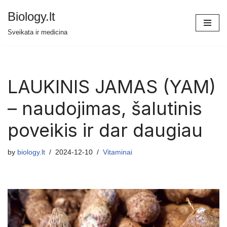
Biology.lt
Skip
Sveikata ir medicina
to
content
LAUKINIS JAMAS (YAM)
– naudojimas, šalutinis
poveikis ir dar daugiau
by
biology.lt
2024-12-10
Vitaminai