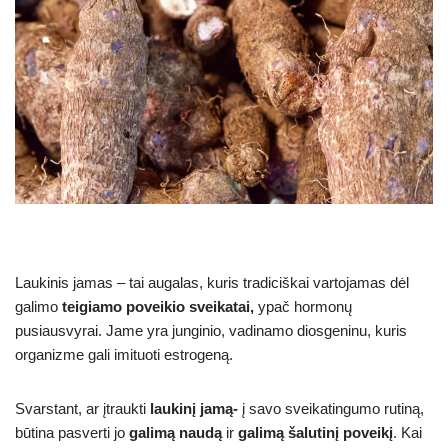
Laukinis jamas – tai augalas, kuris tradiciškai vartojamas dėl
galimo
teigiamo poveikio sveikatai,
ypač hormonų
pusiausvyrai. Jame yra junginio, vadinamo diosgeninu, kuris
organizme gali imituoti estrogeną.
Svarstant, ar įtraukti
laukinį jamą-
į savo sveikatingumo rutiną,
būtina pasverti jo
galimą naudą
ir
galimą šalutinį poveikį
. Kai