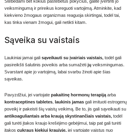
Stebėdami bet kokius pastebėtus pokyčius, galite įvertinti jo
veiksmingumą ir prireikus koreguoti vartojimą. Atminkite, kad
kiekvieno žmogaus organizmas reaguoja skirtingai, todėl tai,
kas tinka vienam žmogui, gali netikti kitam.
Sąveika su vaistais
Laukiniai jamai gali
sąveikauti su įvairiais vaistais,
todėl gali
pasireikšti šalutinis poveikis arba sumažėti
jų
veiksmingumas.
Svarstant apie jo vartojimą, labai svarbu žinoti apie šias
sąveikas.
Pavyzdžiui, jei vartojate
pakaitinę hormonų terapiją
arba
kontraceptines tabletes
,
laukinis jamas
gali imituoti estrogenų
poveikį ir pakeisti šių vaistų veikimą. Be to, jis gali sąveikauti su
antikoaguliantais arba kraują skystinančiais vaistais,
todėl
gali turėti įtakos kraujo krešėjimo gebėjimui, taip pat gali turėti
įtakos
cukraus kiekiui kraujyje,
jei vartojate vaistus nuo