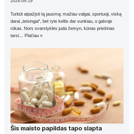
2025-05-19
Turbūt atpažįsti tą jausmą: mažiau valgai, sportuoji, viską
darai „teisingai“, bet ryte keltis dar sunkiau, o galvoje
rūkas. Nors svarstyklės juda žemyn, kūnas priešinas
tarsi…
Plačiau »
Šis maisto papildas tapo slapta