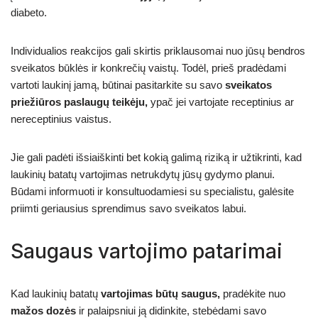
diabeto.
Individualios reakcijos gali skirtis priklausomai nuo jūsų bendros
sveikatos būklės ir konkrečių vaistų. Todėl, prieš pradėdami
vartoti laukinį jamą, būtinai pasitarkite su savo
sveikatos
priežiūros paslaugų teikėju,
ypač jei vartojate receptinius ar
nereceptinius vaistus.
Jie gali padėti išsiaiškinti bet kokią galimą riziką ir užtikrinti, kad
laukinių batatų vartojimas netrukdytų jūsų gydymo planui.
Būdami informuoti ir konsultuodamiesi su specialistu, galėsite
priimti geriausius sprendimus savo sveikatos labui.
Saugaus vartojimo patarimai
Kad laukinių batatų
vartojimas būtų saugus,
pradėkite nuo
mažos dozės
ir palaipsniui ją didinkite, stebėdami savo