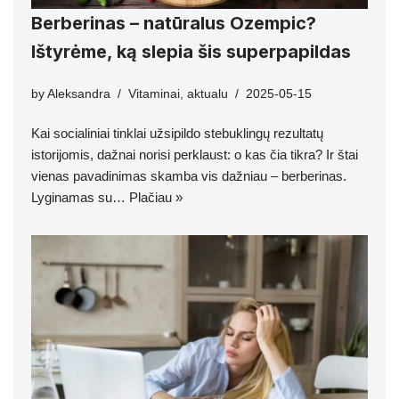
Berberinas – natūralus Ozempic?
Ištyrėme, ką slepia šis superpapildas
by
Aleksandra
Vitaminai
,
aktualu
2025-05-15
Kai socialiniai tinklai užsipildo stebuklingų rezultatų
istorijomis, dažnai norisi perklaust: o kas čia tikra? Ir štai
vienas pavadinimas skamba vis dažniau – berberinas.
Lyginamas su…
Plačiau »