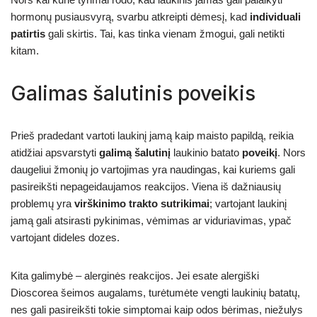
hormonų pusiausvyrą, svarbu atkreipti dėmesį, kad
individuali
patirtis
gali skirtis. Tai, kas tinka vienam žmogui, gali netikti
kitam.
Galimas šalutinis poveikis
Prieš pradedant vartoti laukinį jamą kaip maisto papildą, reikia
atidžiai apsvarstyti
galimą šalutinį
laukinio batato
poveikį
. Nors
daugeliui žmonių jo vartojimas yra naudingas, kai kuriems gali
pasireikšti nepageidaujamos reakcijos. Viena iš dažniausių
problemų yra
virškinimo trakto sutrikimai
; vartojant laukinį
jamą gali atsirasti pykinimas, vėmimas ar viduriavimas, ypač
vartojant dideles dozes.
Kita galimybė – alerginės reakcijos. Jei esate alergiški
Dioscorea šeimos augalams, turėtumėte vengti laukinių batatų,
nes gali pasireikšti tokie simptomai kaip odos bėrimas, niežulys