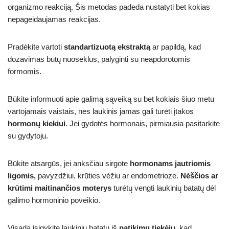
organizmo reakciją. Šis metodas padeda nustatyti bet kokias
nepageidaujamas reakcijas.
Pradėkite vartoti
standartizuotą ekstraktą
ar papildą, kad
dozavimas būtų nuoseklus, palyginti su neapdorotomis
formomis.
Būkite informuoti apie galimą sąveiką su bet kokiais šiuo metu
vartojamais vaistais, nes laukinis jamas gali turėti įtakos
hormonų kiekiui
. Jei gydotės hormonais, pirmiausia pasitarkite
su gydytoju.
Būkite atsargūs, jei anksčiau sirgote
hormonams jautriomis
ligomis,
pavyzdžiui, krūties vėžiu ar endometrioze.
Nėščios ar
krūtimi maitinančios moterys
turėtų vengti laukinių batatų dėl
galimo hormoninio poveikio.
Visada įsigykite laukinių batatų iš
patikimų tiekėjų
, kad