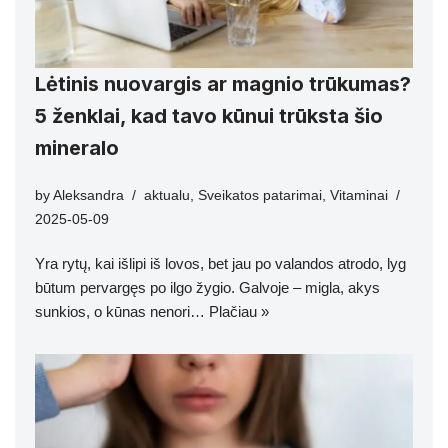
Lėtinis nuovargis ar magnio trūkumas?
5 ženklai, kad tavo kūnui trūksta šio
mineralo
by
Aleksandra
aktualu
,
Sveikatos patarimai
,
Vitaminai
2025-05-09
Yra rytų, kai išlipi iš lovos, bet jau po valandos atrodo, lyg
būtum pervargęs po ilgo žygio. Galvoje – migla, akys
sunkios, o kūnas nenori…
Plačiau »