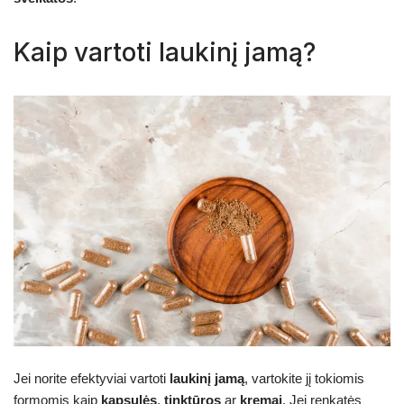
Kaip vartoti laukinį jamą?
Jei norite efektyviai vartoti
laukinį jamą
, vartokite jį tokiomis
formomis kaip
kapsulės
,
tinktūros
ar
kremai
. Jei renkatės