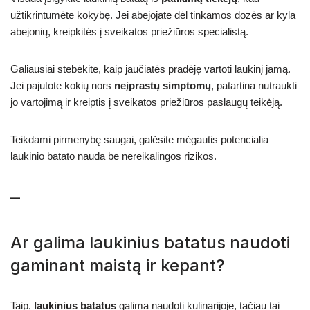
užtikrintumėte kokybę. Jei abejojate dėl tinkamos dozės ar kyla
abejonių, kreipkitės į sveikatos priežiūros specialistą.
Galiausiai stebėkite, kaip jaučiatės pradėję vartoti laukinį jamą.
Jei pajutote kokių nors
neįprastų simptomų
, patartina nutraukti
jo vartojimą ir kreiptis į sveikatos priežiūros paslaugų teikėją.
Teikdami pirmenybę saugai, galėsite mėgautis potencialia
laukinio batato nauda be nereikalingos rizikos.
–
Ar galima laukinius batatus naudoti
gaminant maistą ir kepant?
Taip,
laukinius batatus
galima naudoti kulinarijoje, tačiau tai