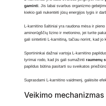
gaminti
. Jis labai svarbus organizmo gebėji
kiekio gali nukentėti jūsų energijos lygis ir da
L-karnitino šaltiniai yra raudona mėsa ir pieno 
aminorūgščių lizino ir metionino, jei turite p
gali sintetinti L-karnitiną, tačiau norint, kad j
Sportininkai dažnai vartoja L-karnitino papild
tyrimai rodo, kad jis gali sumažinti
raumenų s
papildus būtina pasitarti su sveikatos priežiūro
Suprasdami L-karnitino vaidmenį, galėsite efekt
Veikimo mechanizmas