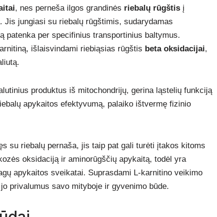
itai
, nes perneša ilgos grandinės
riebalų rūgštis
į
. Jis jungiasi su riebalų rūgštimis, sudarydamas
ą patenka per specifinius transportinius baltymus.
rnitiną, išlaisvindami riebiąsias rūgštis
beta oksidacijai
,
liutą.
lutinius produktus iš mitochondrijų, gerina ląstelių funkciją
riebalų apykaitos efektyvumą, palaiko ištvermę fizinio
 su riebalų pernaša, jis taip pat gali turėti įtakos kitoms
ukozės oksidaciją ir aminorūgščių apykaitą, todėl yra
agų apykaitos sveikatai. Suprasdami L-karnitino veikimo
 jo privalumus savo mityboje ir gyvenimo būde.
ūdai