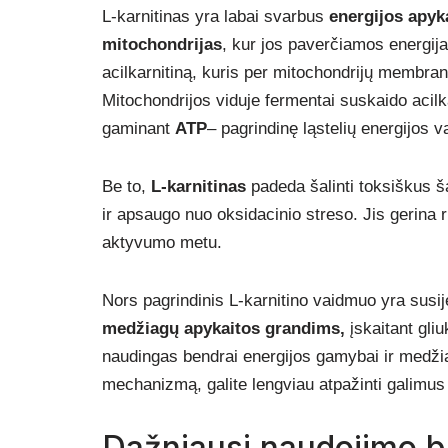
L-karnitinas yra labai svarbus
energijos apyka
mitochondrijas
, kur jos paverčiamos energija
acilkarnitiną, kuris per mitochondrijų membran
Mitochondrijos viduje fermentai suskaido acilka
gaminant
ATP
– pagrindinę ląstelių energijos va
Be to,
L-karnitinas
padeda šalinti toksiškus ša
ir apsaugo nuo oksidacinio streso. Jis gerina 
aktyvumo metu.
Nors pagrindinis L-karnitino vaidmuo yra susijęs
medžiagų apykaitos grandims,
įskaitant gli
naudingas bendrai energijos gamybai ir medži
mechanizmą, galite lengviau atpažinti galimus
Dažniausi naudojimo b