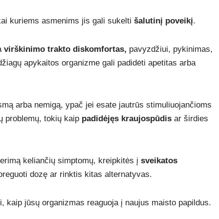
kai kuriems asmenims jis gali sukelti
šalutinį poveikį
.
ra
virškinimo trakto diskomfortas,
pavyzdžiui, pykinimas,
džiagų apykaitos organizme gali padidėti apetitas arba
smą arba nemigą, ypač jei esate jautrūs stimuliuojančioms
ių problemų, tokių kaip
padidėjęs kraujospūdis
ar širdies
nerimą keliančių simptomų, kreipkitės į
sveikatos
koreguoti dozę ar rinktis kitas alternatyvas.
ti, kaip jūsų organizmas reaguoja į naujus maisto papildus.