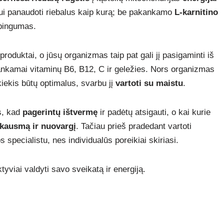
mui panaudoti riebalus kaip kurą; be pakankamo
L-karnitino
rbingumas.
produktai, o jūsų organizmas taip pat gali jį pasigaminti iš
akankamai vitaminų B6, B12, C ir geležies. Nors organizmas
o kiekis būtų optimalus, svarbu jį
vartoti su maistu
.
us, kad
pagerintų ištvermę
ir padėtų atsigauti, o kai kurie
kausmą ir nuovargį
. Tačiau prieš pradedant vartoti
s specialistu, nes individualūs poreikiai skiriasi.
yviai valdyti savo sveikatą ir energiją.