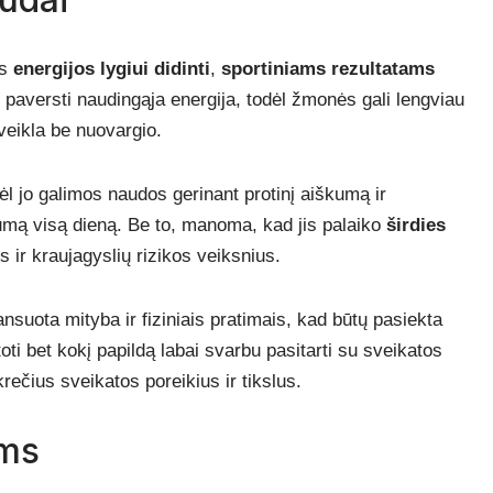
as
energijos lygiui didinti
,
sportiniams rezultatams
s paversti naudingąja energija, todėl žmonės gali lengviau
veikla be nuovargio.
l jo galimos naudos gerinant protinį aiškumą ir
rumą visą dieną. Be to, manoma, kad jis palaiko
širdies
s ir kraujagyslių rizikos veiksnius.
nsuota mityba ir fiziniais pratimais, kad būtų pasiekta
oti bet kokį papildą labai svarbu pasitarti su sveikatos
krečius sveikatos poreikius ir tikslus.
ams