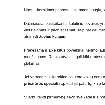
Nors L-karnitinas paprastai laikomas saugiu, 
Dažniausiai pasitaikantis šalutinis poveikis y
viduriavimas ir pilvo spazmai. Taip pat dėl me
atsirasti
žuvies kvapas
.
Pranešama ir apie kitus poveikius: nerimo jau
medžiagoms. Retais atvejais gali kilti rimtesn
plakimas.
Jei vartodami L-karnitiną pajutote kokių nors 
priežiūros specialistą
, kad jis patartų, kaip 
Svarbu teikti pirmenybę savo sveikatai ir žino