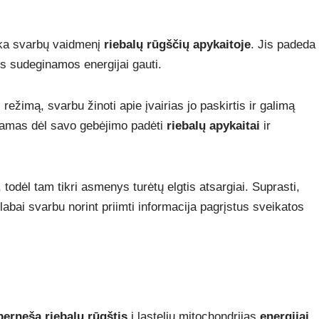
ieka svarbų vaidmenį
riebalų rūgščių apykaitoje
. Jis padeda
jos sudeginamos energijai gauti.
režimą, svarbu žinoti apie įvairias jo paskirtis ir galimą
ojamas dėl savo gebėjimo padėti
riebalų apykaitai
ir
ų, todėl tam tikri asmenys turėtų elgtis atsargiai. Suprasti,
, labai svarbu norint priimti informacija pagrįstus sveikatos
perneša riebalų rūgštis
į ląstelių mitochondrijas
energijai