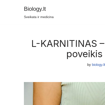
Biology.lt
Skip
Sveikata ir medicina
to
content
L-KARNITINAS – 
poveikis
by
biology.lt