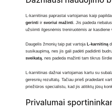
L-karnitinas paprastai vartojamas kaip papild
gerinti
ir
svoriui mažinti
. Jis padeda riebalu
užsiimti ilgesnėmis treniruotėmis ar kasdiene 
Daugelis žmonių taip pat vartoja
L-karnitiną
dė
susikaupimą, nes jis gali padėti padidinti bud
sveikatą
, nes padeda mažinti tam tikrus širdie
L-karnitinas dažnai vartojamas kartu su subala
geresnių rezultatų. Tačiau prieš pradedant vart
priežiūros specialistu, kad jis atitiktų jūsų kon
Privalumai sportinink