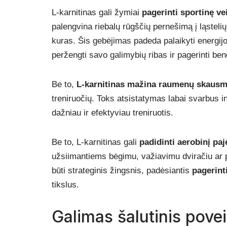
L-karnitinas gali žymiai
pagerinti sportinę ve
palengvina riebalų rūgščių pernešimą į ląstelių
kuras. Šis gebėjimas padeda palaikyti energijos 
peržengti savo galimybių ribas ir pagerinti ben
Be to,
L-karnitinas
mažina raumenų skaus
treniruočių. Toks atsistatymas labai svarbus i
dažniau ir efektyviau treniruotis.
Be to, L-karnitinas gali
padidinti aerobinį pa
užsiimantiems bėgimu, važiavimu dviračiu ar pl
būti strateginis žingsnis, padėsiantis
pagerint
tikslus.
Galimas šalutinis povei