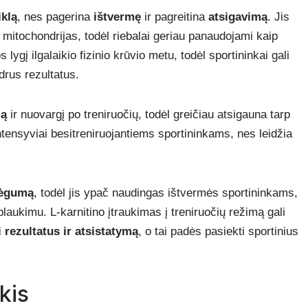
iklą
, nes pagerina
ištvermę
ir pagreitina
atsigavimą
. Jis
 mitochondrijas, todėl riebalai geriau panaudojami kaip
lygį ilgalaikio fizinio krūvio metu, todėl sportininkai gali
drus rezultatus.
mą
ir nuovargį po treniruočių, todėl greičiau atsigauna tarp
ntensyviai besitreniruojantiems sportininkams, nes leidžia
jėgumą
, todėl jis ypač naudingas ištvermės sportininkams,
aukimu. L-karnitino įtraukimas į treniruočių režimą gali
i rezultatus ir atsistatymą
, o tai padės pasiekti sportinius
kis