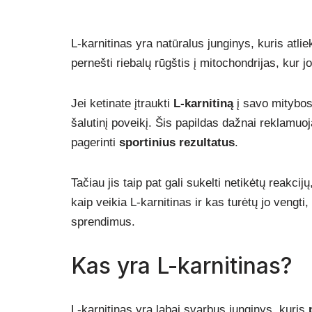
L-karnitinas yra natūralus junginys, kuris atl
pernešti riebalų rūgštis į mitochondrijas, kur 
Jei ketinate įtraukti
L-karnitiną
į savo mitybos 
šalutinį poveikį. Šis papildas dažnai reklamu
pagerinti
sportinius rezultatus
.
Tačiau jis taip pat gali sukelti netikėtų reakcij
kaip veikia L-karnitinas ir kas turėtų jo vengti
sprendimus.
Kas yra L-karnitinas?
L-karnitinas yra labai svarbus junginys, kuris