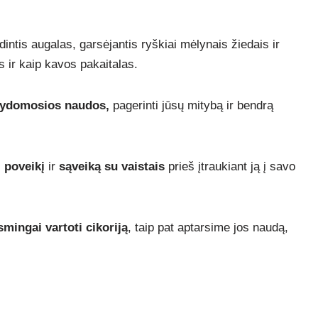
dintis augalas, garsėjantis ryškiai mėlynais žiedais ir
 ir kaip kavos pakaitalas.
 gydomosios naudos,
pagerinti jūsų mitybą ir bendrą
į poveikį
ir
sąveiką su vaistais
prieš įtraukiant ją į savo
smingai vartoti cikoriją
, taip pat aptarsime jos naudą,