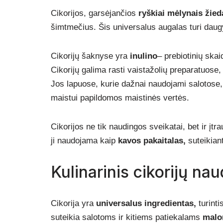
Cikorijos, garsėjančios
ryškiai mėlynais žied
šimtmečius. Šis universalus augalas turi daug
Cikorijų šaknyse yra
inulino
– prebiotinių skai
Cikorijų galima rasti vaistažolių preparatuose
Jos lapuose, kurie dažnai naudojami salotose,
maistui papildomos maistinės vertės.
Cikorijos ne tik naudingos sveikatai, bet ir įtr
ji naudojama kaip
kavos pakaitalas,
suteikiant
Kulinarinis cikorijų na
Cikorija yra
universalus ingredientas,
turint
suteikia salotoms ir kitiems patiekalams
malo