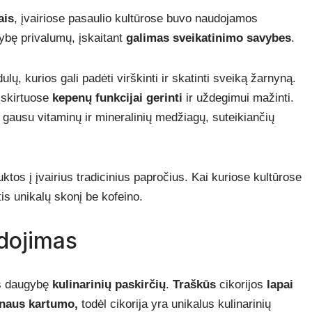
ais
, įvairiose pasaulio kultūrose buvo naudojamos
ybę privalumų, įskaitant
galimas sveikatinimo savybes
.
dulų, kurios gali padėti virškinti ir skatinti sveiką žarnyną.
, skirtuose
kepenų funkcijai gerinti
ir uždegimui mažinti.
 gausu vitaminų ir mineralinių medžiagų, suteikiančių
auktos į įvairius tradicinius papročius. Kai kuriose kultūrose
is unikalų skonį be kofeino.
udojimas
is daugybę
kulinarinių paskirčių
.
Traškūs
cikorijos
lapai
naus kartumo,
todėl cikorija yra unikalus kulinarinių