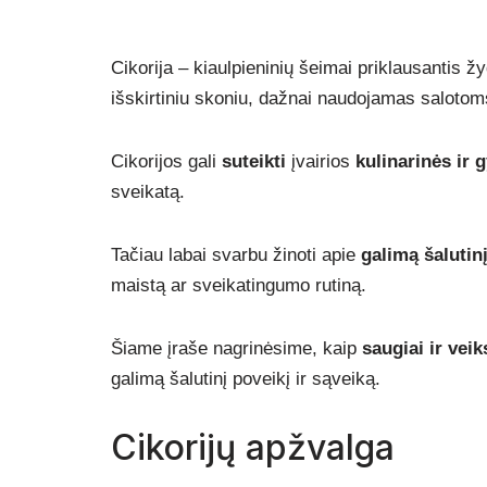
Cikorija – kiaulpieninių šeimai priklausantis žy
išskirtiniu skoniu, dažnai naudojamas salotoms
Cikorijos gali
suteikti
įvairios
kulinarinės ir
sveikatą.
Tačiau labai svarbu žinoti apie
galimą šalutin
maistą ar sveikatingumo rutiną.
Šiame įraše nagrinėsime, kaip
saugiai ir veik
galimą šalutinį poveikį ir sąveiką.
Cikorijų apžvalga