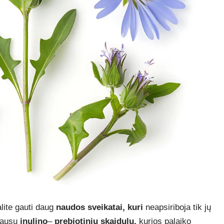
lite gauti daug
naudos sveikatai, kuri
neapsiriboja tik jų
 gausu
inulino
–
prebiotinių skaidulų,
kurios palaiko