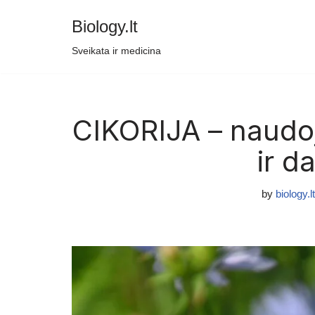
Biology.lt
Skip
Sveikata ir medicina
to
content
CIKORIJA – naudoj
ir d
by
biology.lt