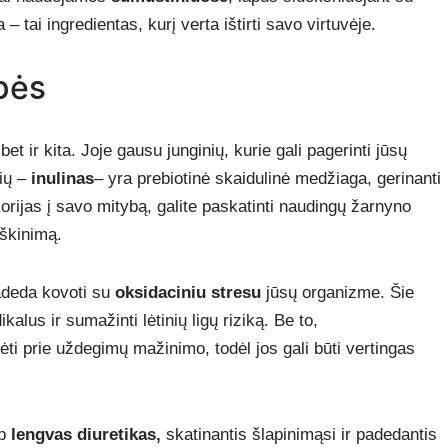
 – tai ingredientas, kurį verta ištirti savo virtuvėje.
ybės
bet ir kita. Joje gausu junginių, kurie gali pagerinti jūsų
lių –
inulinas
– yra prebiotinė skaidulinė medžiaga, gerinanti
korijas į savo mitybą, galite paskatinti naudingų žarnyno
rškinimą.
adeda kovoti su
oksidaciniu stresu
jūsų organizme. Šie
kalus ir sumažinti lėtinių ligų riziką. Be to,
dėti prie uždegimų mažinimo, todėl jos gali būti vertingas
ip
lengvas diuretikas,
skatinantis šlapinimąsi ir padedantis