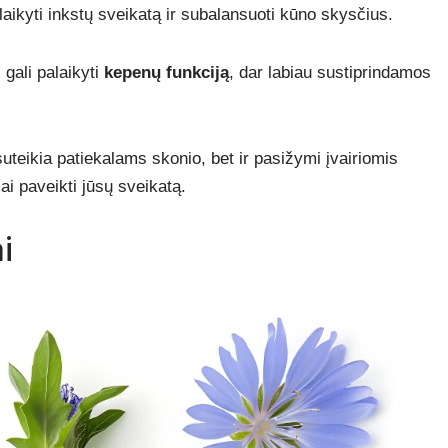
laikyti inkstų sveikatą ir subalansuoti kūno skysčius.
 gali palaikyti
kepenų funkciją
, dar labiau sustiprindamos
suteikia patiekalams skonio, bet ir pasižymi įvairiomis
i paveikti jūsų sveikatą.
i