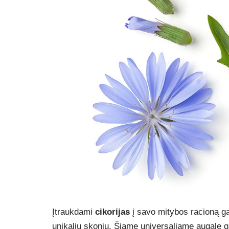
Įtraukdami
cikorijas
į savo mitybos racioną ga
unikaliu skoniu. Šiame universaliame augale