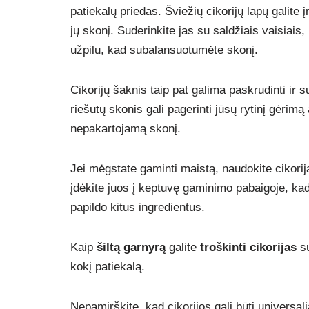
patiekalų priedas. Šviežių cikorijų lapų galite į
jų skonį. Suderinkite jas su saldžiais vaisiais,
užpilu, kad subalansuotumėte skonį.
Cikorijų šaknis taip pat galima paskrudinti ir
riešutų skonis gali pagerinti jūsų rytinį gėrimą
nepakartojamą skonį.
Jei mėgstate gaminti maistą, naudokite cikori
įdėkite juos į keptuvę gaminimo pabaigoje, kad
papildo kitus ingredientus.
Kaip
šiltą garnyrą
galite
troškinti cikorijas
su
kokį patiekalą.
Nepamirškite, kad cikorijos gali būti universa