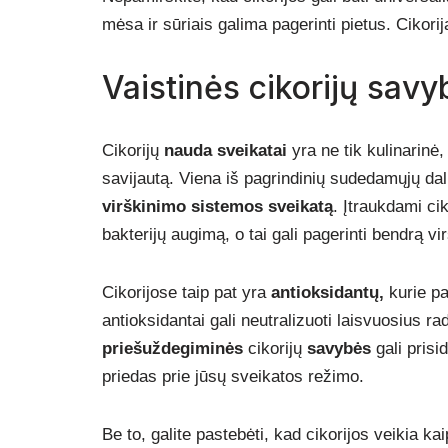
mėsa ir sūriais galima pagerinti pietus. Cikorija
Vaistinės cikorijų sav
Cikorijų
nauda sveikatai
yra ne tik kulinarinė, 
savijautą. Viena iš pagrindinių sudedamųjų da
virškinimo sistemos sveikatą
. Įtraukdami ci
bakterijų augimą, o tai gali pagerinti bendrą vi
Cikorijose taip pat yra
antioksidantų,
kurie p
antioksidantai gali neutralizuoti laisvuosius radi
priešuždegiminės
cikorijų
savybės
gali prisi
priedas prie jūsų sveikatos režimo.
Be to, galite pastebėti, kad cikorijos veikia ka