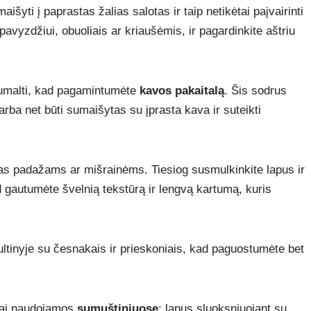
maišyti į paprastas žalias salotas ir taip netikėtai paįvairinti
 pavyzdžiui, obuoliais ar kriaušėmis, ir pagardinkite aštriu
 sumalti, kad pagamintumėte
kavos pakaitalą
. Šis sodrus
 arba net būti sumaišytas su įprasta kava ir suteikti
jas padažams ar mišrainėms. Tiesiog susmulkinkite lapus ir
 gautumėte švelnią tekstūrą ir lengvą kartumą, kuris
ltinyje su česnakais ir prieskoniais, kad paguostumėte bet
liai naudojamos
sumuštiniuose
; lapus sluoksniuojant su