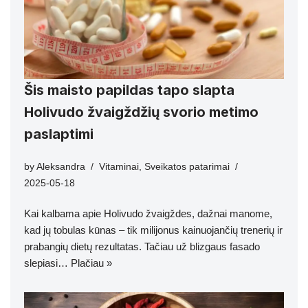
Šis maisto papildas tapo slapta
Holivudo žvaigždžių svorio metimo
paslaptimi
by
Aleksandra
Vitaminai
,
Sveikatos patarimai
2025-05-18
Kai kalbama apie Holivudo žvaigždes, dažnai manome,
kad jų tobulas kūnas – tik milijonus kainuojančių trenerių ir
prabangių dietų rezultatas. Tačiau už blizgaus fasado
slepiasi…
Plačiau »