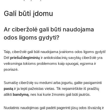
Gali būti įdomu
Ar ciberžolė gali būti naudojama
odos ligoms gydyti?
Taip, ciberžolė gali būti naudojama įvairioms odos ligoms gydyti!
Dėl
priešuždegiminių
ir antioksidacinių savybių ciberžolė yra
veiksminga tokioms problemoms kaip spuogai, egzema ir
psoriazė.
Sumaišę ciberžolę su medumi arba jogurtu, galite pasigaminti
pastą
ir ja tepti pažeistas vietas. Tik nepamirškite iš pradžių
atlikti
bandymą
, nes kai kurie žmonės gali būti jautrūs.
Nuolatinis naudojimas gali padėti pagerinti jūsų odos išvaizdą ir