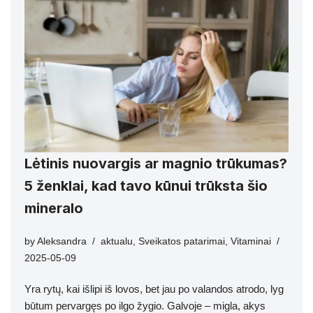
Lėtinis nuovargis ar magnio trūkumas?
5 ženklai, kad tavo kūnui trūksta šio
mineralo
by
Aleksandra
aktualu
,
Sveikatos patarimai
,
Vitaminai
2025-05-09
Yra rytų, kai išlipi iš lovos, bet jau po valandos atrodo, lyg
būtum pervargęs po ilgo žygio. Galvoje – migla, akys