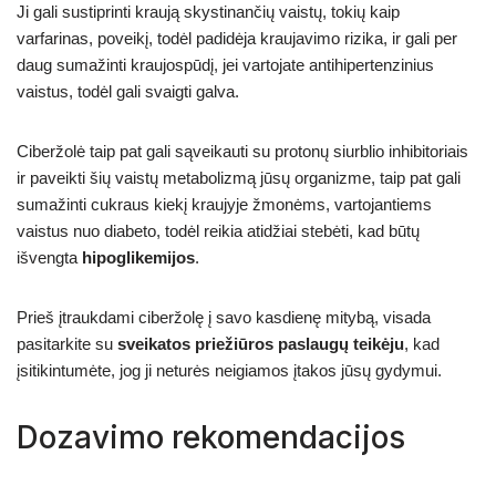
Ji gali sustiprinti kraują skystinančių vaistų, tokių kaip
varfarinas, poveikį, todėl padidėja kraujavimo rizika, ir gali per
daug sumažinti kraujospūdį, jei vartojate antihipertenzinius
vaistus, todėl gali svaigti galva.
Ciberžolė taip pat gali sąveikauti su protonų siurblio inhibitoriais
ir paveikti šių vaistų metabolizmą jūsų organizme, taip pat gali
sumažinti cukraus kiekį kraujyje žmonėms, vartojantiems
vaistus nuo diabeto, todėl reikia atidžiai stebėti, kad būtų
išvengta
hipoglikemijos
.
Prieš įtraukdami ciberžolę į savo kasdienę mitybą, visada
pasitarkite su
sveikatos priežiūros paslaugų teikėju
, kad
įsitikintumėte, jog ji neturės neigiamos įtakos jūsų gydymui.
Dozavimo rekomendacijos