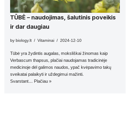
TŪBĖ – naudojimas, šalutinis poveikis
ir dar daugiau
by
biology.lt
Vitaminai
2024-12-10
Tūbė yra žydintis augalas, moksliškai žinomas kaip
Verbascum thapsus, plačiai naudojamas tradicinėje
medicinoje dėl galimos naudos, ypač kvėpavimo takų
sveikatai palaikyti ir uždegimui mažinti.
Svarstant…
Plačiau »