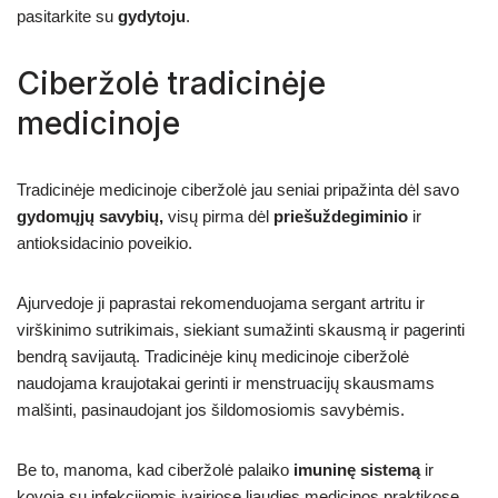
pasitarkite su
gydytoju
.
Ciberžolė tradicinėje
medicinoje
Tradicinėje medicinoje ciberžolė jau seniai pripažinta dėl savo
gydomųjų savybių,
visų pirma dėl
priešuždegiminio
ir
antioksidacinio poveikio.
Ajurvedoje ji paprastai rekomenduojama sergant artritu ir
virškinimo sutrikimais, siekiant sumažinti skausmą ir pagerinti
bendrą savijautą. Tradicinėje kinų medicinoje ciberžolė
naudojama kraujotakai gerinti ir menstruacijų skausmams
malšinti, pasinaudojant jos šildomosiomis savybėmis.
Be to, manoma, kad ciberžolė palaiko
imuninę sistemą
ir
kovoja su infekcijomis įvairiose liaudies medicinos praktikose.