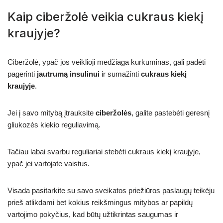
Kaip ciberžolė veikia cukraus kiekį
kraujyje?
Ciberžolė, ypač jos veiklioji medžiaga kurkuminas, gali padėti
pagerinti
jautrumą insulinui
ir sumažinti
cukraus kiekį
kraujyje
.
Jei į savo mitybą įtrauksite
ciberžolės
, galite pastebėti geresnį
gliukozės kiekio reguliavimą.
Tačiau labai svarbu reguliariai stebėti cukraus kiekį kraujyje,
ypač jei vartojate vaistus.
Visada pasitarkite su savo sveikatos priežiūros paslaugų teikėju
prieš atlikdami bet kokius reikšmingus mitybos ar papildų
vartojimo pokyčius, kad būtų užtikrintas saugumas ir