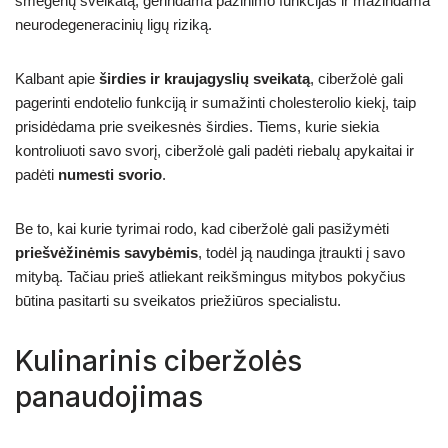
smegenų sveikatą, gerindama pažinimo funkcijas ir mažindama
neurodegeneracinių ligų riziką.
Kalbant apie
širdies ir kraujagyslių sveikatą
, ciberžolė gali
pagerinti endotelio funkciją ir sumažinti cholesterolio kiekį, taip
prisidėdama prie sveikesnės širdies. Tiems, kurie siekia
kontroliuoti savo svorį, ciberžolė gali padėti riebalų apykaitai ir
padėti
numesti svorio
.
Be to, kai kurie tyrimai rodo, kad ciberžolė gali pasižymėti
priešvėžinėmis savybėmis
, todėl ją naudinga įtraukti į savo
mitybą. Tačiau prieš atliekant reikšmingus mitybos pokyčius
būtina pasitarti su sveikatos priežiūros specialistu.
Kulinarinis ciberžolės
panaudojimas