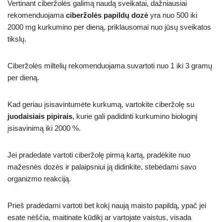
Vertinant ciberžolės galimą naudą sveikatai, dažniausiai
rekomenduojama
ciberžolės papildų
dozė
yra nuo 500 iki
2000 mg kurkumino per dieną, priklausomai nuo jūsų sveikatos
tikslų.
Ciberžolės miltelių rekomenduojama suvartoti nuo 1 iki 3 gramų
per dieną.
Kad geriau įsisavintumėte kurkumą, vartokite ciberžolę su
juodaisiais pipirais
, kurie gali padidinti kurkumino biologinį
įsisavinimą iki 2000 %.
Jei pradedate vartoti ciberžolę pirmą kartą, pradėkite nuo
mažesnės dozės ir palaipsniui ją didinkite, stebėdami savo
organizmo reakciją.
Prieš pradėdami vartoti bet kokį naują maisto papildą, ypač jei
esate nėščia, maitinate kūdikį ar vartojate vaistus, visada