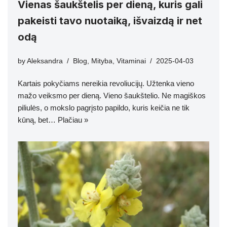
Vienas šaukštelis per dieną, kuris gali
pakeisti tavo nuotaiką, išvaizdą ir net
odą
by
Aleksandra
Blog
,
Mityba
,
Vitaminai
2025-04-03
Kartais pokyčiams nereikia revoliucijų. Užtenka vieno
mažo veiksmo per dieną. Vieno šaukštelio. Ne magiškos
piliulės, o mokslo pagrįsto papildo, kuris keičia ne tik
kūną, bet…
Plačiau »