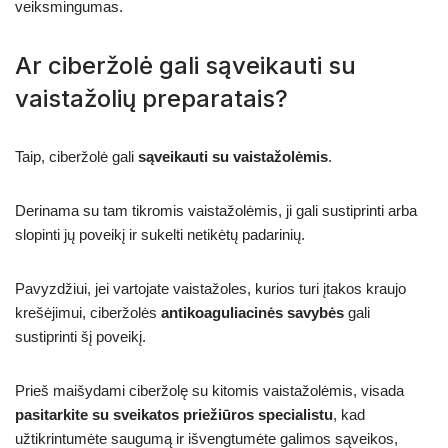
veiksmingumas.
Ar ciberžolė gali sąveikauti su
vaistažolių preparatais?
Taip, ciberžolė gali
sąveikauti su vaistažolėmis
.
Derinama su tam tikromis vaistažolėmis, ji gali sustiprinti arba
slopinti jų poveikį ir sukelti netikėtų padarinių.
Pavyzdžiui, jei vartojate vaistažoles, kurios turi įtakos kraujo
krešėjimui, ciberžolės
antikoaguliacinės savybės
gali
sustiprinti šį poveikį.
Prieš maišydami ciberžolę su kitomis vaistažolėmis, visada
pasitarkite su sveikatos priežiūros specialistu
, kad
užtikrintumėte saugumą ir išvengtumėte galimos sąveikos,