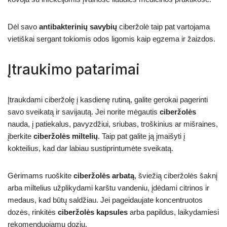
Dėl savo
antibakterinių savybių
ciberžolė taip pat vartojama
vietiškai sergant tokiomis odos ligomis kaip egzema ir žaizdos.
Įtraukimo patarimai
Įtraukdami ciberžolę į kasdienę rutiną, galite gerokai pagerinti
savo sveikatą ir savijautą. Jei norite mėgautis
ciberžolės
nauda, į patiekalus, pavyzdžiui, sriubas, troškinius ar mišraines,
įberkite
ciberžolės miltelių
. Taip pat galite ją įmaišyti į
kokteilius, kad dar labiau sustiprintumėte sveikatą.
Gėrimams ruoškite
ciberžolės arbatą
, šviežią ciberžolės šaknį
arba miltelius užplikydami karštu vandeniu, įdėdami citrinos ir
medaus, kad būtų saldžiau. Jei pageidaujate koncentruotos
dozės, rinkitės
ciberžolės kapsules
arba papildus, laikydamiesi
rekomenduojamų dozių.