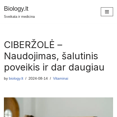
Biology.lt
Skip
Sveikata ir medicina
to
content
CIBERŽOLĖ –
Naudojimas, šalutinis
poveikis ir dar daugiau
by
biology.lt
2024-08-14
Vitaminai