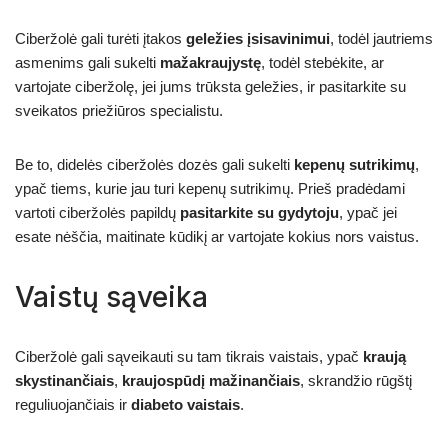
Ciberžolė gali turėti įtakos
geležies įsisavinimui
, todėl jautriems
asmenims gali sukelti
mažakraujystę
, todėl stebėkite, ar
vartojate ciberžolę, jei jums trūksta geležies, ir pasitarkite su
sveikatos priežiūros specialistu.
Be to, didelės ciberžolės dozės gali sukelti
kepenų sutrikimų
,
ypač tiems, kurie jau turi kepenų sutrikimų. Prieš pradėdami
vartoti ciberžolės papildų
pasitarkite su gydytoju
, ypač jei
esate nėščia, maitinate kūdikį ar vartojate kokius nors vaistus.
Vaistų sąveika
Ciberžolė gali sąveikauti su tam tikrais vaistais, ypač
kraują
skystinančiais
,
kraujospūdį
mažinančiais
, skrandžio rūgštį
reguliuojančiais ir
diabeto vaistais
.