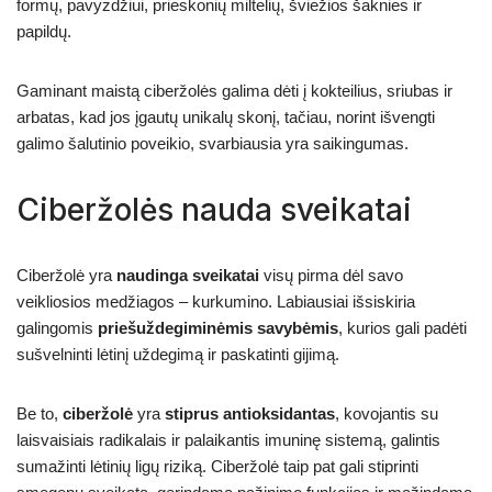
formų, pavyzdžiui, prieskonių miltelių, šviežios šaknies ir
papildų.
Gaminant maistą ciberžolės galima dėti į kokteilius, sriubas ir
arbatas, kad jos įgautų unikalų skonį, tačiau, norint išvengti
galimo šalutinio poveikio, svarbiausia yra saikingumas.
Ciberžolės nauda sveikatai
Ciberžolė yra
naudinga sveikatai
visų pirma dėl savo
veikliosios medžiagos – kurkumino. Labiausiai išsiskiria
galingomis
priešuždegiminėmis savybėmis
, kurios gali padėti
sušvelninti lėtinį uždegimą ir paskatinti gijimą.
Be to,
ciberžolė
yra
stiprus antioksidantas
, kovojantis su
laisvaisiais radikalais ir palaikantis imuninę sistemą, galintis
sumažinti lėtinių ligų riziką. Ciberžolė taip pat gali stiprinti