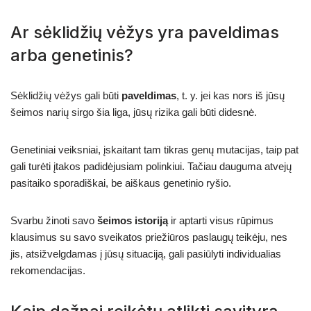
Ar sėklidžių vėžys yra paveldimas
arba genetinis?
Sėklidžių vėžys gali būti
paveldimas
, t. y. jei kas nors iš jūsų
šeimos narių sirgo šia liga, jūsų rizika gali būti didesnė.
Genetiniai veiksniai, įskaitant tam tikras genų mutacijas, taip pat
gali turėti įtakos padidėjusiam polinkiui. Tačiau dauguma atvejų
pasitaiko sporadiškai, be aiškaus genetinio ryšio.
Svarbu žinoti savo
šeimos istoriją
ir aptarti visus rūpimus
klausimus su savo sveikatos priežiūros paslaugų teikėju, nes
jis, atsižvelgdamas į jūsų situaciją, gali pasiūlyti individualias
rekomendacijas.