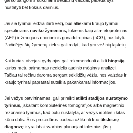
garso bangomis sukuriami sėklidžių vaizdai, padedantys
nustatyti bet kokius darinius.
Jei šie tyrimai leidžia įtarti vėžį, bus atliekami kraujo tyrimai
specifiniams
naviko žymenims,
tokiems kaip alfa-fetoproteinas
(AFP) ir žmogaus chorioninis gonadotropinas (hCG), nustatyti.
Padidėjęs šių žymenų kiekis gali rodyti, kad yra vėžinių ląstelių.
Kai kuriais atvejais gydytojas gali rekomenduoti atlikti
biopsiją
,
kurios metu paimamas nedidelis audinio mėginys analizei.
Tačiau tai rečiau daroma sergant sėklidžių vėžiu, nes vaizdas ir
kraujo tyrimai paprastai suteikia pakankamai informacijos.
Jei vėžys patvirtinamas, gali prireikti
atlikti stadijos nustatymo
tyrimus,
įskaitant kompiuterinės tomografijos arba magnetinio
rezonanso tyrimus, kad būtų nustatyta, ar vėžys išplitęs į kitas
kūno dalis. Šios procedūros padeda užtikrinti kuo
tikslesnę
diagnozę
ir yra labai svarbios planuojant tolesnius jūsų