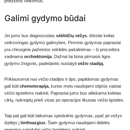
priežiūros veiksmus.
Galimi gydymo būdai
Jei jums bus diagnozuotas
sėklidžių vėžys
, ištirsite kelias
veiksmingas gydymo galimybes. Pirminis gydymas paprastai
yra chirurginis pažeistos sėklidės pašalinimas – ši procedūra
vadinama
orchiektomija
. Dažnai tai būna pirmasis ligos
gydymo žingsnis, padedantis nustatyti
vėžio stadiją
.
Priklausomai nuo vėžio stadijos ir tipo, papildomas gydymas
gali būti
chemoterapija,
kurios metu naudojami stiprūs vaistai
vėžio ląstelėms naikinti. Paprastai jums bus atliekama keletas
ciklų, nukreiptų prieš visas po operacijos likusias vėžio ląsteles.
Taip pat gali būti taikomas spindulinis gydymas, ypač jei vėžys
išplitęs į
limfmazgius
. Šiam gydymui naudojami didelės
energijos spinduliai vėžio ląstelėms naikinti.