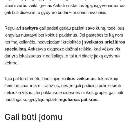
labai svarbu veikti greitai. Anksti nustačius ligą, išgyvenamumas
gali būti didesnis, o gydymo būdai – mažiau invaziniai.
Reguliari
savityra
gali padėti geriau pažinti savo kūną, todėl bus
lengviau nustatyti bet kokius pakitimus. Jei pastebėsite ką nors
nerimą keliančio, nedvejodami kreipkitės į
sveikatos priežiūros
specialistą
. Ankstyva diagnozė dažnai reiškia, kad vėžys vis
dar yra lokalizuotas ir neišplitęs, o tai turi didelę įtaką gydymo
sėkmei.
Taip pat turėtumėte žinoti apie
rizikos veiksnius,
tokius kaip
šeiminė anamnezė ir amžius, nes jie gali padidinti polinkį sirgti
sėklidžių vėžiu. Jei priklausote didesnės rizikos grupei, gali būti
naudinga su gydytoju aptarti
reguliarias patikras
.
Gali būti įdomu