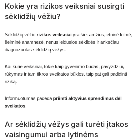
Kokie yra rizikos veiksniai susirgti
sėklidžių vėžiu?
Sėklidžių vėžio
rizikos veiksniai
yra šie: amžius, etninė kilmė,
šeiminė anamnezė, nenusileidusios sėklidės ir anksčiau
diagnozuotas sėklidžių vėžys.
Kai kurie veiksniai, tokie kaip gyvenimo būdas, pavyzdžiui,
rūkymas ir tam tikros sveikatos būklės, taip pat gali padidinti
riziką.
Informuotumas padeda
priimti aktyvius sprendimus dėl
sveikatos
.
Ar sėklidžių vėžys gali turėti įtakos
vaisingumui arba lytinėms