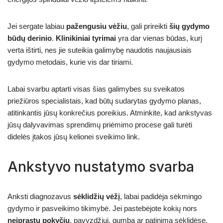
Jei sergate labiau
pažengusiu vėžiu
, gali prireikti
šių gydymo
būdų derinio
.
Klinikiniai tyrimai
yra dar vienas būdas, kurį
verta ištirti, nes jie suteikia galimybę naudotis naujausiais
gydymo metodais, kurie vis dar tiriami.
Labai svarbu aptarti visas šias galimybes su sveikatos
priežiūros specialistais, kad būtų sudarytas gydymo planas,
atitinkantis jūsų konkrečius poreikius. Atminkite, kad ankstyvas
jūsų dalyvavimas sprendimų priėmimo procese gali turėti
didelės įtakos jūsų kelionei sveikimo link.
Ankstyvo nustatymo svarba
Anksti diagnozavus
sėklidžių vėžį
, labai padidėja sėkmingo
gydymo ir pasveikimo tikimybė. Jei pastebėjote kokių nors
neįprastų pokyčių
, pavyzdžiui, gumbą ar patinimą sėklidėse,