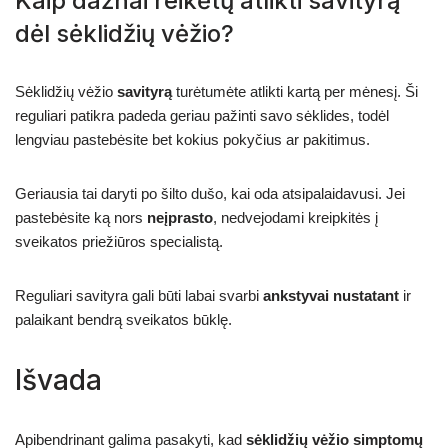
Kaip dažnai reikėtų atlikti savityrą
dėl sėklidžių vėžio?
Sėklidžių vėžio
savityrą
turėtumėte atlikti kartą per mėnesį. Ši
reguliari patikra padeda geriau pažinti savo sėklides, todėl
lengviau pastebėsite bet kokius pokyčius ar pakitimus.
Geriausia tai daryti po šilto dušo, kai oda atsipalaidavusi. Jei
pastebėsite ką nors
neįprasto
, nedvejodami kreipkitės į
sveikatos priežiūros specialistą.
Reguliari savityra gali būti labai svarbi
ankstyvai nustatant
ir
palaikant bendrą sveikatos būklę.
Išvada
Apibendrinant galima pasakyti, kad
sėklidžių vėžio simptomų