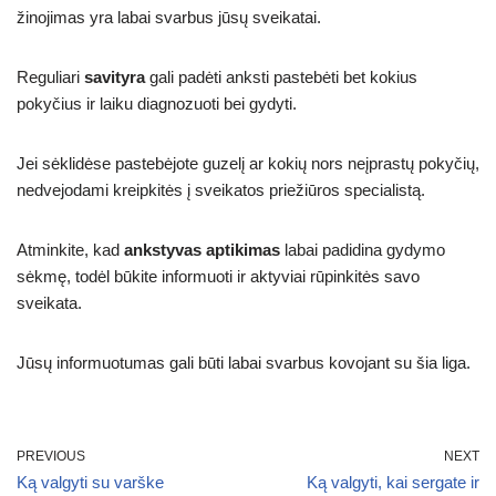
žinojimas yra labai svarbus jūsų sveikatai.
Reguliari
savityra
gali padėti anksti pastebėti bet kokius
pokyčius ir laiku diagnozuoti bei gydyti.
Jei sėklidėse pastebėjote guzelį ar kokių nors neįprastų pokyčių,
nedvejodami kreipkitės į sveikatos priežiūros specialistą.
Atminkite, kad
ankstyvas aptikimas
labai padidina gydymo
sėkmę, todėl būkite informuoti ir aktyviai rūpinkitės savo
sveikata.
Jūsų informuotumas gali būti labai svarbus kovojant su šia liga.
PREVIOUS
NEXT
Ką valgyti su varške
Ką valgyti, kai sergate ir