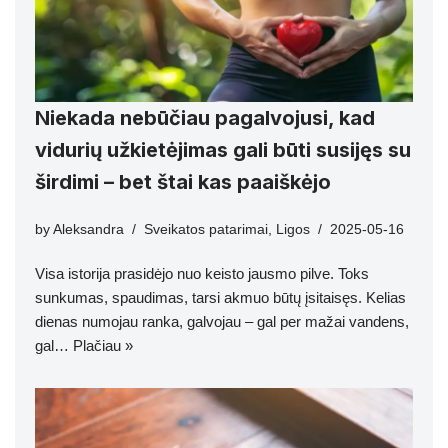
Niekada nebūčiau pagalvojusi, kad
vidurių užkietėjimas gali būti susijęs su
širdimi – bet štai kas paaiškėjo
by
Aleksandra
Sveikatos patarimai
,
Ligos
2025-05-16
Visa istorija prasidėjo nuo keisto jausmo pilve. Toks
sunkumas, spaudimas, tarsi akmuo būtų įsitaisęs. Kelias
dienas numojau ranka, galvojau – gal per mažai vandens,
gal…
Plačiau »