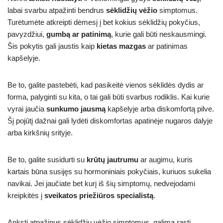
labai svarbu atpažinti bendrus
sėklidžių vėžio
simptomus.
Turėtumėte atkreipti dėmesį į bet kokius sėklidžių pokyčius,
pavyzdžiui,
gumbą ar patinimą
, kurie gali būti neskausmingi.
Šis pokytis gali jaustis kaip
kietas mazgas
ar patinimas
kapšelyje.
Be to, galite pastebėti, kad pasikeitė vienos sėklidės dydis ar
forma, palyginti su kita, o tai gali būti svarbus rodiklis. Kai kurie
vyrai jaučia
sunkumo jausmą
kapšelyje arba diskomfortą pilve.
Šį pojūtį dažnai gali lydėti diskomfortas apatinėje nugaros dalyje
arba kirkšnių srityje.
Be to, galite susidurti su
krūtų jautrumu
ar augimu, kuris
kartais būna susijęs su hormoniniais pokyčiais, kuriuos sukelia
navikai. Jei jaučiate bet kurį iš šių simptomų, nedvejodami
kreipkitės į
sveikatos priežiūros specialistą
.
Anksti atpažinus sėklidžių vėžio simptomus, galima rasti