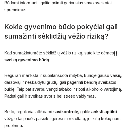
Būdami informuoti, galite priimti geriausius savo sveikatai
sprendimus.
Kokie gyvenimo būdo pokyčiai gali
sumažinti sėklidžių vėžio riziką?
Kad sumažintumėte sėklidžių vėžio riziką, sutelkite dėmesį į
sveiką gyvenimo būdą
.
Reguliari mankšta ir subalansuota mityba, kurioje gausu vaisių,
daržovių ir neskaldytų grūdų, gali pagerinti bendrą sveikatos
būklę. Taip pat svarbu vengti tabako ir riboti alkoholio vartojimą.
Padėti gali ir sveikas svoris bei streso valdymas.
Be to, reguliariai atlikdami
savikontrolę,
galite
anksti aptikti
vėžį, o tai padės pasiekti geresnių rezultatų, jei kiltų kokių nors
problemų.