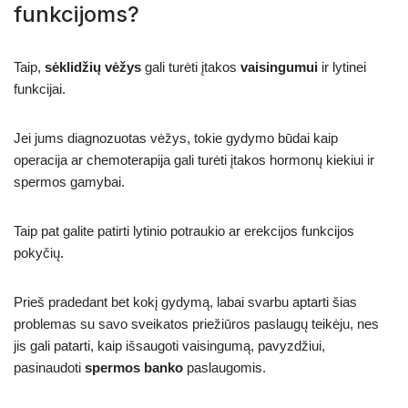
funkcijoms?
Taip,
sėklidžių vėžys
gali turėti įtakos
vaisingumui
ir lytinei
funkcijai.
Jei jums diagnozuotas vėžys, tokie gydymo būdai kaip
operacija ar chemoterapija gali turėti įtakos hormonų kiekiui ir
spermos gamybai.
Taip pat galite patirti lytinio potraukio ar erekcijos funkcijos
pokyčių.
Prieš pradedant bet kokį gydymą, labai svarbu aptarti šias
problemas su savo sveikatos priežiūros paslaugų teikėju, nes
jis gali patarti, kaip išsaugoti vaisingumą, pavyzdžiui,
pasinaudoti
spermos banko
paslaugomis.