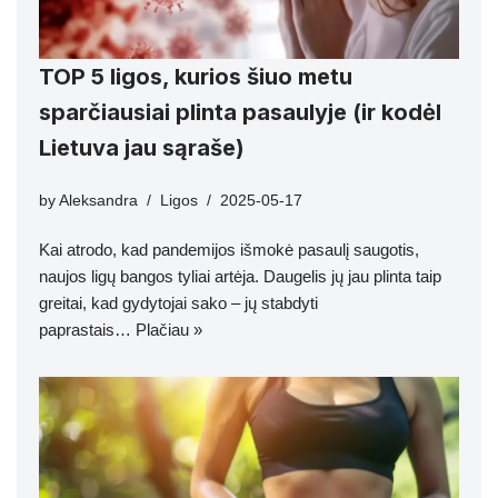
TOP 5 ligos, kurios šiuo metu
sparčiausiai plinta pasaulyje (ir kodėl
Lietuva jau sąraše)
by
Aleksandra
Ligos
2025-05-17
Kai atrodo, kad pandemijos išmokė pasaulį saugotis,
naujos ligų bangos tyliai artėja. Daugelis jų jau plinta taip
greitai, kad gydytojai sako – jų stabdyti
paprastais…
Plačiau »