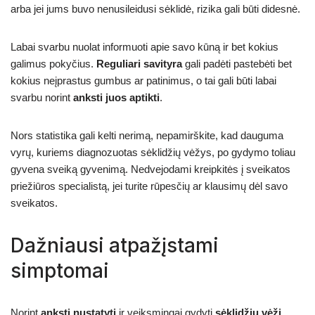
arba jei jums buvo nenusileidusi sėklidė, rizika gali būti didesnė.
Labai svarbu nuolat informuoti apie savo kūną ir bet kokius
galimus pokyčius.
Reguliari savityra
gali padėti pastebėti bet
kokius neįprastus gumbus ar patinimus, o tai gali būti labai
svarbu norint
anksti juos aptikti
.
Nors statistika gali kelti nerimą, nepamirškite, kad dauguma
vyrų, kuriems diagnozuotas sėklidžių vėžys, po gydymo toliau
gyvena sveiką gyvenimą. Nedvejodami kreipkitės į sveikatos
priežiūros specialistą, jei turite rūpesčių ar klausimų dėl savo
sveikatos.
Dažniausi atpažįstami
simptomai
Norint
anksti nustatyti
ir veiksmingai gydyti
sėklidžių vėžį
,