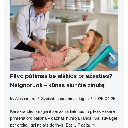
Pilvo pūtimas be aiškios priežasties?
Neignoruok – kūnas siunčia žinutę
by
Aleksandra
Sveikatos patarimai
,
Ligos
2025-04-25
Kai skrandis burzgia it senas radiatorius, o pilvas vakare
primena oro balioną – dažnas numoja ranka. Gal suvalgei
per greitai, gal ne tas derinys. Bet…
Plačiau »