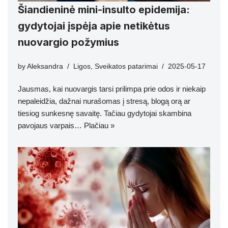
Šiandieninė mini-insulto epidemija:
gydytojai įspėja apie netikėtus
nuovargio požymius
by
Aleksandra
Ligos
,
Sveikatos patarimai
2025-05-17
Jausmas, kai nuovargis tarsi prilimpa prie odos ir niekaip
nepaleidžia, dažnai nurašomas į stresą, blogą orą ar
tiesiog sunkesnę savaitę. Tačiau gydytojai skambina
pavojaus varpais…
Plačiau »