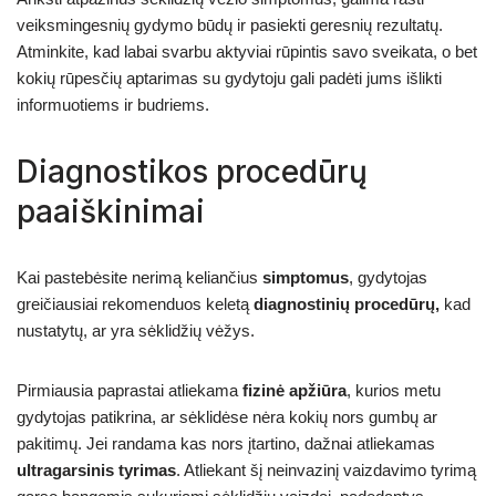
veiksmingesnių gydymo būdų ir pasiekti geresnių rezultatų.
Atminkite, kad labai svarbu aktyviai rūpintis savo sveikata, o bet
kokių rūpesčių aptarimas su gydytoju gali padėti jums išlikti
informuotiems ir budriems.
Diagnostikos procedūrų
paaiškinimai
Kai pastebėsite nerimą keliančius
simptomus
, gydytojas
greičiausiai rekomenduos keletą
diagnostinių procedūrų,
kad
nustatytų, ar yra sėklidžių vėžys.
Pirmiausia paprastai atliekama
fizinė apžiūra
, kurios metu
gydytojas patikrina, ar sėklidėse nėra kokių nors gumbų ar
pakitimų. Jei randama kas nors įtartino, dažnai atliekamas
ultragarsinis tyrimas
. Atliekant šį neinvazinį vaizdavimo tyrimą