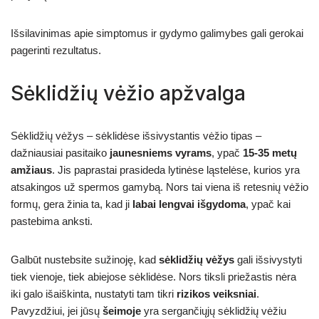
Išsilavinimas apie simptomus ir gydymo galimybes gali gerokai
pagerinti rezultatus.
Sėklidžių vėžio apžvalga
Sėklidžių vėžys – sėklidėse išsivystantis vėžio tipas –
dažniausiai pasitaiko
jaunesniems vyrams
, ypač
15-35 metų
amžiaus
. Jis paprastai prasideda lytinėse ląstelėse, kurios yra
atsakingos už spermos gamybą. Nors tai viena iš retesnių vėžio
formų, gera žinia ta, kad ji
labai lengvai išgydoma
, ypač kai
pastebima anksti.
Galbūt nustebsite sužinoję, kad
sėklidžių vėžys
gali išsivystyti
tiek vienoje, tiek abiejose sėklidėse. Nors tiksli priežastis nėra
iki galo išaiškinta, nustatyti tam tikri
rizikos veiksniai
.
Pavyzdžiui, jei jūsų
šeimoje
yra sergančiųjų sėklidžių vėžiu