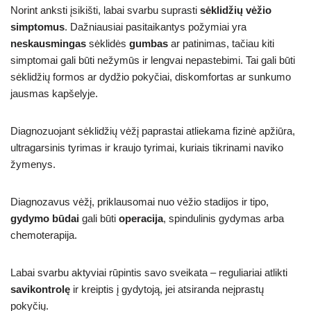
Norint anksti įsikišti, labai svarbu suprasti
sėklidžių vėžio
simptomus
. Dažniausiai pasitaikantys požymiai yra
neskausmingas
sėklidės
gumbas
ar patinimas, tačiau kiti
simptomai gali būti nežymūs ir lengvai nepastebimi. Tai gali būti
sėklidžių formos ar dydžio pokyčiai, diskomfortas ar sunkumo
jausmas kapšelyje.
Diagnozuojant sėklidžių vėžį paprastai atliekama fizinė apžiūra,
ultragarsinis tyrimas ir kraujo tyrimai, kuriais tikrinami naviko
žymenys.
Diagnozavus vėžį, priklausomai nuo vėžio stadijos ir tipo,
gydymo būdai
gali būti
operacija
, spindulinis gydymas arba
chemoterapija.
Labai svarbu aktyviai rūpintis savo sveikata – reguliariai atlikti
savikontrolę
ir kreiptis į gydytoją, jei atsiranda neįprastų
pokyčių.