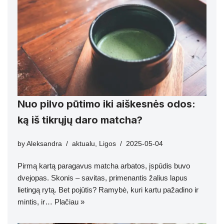
Nuo pilvo pūtimo iki aiškesnės odos:
ką iš tikrųjų daro matcha?
by
Aleksandra
aktualu
,
Ligos
2025-05-04
Pirmą kartą paragavus matcha arbatos, įspūdis buvo
dvejopas. Skonis – savitas, primenantis žalius lapus
lietingą rytą. Bet pojūtis? Ramybė, kuri kartu pažadino ir
mintis, ir…
Plačiau »