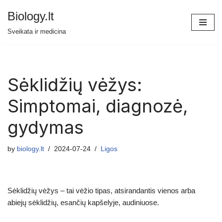
Biology.lt
Skip
Sveikata ir medicina
to
content
Sėklidžių vėžys:
Simptomai, diagnozė,
gydymas
by
biology.lt
2024-07-24
Ligos
Sėklidžių vėžys – tai vėžio tipas, atsirandantis vienos arba
abiejų sėklidžių, esančių kapšelyje, audiniuose.