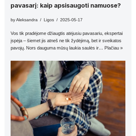
pavasarį: kaip apsisaugoti namuose?
by
Aleksandra
Ligos
2025-05-17
Vos tik pradėjome džiaugtis atėjusiu pavasariu, ekspertai
įspėja – šiemet jis atneš ne tik žydėjimą, bet ir sveikatos
pavojų. Nors dauguma mūsų laukia saulės ir…
Plačiau »