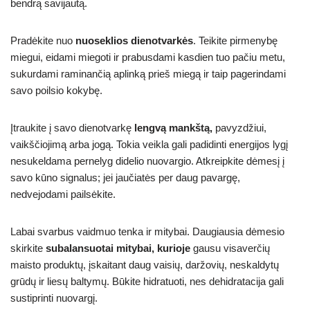
bendrą savijautą.
Pradėkite nuo
nuoseklios dienotvarkės
. Teikite pirmenybę
miegui, eidami miegoti ir prabusdami kasdien tuo pačiu metu,
sukurdami raminančią aplinką prieš miegą ir taip pagerindami
savo poilsio kokybę.
Įtraukite į savo dienotvarkę
lengvą mankštą,
pavyzdžiui,
vaikščiojimą arba jogą. Tokia veikla gali padidinti energijos lygį
nesukeldama pernelyg didelio nuovargio. Atkreipkite dėmesį į
savo kūno signalus; jei jaučiatės per daug pavargę,
nedvejodami pailsėkite.
Labai svarbus vaidmuo tenka ir mitybai. Daugiausia dėmesio
skirkite
subalansuotai mitybai, kurioje
gausu visaverčių
maisto produktų, įskaitant daug vaisių, daržovių, neskaldytų
grūdų ir liesų baltymų. Būkite hidratuoti, nes dehidratacija gali
sustiprinti nuovargį.