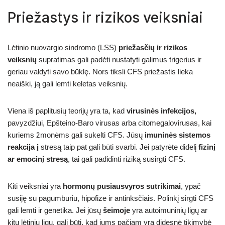
Priežastys ir rizikos veiksniai
Lėtinio nuovargio sindromo (LSS)
priežasčių ir rizikos
veiksnių
supratimas gali padėti nustatyti galimus trigerius ir
geriau valdyti savo būklę. Nors tiksli CFS priežastis lieka
neaiški, ją gali lemti keletas veiksnių.
Viena iš paplitusių teorijų yra ta, kad
virusinės infekcijos,
pavyzdžiui, Epšteino-Baro virusas arba citomegalovirusas, kai
kuriems žmonėms gali sukelti CFS. Jūsų
imuninės sistemos
reakcija į
stresą taip pat gali būti svarbi. Jei patyrėte didelį
fizinį
ar emocinį stresą
, tai gali padidinti riziką susirgti CFS.
Kiti veiksniai yra
hormonų pusiausvyros sutrikimai
, ypač
susiję su pagumburiu, hipofize ir antinksčiais. Polinkį sirgti CFS
gali lemti ir genetika. Jei jūsų
šeimoje
yra autoimuninių ligų ar
kitų lėtinių ligų, gali būti, kad jums pačiam yra didesnė tikimybė