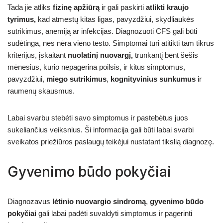
Tada jie atliks
fizinę apžiūrą
ir gali paskirti
atlikti kraujo
tyrimus,
kad atmestų kitas ligas, pavyzdžiui, skydliaukės
sutrikimus, anemiją ar infekcijas. Diagnozuoti CFS gali būti
sudėtinga, nes nėra vieno testo. Simptomai turi atitikti tam tikrus
kriterijus, įskaitant
nuolatinį nuovargį,
trunkantį bent šešis
mėnesius, kurio nepagerina poilsis, ir kitus simptomus,
pavyzdžiui,
miego sutrikimus
,
kognityvinius sunkumus
ir
raumenų skausmus.
Labai svarbu stebėti savo simptomus ir pastebėtus juos
sukeliančius veiksnius. Ši informacija gali būti labai svarbi
sveikatos priežiūros paslaugų teikėjui nustatant tikslią diagnozę.
Gyvenimo būdo pokyčiai
Diagnozavus
lėtinio nuovargio sindromą
,
gyvenimo būdo
pokyčiai
gali labai padėti suvaldyti simptomus ir pagerinti