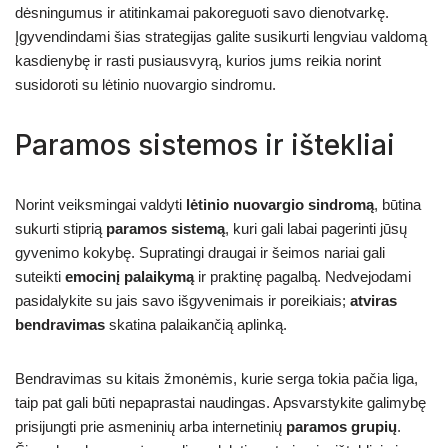
dėsningumus ir atitinkamai pakoreguoti savo dienotvarkę.
Įgyvendindami šias strategijas galite susikurti lengviau valdomą
kasdienybę ir rasti pusiausvyrą, kurios jums reikia norint
susidoroti su lėtinio nuovargio sindromu.
Paramos sistemos ir ištekliai
Norint veiksmingai valdyti
lėtinio nuovargio sindromą
, būtina
sukurti stiprią
paramos sistemą
, kuri gali labai pagerinti jūsų
gyvenimo kokybę. Supratingi draugai ir šeimos nariai gali
suteikti
emocinį palaikymą
ir praktinę pagalbą. Nedvejodami
pasidalykite su jais savo išgyvenimais ir poreikiais;
atviras
bendravimas
skatina palaikančią aplinką.
Bendravimas su kitais žmonėmis, kurie serga tokia pačia liga,
taip pat gali būti nepaprastai naudingas. Apsvarstykite galimybę
prisijungti prie asmeninių arba internetinių
paramos grupių
.