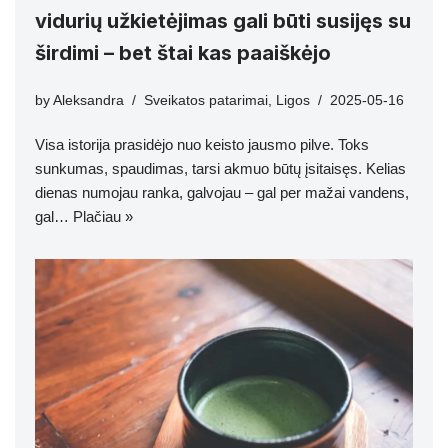
vidurių užkietėjimas gali būti susijęs su
širdimi – bet štai kas paaiškėjo
by
Aleksandra
Sveikatos patarimai
,
Ligos
2025-05-16
Visa istorija prasidėjo nuo keisto jausmo pilve. Toks
sunkumas, spaudimas, tarsi akmuo būtų įsitaisęs. Kelias
dienas numojau ranka, galvojau – gal per mažai vandens,
gal…
Plačiau »