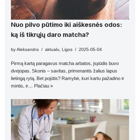
Nuo pilvo pūtimo iki aiškesnės odos:
ką iš tikrųjų daro matcha?
by
Aleksandra
aktualu
,
Ligos
2025-05-04
Pirmą kartą paragavus matcha arbatos, įspūdis buvo
dvejopas. Skonis – savitas, primenantis žalius lapus
lietingą rytą. Bet pojūtis? Ramybė, kuri kartu pažadino ir
mintis, ir…
Plačiau »