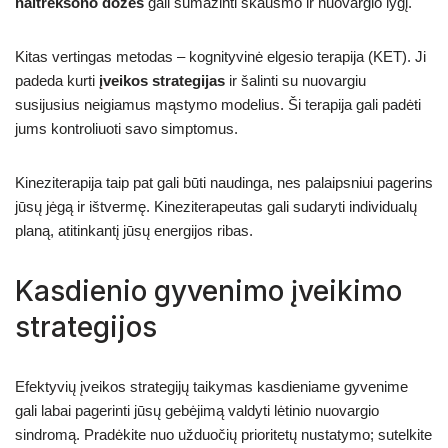
naltreksono dozės
gali sumažinti skausmo ir nuovargio lygį.
Kitas vertingas metodas – kognityvinė elgesio terapija (KET). Ji
padeda kurti
įveikos strategijas
ir šalinti su nuovargiu
susijusius neigiamus mąstymo modelius. Ši terapija gali padėti
jums kontroliuoti savo simptomus.
Kineziterapija taip pat gali būti naudinga, nes palaipsniui pagerins
jūsų jėgą ir ištvermę. Kineziterapeutas gali sudaryti individualų
planą, atitinkantį jūsų energijos ribas.
Kasdienio gyvenimo įveikimo
strategijos
Efektyvių įveikos strategijų taikymas kasdieniame gyvenime
gali labai pagerinti jūsų gebėjimą valdyti lėtinio nuovargio
sindromą. Pradėkite nuo užduočių prioritetų nustatymo; sutelkite