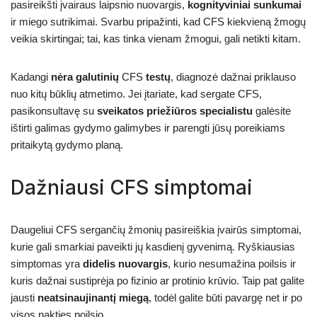
pasireikšti įvairaus laipsnio nuovargis,
kognityviniai sunkumai
ir miego sutrikimai. Svarbu pripažinti, kad CFS kiekvieną žmogų
veikia skirtingai; tai, kas tinka vienam žmogui, gali netikti kitam.
Kadangi
nėra galutinių
CFS
testų
, diagnozė dažnai priklauso
nuo kitų būklių atmetimo. Jei įtariate, kad sergate CFS,
pasikonsultavę su
sveikatos priežiūros specialistu
galėsite
ištirti galimas gydymo galimybes ir parengti jūsų poreikiams
pritaikytą gydymo planą.
Dažniausi CFS simptomai
Daugeliui CFS sergančių žmonių pasireiškia įvairūs simptomai,
kurie gali smarkiai paveikti jų kasdienį gyvenimą. Ryškiausias
simptomas yra
didelis nuovargis
, kurio nesumažina poilsis ir
kuris dažnai sustiprėja po fizinio ar protinio krūvio. Taip pat galite
jausti
neatsinaujinantį miegą
, todėl galite būti pavargę net ir po
visos nakties poilsio.