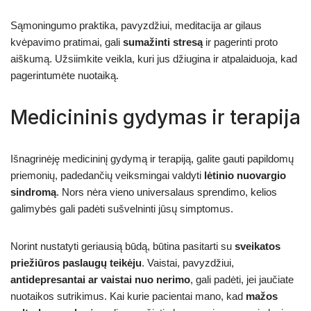
Sąmoningumo praktika, pavyzdžiui, meditacija ar gilaus
kvėpavimo pratimai, gali
sumažinti stresą
ir pagerinti proto
aiškumą. Užsiimkite veikla, kuri jus džiugina ir atpalaiduoja, kad
pagerintumėte nuotaiką.
Medicininis gydymas ir terapija
Išnagrinėję medicininį gydymą ir terapiją, galite gauti papildomų
priemonių, padedančių veiksmingai valdyti
lėtinio nuovargio
sindromą
. Nors nėra vieno universalaus sprendimo, kelios
galimybės gali padėti sušvelninti jūsų simptomus.
Norint nustatyti geriausią būdą, būtina pasitarti su
sveikatos
priežiūros paslaugų teikėju
. Vaistai, pavyzdžiui,
antidepresantai ar vaistai nuo nerimo
, gali padėti, jei jaučiate
nuotaikos sutrikimus. Kai kurie pacientai mano, kad
mažos