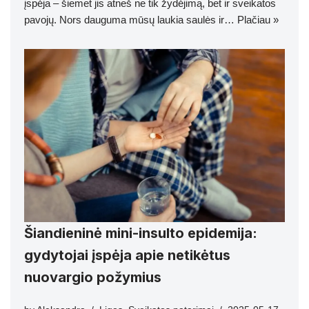
įspėja – šiemet jis atneš ne tik žydėjimą, bet ir sveikatos
pavojų. Nors dauguma mūsų laukia saulės ir…
Plačiau »
Šiandieninė mini-insulto epidemija:
gydytojai įspėja apie netikėtus
nuovargio požymius