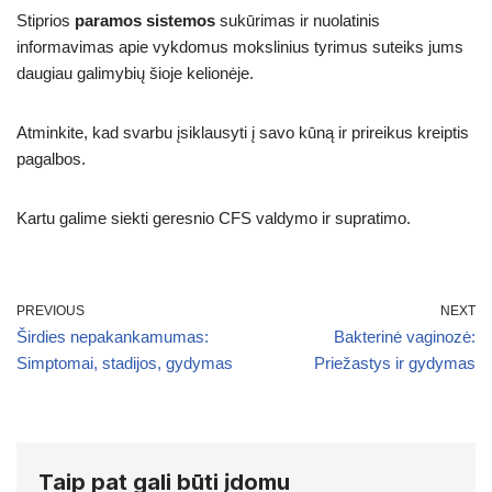
Stiprios
paramos sistemos
sukūrimas ir nuolatinis
informavimas apie vykdomus mokslinius tyrimus suteiks jums
daugiau galimybių šioje kelionėje.
Atminkite, kad svarbu įsiklausyti į savo kūną ir prireikus kreiptis
pagalbos.
Kartu galime siekti geresnio CFS valdymo ir supratimo.
PREVIOUS
NEXT
Širdies nepakankamumas:
Bakterinė vaginozė:
Simptomai, stadijos, gydymas
Priežastys ir gydymas
Taip pat gali būti įdomu