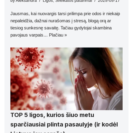
by
Aleksandra
Ligos
,
Sveikatos patarimai
2025-05-17
Jausmas, kai nuovargis tarsi prilimpa prie odos ir niekaip
nepaleidžia, dažnai nurašomas į stresą, blogą orą ar
tiesiog sunkesnę savaitę. Tačiau gydytojai skambina
pavojaus varpais…
Plačiau »
TOP 5 ligos, kurios šiuo metu
sparčiausiai plinta pasaulyje (ir kodėl