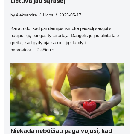
Lietuva jau sąraše)
by
Aleksandra
Ligos
2025-05-17
Kai atrodo, kad pandemijos išmokė pasaulį saugotis,
naujos ligų bangos tyliai artėja. Daugelis jų jau plinta taip
greitai, kad gydytojai sako – jų stabdyti
paprastais…
Plačiau »
Niekada nebūčiau pagalvojusi, kad