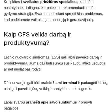
Kreipkitės į
sveikatos priežiūros specialistą
, kad būtų
nustatyta tiksli diagnozė ir pateiktos rekomendacijos dėl
gydymo strategijų. Svarbu nedelsiant spręsti šias problemas,
kad padėtumėte vaikui atgauti energiją ir gerą savijautą.
Kaip CFS veikia darbą ir
produktyvumą?
Lėtinio nuovargio sindromas (LSS) gali labai paveikti darbą ir
produktyvumą. Jums gali būti sunku susikaupti, atlikti užduotis
ar net nuolat pasirodyti.
Dėl nuovargio gali būti
praleidžiami terminai
ir padaugėti klaidų,
o tai gali paveikti jūsų veiklą ir santykius su kolegomis.
Labai svarbu
pranešti apie savo sunkumus
ir prašyti
pagalbos.