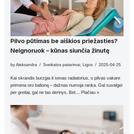
Pilvo pūtimas be aiškios priežasties?
Neignoruok – kūnas siunčia žinutę
by
Aleksandra
Sveikatos patarimai
,
Ligos
2025-04-25
Kai skrandis burzgia it senas radiatorius, o pilvas vakare
primena oro balioną – dažnas numoja ranka. Gal suvalgei
per greitai, gal ne tas derinys. Bet…
Plačiau »