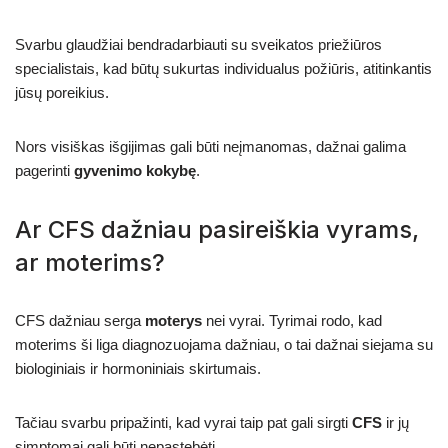
Svarbu glaudžiai bendradarbiauti su sveikatos priežiūros
specialistais, kad būtų sukurtas individualus požiūris, atitinkantis
jūsų poreikius.
Nors visiškas išgijimas gali būti neįmanomas, dažnai galima
pagerinti
gyvenimo kokybę
.
Ar CFS dažniau pasireiškia vyrams,
ar moterims?
CFS dažniau serga
moterys
nei vyrai. Tyrimai rodo, kad
moterims ši liga diagnozuojama dažniau, o tai dažnai siejama su
biologiniais ir hormoniniais skirtumais.
Tačiau svarbu pripažinti, kad vyrai taip pat gali sirgti
CFS
ir jų
simptomai gali būti nepastebėti.