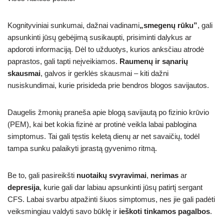
Kognityviniai sunkumai, dažnai vadinami
„smegenų rūku”
, gali
apsunkinti jūsų gebėjimą susikaupti, prisiminti dalykus ar
apdoroti informaciją. Dėl to užduotys, kurios anksčiau atrodė
paprastos, gali tapti neįveikiamos.
Raumenų ir sąnarių
skausmai
, galvos ir gerklės skausmai – kiti dažni
nusiskundimai, kurie prisideda prie bendros blogos savijautos.
Daugelis žmonių praneša apie blogą savijautą po fizinio krūvio
(PEM), kai bet kokia fizinė ar protinė veikla labai pablogina
simptomus. Tai gali tęstis keletą dienų ar net savaičių, todėl
tampa sunku palaikyti įprastą gyvenimo ritmą.
Be to, gali pasireikšti
nuotaikų svyravimai
,
nerimas
ar
depresija
, kurie gali dar labiau apsunkinti jūsų patirtį sergant
CFS. Labai svarbu atpažinti šiuos simptomus, nes jie gali padėti
veiksmingiau valdyti savo būklę ir
ieškoti tinkamos pagalbos
.