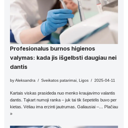
Profesionalus burnos higienos
valymas: kada jis išgelbsti daugiau nei
dantis
by
Aleksandra
Sveikatos patarimai
,
Ligos
2025-04-11
Kartais viskas prasideda nuo menko kraujavimo valantis
dantis. Tąkart numoji ranka – juk tai tik šepetėlis buvo per
kietas. Vėliau ima erzinti jautrumas. Galiausiai –…
Plačiau
»