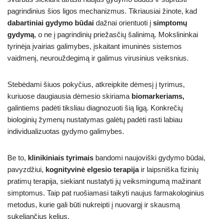
pagrindinius šios ligos mechanizmus. Tikriausiai žinote, kad
dabartiniai gydymo būdai
dažnai orientuoti į
simptomų
gydymą
, o ne į pagrindinių priežasčių šalinimą. Mokslininkai
tyrinėja įvairias galimybes, įskaitant imuninės sistemos
vaidmenį, neurouždegimą ir galimus virusinius veiksnius.
Stebėdami šiuos pokyčius, atkreipkite dėmesį į tyrimus,
kuriuose daugiausia dėmesio skiriama
biomarkeriams,
galintiems padėti tiksliau diagnozuoti šią ligą. Konkrečių
biologinių žymenų nustatymas galėtų padėti rasti labiau
individualizuotas gydymo galimybes.
Be to,
klinikiniais tyrimais
bandomi naujoviški gydymo būdai,
pavyzdžiui,
kognityvinė elgesio terapija
ir laipsniška fizinių
pratimų terapija, siekiant nustatyti jų veiksmingumą mažinant
simptomus. Taip pat ruošiamasi taikyti naujus farmakologinius
metodus, kurie gali būti nukreipti į nuovargį ir skausmą
sukeliančius kelius.