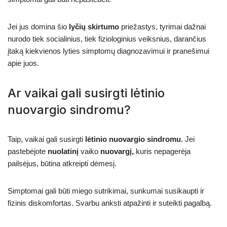
Jei jus domina šio
lyčių skirtumo
priežastys, tyrimai dažnai
nurodo tiek socialinius, tiek fiziologinius veiksnius, darančius
įtaką kiekvienos lyties simptomų diagnozavimui ir pranešimui
apie juos.
Ar vaikai gali susirgti lėtinio
nuovargio sindromu?
Taip, vaikai gali susirgti
lėtinio nuovargio sindromu
. Jei
pastebėjote
nuolatinį
vaiko
nuovargį,
kuris nepagerėja
pailsėjus, būtina atkreipti dėmesį.
Simptomai gali būti miego sutrikimai, sunkumai susikaupti ir
fizinis diskomfortas. Svarbu anksti atpažinti ir suteikti pagalbą.