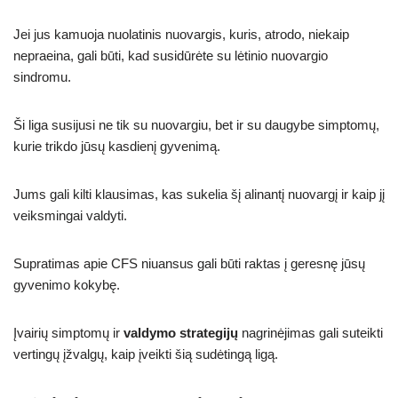
Jei jus kamuoja nuolatinis nuovargis, kuris, atrodo, niekaip
nepraeina, gali būti, kad susidūrėte su lėtinio nuovargio
sindromu.
Ši liga susijusi ne tik su nuovargiu, bet ir su daugybe simptomų,
kurie trikdo jūsų kasdienį gyvenimą.
Jums gali kilti klausimas, kas sukelia šį alinantį nuovargį ir kaip jį
veiksmingai valdyti.
Supratimas apie CFS niuansus gali būti raktas į geresnę jūsų
gyvenimo kokybę.
Įvairių simptomų ir
valdymo strategijų
nagrinėjimas gali suteikti
vertingų įžvalgų, kaip įveikti šią sudėtingą ligą.