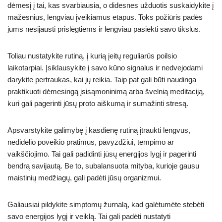
dėmesį į tai, kas svarbiausia, o didesnes užduotis suskaidykite į
mažesnius, lengviau įveikiamus etapus. Toks požiūris padės
jums nesijausti prislėgtiems ir lengviau pasiekti savo tikslus.
Toliau nustatykite rutiną, į kurią įeitų reguliarūs poilsio
laikotarpiai. Įsiklausykite į savo kūno signalus ir nedvejodami
darykite pertraukas, kai jų reikia. Taip pat gali būti naudinga
praktikuoti dėmesingą įsisąmoninimą arba švelnią meditaciją,
kuri gali pagerinti jūsų proto aiškumą ir sumažinti stresą.
Apsvarstykite galimybę į kasdienę rutiną įtraukti lengvus,
nedidelio poveikio pratimus, pavyzdžiui, tempimo ar
vaikščiojimo. Tai gali padidinti jūsų energijos lygį ir pagerinti
bendrą savijautą. Be to, subalansuota mityba, kurioje gausu
maistinių medžiagų, gali padėti jūsų organizmui.
Galiausiai pildykite simptomų žurnalą, kad galėtumėte stebėti
savo energijos lygį ir veiklą. Tai gali padėti nustatyti