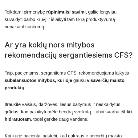
Teikdami pirmenybę
rūpinimuisi savimi,
galite lengviau
suvaldyti darbo krūvį ir išlaikyti tam tikrą produktyvumą
nepaisant sunkumų.
Ar yra kokių nors mitybos
rekomendacijų sergantiesiems CFS?
Taip, pacientams, sergantiems CFS, rekomenduojama laikytis
subalansuotos mitybos, kurioje
gausu
visaverčių maisto
produktų
.
Įtraukite vaisius, daržoves, liesus baltymus ir neskaldytus
grūdus, kad palaikytumėte bendrą sveikatą. Labai svarbu
išlikti
hidratuotam
, todėl gerkite daug vandens.
Kai kurie pacientai pastebi, kad cukraus ir perdirbtų maisto