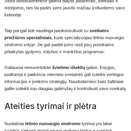
Šiose bendruomenėse galima dalytis patarimais, ištekliais ir
istorijomis, nes tai padės jums jaustis mažiau izoliuotiems savo
kelionėje.
Taip pat gali būti naudinga pasikonsultuoti su
sveikatos
priežiūros specialistais,
kurie specializuojasi lėtinio nuovargio
sindromo srityje. Jie gali padėti jums rasti jūsų poreikiams
pritaikytas gydymo, mitybos ir mankštos programas.
Galiausiai nenuvertinkite
švietimo išteklių
galios. Knygos,
podkastai ir patikimos interneto svetainės gali suteikti vertingos
informacijos ir įveikimo strategijų. Naudodamiesi šiais šaltiniais
galite suteikti sau daugiau galimybių ir kontroliuoti savo sveikatą.
Ateities tyrimai ir plėtra
Nuolatiniai
lėtinio nuovargio sindromo
tyrimai yra labai
svarbūs siekiant atrasti naujus gydymo būdus ir suprasti