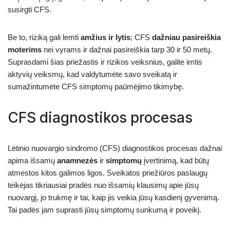
susirgti CFS.
Be to, riziką gali lemti
amžius ir lytis
; CFS
dažniau pasireiškia
moterims
nei vyrams ir dažnai pasireiškia tarp 30 ir 50 metų.
Suprasdami šias priežastis ir rizikos veiksnius, galite imtis
aktyvių veiksmų, kad valdytumėte savo sveikatą ir
sumažintumėte CFS simptomų paūmėjimo tikimybę.
CFS diagnostikos procesas
Lėtinio nuovargio sindromo (CFS) diagnostikos procesas dažnai
apima išsamų
anamnezės
ir
simptomų
įvertinimą, kad būtų
atmestos kitos galimos ligos. Sveikatos priežiūros paslaugų
teikėjas tikriausiai pradės nuo išsamių klausimų apie jūsų
nuovargį, jo trukmę ir tai, kaip jis veikia jūsų kasdienį gyvenimą.
Tai padės jam suprasti jūsų simptomų sunkumą ir poveikį.