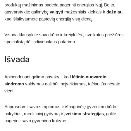
produktų mažinimas padeda pagerinti energijos lygį. Be to,
apsvarstykite galimybę
valgyti
mažesniais kiekiais ir
dažniau
,
kad išlaikytumėte pastovią energiją visą dieną.
Visada klausykite savo kūno ir kreipkitės į sveikatos priežiūros
specialistą dėl individualaus patarimo.
Išvada
Apibendrinant galima pasakyti, kad
lėtinio nuovargio
sindromo
valdymas gali būti neįveikiamas, tačiau jūs nesate
vieni.
Suprasdami savo simptomus ir išnagrinėję gyvenimo būdo
pokyčius, medicininį gydymą ir
įveikimo strategijas
, galite
pagerinti savo gyvenimo kokybę.