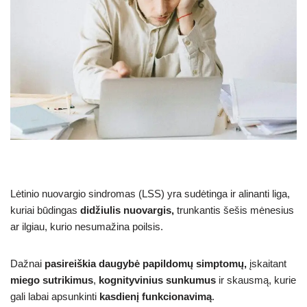
Lėtinio nuovargio sindromas (LSS) yra sudėtinga ir alinanti liga,
kuriai būdingas
didžiulis nuovargis,
trunkantis šešis mėnesius
ar ilgiau, kurio nesumažina poilsis.
Dažnai
pasireiškia daugybė papildomų simptomų,
įskaitant
miego sutrikimus
,
kognityvinius sunkumus
ir skausmą, kurie
gali labai apsunkinti
kasdienį funkcionavimą
.