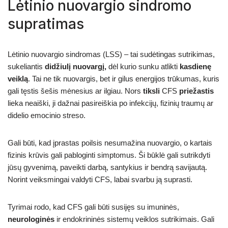
Lėtinio nuovargio sindromo
supratimas
Lėtinio nuovargio sindromas (LSS) – tai sudėtingas sutrikimas,
sukeliantis
didžiulį nuovargį,
dėl kurio sunku atlikti
kasdienę
veiklą
. Tai ne tik nuovargis, bet ir gilus energijos trūkumas, kuris
gali tęstis šešis mėnesius ar ilgiau. Nors
tiksli
CFS
priežastis
lieka neaiški, ji dažnai pasireiškia po infekcijų, fizinių traumų ar
didelio emocinio streso.
Gali būti, kad įprastas poilsis nesumažina nuovargio, o kartais
fizinis krūvis gali pabloginti simptomus. Ši būklė gali sutrikdyti
jūsų gyvenimą, paveikti darbą, santykius ir bendrą savijautą.
Norint veiksmingai valdyti CFS, labai svarbu ją suprasti.
Tyrimai rodo, kad CFS gali būti susijęs su imuninės,
neurologinės
ir endokrininės sistemų veiklos sutrikimais. Gali