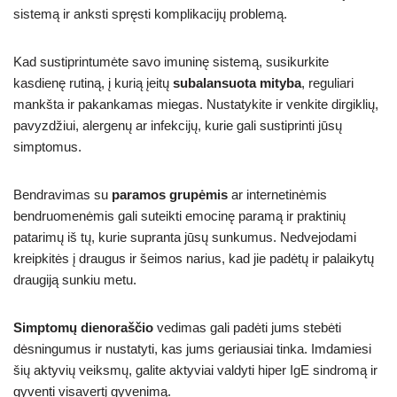
sistemą ir anksti spręsti komplikacijų problemą.
Kad sustiprintumėte savo imuninę sistemą, susikurkite
kasdienę rutiną, į kurią įeitų
subalansuota mityba
, reguliari
mankšta ir pakankamas miegas. Nustatykite ir venkite dirgiklių,
pavyzdžiui, alergenų ar infekcijų, kurie gali sustiprinti jūsų
simptomus.
Bendravimas su
paramos grupėmis
ar internetinėmis
bendruomenėmis gali suteikti emocinę paramą ir praktinių
patarimų iš tų, kurie supranta jūsų sunkumus. Nedvejodami
kreipkitės į draugus ir šeimos narius, kad jie padėtų ir palaikytų
draugiją sunkiu metu.
Simptomų dienoraščio
vedimas gali padėti jums stebėti
dėsningumus ir nustatyti, kas jums geriausiai tinka. Imdamiesi
šių aktyvių veiksmų, galite aktyviai valdyti hiper IgE sindromą ir
gyventi visavertį gyvenimą.