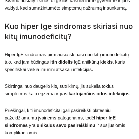
Svarbu nustatyti šiuos dirgiklius kasdieniame gyvenime ir juos
valdyti, kad sumažintumėte simptomų dažnumą ir sunkumą.
Kuo hiper Ige sindromas skiriasi nuo
kitų imunodeficitų?
Hiper IgE sindromas pirmiausia skiriasi nuo kitų imunodeficitų
tuo, kad jam būdingas
itin didelis
IgE antikūnų
kiekis
, kuris
specifiškai veikia imuninį atsaką į infekcijas.
Skirtingai nuo daugelio kitų sutrikimų, jis sukelia tokius
simptomus kaip egzema ir
pasikartojančios odos infekcijos
.
Priešingai, kiti imunodeficitai gali pasireikšti platesniu
pažeidžiamumu įvairiems patogenams, todėl
hiper IgE
sindromas
yra
unikalus savo pasireiškimu
ir susijusiomis
komplikacijomis.