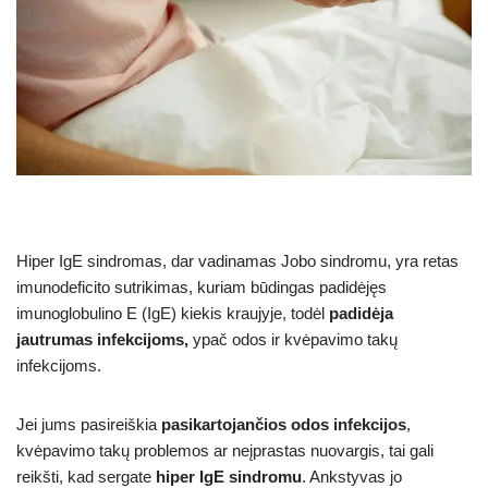
Hiper IgE sindromas, dar vadinamas Jobo sindromu, yra retas
imunodeficito sutrikimas, kuriam būdingas padidėjęs
imunoglobulino E (IgE) kiekis kraujyje, todėl
padidėja
jautrumas infekcijoms,
ypač odos ir kvėpavimo takų
infekcijoms.
Jei jums pasireiškia
pasikartojančios odos infekcijos
,
kvėpavimo takų problemos ar neįprastas nuovargis, tai gali
reikšti, kad sergate
hiper IgE sindromu
. Ankstyvas jo