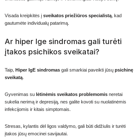
Visada kreipkitės į
sveikatos priežiūros specialistą
, kad
gautumėte individualų patarimą.
Ar hiper Ige sindromas gali turėti
įtakos psichikos sveikatai?
Taip,
Hiper IgE sindromas
gali smarkiai paveikti jūsų
psichinę
sveikatą
.
Gyvenimas su
lėtinėmis sveikatos problemomis
neretai
sukelia nerimą ir depresiją, nes galite kovoti su nuolatinėmis
infekcijomis ir kitais simptomais.
Stresas, kylantis dėl ligos valdymo, gali būti didžiulis ir turėti
įtakos jūsų emocinei savijautai.