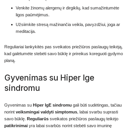
Venkite žinomų alergenų ir dirgiklių, kad sumažintumėte
ligos paūmėjimus.
Užsiimkite stresą mažinančia veikla, pavyzdžiui, joga ar
meditacija.
Reguliariai lankykitės pas sveikatos priežiūros paslaugų teikėją,
kad galėtumėte stebėti savo būklę ir prireikus koreguoti gydymo
planą.
Gyvenimas su Hiper Ige
sindromu
Gyvenimas su
Hiper IgE sindromu
gali būti sudėtingas, tačiau
norint
veiksmingai valdyti simptomus
, labai svarbu suprasti
savo būklę.
Reguliarūs
sveikatos priežiūros paslaugų teikėjo
patikrinimai
yra labai svarbūs norint stebėti savo imuninę