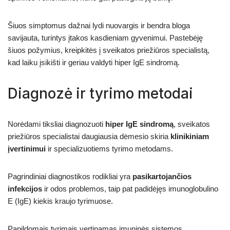
Šiuos simptomus dažnai lydi nuovargis ir bendra bloga
savijauta, turintys įtakos kasdieniam gyvenimui. Pastebėję
šiuos požymius, kreipkitės į sveikatos priežiūros specialistą,
kad laiku įsikišti ir geriau valdyti hiper IgE sindromą.
Diagnozė ir tyrimo metodai
Norėdami tiksliai diagnozuoti
hiper IgE sindromą
, sveikatos
priežiūros specialistai daugiausia dėmesio skiria
klinikiniam
įvertinimui
ir specializuotiems tyrimo metodams.
Pagrindiniai diagnostikos rodikliai yra
pasikartojančios
infekcijos
ir odos problemos, taip pat padidėjęs imunoglobulino
E (IgE) kiekis kraujo tyrimuose.
Papildomais tyrimais vertinamas imuninės sistemos