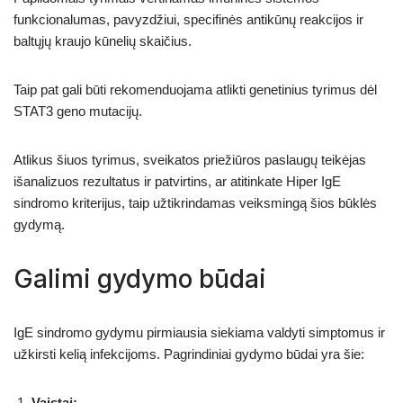
funkcionalumas, pavyzdžiui, specifinės antikūnų reakcijos ir
baltųjų kraujo kūnelių skaičius.
Taip pat gali būti rekomenduojama atlikti genetinius tyrimus dėl
STAT3 geno mutacijų.
Atlikus šiuos tyrimus, sveikatos priežiūros paslaugų teikėjas
išanalizuos rezultatus ir patvirtins, ar atitinkate Hiper IgE
sindromo kriterijus, taip užtikrindamas veiksmingą šios būklės
gydymą.
Galimi gydymo būdai
IgE sindromo gydymu pirmiausia siekiama valdyti simptomus ir
užkirsti kelią infekcijoms. Pagrindiniai gydymo būdai yra šie:
Vaistai: