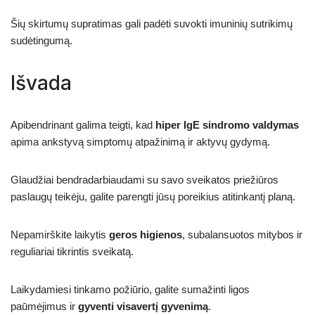
Šių skirtumų supratimas gali padėti suvokti imuninių sutrikimų
sudėtingumą.
Išvada
Apibendrinant galima teigti, kad
hiper IgE sindromo valdymas
apima ankstyvą simptomų atpažinimą ir aktyvų gydymą.
Glaudžiai bendradarbiaudami su savo sveikatos priežiūros
paslaugų teikėju, galite parengti jūsų poreikius atitinkantį planą.
Nepamirškite laikytis
geros higienos
, subalansuotos mitybos ir
reguliariai tikrintis sveikatą.
Laikydamiesi tinkamo požiūrio, galite sumažinti ligos
paūmėjimus ir
gyventi visavertį gyvenimą
.