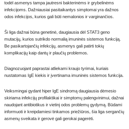
todėl asmenys tampa jautresni bakterinėms ir grybelinėms
infekcijoms. Dažniausiai pasitaikantys simptomai yra dažnos
odos infekcijos, kurios gali būti nemalonios ir varginančios.
Ši liga dažnai būna genetinė, daugiausia dėl STAT3 geno
mutacijų, kurios sutrikdo normalią imuninės sistemos funkciją.
Be pasikartojančių infekcijų, asmenys gali patirti tokių
komplikacijų kaip dantų ir plaučių problemos.
Diagnozuojant paprastai atliekami kraujo tyrimai, kuriais
nustatomas IgE kiekis ir įvertinama imuninės sistemos funkcija.
Veiksmingai gydant hiper IgE sindromą daugiausia dėmesio
skiriama infekcijų profilaktikai ir simptomų palengvinimui, dažnai
naudojant antibiotikus ir vietinį odos problemų gydymą. Būdami
informuoti ir kreipdamiesi tinkamos priežiūros, šia liga sergančių
asmenų sveikata ir gerovė gali gerokai pagerėti.