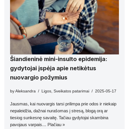
Šiandieninė mini-insulto epidemija:
gydytojai įspėja apie netikėtus
nuovargio požymius
by
Aleksandra
Ligos
,
Sveikatos patarimai
2025-05-17
Jausmas, kai nuovargis tarsi prilimpa prie odos ir niekaip
nepaleidžia, dažnai nurašomas į stresą, blogą orą ar
tiesiog sunkesnę savaitę. Tačiau gydytojai skambina
pavojaus varpais…
Plačiau »