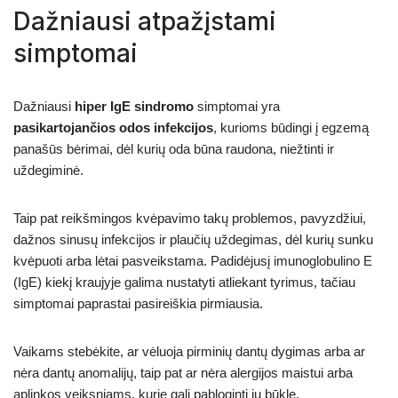
Dažniausi atpažįstami
simptomai
Dažniausi
hiper IgE sindromo
simptomai yra
pasikartojančios odos infekcijos
, kurioms būdingi į egzemą
panašūs bėrimai, dėl kurių oda būna raudona, niežtinti ir
uždegiminė.
Taip pat reikšmingos kvėpavimo takų problemos, pavyzdžiui,
dažnos sinusų infekcijos ir plaučių uždegimas, dėl kurių sunku
kvėpuoti arba lėtai pasveikstama. Padidėjusį imunoglobulino E
(IgE) kiekį kraujyje galima nustatyti atliekant tyrimus, tačiau
simptomai paprastai pasireiškia pirmiausia.
Vaikams stebėkite, ar vėluoja pirminių dantų dygimas arba ar
nėra dantų anomalijų, taip pat ar nėra alergijos maistui arba
aplinkos veiksniams, kurie gali pabloginti jų būklę.