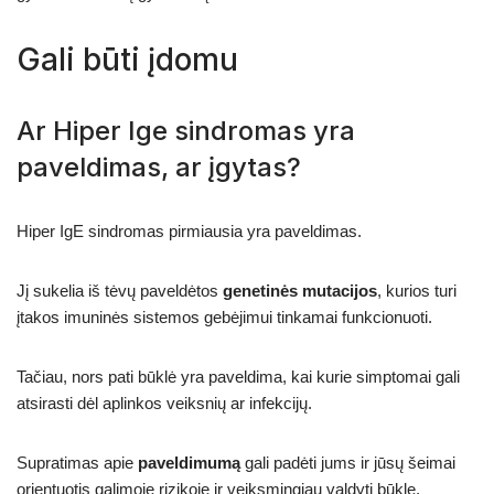
Gali būti įdomu
Ar Hiper Ige sindromas yra
paveldimas, ar įgytas?
Hiper IgE sindromas pirmiausia yra paveldimas.
Jį sukelia iš tėvų paveldėtos
genetinės mutacijos
, kurios turi
įtakos imuninės sistemos gebėjimui tinkamai funkcionuoti.
Tačiau, nors pati būklė yra paveldima, kai kurie simptomai gali
atsirasti dėl aplinkos veiksnių ar infekcijų.
Supratimas apie
paveldimumą
gali padėti jums ir jūsų šeimai
orientuotis galimoje rizikoje ir veiksmingiau valdyti būklę.