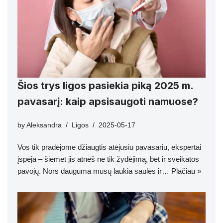
Šios trys ligos pasiekia piką 2025 m.
pavasarį: kaip apsisaugoti namuose?
by
Aleksandra
Ligos
2025-05-17
Vos tik pradėjome džiaugtis atėjusiu pavasariu, ekspertai
įspėja – šiemet jis atneš ne tik žydėjimą, bet ir sveikatos
pavojų. Nors dauguma mūsų laukia saulės ir…
Plačiau »