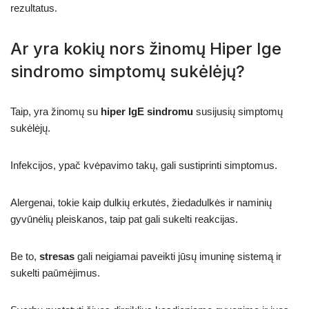
rezultatus.
Ar yra kokių nors žinomų Hiper Ige
sindromo simptomų sukėlėjų?
Taip, yra žinomų su
hiper IgE sindromu
susijusių simptomų
sukėlėjų.
Infekcijos, ypač kvėpavimo takų, gali sustiprinti simptomus.
Alergenai, tokie kaip dulkių erkutės, žiedadulkės ir naminių
gyvūnėlių pleiskanos, taip pat gali sukelti reakcijas.
Be to,
stresas
gali neigiamai paveikti jūsų imuninę sistemą ir
sukelti paūmėjimus.