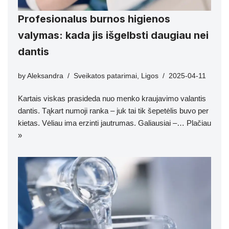
Profesionalus burnos higienos
valymas: kada jis išgelbsti daugiau nei
dantis
by
Aleksandra
Sveikatos patarimai
,
Ligos
2025-04-11
Kartais viskas prasideda nuo menko kraujavimo valantis
dantis. Tąkart numoji ranka – juk tai tik šepetėlis buvo per
kietas. Vėliau ima erzinti jautrumas. Galiausiai –…
Plačiau
»