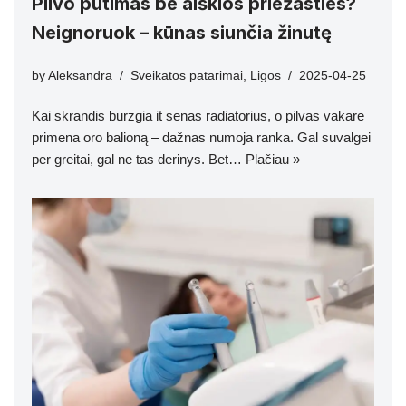
Pilvo pūtimas be aiškios priežasties?
Neignoruok – kūnas siunčia žinutę
by
Aleksandra
Sveikatos patarimai
,
Ligos
2025-04-25
Kai skrandis burzgia it senas radiatorius, o pilvas vakare
primena oro balioną – dažnas numoja ranka. Gal suvalgei
per greitai, gal ne tas derinys. Bet…
Plačiau »