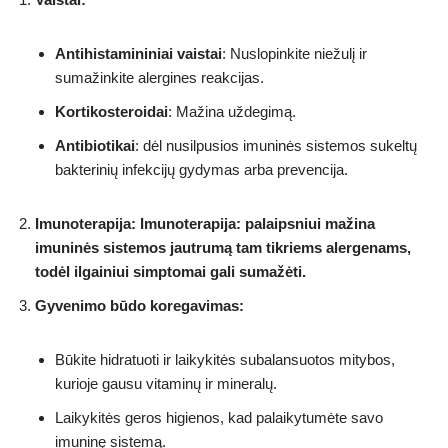
Antihistamininiai vaistai
: Nuslopinkite niežulį ir
sumažinkite alergines reakcijas.
Kortikosteroidai
: Mažina uždegimą.
Antibiotikai
: dėl nusilpusios imuninės sistemos sukeltų
bakterinių infekcijų gydymas arba prevencija.
Imunoterapija: Imunoterapija: palaipsniui mažina
imuninės sistemos jautrumą tam tikriems alergenams,
todėl ilgainiui simptomai gali sumažėti.
Gyvenimo būdo koregavimas:
Būkite hidratuoti ir laikykitės subalansuotos mitybos,
kurioje gausu vitaminų ir mineralų.
Laikykitės geros higienos, kad palaikytumėte savo
imuninę sistemą.