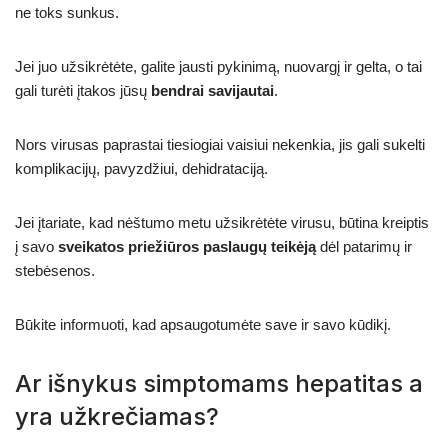
ne toks sunkus.
Jei juo užsikrėtėte, galite jausti pykinimą, nuovargį ir gelta, o tai
gali turėti įtakos jūsų
bendrai savijautai
.
Nors virusas paprastai tiesiogiai vaisiui nekenkia, jis gali sukelti
komplikacijų, pavyzdžiui, dehidrataciją.
Jei įtariate, kad nėštumo metu užsikrėtėte virusu, būtina kreiptis
į savo
sveikatos priežiūros paslaugų teikėją
dėl patarimų ir
stebėsenos.
Būkite informuoti, kad apsaugotumėte save ir savo kūdikį.
Ar išnykus simptomams hepatitas a
yra užkrečiamas?