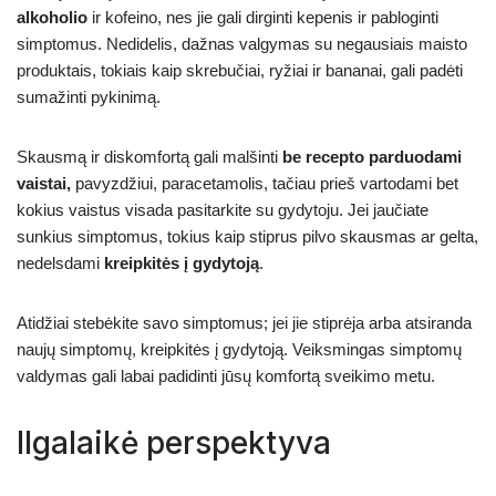
alkoholio
ir kofeino, nes jie gali dirginti kepenis ir pabloginti
simptomus. Nedidelis, dažnas valgymas su negausiais maisto
produktais, tokiais kaip skrebučiai, ryžiai ir bananai, gali padėti
sumažinti pykinimą.
Skausmą ir diskomfortą gali malšinti
be recepto parduodami
vaistai,
pavyzdžiui, paracetamolis, tačiau prieš vartodami bet
kokius vaistus visada pasitarkite su gydytoju. Jei jaučiate
sunkius simptomus, tokius kaip stiprus pilvo skausmas ar gelta,
nedelsdami
kreipkitės į gydytoją
.
Atidžiai stebėkite savo simptomus; jei jie stiprėja arba atsiranda
naujų simptomų, kreipkitės į gydytoją. Veiksmingas simptomų
valdymas gali labai padidinti jūsų komfortą sveikimo metu.
Ilgalaikė perspektyva