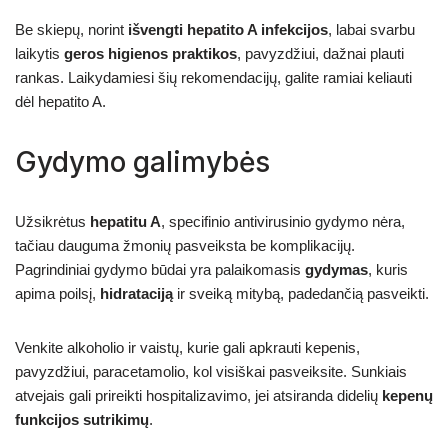
Be skiepų, norint
išvengti hepatito A infekcijos
, labai svarbu
laikytis
geros higienos praktikos
, pavyzdžiui, dažnai plauti
rankas. Laikydamiesi šių rekomendacijų, galite ramiai keliauti
dėl hepatito A.
Gydymo galimybės
Užsikrėtus
hepatitu A
, specifinio antivirusinio gydymo nėra,
tačiau dauguma žmonių pasveiksta be komplikacijų.
Pagrindiniai gydymo būdai yra palaikomasis
gydymas
, kuris
apima poilsį,
hidrataciją
ir sveiką mitybą, padedančią pasveikti.
Venkite alkoholio ir vaistų, kurie gali apkrauti kepenis,
pavyzdžiui, paracetamolio, kol visiškai pasveiksite. Sunkiais
atvejais gali prireikti hospitalizavimo, jei atsiranda didelių
kepenų
funkcijos sutrikimų
.