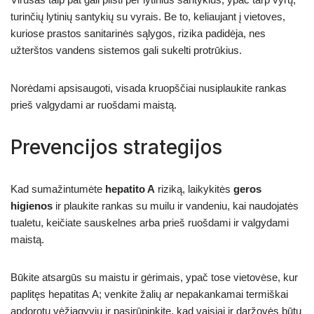
turinčių lytinių santykių su vyrais. Be to, keliaujant į vietoves,
kuriose prastos sanitarinės sąlygos, rizika padidėja, nes
užterštos vandens sistemos gali sukelti protrūkius.
Norėdami apsisaugoti, visada kruopščiai nusiplaukite rankas
prieš valgydami ar ruošdami maistą.
Prevencijos strategijos
Kad sumažintumėte
hepatito A
riziką, laikykitės
geros
higienos
ir plaukite rankas su muilu ir vandeniu, kai naudojatės
tualetu, keičiate sauskelnes arba prieš ruošdami ir valgydami
maistą.
Būkite atsargūs su maistu ir gėrimais, ypač tose vietovėse, kur
paplitęs hepatitas A; venkite žalių ar nepakankamai termiškai
apdorotų vėžiagyvių ir pasirūpinkite, kad vaisiai ir daržovės būtų