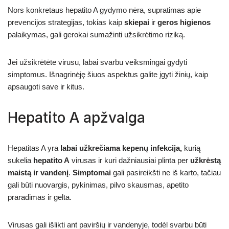
Nors konkretaus hepatito A gydymo nėra, supratimas apie
prevencijos strategijas, tokias kaip
skiepai
ir
geros higienos
palaikymas, gali gerokai sumažinti užsikrėtimo riziką.
Jei užsikrėtėte virusu, labai svarbu veiksmingai gydyti
simptomus. Išnagrinėję šiuos aspektus galite įgyti žinių, kaip
apsaugoti save ir kitus.
Hepatito A apžvalga
Hepatitas A yra
labai užkrečiama kepenų infekcija,
kurią
sukelia
hepatito A
virusas ir kuri dažniausiai plinta per
užkrėstą
maistą ir vandenį
.
Simptomai
gali pasireikšti ne iš karto, tačiau
gali būti nuovargis, pykinimas, pilvo skausmas, apetito
praradimas ir gelta.
Virusas gali išlikti ant paviršių ir vandenyje, todėl svarbu būti