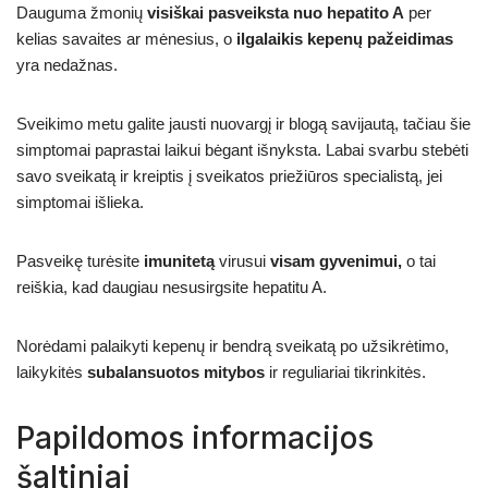
Dauguma žmonių
visiškai pasveiksta nuo hepatito A
per
kelias savaites ar mėnesius, o
ilgalaikis kepenų pažeidimas
yra nedažnas.
Sveikimo metu galite jausti nuovargį ir blogą savijautą, tačiau šie
simptomai paprastai laikui bėgant išnyksta. Labai svarbu stebėti
savo sveikatą ir kreiptis į sveikatos priežiūros specialistą, jei
simptomai išlieka.
Pasveikę turėsite
imunitetą
virusui
visam gyvenimui,
o tai
reiškia, kad daugiau nesusirgsite hepatitu A.
Norėdami palaikyti kepenų ir bendrą sveikatą po užsikrėtimo,
laikykitės
subalansuotos mitybos
ir reguliariai tikrinkitės.
Papildomos informacijos
šaltiniai