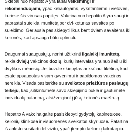
Skiepai nuo hepatito A yra
labai veiksmingi
ir
rekomenduojami
, ypač keliautojams, vykstantiems į vietoves,
kuriose šis virusas paplitęs. Vakcina nuo hepatito A yra saugi ir
paprastai suteikia imunitetą per dvi-keturias savaites po
suleidimo. Geriausia pasiskiepyti likus bent dviem savaitėms iki
kelionės, kad apsauga būtų optimali.
Daugumai suaugusiųjų, norint užtikrinti
ilgalaikį imunitetą
,
reikia
dviejų
vakcinos
dozių
, kurių intervalas yra nuo šešių iki
dvylikos mėnesių. Jei buvote skiepytas anksčiau, tikėtina, kad
esate apsaugotas visam gyvenimui ir papildomos vakcinos
nereikia. Visada pasitarkite su
sveikatos priežiūros paslaugų
teikėju
, kad įsitikintumėte savo skiepijimo būkle ir gautumėte
individualų patarimą, atsižvelgiant į jūsų kelionės maršrutą.
Hepatito A vakcina galite pasiskiepyti gydytojų kabinetuose,
kelionių klinikose ir visuomenės sveikatos skyriuose. Patartina
iš anksto susitarti dėl vizito, ypač įtemptu kelionių laikotarpiu.