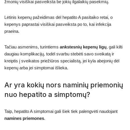
žmonių visiškai pasveiksta be jokių ilgalaikių pasekmių.
Lėtinis kepenų pažeidimas dėl hepatito A pasitaiko retai, o
kepenys paprastai visiškai pasveiksta po to, kai infekcija
praeina.
Tačiau asmenims, turintiems
ankstesnių kepenų ligų
, gali kilti
daugiau komplikacijų, todėl svarbu stebėti savo sveikatą ir
kreiptis į sveikatos priežiūros specialistą, jei kyla abejonių dėl
kepenų arba jei simptomai išlieka.
Ar yra kokių nors naminių priemonių
nuo hepatito a simptomų?
Taip, hepatito A simptomai gali šiek tiek palengvėti naudojant
namines priemones
.