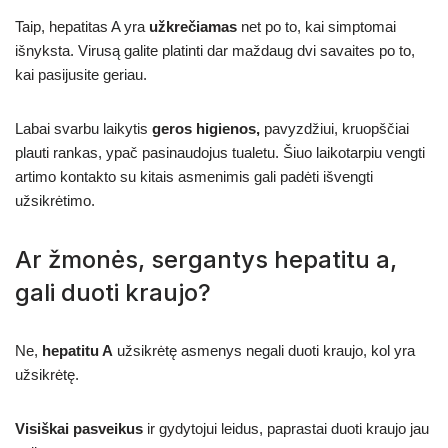
Taip, hepatitas A yra
užkrečiamas
net po to, kai simptomai
išnyksta. Virusą galite platinti dar maždaug dvi savaites po to,
kai pasijusite geriau.
Labai svarbu laikytis
geros higienos,
pavyzdžiui, kruopščiai
plauti rankas, ypač pasinaudojus tualetu. Šiuo laikotarpiu vengti
artimo kontakto su kitais asmenimis gali padėti išvengti
užsikrėtimo.
Ar žmonės, sergantys hepatitu a,
gali duoti kraujo?
Ne,
hepatitu A
užsikrėtę asmenys negali duoti kraujo, kol yra
užsikrėtę.
Visiškai pasveikus
ir gydytojui leidus, paprastai duoti kraujo jau