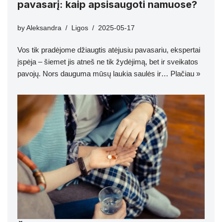
pavasarį: kaip apsisaugoti namuose?
by
Aleksandra
Ligos
2025-05-17
Vos tik pradėjome džiaugtis atėjusiu pavasariu, ekspertai
įspėja – šiemet jis atneš ne tik žydėjimą, bet ir sveikatos
pavojų. Nors dauguma mūsų laukia saulės ir…
Plačiau »