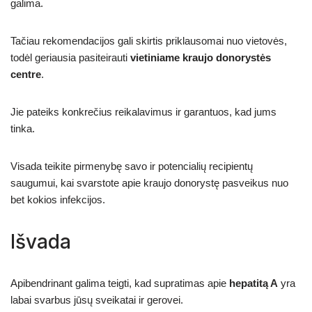
galima.
Tačiau rekomendacijos gali skirtis priklausomai nuo vietovės,
todėl geriausia pasiteirauti
vietiniame kraujo donorystės
centre
.
Jie pateiks konkrečius reikalavimus ir garantuos, kad jums
tinka.
Visada teikite pirmenybę savo ir potencialių recipientų
saugumui, kai svarstote apie kraujo donorystę pasveikus nuo
bet kokios infekcijos.
Išvada
Apibendrinant galima teigti, kad supratimas apie
hepatitą A
yra
labai svarbus jūsų sveikatai ir gerovei.