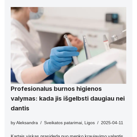
Profesionalus burnos higienos
valymas: kada jis išgelbsti daugiau nei
dantis
by
Aleksandra
Sveikatos patarimai
,
Ligos
2025-04-11
Kartais viskas prasideda nuo menko kraujavimo valantis