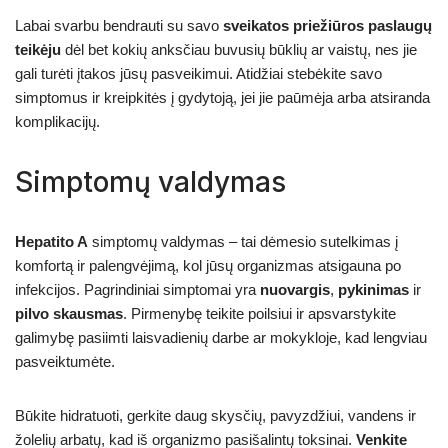
Labai svarbu bendrauti su savo
sveikatos priežiūros paslaugų
teikėju
dėl bet kokių anksčiau buvusių būklių ar vaistų, nes jie
gali turėti įtakos jūsų pasveikimui. Atidžiai stebėkite savo
simptomus ir kreipkitės į gydytoją, jei jie paūmėja arba atsiranda
komplikacijų.
Simptomų valdymas
Hepatito A
simptomų valdymas – tai dėmesio sutelkimas į
komfortą ir palengvėjimą, kol jūsų organizmas atsigauna po
infekcijos. Pagrindiniai simptomai yra
nuovargis
,
pykinimas
ir
pilvo skausmas
. Pirmenybę teikite poilsiui ir apsvarstykite
galimybę pasiimti laisvadienių darbe ar mokykloje, kad lengviau
pasveiktumėte.
Būkite hidratuoti, gerkite daug skysčių, pavyzdžiui, vandens ir
žolelių arbatų, kad iš organizmo pasišalintų toksinai.
Venkite