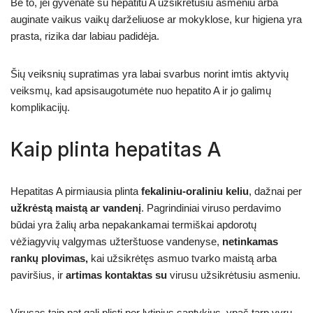
Be to, jei gyvenate su hepatitu A užsikrėtusiu asmeniu arba
auginate vaikus vaikų darželiuose ar mokyklose, kur higiena yra
prasta, rizika dar labiau padidėja.
Šių veiksnių supratimas yra labai svarbus norint imtis aktyvių
veiksmų, kad apsisaugotumėte nuo hepatito A ir jo galimų
komplikacijų.
Kaip plinta hepatitas A
Hepatitas A pirmiausia plinta
fekaliniu-oraliniu keliu
, dažnai per
užkrėstą maistą ar vandenį
. Pagrindiniai viruso perdavimo
būdai yra žalių arba nepakankamai termiškai apdorotų
vėžiagyvių valgymas užterštuose vandenyse,
netinkamas
rankų plovimas,
kai užsikrėtęs asmuo tvarko maistą arba
paviršius, ir
artimas kontaktas su
virusu užsikrėtusiu asmeniu.
Virusas taip pat gali plisti per lytinius santykius, ypač tarp vyrų,