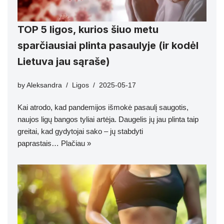
TOP 5 ligos, kurios šiuo metu
sparčiausiai plinta pasaulyje (ir kodėl
Lietuva jau sąraše)
by
Aleksandra
Ligos
2025-05-17
Kai atrodo, kad pandemijos išmokė pasaulį saugotis,
naujos ligų bangos tyliai artėja. Daugelis jų jau plinta taip
greitai, kad gydytojai sako – jų stabdyti
paprastais…
Plačiau »