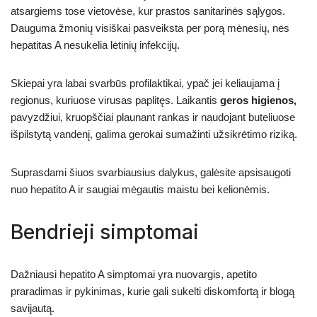
atsargiems tose vietovėse, kur prastos sanitarinės sąlygos.
Dauguma žmonių visiškai pasveiksta per porą mėnesių, nes
hepatitas A nesukelia lėtinių infekcijų.
Skiepai yra labai svarbūs profilaktikai, ypač jei keliaujama į
regionus, kuriuose virusas paplitęs. Laikantis
geros higienos,
pavyzdžiui, kruopščiai plaunant rankas ir naudojant buteliuose
išpilstytą vandenį, galima gerokai sumažinti užsikrėtimo riziką.
Suprasdami šiuos svarbiausius dalykus, galėsite apsisaugoti
nuo hepatito A ir saugiai mėgautis maistu bei kelionėmis.
Bendrieji simptomai
Dažniausi hepatito A simptomai yra nuovargis, apetito
praradimas ir pykinimas, kurie gali sukelti diskomfortą ir blogą
savijautą.