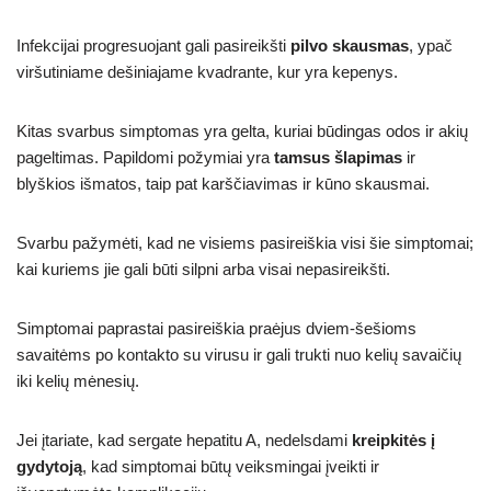
Infekcijai progresuojant gali pasireikšti
pilvo skausmas
, ypač
viršutiniame dešiniajame kvadrante, kur yra kepenys.
Kitas svarbus simptomas yra gelta, kuriai būdingas odos ir akių
pageltimas. Papildomi požymiai yra
tamsus šlapimas
ir
blyškios išmatos, taip pat karščiavimas ir kūno skausmai.
Svarbu pažymėti, kad ne visiems pasireiškia visi šie simptomai;
kai kuriems jie gali būti silpni arba visai nepasireikšti.
Simptomai paprastai pasireiškia praėjus dviem-šešioms
savaitėms po kontakto su virusu ir gali trukti nuo kelių savaičių
iki kelių mėnesių.
Jei įtariate, kad sergate hepatitu A, nedelsdami
kreipkitės į
gydytoją
, kad simptomai būtų veiksmingai įveikti ir