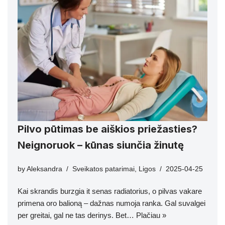
Pilvo pūtimas be aiškios priežasties?
Neignoruok – kūnas siunčia žinutę
by
Aleksandra
Sveikatos patarimai
,
Ligos
2025-04-25
Kai skrandis burzgia it senas radiatorius, o pilvas vakare
primena oro balioną – dažnas numoja ranka. Gal suvalgei
per greitai, gal ne tas derinys. Bet…
Plačiau »