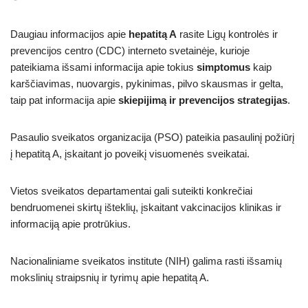
Daugiau informacijos apie
hepatitą A
rasite Ligų kontrolės ir
prevencijos centro (CDC) interneto svetainėje, kurioje
pateikiama išsami informacija apie tokius
simptomus
kaip
karščiavimas, nuovargis, pykinimas, pilvo skausmas ir gelta,
taip pat informacija apie
skiepijimą ir prevencijos strategijas
.
Pasaulio sveikatos organizacija (PSO) pateikia pasaulinį požiūrį
į hepatitą A, įskaitant jo poveikį visuomenės sveikatai.
Vietos sveikatos departamentai gali suteikti konkrečiai
bendruomenei skirtų išteklių, įskaitant vakcinacijos klinikas ir
informaciją apie protrūkius.
Nacionaliniame sveikatos institute (NIH) galima rasti išsamių
mokslinių straipsnių ir tyrimų apie hepatitą A.