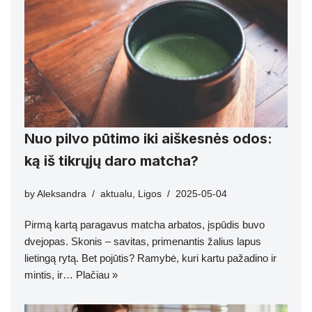
Nuo pilvo pūtimo iki aiškesnės odos:
ką iš tikrųjų daro matcha?
by
Aleksandra
aktualu
,
Ligos
2025-05-04
Pirmą kartą paragavus matcha arbatos, įspūdis buvo
dvejopas. Skonis – savitas, primenantis žalius lapus
lietingą rytą. Bet pojūtis? Ramybė, kuri kartu pažadino ir
mintis, ir…
Plačiau »