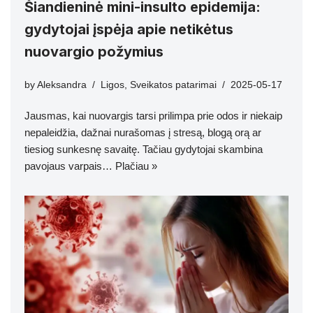
Šiandieninė mini-insulto epidemija:
gydytojai įspėja apie netikėtus
nuovargio požymius
by
Aleksandra
Ligos
,
Sveikatos patarimai
2025-05-17
Jausmas, kai nuovargis tarsi prilimpa prie odos ir niekaip
nepaleidžia, dažnai nurašomas į stresą, blogą orą ar
tiesiog sunkesnę savaitę. Tačiau gydytojai skambina
pavojaus varpais…
Plačiau »