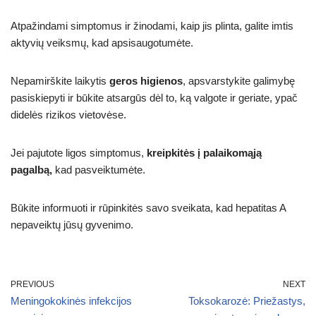
Atpažindami simptomus ir žinodami, kaip jis plinta, galite imtis
aktyvių veiksmų, kad apsisaugotumėte.
Nepamirškite laikytis
geros higienos
, apsvarstykite galimybę
pasiskiepyti ir būkite atsargūs dėl to, ką valgote ir geriate, ypač
didelės rizikos vietovėse.
Jei pajutote ligos simptomus,
kreipkitės į palaikomąją
pagalbą,
kad pasveiktumėte.
Būkite informuoti ir rūpinkitės savo sveikata, kad hepatitas A
nepaveiktų jūsų gyvenimo.
PREVIOUS
NEXT
Meningokokinės infekcijos
Toksokarozė: Priežastys,