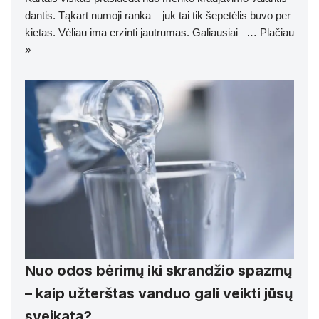
dantis. Tąkart numoji ranka – juk tai tik šepetėlis buvo per
kietas. Vėliau ima erzinti jautrumas. Galiausiai –…
Plačiau
»
Nuo odos bėrimų iki skrandžio spazmų
– kaip užterštas vanduo gali veikti jūsų
sveikatą?