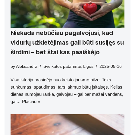
Niekada nebūčiau pagalvojusi, kad
vidurių užkietėjimas gali būti susijęs su
širdimi – bet štai kas paaiškėjo
by
Aleksandra
Sveikatos patarimai
,
Ligos
2025-05-16
Visa istorija prasidėjo nuo keisto jausmo pilve. Toks
sunkumas, spaudimas, tarsi akmuo būtų įsitaisęs. Kelias
dienas numojau ranka, galvojau – gal per mažai vandens,
gal…
Plačiau »