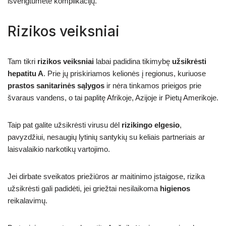
išvengtumėte komplikacijų.
Rizikos veiksniai
Tam tikri
rizikos veiksniai
labai padidina tikimybę
užsikrėsti
hepatitu A
. Prie jų priskiriamos kelionės į regionus, kuriuose
prastos sanitarinės sąlygos
ir nėra tinkamos prieigos prie
švaraus vandens, o tai paplitę Afrikoje, Azijoje ir Pietų Amerikoje.
Taip pat galite užsikrėsti virusu dėl
rizikingo elgesio
,
pavyzdžiui, nesaugių lytinių santykių su keliais partneriais ar
laisvalaikio narkotikų vartojimo.
Jei dirbate sveikatos priežiūros ar maitinimo įstaigose, rizika
užsikrėsti gali padidėti, jei griežtai nesilaikoma
higienos
reikalavimų.