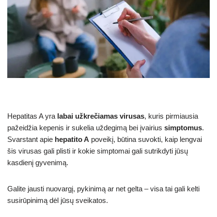
Hepatitas A yra
labai užkrečiamas virusas
, kuris pirmiausia
pažeidžia kepenis ir sukelia uždegimą bei įvairius
simptomus
.
Svarstant apie
hepatito A
poveikį, būtina suvokti, kaip lengvai
šis virusas gali plisti ir kokie simptomai gali sutrikdyti jūsų
kasdienį gyvenimą.
Galite jausti nuovargį, pykinimą ar net gelta – visa tai gali kelti
susirūpinimą dėl jūsų sveikatos.