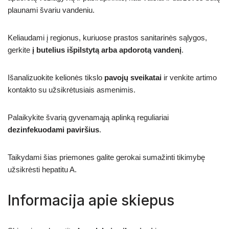
plaunami švariu vandeniu.
Keliaudami į regionus, kuriuose prastos sanitarinės sąlygos,
gerkite
į butelius išpilstytą arba apdorotą vandenį
.
Išanalizuokite kelionės tikslo
pavojų sveikatai
ir venkite artimo
kontakto su užsikrėtusiais asmenimis.
Palaikykite švarią gyvenamąją aplinką reguliariai
dezinfekuodami paviršius
.
Taikydami šias priemones galite gerokai sumažinti tikimybę
užsikrėsti hepatitu A.
Informacija apie skiepus