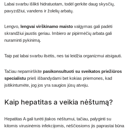
Labai svarbu išlikti hidratuotam, todėl gerkite daug skysčių,
pavyzdžiui, vandens ir žolelių arbatų.
Lengvo,
lengvai virškinamo maisto
valgymas gali padėti
skrandžiui jaustis geriau. Imbiero ar pipirmėčių arbata gali
nuraminti pykinimą.
Taip pat labai svarbu ilsėtis, nes tai leidžia organizmui atsigauti.
Tačiau nepamirškite
pasikonsultuoti su sveikatos priežiūros
specialistu
prieš išbandydami bet kokias priemones, kad
įsitikintumėte, jog jos yra saugios jūsų atveju.
Kaip hepatitas a veikia nėštumą?
Hepatitas A gali turėti įtakos nėštumui, tačiau, palyginti su
kitomis virusinėmis infekcijomis, nėščiosioms jis paprastai būna