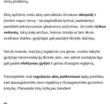
rimtų problemų.
Akių apžiūros metu akių specialistas išmatuos
akispūdį
ir
įvertins regos nervą – tai pagrindiniai tyrimai, padedantys
pastebėti ankstyvuosius glaukomos požymius. Jei turite
rizikos
veiksnių,
tokių kaip amžius, šeimos istorija ar tam tikros
sveikatos būklės, gydytojas gali pasiūlyti tikrintis dažniau.
Net jei manote, kad jūsų regėjimas yra geras, svarbu laikytis
gydytojo rekomendacijų tikrintis akis, nes anksti nustatyta liga
gali padėti
efektyviau gydyti
ir geriau išsaugoti regėjimą.
Pasirūpinkite, kad
reguliarūs akių patikrinimai
taptų prioritetu,
kad apsaugotumėte savo regėjimą ir išsaugotumėte gyvenimo
kokybę. Planuokite kitą vizitą jau šiandien!
–