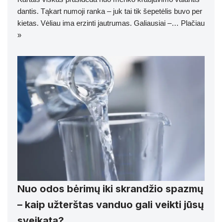
dantis. Tąkart numoji ranka – juk tai tik šepetėlis buvo per
kietas. Vėliau ima erzinti jautrumas. Galiausiai –…
Plačiau
»
Nuo odos bėrimų iki skrandžio spazmų
– kaip užterštas vanduo gali veikti jūsų
sveikatą?