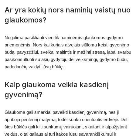
Ar yra kokių nors naminių vaistų nuo
glaukomos?
Negalima pasikliauti vien tik naminėmis glaukomos gydymo
priemonėmis. Nors kai kuriais atvejais siūloma keisti gyvenimo
būdą, pavyzdžiui, sveikai maitintis ir mažinti stresą, labai svarbu
pasikonsultuoti su akių gydytoju dėl veiksmingų gydymo būdų,
padedančių valdyti jūsų būklę.
Kaip glaukoma veikia kasdienį
gyvenimą?
Glaukoma gali smarkiai paveikti kasdienį gyvenimą, nes ji
apriboja periferinį matymą, todėl sunku orientuotis erdvėje. Dėl
šios būklės gali kilti sunkumų vairuojant, skaitant ir atpažįstant
veidus, o tai galiausiai turi įtakos jūsų savarankiškumui ir