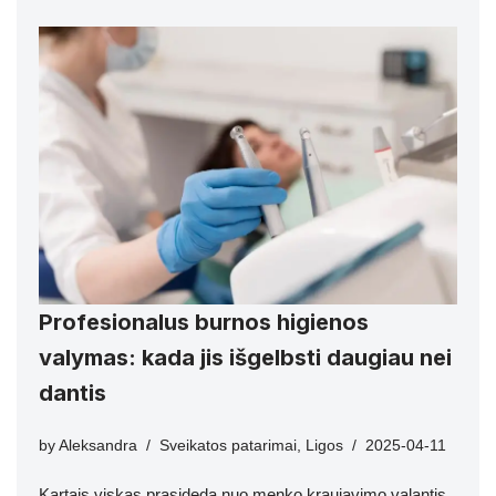
Profesionalus burnos higienos
valymas: kada jis išgelbsti daugiau nei
dantis
by
Aleksandra
Sveikatos patarimai
,
Ligos
2025-04-11
Kartais viskas prasideda nuo menko kraujavimo valantis