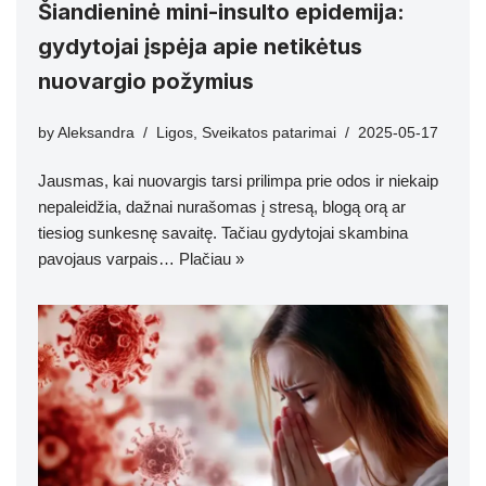
Šiandieninė mini-insulto epidemija:
gydytojai įspėja apie netikėtus
nuovargio požymius
by
Aleksandra
Ligos
,
Sveikatos patarimai
2025-05-17
Jausmas, kai nuovargis tarsi prilimpa prie odos ir niekaip
nepaleidžia, dažnai nurašomas į stresą, blogą orą ar
tiesiog sunkesnę savaitę. Tačiau gydytojai skambina
pavojaus varpais…
Plačiau »