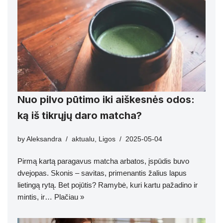
Nuo pilvo pūtimo iki aiškesnės odos:
ką iš tikrųjų daro matcha?
by
Aleksandra
aktualu
,
Ligos
2025-05-04
Pirmą kartą paragavus matcha arbatos, įspūdis buvo
dvejopas. Skonis – savitas, primenantis žalius lapus
lietingą rytą. Bet pojūtis? Ramybė, kuri kartu pažadino ir
mintis, ir…
Plačiau »