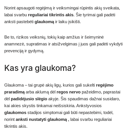
Norint apsaugoti regėjimą ir veiksmingai rūpintis akių sveikata,
labai svarbu
reguliariai tikrintis akis
. Šie tyrimai gali padėti
anksti pastebėti
glaukomą
ir laiku įsikišti.
Be to, rizikos veiksnių, tokių kaip amžius ir šeimyninė
anamnezė, supratimas ir atsižvelgimas į juos gali padėti vykdyti
prevenciją ir gydymą.
Kas yra glaukoma?
Glaukoma – tai grupė akių ligų, kurios gali sukelti
regėjimo
praradimą
arba aklumą dėl
regos nervo
pažeidimo, paprastai
dėl
padidėjusio slėgio
akyje. Šis spaudimas dažnai susidaro,
kai akies skystis tinkamai neišsiskiria. Ankstyvosios
glaukomos
stadijos simptomai gali būti nepastebimi, todėl,
norint
anksti nustatyti
glaukomą
,
labai svarbu reguliariai
tikrintis akis.