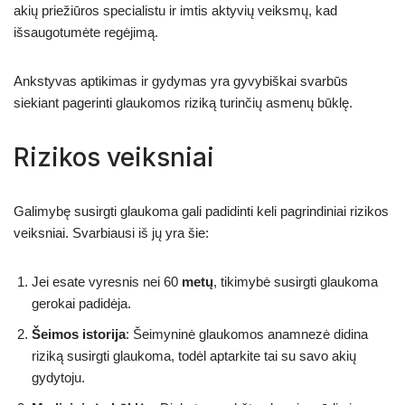
akių priežiūros specialistu ir imtis aktyvių veiksmų, kad
išsaugotumėte regėjimą.
Ankstyvas aptikimas ir gydymas yra gyvybiškai svarbūs
siekiant pagerinti glaukomos riziką turinčių asmenų būklę.
Rizikos veiksniai
Galimybę susirgti glaukoma gali padidinti keli pagrindiniai rizikos
veiksniai. Svarbiausi iš jų yra šie:
Jei esate vyresnis nei 60
metų
, tikimybė susirgti glaukoma
gerokai padidėja.
Šeimos istorija
: Šeimyninė glaukomos anamnezė didina
riziką susirgti glaukoma, todėl aptarkite tai su savo akių
gydytoju.