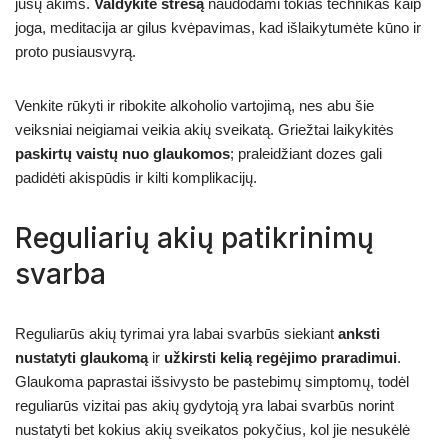
jūsų akims.
Valdykite stresą
naudodami tokias technikas kaip
joga, meditacija ar gilus kvėpavimas, kad išlaikytumėte kūno ir
proto pusiausvyrą.
Venkite rūkyti ir ribokite alkoholio vartojimą, nes abu šie
veiksniai neigiamai veikia akių sveikatą. Griežtai laikykitės
paskirtų vaistų nuo glaukomos
; praleidžiant dozes gali
padidėti akispūdis ir kilti komplikacijų.
Reguliarių akių patikrinimų
svarba
Reguliarūs akių tyrimai yra labai svarbūs siekiant
anksti
nustatyti glaukomą
ir
užkirsti kelią regėjimo praradimui
.
Glaukoma paprastai išsivysto be pastebimų simptomų, todėl
reguliarūs vizitai pas akių gydytoją yra labai svarbūs norint
nustatyti bet kokius akių sveikatos pokyčius, kol jie nesukėlė