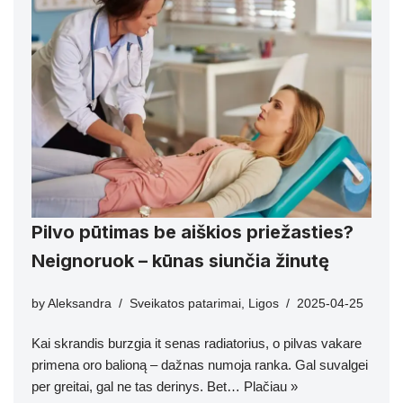
Pilvo pūtimas be aiškios priežasties?
Neignoruok – kūnas siunčia žinutę
by
Aleksandra
Sveikatos patarimai
,
Ligos
2025-04-25
Kai skrandis burzgia it senas radiatorius, o pilvas vakare
primena oro balioną – dažnas numoja ranka. Gal suvalgei
per greitai, gal ne tas derinys. Bet…
Plačiau »