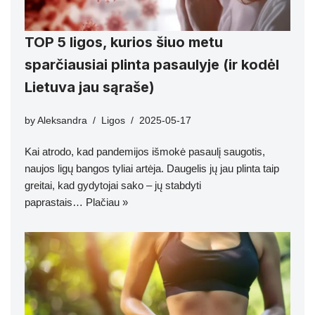
TOP 5 ligos, kurios šiuo metu
sparčiausiai plinta pasaulyje (ir kodėl
Lietuva jau sąraše)
by
Aleksandra
Ligos
2025-05-17
Kai atrodo, kad pandemijos išmokė pasaulį saugotis,
naujos ligų bangos tyliai artėja. Daugelis jų jau plinta taip
greitai, kad gydytojai sako – jų stabdyti
paprastais…
Plačiau »