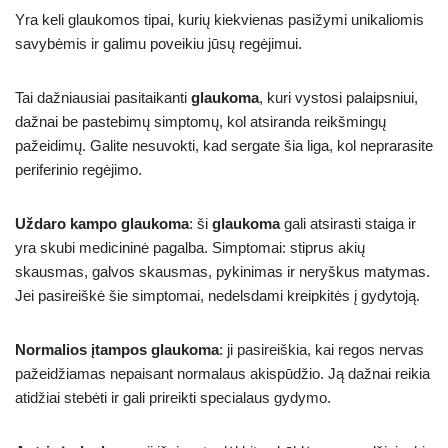
Yra keli glaukomos tipai, kurių kiekvienas pasižymi unikaliomis
savybėmis ir galimu poveikiu jūsų regėjimui.
Tai dažniausiai pasitaikanti
glaukoma
, kuri vystosi palaipsniui,
dažnai be pastebimų simptomų, kol atsiranda reikšmingų
pažeidimų. Galite nesuvokti, kad sergate šia liga, kol neprarasite
periferinio regėjimo.
Uždaro kampo glaukoma
: ši
glaukoma
gali atsirasti staiga ir
yra skubi medicininė pagalba. Simptomai: stiprus akių
skausmas, galvos skausmas, pykinimas ir neryškus matymas.
Jei pasireiškė šie simptomai, nedelsdami kreipkitės į gydytoją.
Normalios įtampos glaukoma
: ji pasireiškia, kai regos nervas
pažeidžiamas nepaisant normalaus akispūdžio. Ją dažnai reikia
atidžiai stebėti ir gali prireikti specialaus gydymo.