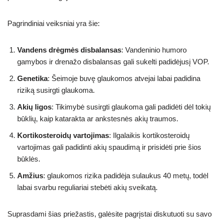
Pagrindiniai veiksniai yra šie:
Vandens drėgmės disbalansas
: Vandeninio humoro
gamybos ir drenažo disbalansas gali sukelti padidėjusį VOP.
Genetika
: Šeimoje buvę glaukomos atvejai labai padidina
riziką susirgti glaukoma.
Akių ligos
: Tikimybė susirgti glaukoma gali padidėti dėl tokių
būklių, kaip katarakta ar ankstesnės akių traumos.
Kortikosteroidų vartojimas
: Ilgalaikis kortikosteroidų
vartojimas gali padidinti akių spaudimą ir prisidėti prie šios
būklės.
Amžius
: glaukomos rizika padidėja sulaukus 40 metų, todėl
labai svarbu reguliariai stebėti akių sveikatą.
Suprasdami šias priežastis, galėsite pagrįstai diskutuoti su savo