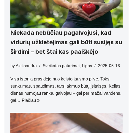
Niekada nebūčiau pagalvojusi, kad
vidurių užkietėjimas gali būti susijęs su
širdimi – bet štai kas paaiškėjo
by
Aleksandra
Sveikatos patarimai
,
Ligos
2025-05-16
Visa istorija prasidėjo nuo keisto jausmo pilve. Toks
sunkumas, spaudimas, tarsi akmuo būtų įsitaisęs. Kelias
dienas numojau ranka, galvojau – gal per mažai vandens,
gal…
Plačiau »