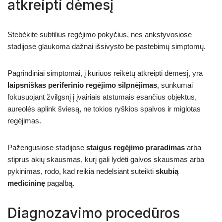
atkreipti dėmesį
Stebėkite subtilius regėjimo pokyčius, nes ankstyvosiose
stadijose glaukoma dažnai išsivysto be pastebimų simptomų.
Pagrindiniai simptomai, į kuriuos reikėtų atkreipti dėmesį, yra
laipsniškas periferinio regėjimo silpnėjimas
, sunkumai
fokusuojant žvilgsnį į įvairiais atstumais esančius objektus,
aureolės aplink šviesą, ne tokios ryškios spalvos ir miglotas
regėjimas.
Pažengusiose stadijose
staigus regėjimo praradimas
arba
stiprus akių skausmas, kurį gali lydėti galvos skausmas arba
pykinimas, rodo, kad reikia nedelsiant suteikti
skubią
medicininę
pagalbą.
Diagnozavimo procedūros