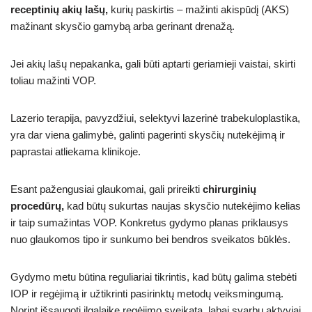
receptinių akių lašų,
kurių paskirtis – mažinti akispūdį (AKS)
mažinant skysčio gamybą arba gerinant drenažą.
Jei akių lašų nepakanka, gali būti aptarti geriamieji vaistai, skirti
toliau mažinti VOP.
Lazerio terapija, pavyzdžiui, selektyvi lazerinė trabekuloplastika,
yra dar viena galimybė, galinti pagerinti skysčių nutekėjimą ir
paprastai atliekama klinikoje.
Esant pažengusiai glaukomai, gali prireikti
chirurginių
procedūrų,
kad būtų sukurtas naujas skysčio nutekėjimo kelias
ir taip sumažintas VOP. Konkretus gydymo planas priklausys
nuo glaukomos tipo ir sunkumo bei bendros sveikatos būklės.
Gydymo metu būtina reguliariai tikrintis, kad būtų galima stebėti
IOP ir regėjimą ir užtikrinti pasirinktų metodų veiksmingumą.
Norint išsaugoti ilgalaikę regėjimo sveikatą, labai svarbu aktyviai