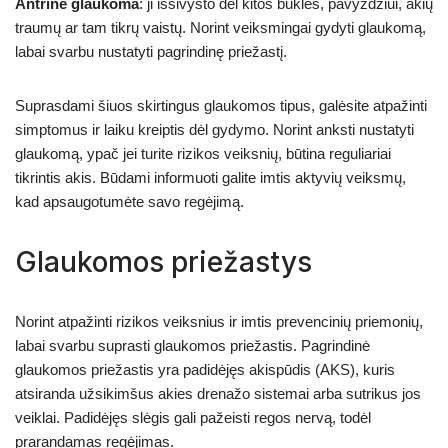
Antrinė glaukoma
: ji išsivysto dėl kitos būklės, pavyzdžiui, akių
traumų ar tam tikrų vaistų. Norint veiksmingai gydyti glaukomą,
labai svarbu nustatyti pagrindinę priežastį.
Suprasdami šiuos skirtingus glaukomos tipus, galėsite atpažinti
simptomus ir laiku kreiptis dėl gydymo. Norint anksti nustatyti
glaukomą, ypač jei turite rizikos veiksnių, būtina reguliariai
tikrintis akis. Būdami informuoti galite imtis aktyvių veiksmų,
kad apsaugotumėte savo regėjimą.
Glaukomos priežastys
Norint atpažinti rizikos veiksnius ir imtis prevencinių priemonių,
labai svarbu suprasti glaukomos priežastis. Pagrindinė
glaukomos priežastis yra padidėjęs akispūdis (AKS), kuris
atsiranda užsikimšus akies drenažo sistemai arba sutrikus jos
veiklai. Padidėjęs slėgis gali pažeisti regos nervą, todėl
prarandamas regėjimas.