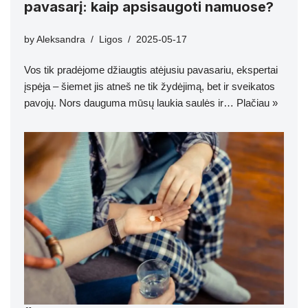
pavasarį: kaip apsisaugoti namuose?
by
Aleksandra
Ligos
2025-05-17
Vos tik pradėjome džiaugtis atėjusiu pavasariu, ekspertai
įspėja – šiemet jis atneš ne tik žydėjimą, bet ir sveikatos
pavojų. Nors dauguma mūsų laukia saulės ir…
Plačiau »