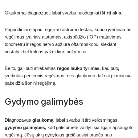
Glaukomai diagnozuoti labai svarbu nuodugniai
ištirti akis
.
Pagrindiniai etapai: regėjimo aštrumo testas, kuriuo įvertinamas
regėjimas įvairiais atstumais, akispūdžio (IOP) matavimas
tonometru ir regos nervo apžiūra oftalmoskopu, siekiant
nustatyti bet kokius pažeidimo požymius.
Be to, gali būti atliekamas
regos lauko tyrimas,
kad būtų
įvertintas periferinis regėjimas, nes glaukoma dažnai pirmiausia
pažeidžia šoninį regėjimą.
Gydymo galimybės
Diagnozavus
glaukomą
, labai svarbu ištirti veiksmingas
gydymo galimybes,
kad galėtumėte valdyti šią ligą ir apsaugoti
regėjimą. Jūsų akių gydytojas greičiausiai pradės nuo