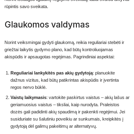
rūpintis savo sveikata.
Glaukomos valdymas
Norint veiksmingai gydyti glaukomą, reikia reguliariai stebėti ir
griežtai laikytis gydymo plano, kad būtų kontroliuojamas
akispūdis ir apsaugotas regėjimas. Pagrindiniai aspektai:
Reguliariai lankykitės pas akių gydytoją
: planuokite
dažnus vizitus, kad būtų patikrintas akispūdis ir įvertinta
regos nervo būklė.
Vaistų laikymasis
: vartokite paskirtus vaistus – akių lašus ar
geriamuosius vaistus – tiksliai, kaip nurodyta. Praleistos
dozės gali padidinti akių spaudimą ir pakenkti regėjimui. Jei
susiduriate su šalutiniu poveikiu ar sunkumais, kreipkitės į
gydytoją dėl galimų pakeitimų ar alternatyvų.