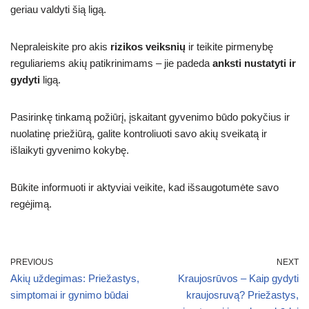
geriau valdyti šią ligą.
Nepraleiskite pro akis
rizikos veiksnių
ir teikite pirmenybę
reguliariems akių patikrinimams – jie padeda
anksti nustatyti ir
gydyti
ligą.
Pasirinkę tinkamą požiūrį, įskaitant gyvenimo būdo pokyčius ir
nuolatinę priežiūrą, galite kontroliuoti savo akių sveikatą ir
išlaikyti gyvenimo kokybę.
Būkite informuoti ir aktyviai veikite, kad išsaugotumėte savo
regėjimą.
PREVIOUS
NEXT
Akių uždegimas: Priežastys,
Kraujosrūvos – Kaip gydyti
simptomai ir gynimo būdai
kraujosruvą? Priežastys,