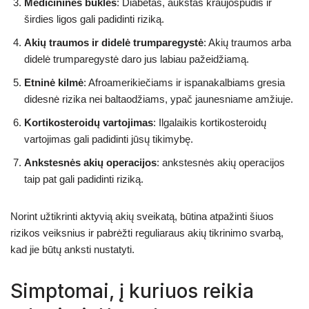
Medicininės būklės
: Diabetas, aukštas kraujospūdis ir
širdies ligos gali padidinti riziką.
Akių traumos ir didelė trumparegystė
: Akių traumos arba
didelė trumparegystė daro jus labiau pažeidžiamą.
Etninė kilmė
: Afroamerikiečiams ir ispanakalbiams gresia
didesnė rizika nei baltaodžiams, ypač jaunesniame amžiuje.
Kortikosteroidų vartojimas
: Ilgalaikis kortikosteroidų
vartojimas gali padidinti jūsų tikimybę.
Ankstesnės akių operacijos
: ankstesnės akių operacijos
taip pat gali padidinti riziką.
Norint užtikrinti aktyvią akių sveikatą, būtina atpažinti šiuos
rizikos veiksnius ir pabrėžti reguliaraus akių tikrinimo svarbą,
kad jie būtų anksti nustatyti.
Simptomai, į kuriuos reikia