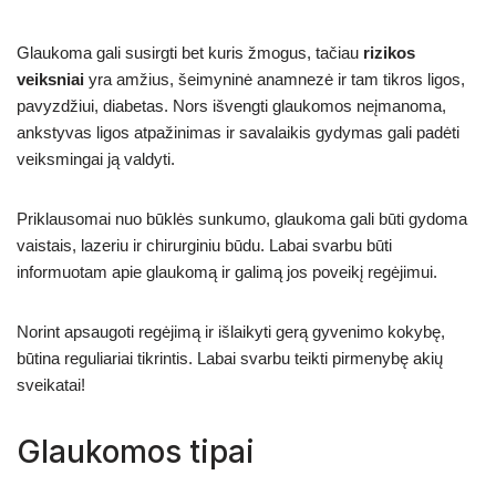
Glaukoma gali susirgti bet kuris žmogus, tačiau
rizikos
veiksniai
yra amžius, šeimyninė anamnezė ir tam tikros ligos,
pavyzdžiui, diabetas. Nors išvengti glaukomos neįmanoma,
ankstyvas ligos atpažinimas ir savalaikis gydymas gali padėti
veiksmingai ją valdyti.
Priklausomai nuo būklės sunkumo, glaukoma gali būti gydoma
vaistais, lazeriu ir chirurginiu būdu. Labai svarbu būti
informuotam apie glaukomą ir galimą jos poveikį regėjimui.
Norint apsaugoti regėjimą ir išlaikyti gerą gyvenimo kokybę,
būtina reguliariai tikrintis. Labai svarbu teikti pirmenybę akių
sveikatai!
Glaukomos tipai