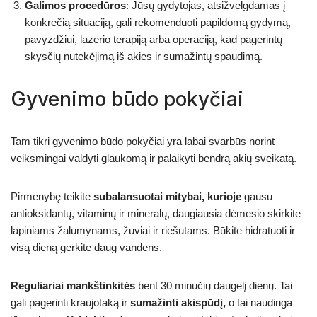
Galimos procedūros
: Jūsų gydytojas, atsižvelgdamas į
konkrečią situaciją, gali rekomenduoti papildomą gydymą,
pavyzdžiui, lazerio terapiją arba operaciją, kad pagerintų
skysčių nutekėjimą iš akies ir sumažintų spaudimą.
Gyvenimo būdo pokyčiai
Tam tikri gyvenimo būdo pokyčiai yra labai svarbūs norint
veiksmingai valdyti glaukomą ir palaikyti bendrą akių sveikatą.
Pirmenybę teikite
subalansuotai mitybai, kurioje
gausu
antioksidantų, vitaminų ir mineralų, daugiausia dėmesio skirkite
lapiniams žalumynams, žuviai ir riešutams. Būkite hidratuoti ir
visą dieną gerkite daug vandens.
Reguliariai mankštinkitės
bent 30 minučių daugelį dienų. Tai
gali pagerinti kraujotaką ir
sumažinti akispūdį,
o tai naudinga