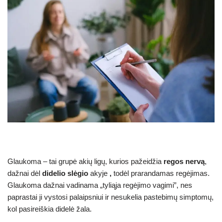
Glaukoma – tai grupė akių ligų, kurios pažeidžia
regos nervą
,
dažnai dėl
didelio slėgio
akyje
,
todėl prarandamas regėjimas.
Glaukoma dažnai vadinama „tyliąja regėjimo vagimi”, nes
paprastai ji vystosi palaipsniui ir nesukelia pastebimų simptomų,
kol pasireiškia didelė žala.