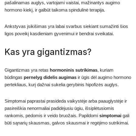
pašalinamas auglys, vartojami vaistai, mažinantys augimo
hormono kiekį, ir galbūt taikoma spindulinė terapija.
Ankstyvas įsikišimas yra labai svarbus siekiant sumažinti šios
ligos poveikį kasdieniam gyvenimui ir bendrai sveikatai.
Kas yra gigantizmas?
Gigantizmas yra retas
hormoninis sutrikimas
, kuriam
būdingas
pernelyg didelis augimas
ir ūgis dėl augimo hormono
pertekliaus, kurį dažnai sukelia gerybinis hipofizės auglys.
Simptomai paprastai prasideda vaikystėje arba paauglystėje ir
pasireiškia nenormaliai padidėjusiu ūgiu, išsiplėtusiomis
rankomis, pėdomis ir veido bruožais. Papildomi
simptomai
gali
būti sąnarių skausmas, galvos skausmai ir regėjimo sutrikimai.