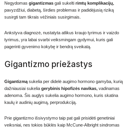
Negydomas
gigantizmas
gali sukelti
rimtų komplikacijų,
pavyzdžiui, diabetą, širdies problemas ir padidėjusią riziką
susirgti tam tikrais vėžiniais susirgimais.
Ankstyva diagnozė, nustatyta atlikus kraujo tyrimus ir vaizdo
tyrimus, yra labai svarbi veiksmingam gydymui, kuris gali
pagerinti gyvenimo kokybę ir bendrą sveikatą.
Gigantizmo priežastys
Gigantizmą
sukelia per didelė augimo hormono gamyba, kurią
dažniausiai sukelia
gerybinis
hipofizės
navikas,
vadinamas
adenoma. Šis auglys sukelia augimo hormono, kuris skatina
kaulų ir audinių augimą, perprodukciją.
Prie gigantizmo išsivystymo taip pat gali prisidėti genetiniai
veiksniai, nes tokios būklės kaip McCune-Albright sindromas