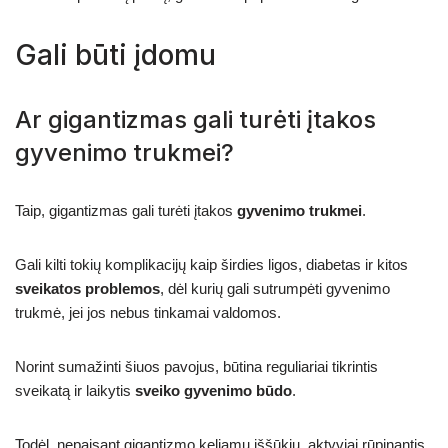
Gali būti įdomu
Ar gigantizmas gali turėti įtakos
gyvenimo trukmei?
Taip, gigantizmas gali turėti įtakos
gyvenimo trukmei
.
Gali kilti tokių komplikacijų kaip širdies ligos, diabetas ir kitos
sveikatos problemos
, dėl kurių gali sutrumpėti gyvenimo
trukmė, jei jos nebus tinkamai valdomos.
Norint sumažinti šiuos pavojus, būtina reguliariai tikrintis
sveikatą ir laikytis
sveiko gyvenimo būdo
.
Todėl, nepaisant gigantizmo keliamų iššūkių, aktyviai rūpinantis