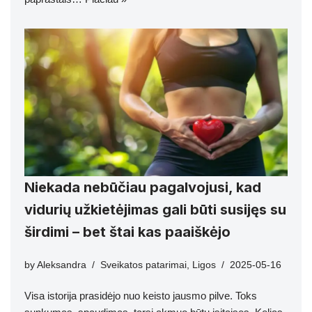
Niekada nebūčiau pagalvojusi, kad
vidurių užkietėjimas gali būti susijęs su
širdimi – bet štai kas paaiškėjo
by
Aleksandra
Sveikatos patarimai
,
Ligos
2025-05-16
Visa istorija prasidėjo nuo keisto jausmo pilve. Toks