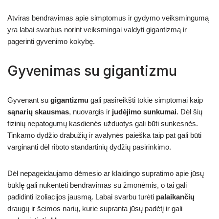
Atviras bendravimas apie simptomus ir gydymo veiksmingumą
yra labai svarbus norint veiksmingai valdyti gigantizmą ir
pagerinti gyvenimo kokybę.
Gyvenimas su gigantizmu
Gyvenant su
gigantizmu
gali pasireikšti tokie simptomai kaip
sąnarių skausmas
, nuovargis ir
judėjimo sunkumai
. Dėl šių
fizinių nepatogumų kasdienės užduotys gali būti sunkesnės.
Tinkamo dydžio drabužių ir avalynės paieška taip pat gali būti
varginanti dėl riboto standartinių dydžių pasirinkimo.
Dėl nepageidaujamo dėmesio ar klaidingo supratimo apie jūsų
būklę gali nukentėti bendravimas su žmonėmis, o tai gali
padidinti izoliacijos jausmą. Labai svarbu turėti
palaikančių
draugų ir šeimos narių, kurie supranta jūsų padėtį ir gali