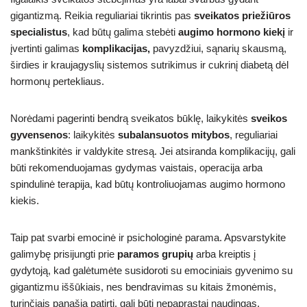
gigantizmą. Reikia reguliariai tikrintis pas
sveikatos priežiūros
specialistus
, kad būtų galima stebėti
augimo hormono kiekį
ir
įvertinti galimas
komplikacijas,
pavyzdžiui, sąnarių skausmą,
širdies ir kraujagyslių sistemos sutrikimus ir cukrinį diabetą dėl
hormonų pertekliaus.
Norėdami pagerinti bendrą sveikatos būklę, laikykitės
sveikos
gyvensenos
: laikykitės
subalansuotos mitybos
, reguliariai
mankštinkitės ir valdykite stresą. Jei atsiranda komplikacijų, gali
būti rekomenduojamas gydymas vaistais, operacija arba
spindulinė terapija, kad būtų kontroliuojamas augimo hormono
kiekis.
Taip pat svarbi emocinė ir psichologinė parama. Apsvarstykite
galimybę prisijungti prie
paramos grupių
arba kreiptis į
gydytoją, kad galėtumėte susidoroti su emociniais gyvenimo su
gigantizmu iššūkiais, nes bendravimas su kitais žmonėmis,
turinčiais panašią patirtį, gali būti nepaprastai naudingas.