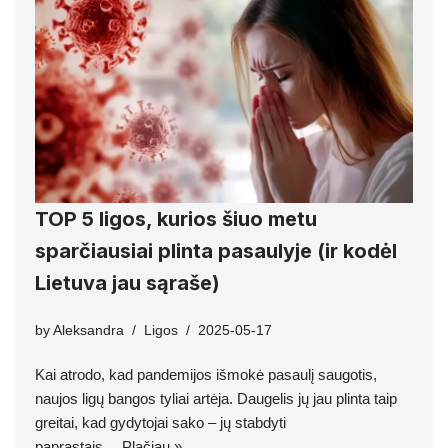
TOP 5 ligos, kurios šiuo metu
sparčiausiai plinta pasaulyje (ir kodėl
Lietuva jau sąraše)
by
Aleksandra
Ligos
2025-05-17
Kai atrodo, kad pandemijos išmokė pasaulį saugotis,
naujos ligų bangos tyliai artėja. Daugelis jų jau plinta taip
greitai, kad gydytojai sako – jų stabdyti
paprastais…
Plačiau »