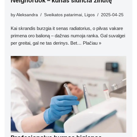
Neignoruok – kūnas siunčia žinutę
by
Aleksandra
Sveikatos patarimai
,
Ligos
2025-04-25
Kai skrandis burzgia it senas radiatorius, o pilvas vakare
primena oro balioną – dažnas numoja ranka. Gal suvalgei
per greitai, gal ne tas derinys. Bet…
Plačiau »