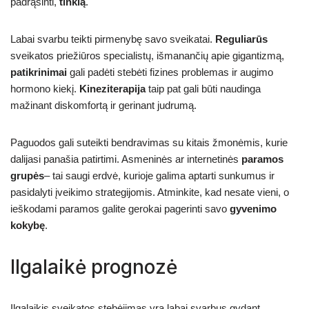
padrąsinti,
tinklą
.
Labai svarbu teikti pirmenybę savo sveikatai.
Reguliarūs
sveikatos priežiūros specialistų, išmanančių apie gigantizmą,
patikrinimai
gali padėti stebėti fizines problemas ir augimo
hormono kiekį.
Kineziterapija
taip pat gali būti naudinga
mažinant diskomfortą ir gerinant judrumą.
Paguodos gali suteikti bendravimas su kitais žmonėmis, kurie
dalijasi panašia patirtimi. Asmeninės ar internetinės
paramos
grupės
– tai saugi erdvė, kurioje galima aptarti sunkumus ir
pasidalyti įveikimo strategijomis. Atminkite, kad nesate vieni, o
ieškodami paramos galite gerokai pagerinti savo
gyvenimo
kokybę
.
Ilgalaikė prognozė
Ilgalaikis sveikatos stebėjimas yra labai svarbus gydant