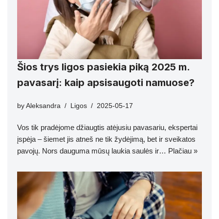
Šios trys ligos pasiekia piką 2025 m.
pavasarį: kaip apsisaugoti namuose?
by
Aleksandra
Ligos
2025-05-17
Vos tik pradėjome džiaugtis atėjusiu pavasariu, ekspertai
įspėja – šiemet jis atneš ne tik žydėjimą, bet ir sveikatos
pavojų. Nors dauguma mūsų laukia saulės ir…
Plačiau »