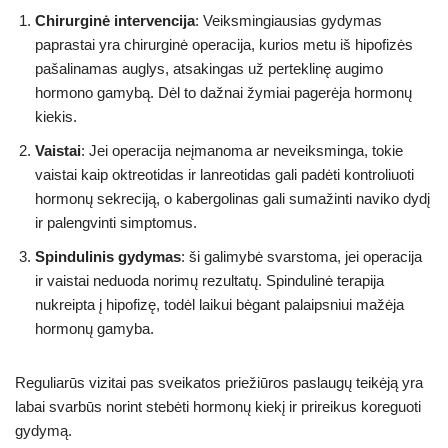
Chirurginė intervencija
: Veiksmingiausias gydymas
paprastai yra chirurginė operacija, kurios metu iš hipofizės
pašalinamas auglys, atsakingas už perteklinę augimo
hormono gamybą. Dėl to dažnai žymiai pagerėja hormonų
kiekis.
Vaistai
: Jei operacija neįmanoma ar neveiksminga, tokie
vaistai kaip oktreotidas ir lanreotidas gali padėti kontroliuoti
hormonų sekreciją, o kabergolinas gali sumažinti naviko dydį
ir palengvinti simptomus.
Spindulinis gydymas
: ši galimybė svarstoma, jei operacija
ir vaistai neduoda norimų rezultatų. Spindulinė terapija
nukreipta į hipofizę, todėl laikui bėgant palaipsniui mažėja
hormonų gamyba.
Reguliarūs vizitai pas sveikatos priežiūros paslaugų teikėją yra
labai svarbūs norint stebėti hormonų kiekį ir prireikus koreguoti
gydymą.