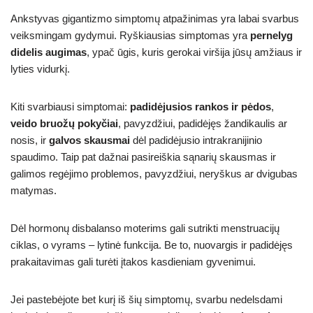
Ankstyvas gigantizmo simptomų atpažinimas yra labai svarbus
veiksmingam gydymui. Ryškiausias simptomas yra
pernelyg
didelis augimas
, ypač ūgis, kuris gerokai viršija jūsų amžiaus ir
lyties vidurkį.
Kiti svarbiausi simptomai:
padidėjusios rankos ir pėdos
,
veido bruožų pokyčiai
, pavyzdžiui, padidėjęs žandikaulis ar
nosis, ir
galvos skausmai
dėl padidėjusio intrakranijinio
spaudimo. Taip pat dažnai pasireiškia sąnarių skausmas ir
galimos regėjimo problemos, pavyzdžiui, neryškus ar dvigubas
matymas.
Dėl hormonų disbalanso moterims gali sutrikti menstruacijų
ciklas, o vyrams – lytinė funkcija. Be to, nuovargis ir padidėjęs
prakaitavimas gali turėti įtakos kasdieniam gyvenimui.
Jei pastebėjote bet kurį iš šių simptomų, svarbu nedelsdami