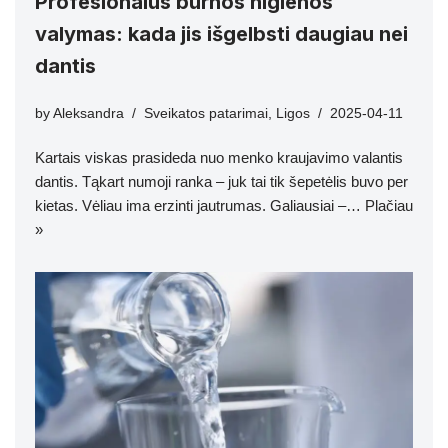
Profesionalus burnos higienos
valymas: kada jis išgelbsti daugiau nei
dantis
by
Aleksandra
Sveikatos patarimai
,
Ligos
2025-04-11
Kartais viskas prasideda nuo menko kraujavimo valantis
dantis. Tąkart numoji ranka – juk tai tik šepetėlis buvo per
kietas. Vėliau ima erzinti jautrumas. Galiausiai –…
Plačiau
»