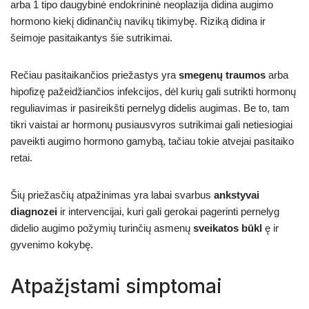
arba 1 tipo daugybinė endokrininė neoplazija didina augimo
hormono kiekį didinančių navikų tikimybę. Riziką didina ir
šeimoje pasitaikantys šie sutrikimai.
Rečiau pasitaikančios priežastys yra
smegenų traumos
arba
hipofizę pažeidžiančios infekcijos, dėl kurių gali sutrikti hormonų
reguliavimas ir pasireikšti pernelyg didelis augimas. Be to, tam
tikri vaistai ar hormonų pusiausvyros sutrikimai gali netiesiogiai
paveikti augimo hormono gamybą, tačiau tokie atvejai pasitaiko
retai.
Šių priežasčių atpažinimas yra labai svarbus
ankstyvai
diagnozei
ir intervencijai, kuri gali gerokai pagerinti pernelyg
didelio augimo požymių turinčių asmenų
sveikatos būkl
ę ir
gyvenimo kokybę.
Atpažįstami simptomai