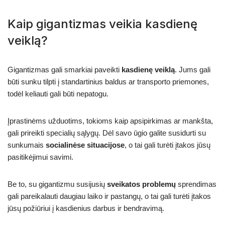
Kaip gigantizmas veikia kasdienę
veiklą?
Gigantizmas gali smarkiai paveikti
kasdienę veiklą
. Jums gali
būti sunku tilpti į standartinius baldus ar transporto priemones,
todėl keliauti gali būti nepatogu.
Įprastinėms užduotims, tokioms kaip apsipirkimas ar mankšta,
gali prireikti specialių sąlygų. Dėl savo ūgio galite susidurti su
sunkumais
socialinėse situacijose
, o tai gali turėti įtakos jūsų
pasitikėjimui savimi.
Be to, su gigantizmu susijusių
sveikatos problemų
sprendimas
gali pareikalauti daugiau laiko ir pastangų, o tai gali turėti įtakos
jūsų požiūriui į kasdienius darbus ir bendravimą.