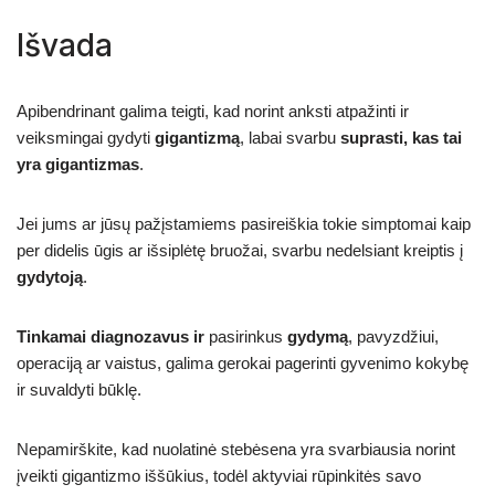
Išvada
Apibendrinant galima teigti, kad norint anksti atpažinti ir
veiksmingai gydyti
gigantizmą
, labai svarbu
suprasti, kas tai
yra gigantizmas
.
Jei jums ar jūsų pažįstamiems pasireiškia tokie simptomai kaip
per didelis ūgis ar išsiplėtę bruožai, svarbu nedelsiant kreiptis į
gydytoją
.
Tinkamai diagnozavus ir
pasirinkus
gydymą
, pavyzdžiui,
operaciją ar vaistus, galima gerokai pagerinti gyvenimo kokybę
ir suvaldyti būklę.
Nepamirškite, kad nuolatinė stebėsena yra svarbiausia norint
įveikti gigantizmo iššūkius, todėl aktyviai rūpinkitės savo