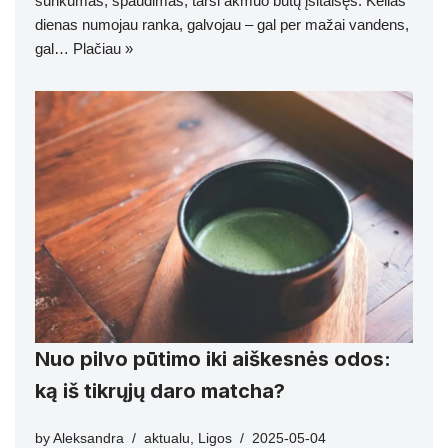
sunkumas, spaudimas, tarsi akmuo būtų įsitaisęs. Kelias
dienas numojau ranka, galvojau – gal per mažai vandens,
gal…
Plačiau »
Nuo pilvo pūtimo iki aiškesnės odos:
ką iš tikrųjų daro matcha?
by
Aleksandra
aktualu
,
Ligos
2025-05-04