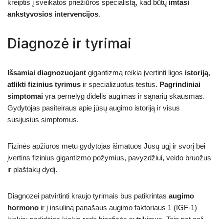
kreiptis į sveikatos priežiūros specialistą, kad būtų
imtasi
ankstyvosios intervencijos
.
Diagnozė ir tyrimai
Išsamiai diagnozuojant
gigantizmą reikia įvertinti ligos
istoriją
,
atlikti fizinius tyrimus
ir specializuotus testus.
Pagrindiniai
simptomai
yra pernelyg didelis augimas ir sąnarių skausmas.
Gydytojas pasiteiraus apie jūsų augimo istoriją ir visus
susijusius simptomus.
Fizinės apžiūros metu gydytojas išmatuos Jūsų ūgį ir svorį bei
įvertins fizinius gigantizmo požymius, pavyzdžiui, veido bruožus
ir plaštakų dydį.
Diagnozei patvirtinti kraujo tyrimais bus patikrintas
augimo
hormono
ir į insuliną panašaus augimo faktoriaus 1 (IGF-1)