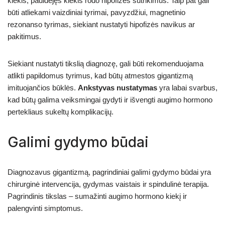
kiekis; padidėjęs kiekis rodo hipofizės sutrikimus. Taip pat gali
būti atliekami vaizdiniai tyrimai, pavyzdžiui, magnetinio
rezonanso tyrimas, siekiant nustatyti hipofizės navikus ar
pakitimus.
Siekiant nustatyti tikslią diagnozę, gali būti rekomenduojama
atlikti papildomus tyrimus, kad būtų atmestos gigantizmą
imituojančios būklės.
Ankstyvas nustatymas
yra labai svarbus,
kad būtų galima veiksmingai gydyti ir išvengti augimo hormono
pertekliaus sukeltų komplikacijų.
Galimi gydymo būdai
Diagnozavus gigantizmą, pagrindiniai galimi gydymo būdai yra
chirurginė intervencija, gydymas vaistais ir spindulinė terapija.
Pagrindinis tikslas – sumažinti augimo hormono kiekį ir
palengvinti simptomus.