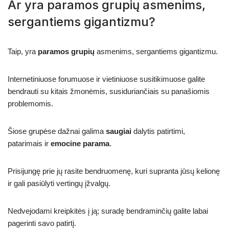
Ar yra paramos grupių asmenims,
sergantiems gigantizmu?
Taip, yra
paramos grupių
asmenims, sergantiems gigantizmu.
Internetiniuose forumuose ir vietiniuose susitikimuose galite
bendrauti su kitais žmonėmis, susiduriančiais su panašiomis
problemomis.
Šiose grupėse dažnai galima
saugiai
dalytis patirtimi,
patarimais ir
emocine parama
.
Prisijungę prie jų rasite bendruomenę, kuri supranta jūsų kelionę
ir gali pasiūlyti vertingų įžvalgų.
Nedvejodami kreipkitės į ją; suradę bendraminčių galite labai
pagerinti savo patirtį.