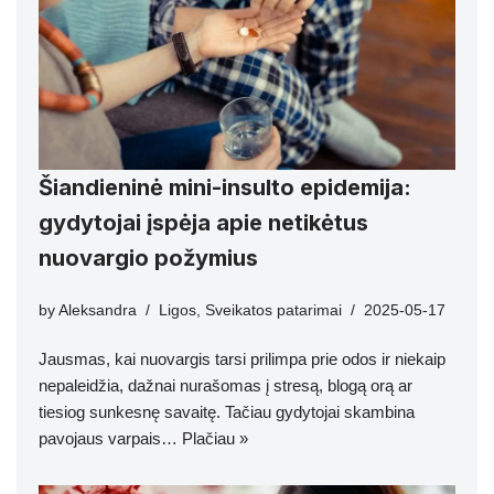
Šiandieninė mini-insulto epidemija:
gydytojai įspėja apie netikėtus
nuovargio požymius
by
Aleksandra
Ligos
,
Sveikatos patarimai
2025-05-17
Jausmas, kai nuovargis tarsi prilimpa prie odos ir niekaip
nepaleidžia, dažnai nurašomas į stresą, blogą orą ar
tiesiog sunkesnę savaitę. Tačiau gydytojai skambina
pavojaus varpais…
Plačiau »