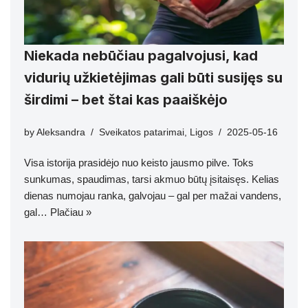
Niekada nebūčiau pagalvojusi, kad
vidurių užkietėjimas gali būti susijęs su
širdimi – bet štai kas paaiškėjo
by
Aleksandra
Sveikatos patarimai
,
Ligos
2025-05-16
Visa istorija prasidėjo nuo keisto jausmo pilve. Toks
sunkumas, spaudimas, tarsi akmuo būtų įsitaisęs. Kelias
dienas numojau ranka, galvojau – gal per mažai vandens,
gal…
Plačiau »