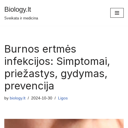
Biology.lt
Skip
Sveikata ir medicina
to
content
Burnos ertmės
infekcijos: Simptomai,
priežastys, gydymas,
prevencija
by
biology.lt
2024-10-30
Ligos