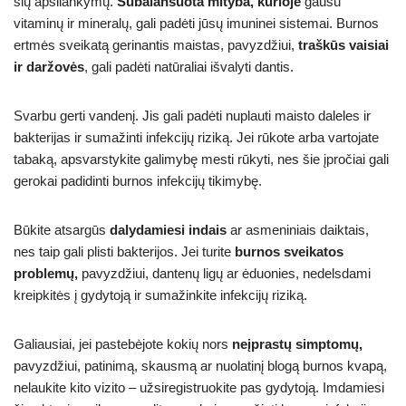
šių apsilankymų.
Subalansuota mityba, kurioje
gausu
vitaminų ir mineralų, gali padėti jūsų imuninei sistemai. Burnos
ertmės sveikatą gerinantis maistas, pavyzdžiui,
traškūs vaisiai
ir daržovės
, gali padėti natūraliai išvalyti dantis.
Svarbu gerti vandenį. Jis gali padėti nuplauti maisto daleles ir
bakterijas ir sumažinti infekcijų riziką. Jei rūkote arba vartojate
tabaką, apsvarstykite galimybę mesti rūkyti, nes šie įpročiai gali
gerokai padidinti burnos infekcijų tikimybę.
Būkite atsargūs
dalydamiesi indais
ar asmeniniais daiktais,
nes taip gali plisti bakterijos. Jei turite
burnos sveikatos
problemų,
pavyzdžiui, dantenų ligų ar ėduonies, nedelsdami
kreipkitės į gydytoją ir sumažinkite infekcijų riziką.
Galiausiai, jei pastebėjote kokių nors
neįprastų simptomų,
pavyzdžiui, patinimą, skausmą ar nuolatinį blogą burnos kvapą,
nelaukite kito vizito – užsiregistruokite pas gydytoją. Imdamiesi