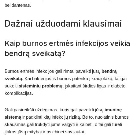
bei dantenas.
Dažnai užduodami klausimai
Kaip burnos ertmės infekcijos veikia
bendrą sveikatą?
Burnos ertmės infekcijos gali rimtai paveikti jūsų
bendrą
sveikatą
. Kai bakterijos iš burnos patenka į kraujotaką, tai gali
sukelti
sisteminių problemų,
įskaitant širdies ligas ir diabeto
komplikacijas.
Gali pasireikšti uždegimas, kuris gali paveikti jūsų
imuninę
sistemą
ir padidinti kitų infekcijų riziką. Be to, nuolatinis burnos
skausmas gali trukdyti jums valgyti ir kalbėti, o tai gali turėti
įtakos jūsų mitybai ir psichinei savijautai.