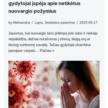
gydytojai įspėja apie netikėtus
nuovargio požymius
by
Aleksandra
Ligos
,
Sveikatos patarimai
2025-05-17
Jausmas, kai nuovargis tarsi prilimpa prie odos ir niekaip
nepaleidžia, dažnai nurašomas į stresą, blogą orą ar
tiesiog sunkesnę savaitę. Tačiau gydytojai skambina
pavojaus varpais…
Plačiau »