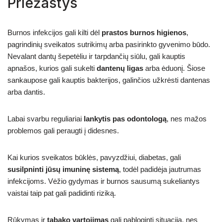
Priežastys
Burnos infekcijos gali kilti dėl
prastos burnos higienos
,
pagrindinių sveikatos sutrikimų arba pasirinkto gyvenimo būdo.
Nevalant dantų šepetėliu ir tarpdančių siūlu, gali kauptis
apnašos, kurios gali sukelti
dantenų ligas
arba ėduonį. Šiose
sankaupose gali kauptis bakterijos, galinčios užkrėsti dantenas
arba dantis.
Labai svarbu reguliariai
lankytis pas odontologą
, nes mažos
problemos gali peraugti į didesnes.
Kai kurios sveikatos būklės, pavyzdžiui, diabetas, gali
susilpninti jūsų imuninę sistemą
, todėl padidėja jautrumas
infekcijoms. Vėžio gydymas ir burnos sausumą sukeliantys
vaistai taip pat gali padidinti riziką.
Rūkymas ir
tabako vartojimas
gali pabloginti situaciją, nes