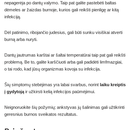
nepagerėja po dantų valymo. Taip pat galite pastebėti baltas
dėmeles ar žaizdas burnoje, kurios gali reikšti pienligę ar kitą
infekciją.
Dėl patinimo, ribojančio judesius, gali būti sunku visiškai atverti
burną arba nuryti.
Dantų jautrumas karštai ar šaltai temperatūrai taip pat gali reikšti
problemą. Be to, galite karščiuoti arba gali padidėti limfmazgiai,
o tai rodo, kad jūsų organizmas kovoja su infekcija.
Šių simptomų stebėjimas yra labai svarbus, norint
laiku kreiptis
į gydytoją
ir užkirsti kelią infekcijos paūmėjimui.
Neignoruokite šių požymių; ankstyvas jų šalinimas gali užtikrinti
geresnius burnos sveikatos rezultatus.