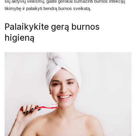
šių aktyvių veiksmų, galite gerokai sumažinti burnos infekcijų
tikimybę ir palaikyti bendrą burnos sveikatą.
Palaikykite gerą burnos
higieną