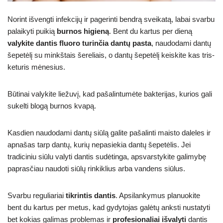
Norint išvengti infekcijų ir pagerinti bendrą sveikatą, labai svarbu
palaikyti puikią
burnos higieną
. Bent du kartus per dieną
valykite dantis
fluoro turinčia dantų pasta
, naudodami dantų
šepetėlį su minkštais šereliais, o dantų šepetėlį keiskite kas tris-
keturis mėnesius.
Būtinai valykite liežuvį, kad pašalintumėte bakterijas, kurios gali
sukelti blogą burnos kvapą.
Kasdien naudodami dantų siūlą galite pašalinti maisto daleles ir
apnašas tarp dantų, kurių nepasiekia dantų šepetėlis. Jei
tradiciniu siūlu valyti dantis sudėtinga, apsvarstykite galimybę
paprasčiau naudoti siūlų rinkiklius arba vandens siūlus.
Svarbu reguliariai
tikrintis dantis
. Apsilankymus planuokite
bent du kartus per metus, kad gydytojas galėtų anksti nustatyti
bet kokias galimas problemas ir
profesionaliai išvalyti
dantis