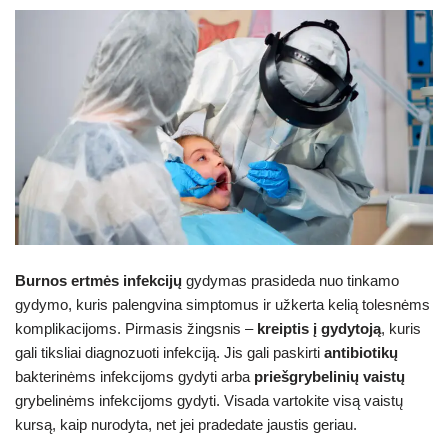
Burnos ertmės infekcijų
gydymas prasideda nuo tinkamo
gydymo, kuris palengvina simptomus ir užkerta kelią tolesnėms
komplikacijoms. Pirmasis žingsnis –
kreiptis į gydytoją
, kuris
gali tiksliai diagnozuoti infekciją. Jis gali paskirti
antibiotikų
bakterinėms infekcijoms gydyti arba
priešgrybelinių vaistų
grybelinėms infekcijoms gydyti. Visada vartokite visą vaistų
kursą, kaip nurodyta, net jei pradedate jaustis geriau.