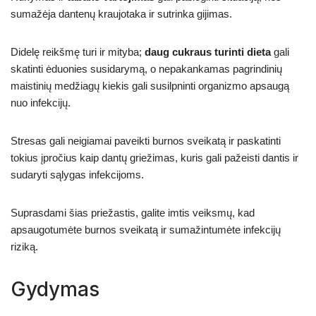
sumažėja dantenų kraujotaka ir sutrinka gijimas.
Didelę reikšmę turi ir mityba;
daug cukraus turinti dieta
gali
skatinti ėduonies susidarymą, o nepakankamas pagrindinių
maistinių medžiagų kiekis gali susilpninti organizmo apsaugą
nuo infekcijų.
Stresas gali neigiamai paveikti burnos sveikatą ir paskatinti
tokius įpročius kaip dantų griežimas, kuris gali pažeisti dantis ir
sudaryti sąlygas infekcijoms.
Suprasdami šias priežastis, galite imtis veiksmų, kad
apsaugotumėte burnos sveikatą ir sumažintumėte infekcijų
riziką.
Gydymas