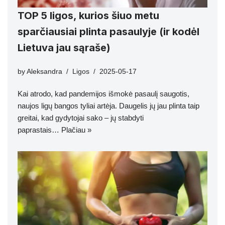
TOP 5 ligos, kurios šiuo metu
sparčiausiai plinta pasaulyje (ir kodėl
Lietuva jau sąraše)
by
Aleksandra
Ligos
2025-05-17
Kai atrodo, kad pandemijos išmokė pasaulį saugotis,
naujos ligų bangos tyliai artėja. Daugelis jų jau plinta taip
greitai, kad gydytojai sako – jų stabdyti
paprastais…
Plačiau »