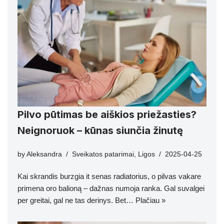
Pilvo pūtimas be aiškios priežasties?
Neignoruok – kūnas siunčia žinutę
by
Aleksandra
Sveikatos patarimai
,
Ligos
2025-04-25
Kai skrandis burzgia it senas radiatorius, o pilvas vakare
primena oro balioną – dažnas numoja ranka. Gal suvalgei
per greitai, gal ne tas derinys. Bet…
Plačiau »