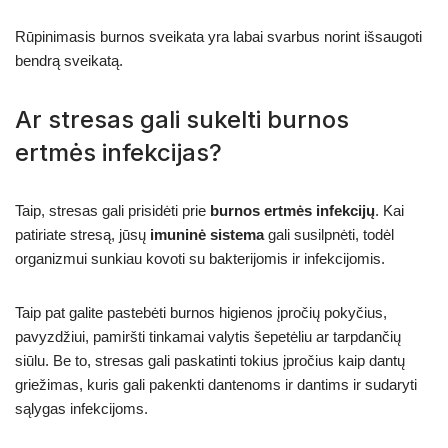
Rūpinimasis burnos sveikata yra labai svarbus norint išsaugoti
bendrą sveikatą.
Ar stresas gali sukelti burnos
ertmės infekcijas?
Taip, stresas gali prisidėti prie
burnos ertmės infekcijų
. Kai
patiriate stresą, jūsų
imuninė sistema
gali susilpnėti, todėl
organizmui sunkiau kovoti su bakterijomis ir infekcijomis.
Taip pat galite pastebėti burnos higienos įpročių pokyčius,
pavyzdžiui, pamiršti tinkamai valytis šepetėliu ar tarpdančių
siūlu. Be to, stresas gali paskatinti tokius įpročius kaip dantų
griežimas, kuris gali pakenkti dantenoms ir dantims ir sudaryti
sąlygas infekcijoms.