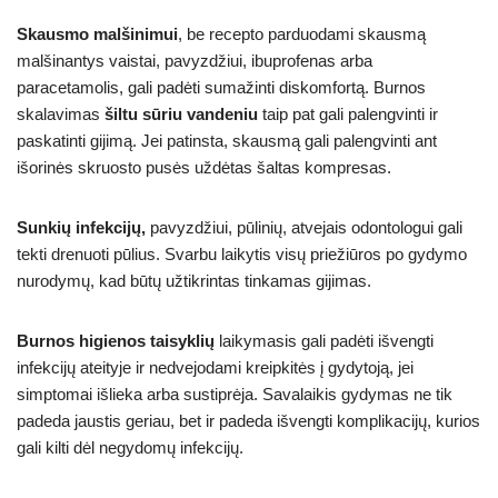
Skausmo malšinimui
, be recepto parduodami skausmą
malšinantys vaistai, pavyzdžiui, ibuprofenas arba
paracetamolis, gali padėti sumažinti diskomfortą. Burnos
skalavimas
šiltu sūriu vandeniu
taip pat gali palengvinti ir
paskatinti gijimą. Jei patinsta, skausmą gali palengvinti ant
išorinės skruosto pusės uždėtas šaltas kompresas.
Sunkių infekcijų,
pavyzdžiui, pūlinių, atvejais odontologui gali
tekti drenuoti pūlius. Svarbu laikytis visų priežiūros po gydymo
nurodymų, kad būtų užtikrintas tinkamas gijimas.
Burnos higienos taisyklių
laikymasis gali padėti išvengti
infekcijų ateityje ir nedvejodami kreipkitės į gydytoją, jei
simptomai išlieka arba sustiprėja. Savalaikis gydymas ne tik
padeda jaustis geriau, bet ir padeda išvengti komplikacijų, kurios
gali kilti dėl negydomų infekcijų.