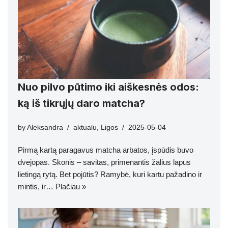
Nuo pilvo pūtimo iki aiškesnės odos:
ką iš tikrųjų daro matcha?
by
Aleksandra
aktualu
,
Ligos
2025-05-04
Pirmą kartą paragavus matcha arbatos, įspūdis buvo
dvejopas. Skonis – savitas, primenantis žalius lapus
lietingą rytą. Bet pojūtis? Ramybė, kuri kartu pažadino ir
mintis, ir…
Plačiau »