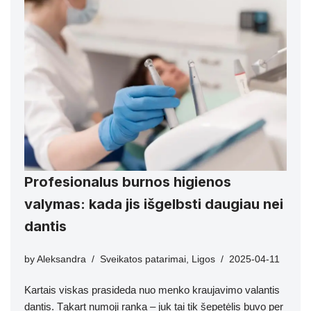
Profesionalus burnos higienos
valymas: kada jis išgelbsti daugiau nei
dantis
by
Aleksandra
Sveikatos patarimai
,
Ligos
2025-04-11
Kartais viskas prasideda nuo menko kraujavimo valantis
dantis. Tąkart numoji ranka – juk tai tik šepetėlis buvo per