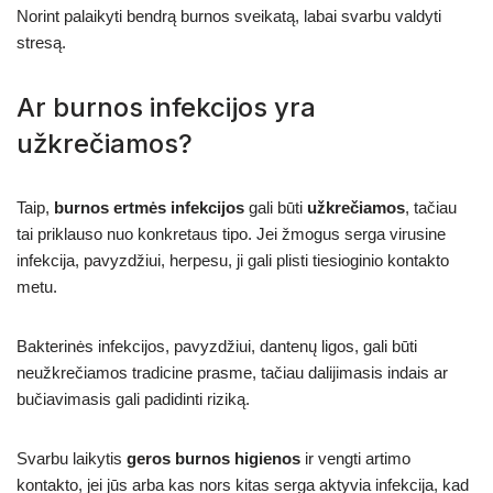
Norint palaikyti bendrą burnos sveikatą, labai svarbu valdyti
stresą.
Ar burnos infekcijos yra
užkrečiamos?
Taip,
burnos ertmės infekcijos
gali būti
užkrečiamos
, tačiau
tai priklauso nuo konkretaus tipo. Jei žmogus serga virusine
infekcija, pavyzdžiui, herpesu, ji gali plisti tiesioginio kontakto
metu.
Bakterinės infekcijos, pavyzdžiui, dantenų ligos, gali būti
neužkrečiamos tradicine prasme, tačiau dalijimasis indais ar
bučiavimasis gali padidinti riziką.
Svarbu laikytis
geros burnos higienos
ir vengti artimo
kontakto, jei jūs arba kas nors kitas serga aktyvia infekcija, kad