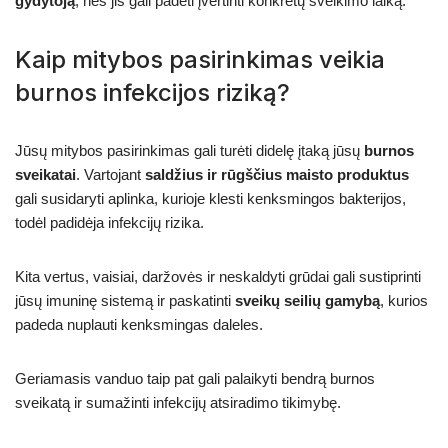
gydytoją
, nes jis gali padėti įvertinti konkretų sveikimo laiką.
Kaip mitybos pasirinkimas veikia
burnos infekcijos riziką?
Jūsų mitybos pasirinkimas gali turėti didelę įtaką jūsų
burnos
sveikatai
. Vartojant
saldžius ir rūgščius maisto produktus
gali susidaryti aplinka, kurioje klesti kenksmingos bakterijos,
todėl padidėja infekcijų rizika.
Kita vertus, vaisiai, daržovės ir neskaldyti grūdai gali sustiprinti
jūsų imuninę sistemą ir paskatinti
sveikų seilių gamybą
, kurios
padeda nuplauti kenksmingas daleles.
Geriamasis vanduo taip pat gali palaikyti bendrą burnos
sveikatą ir sumažinti infekcijų atsiradimo tikimybę.