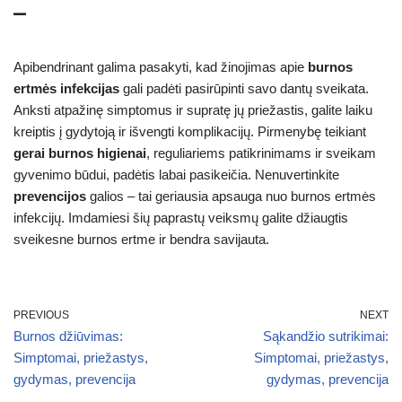
–
Apibendrinant galima pasakyti, kad žinojimas apie
burnos
ertmės infekcijas
gali padėti pasirūpinti savo dantų sveikata.
Anksti atpažinę simptomus ir supratę jų priežastis, galite laiku
kreiptis į gydytoją ir išvengti komplikacijų. Pirmenybę teikiant
gerai burnos higienai
, reguliariems patikrinimams ir sveikam
gyvenimo būdui, padėtis labai pasikeičia. Nenuvertinkite
prevencijos
galios – tai geriausia apsauga nuo burnos ertmės
infekcijų. Imdamiesi šių paprastų veiksmų galite džiaugtis
sveikesne burnos ertme ir bendra savijauta.
PREVIOUS
NEXT
Burnos džiūvimas:
Sąkandžio sutrikimai:
Simptomai, priežastys,
Simptomai, priežastys,
gydymas, prevencija
gydymas, prevencija